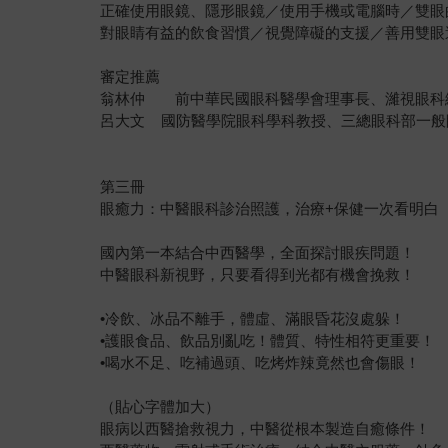
正確使用眼鏡、隱形眼鏡／使用手機或電腦時／雙眼
對眼睛有益的飲食習慣／視覺障礙的支援／善用雙眼
審定推薦
翁林仲 前中華民國眼科醫學會理事長、濰視眼科
呂大文 國防醫學院眼科學科教授、三總眼科部一般
第三冊
眼癒力：中醫眼科診治照護，治療+保健一次看明白
國內第一本結合中西醫學，全面探討眼疾問題！
中醫眼科新視野，只要看得到光都有機會挽救！
•冷飲、冰品不離手，體虛、滿眼昏花沒處躲！
•護眼食品、飲品別亂吃！體質、特性相符更重要！
•喝水不足、吃補過頭、吃烤炸辣竟然也會傷眼！
（貼心字體加大）
眼病以西醫搶救視力，中醫從根本製造自癒條件！