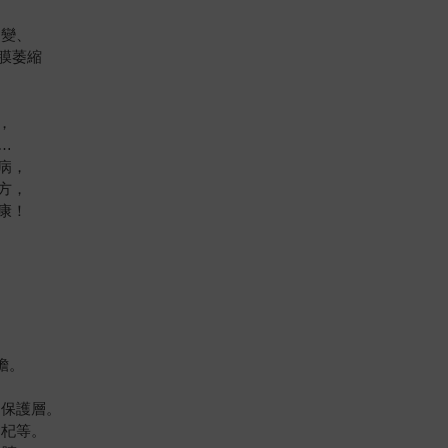
病變、
膜萎縮
，
…
病，
方，
康！
。
。
。
擔。
。
的保護層。
枸杞等。