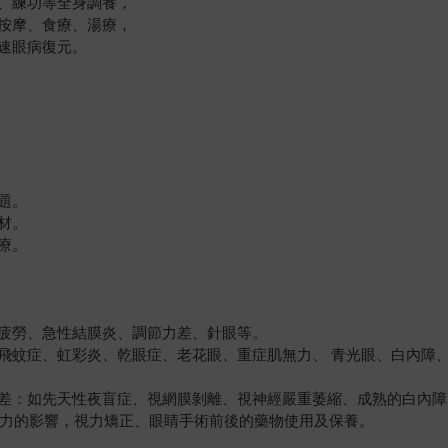
、練功等全身調養，
按摩、食療、湯療，
速眼病復元。
題。
材。
療。
疲勞、急性結膜炎、調節力差、針眼等。
飛蚊症、虹彩炎、乾眼症、老花眼、重症肌無力、 青光眼、白內障
差：如先天性夜盲症、視網膜剝離、視神經嚴重萎縮、成熟的白內障
視力的影響，視力矯正、眼睛手術前後的藥物使用及保養。