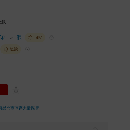
上限
百科
＞
眼
追蹤
?
追蹤
?
商品
門市庫存
大量採購