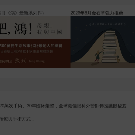
飛吧，鴻！：母親、我與中國（暢
0萬次手術、30年臨床彙整，全球最佳眼科外醫師傳授護眼秘笈
治療與手術方式，