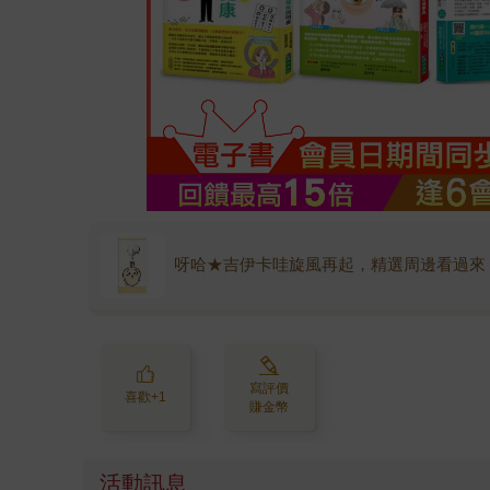
呀哈★吉伊卡哇旋風再起，精選周邊看過來
寫評價
喜歡+1
賺金幣
活動訊息