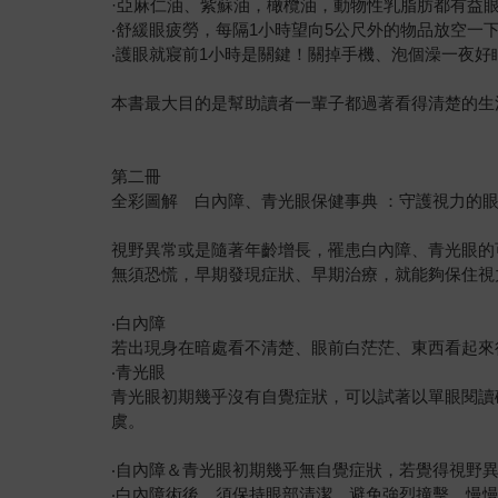
·亞麻仁油、紫蘇油，橄欖油，動物性乳脂肪都有益
‧舒緩眼疲勞，每隔1小時望向5公尺外的物品放空一
‧護眼就寢前1小時是關鍵！關掉手機、泡個澡一夜好
本書最大目的是幫助讀者一輩子都過著看得清楚的生
第二冊
全彩圖解 白內障、青光眼保健事典 ：守護視力的
視野異常或是隨著年齡增長，罹患白內障、青光眼的
無須恐慌，早期發現症狀、早期治療，就能夠保住視
‧白內障
若出現身在暗處看不清楚、眼前白茫茫、東西看起來
‧青光眼
青光眼初期幾乎沒有自覺症狀，可以試著以單眼閱讀
虞。
‧自內障＆青光眼初期幾乎無自覺症狀，若覺得視野
‧白內障術後，須保持眼部清潔，避免強烈撞擊，慢