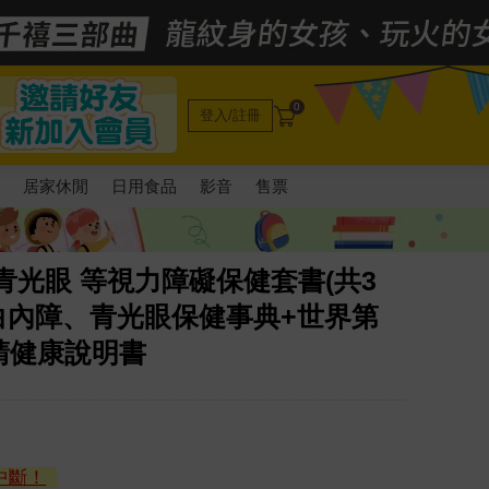
0
登入/註冊
電
居家休閒
日用食品
影音
售票
青光眼 等視力障礙保健套書(共3
白內障、青光眼保健事典+世界第
睛健康說明書
中斷！