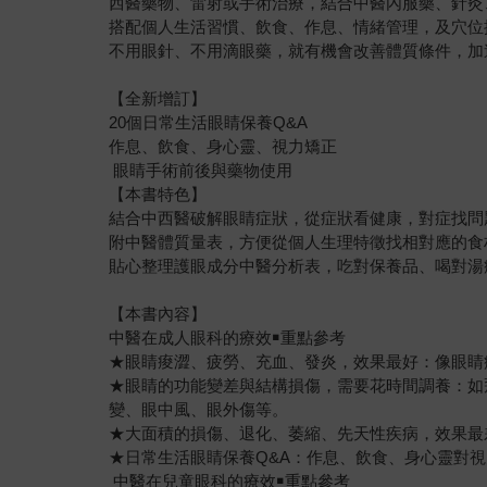
西醫藥物、雷射或手術治療，結合中醫內服藥、針灸
搭配個人生活習慣、飲食、作息、情緒管理，及穴位
不用眼針、不用滴眼藥，就有機會改善體質條件，加
【全新增訂】
20個日常生活眼睛保養Q&A
作息、飲食、身心靈、視力矯正
眼睛手術前後與藥物使用
【本書特色】
結合中西醫破解眼睛症狀，從症狀看健康，對症找問
附中醫體質量表，方便從個人生理特徵找相對應的食
貼心整理護眼成分中醫分析表，吃對保養品、喝對湯
【本書內容】
中醫在成人眼科的療效￭重點參考
★眼睛痠澀、疲勞、充血、發炎，效果最好：像眼睛
★眼睛的功能變差與結構損傷，需要花時間調養：如
變、眼中風、眼外傷等。
★大面積的損傷、退化、萎縮、先天性疾病，效果最
★日常生活眼睛保養Q&A：作息、飲食、身心靈對
中醫在兒童眼科的療效￭重點參考