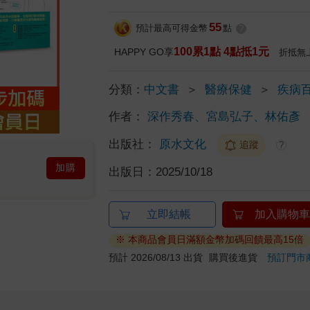
55
預計最高可得金幣
點
?
100累1點 4點抵1元
HAPPY GO享
折抵無
分類：
中文書
＞
醫療保健
＞
疾病
作者：
深作秀春、宮島弘子、林佑彥
出版社：
原水文化
追蹤
?
加購
出版日：
2025/10/18
立即結帳
加入購物車
※ 本商品會員日滿額金幣加碼回饋最高15倍
預計 2026/08/13 出貨
購買後進貨
預訂門市