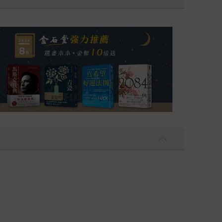
銷全球逾1500萬冊《鴻》最新系列作）
2026年8月金