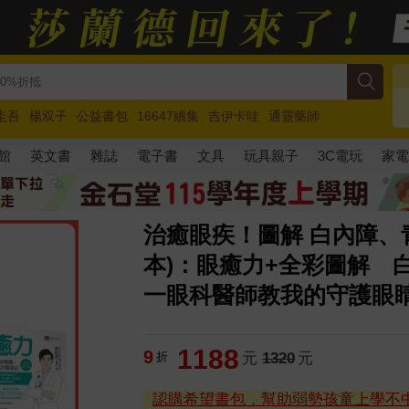
圭吾
楊双子
公益書包
16647續集
吉伊卡哇
通靈藥師
路邊攤新作
馬斯克
玩具總動員5
超慢跑
館
英文書
雜誌
電子書
文具
玩具親子
3C電玩
家
治癒眼疾！圖解 白內障、
本)：眼癒力+全彩圖解 
一眼科醫師教我的守護眼
1188
9
折
元
1320
元
認購希望書包，幫助弱勢孩童上學不