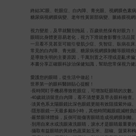
終結3C眼、乾眼症、白內障、青光眼、視網膜色素
糖尿病視網膜病變、老年性黃斑部病變、脈絡膜視網
視力變差，及早就醫別拖延，百歲依然保有好眼力！
眼睛比身體更容易老化，視力下滑就會影響生活品質
一旦看不見甚至可能引發肌少症、失智症、臥病在床
常見的白內障、青光眼、糖尿病視網膜剝離等眼睛疾
是導致失明的主要原因，千萬別置之不理或是亂求偏
本書分享正確眼科診治保健知識，幫助您常保視力健
愛護您的眼睛，從生活中做起！
世界第一的眼科醫師貼心提醒！
‧長時間盯手機易導致乾眼症，可增加眨眼睛的次數
‧40歲就須留意白內障，看不清楚要及早去眼科檢查
‧淡黃色系太陽眼鏡比深色眼鏡更能有效阻擋紫外線
‧隱形眼鏡一天最多戴8小時，其他時間戴眼鏡減輕負
‧嚴禁眼球體操，反倒可能傷害眼睛造成視網膜剝離
‧別用自來水或洗眼液洗眼睛，淚水才是眼睛最重要
‧攝取有益眼睛的黃綠色蔬菜如玉米、甜椒、菠菜和