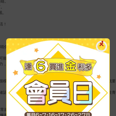
眼睛。
下。
眠。
活！
眼睛保健知識＆診治新知
可能性也相對提高，
力，守護雙眼健康！
很模糊、難以閱讀小字、眼睛疲勞無法改善、光線刺目等症狀，就要
確認視野。但若是眼壓急速上升，出現以下症狀時，可能引發急性青
異常就要多留意。
慢恢復原本生活。