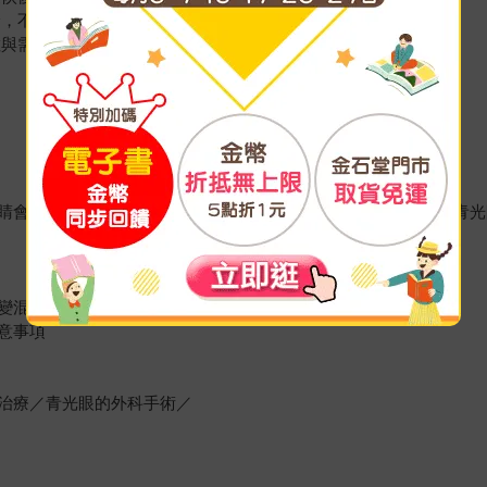
診，不過度用眼。
數與需求的眼鏡。
睛會越來越疲累／你的眼睛有出現這些問題嗎？／發生白內障．青光
變混濁呢？／白內障的治療／
意事項
治療／青光眼的外科手術／