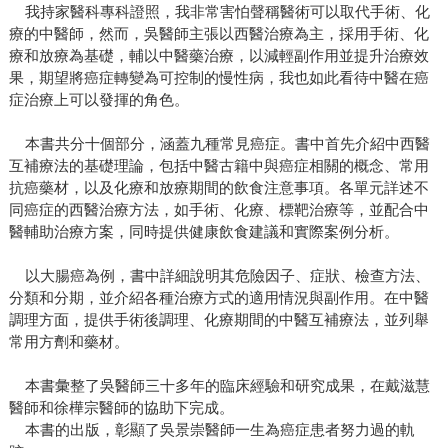
我持家醫科專科證照，我非常害怕聲稱醫術可以取代手術、化
療的中醫師，然而，吳醫師主張以西醫治療為主，採用手術、化
療和放療為基礎，輔以中醫藥治療，以減輕副作用並提升治療效
果，期望將癌症轉變為可控制的慢性病，我也如此看待中醫在癌
症治療上可以發揮的角色。
本書共分十個部分，涵蓋九種常見癌症。書中首先介紹中西醫
互補療法的基礎理論，包括中醫古籍中與癌症相關的概念、常用
抗癌藥材，以及化療和放療期間的飲食注意事項。各單元詳述不
同癌症的西醫治療方法，如手術、化療、標靶治療等，並配合中
醫輔助治療方案，同時提供健康飲食建議和實際案例分析。
以大腸癌為例，書中詳細說明其危險因子、症狀、檢查方法、
分類和分期，並介紹各種治療方式的適用情況與副作用。在中醫
調理方面，提供手術後調理、化療期間的中醫互補療法，並列舉
常用方劑和藥材。
本書彙整了吳醫師三十多年的臨床經驗和研究成果，在戴滋慧
醫師和徐樺宗醫師的協助下完成。
本書的出版，彰顯了吳景崇醫師一生為癌症患者努力過的軌