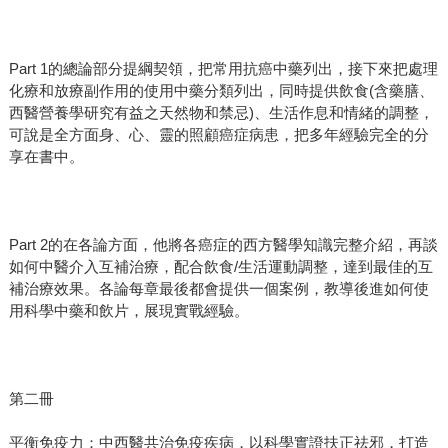
Part 1的總論部分提綱契領，把常用抗癌中藥列出，接下來把處理
化療和放療副作用的使用中藥分類列出，同時提供飲食(含藥膳、
西醫營養學研究有益之天然物和禁忌)、生活作息和情緒的調整，
可說是全方面身、心、靈的照顧癌症病患，把多年經驗完全的分
享在書中。
Part 2的在各論方面，他將各癌症的西方醫學知識完整介紹，再談
如何中醫介入互補治療，配合飲食/生活運動調整，達到最佳的互
補治療效果。各論每章最後都會提供一個案例，教導後進如何使
用科學中藥和飲片，展現實戰經驗。
第二冊
平衡免疫力：中西醫共治免疫疾病，以科學實證扶正祛邪，打造