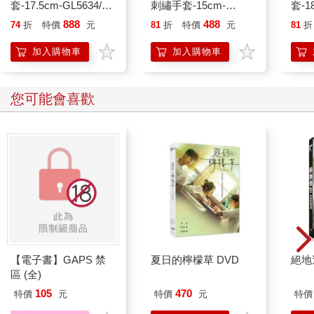
套-17.5cm-GL5634/節
刺繡手套-15cm-
套-1
色兒童刺繡手
GL5636-2雙入
入
888
488
74
折
特價
元
81
折
特價
元
81
折
套-18cm-GL5635-4雙
入
加入購物車
加入購物車
您可能會喜歡
【電子書】GAPS 禁
夏日的檸檬草 DVD
絕地
區 (全)
105
470
特價
元
特價
元
特價