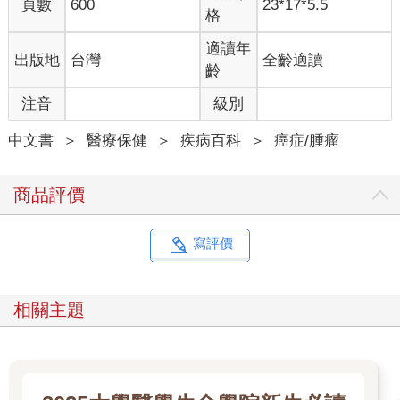
頁數
600
23*17*5.5
格
適讀年
出版地
台灣
全齡適讀
齡
注音
級別
中文書
＞
醫療保健
＞
疾病百科
＞
癌症/腫瘤
商品評價
寫評價
相關主題