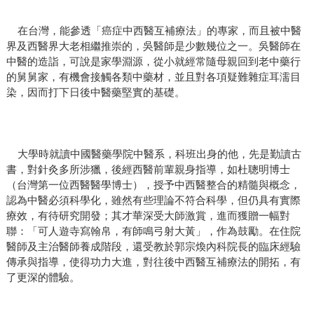
在台灣，能參透「癌症中西醫互補療法」的專家，而且被中醫
界及西醫界大老相繼推崇的，吳醫師是少數幾位之一。吳醫師在
中醫的造詣，可說是家學淵源，從小就經常隨母親回到老中藥行
的舅舅家，有機會接觸各類中藥材，並且對各項疑難雜症耳濡目
染，因而打下日後中醫藥堅實的基礎。
大學時就讀中國醫藥學院中醫系，科班出身的他，先是勤讀古
書，對針灸多所涉獵，後經西醫前輩親身指導，如杜聰明博士
（台灣第一位西醫醫學博士），授予中西醫整合的精髓與概念，
認為中醫必須科學化，雖然有些理論不符合科學，但仍具有實際
療效，有待研究開發；其才華深受大師激賞，進而獲贈一幅對
聯：「可人遊寺寫翰帛，有師鳴弓射大黃」，作為鼓勵。在住院
醫師及主治醫師養成階段，還受教於郭宗煥內科院長的臨床經驗
傳承與指導，使得功力大進，對往後中西醫互補療法的開拓，有
了更深的體驗。