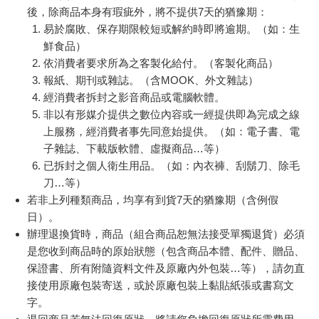
後，除商品本身有瑕疵外，將不提供7天的猶豫期：
易於腐敗、保存期限較短或解約時即將逾期。（如：生
鮮食品）
依消費者要求所為之客製化給付。（客製化商品）
報紙、期刊或雜誌。（含MOOK、外文雜誌）
經消費者拆封之影音商品或電腦軟體。
非以有形媒介提供之數位內容或一經提供即為完成之線
上服務，經消費者事先同意始提供。（如：電子書、電
子雜誌、下載版軟體、虛擬商品…等）
已拆封之個人衛生用品。（如：內衣褲、刮鬍刀、除毛
刀…等）
若非上列種類商品，均享有到貨7天的猶豫期（含例假
日）。
辦理退換貨時，商品（組合商品恕無法接受單獨退貨）必須
是您收到商品時的原始狀態（包含商品本體、配件、贈品、
保證書、所有附隨資料文件及原廠內外包裝…等），請勿直
接使用原廠包裝寄送，或於原廠包裝上黏貼紙張或書寫文
字。