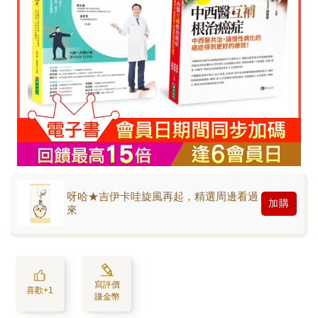
呀哈★吉伊卡哇旋風再起，精選周邊看過
加購
來
寫評價
喜歡+1
賺金幣