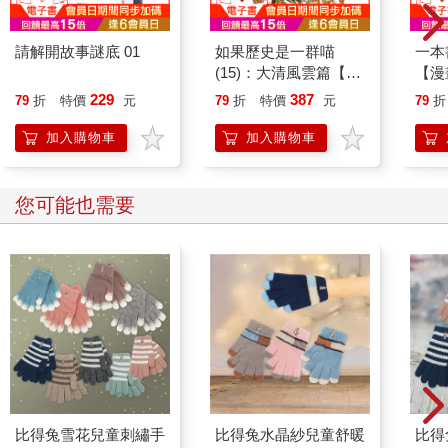
請解開故事謎底 01
如果歷史是一群喵
一本
(15)：大清風雲篇【萌
【漫
貓漫畫學歷史】
行動
229
387
79
折
特價
元
79
折
特價
元
79
折
開關
「行
加入購物車
加入購物車
學方
您可能也需要
比得兔雪花兒童刺繡手
比得兔水晶紗兒童舒暖
比得