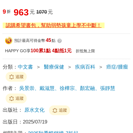
963
9
折
元
1070
元
認購希望書包，幫助弱勢孩童上學不中斷！
45
預計最高可得金幣
點
?
100累1點 4點抵1元
HAPPY GO享
折抵無上限
分類：
中文書
＞
醫療保健
＞
疾病百科
＞
癌症/腫瘤
追蹤
作者：
吳景崇、戴滋慧、徐樺宗、顏宏融、張靜慧
追蹤
出版社：
原水文化
追蹤
出版日：
2025/07/19