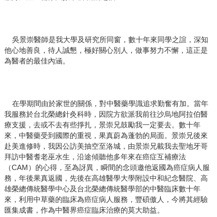
吳景崇醫師是我大學及研究所同窗，數十年來同學之誼，深知
他心地善良，待人誠懇，極好關心別人，做事努力不懈，這正是
為醫者的最佳內涵。
在學期間由於家世的關係，對中醫藥學識追求勤奮有加。當年
我服務於台北榮總針灸科時，因院方欲派我前往沙烏地阿拉伯醫
療支援，去或不去有些掙扎，景崇兄鼓勵我一定要去。數十年
來，中醫藥受到國際的重視，果真蔚為蓬勃的局面。景崇兄後來
赴美進修時，我因公訪美抽空至洛城，由景崇兄載我去聖地牙哥
拜訪中醫耆老巫水生，沿途傾聽他多年來在癌症互補療法
（CAM）的心得，至為訝異，瞬間的念頭邀他返國為癌症病人服
務，年後果真返國，先後在高雄醫學大學附設中和紀念醫院、高
雄榮總傳統醫學中心及台北榮總傳統醫學部的中醫臨床數十年
來，利用中草藥的臨床為癌症病人服務，豐碩傲人，今將其經驗
匯集成書，作為中醫界癌症臨床治療的莫大助益。