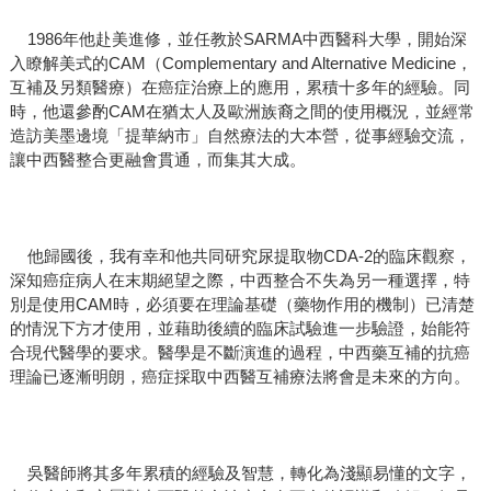
1986年他赴美進修，並任教於SARMA中西醫科大學，開始深
入瞭解美式的CAM（Complementary and Alternative Medicine，
互補及另類醫療）在癌症治療上的應用，累積十多年的經驗。同
時，他還參酌CAM在猶太人及歐洲族裔之間的使用概況，並經常
造訪美墨邊境「提華納市」自然療法的大本營，從事經驗交流，
讓中西醫整合更融會貫通，而集其大成。
他歸國後，我有幸和他共同研究尿提取物CDA-2的臨床觀察，
深知癌症病人在末期絕望之際，中西整合不失為另一種選擇，特
別是使用CAM時，必須要在理論基礎（藥物作用的機制）已清楚
的情況下方才使用，並藉助後續的臨床試驗進一步驗證，始能符
合現代醫學的要求。醫學是不斷演進的過程，中西藥互補的抗癌
理論已逐漸明朗，癌症採取中西醫互補療法將會是未來的方向。
吳醫師將其多年累積的經驗及智慧，轉化為淺顯易懂的文字，