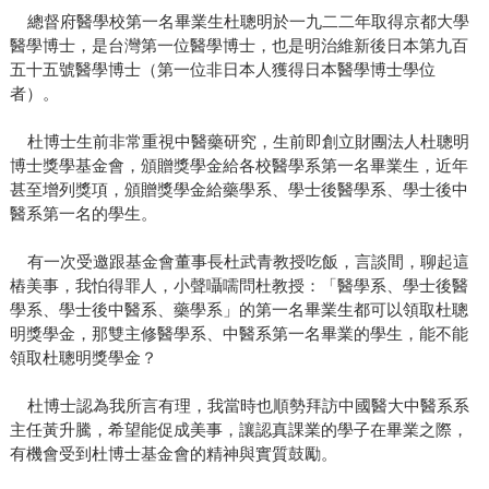
總督府醫學校第一名畢業生杜聰明於一九二二年取得京都大學
醫學博士，是台灣第一位醫學博士，也是明治維新後日本第九百
五十五號醫學博士（第一位非日本人獲得日本醫學博士學位
者）。
杜博士生前非常重視中醫藥研究，生前即創立財團法人杜聰明
博士獎學基金會，頒贈獎學金給各校醫學系第一名畢業生，近年
甚至增列獎項，頒贈獎學金給藥學系、學士後醫學系、學士後中
醫系第一名的學生。
有一次受邀跟基金會董事長杜武青教授吃飯，言談間，聊起這
樁美事，我怕得罪人，小聲囁嚅問杜教授：「醫學系、學士後醫
學系、學士後中醫系、藥學系」的第一名畢業生都可以領取杜聰
明獎學金，那雙主修醫學系、中醫系第一名畢業的學生，能不能
領取杜聰明獎學金？
杜博士認為我所言有理，我當時也順勢拜訪中國醫大中醫系系
主任黃升騰，希望能促成美事，讓認真課業的學子在畢業之際，
有機會受到杜博士基金會的精神與實質鼓勵。