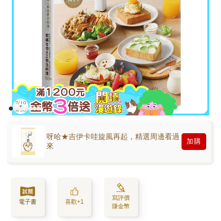
呀哈★吉伊卡哇旋風再起，精選周邊看過
加購
來
寫評價
電子書
喜歡+1
賺金幣