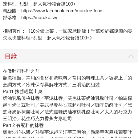
速料理+甜點，超人氣秒殺食譜100+
粉絲團：https://www.facebook.com/marukosfood
部落格：https://maruko.tw/
相關著作：《10分鐘上菜，一回家就開飯！千萬粉絲都說讚的零
失敗快速料理+甜點，超人氣秒殺食譜100+》
目錄
在做吐司料理之前
麵包種類／常用的食材和調味料／常用的料理工具／容易上手的
烹調方式／冷凍保存與解凍方式／三明治的組裝
Part1 抹醬輕鬆上桌
奶油乳酪優格抹醬／芋泥抹醬／雙色抹茶奶油乳酪吐司／帕馬森
起司烤香蒜吐司／美式早餐盤香蒜起司吐司／咖啡奶酥吐司／黑
芝麻奶酥抹醬吐司／法式焦糖奶油核桃乳酪吐司／大人的巧克力
三明治／花生巧克力香蕉方形吐司
Part 2 有配料的抹醬
雞蛋沙拉抹醬／熱壓芋泥起司洋芋三明治／熱壓芋泥麻糬葡萄吐