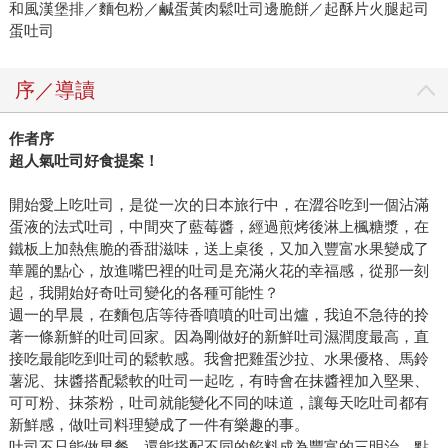
和風漢堡排／麵包粉／鹹蛋黃肉鬆吐司邊脆餅／起酥片火腿起司
蛋吐司
序／導讀
作者序
超人氣吐司好食提案！
開始愛上吃吐司，是從一次的日本旅行中，在澀谷吃到一個沾滿
蛋液的法式吐司，中間夾了藍莓醬，經過煎烤後淋上楓糖漿，在
鐵板上加熱焦脆的香甜滋味，送上桌後，又加入豐富水果變成了
華麗的點心，放進嘴巴裡的吐司是充滿火花的幸福感，從那一刻
起，我開始好奇吐司變化的各種可能性？
週一的早晨，在麵包店等待香噴噴的吐司出爐，我迫不急待的拎
著一條新鮮的吐司回家。因為剛做好的新鮮吐司濕潤度最高，直
接吃最能吃到吐司的鬆軟感。我會把雞蛋沙拉、水果優格、馬鈴
薯泥、抹醬搭配鬆軟的吐司一起吃，有時會在抹醬裡加入堅果、
可可粉、抹茶粉，吐司就能變化不同的味道，讓每天吃吐司都有
新鮮感，做吐司料理變成了一件有樂趣的事。
吐司不只能做早餐，還能搭配不同的餡料成為豐富的三明治、點