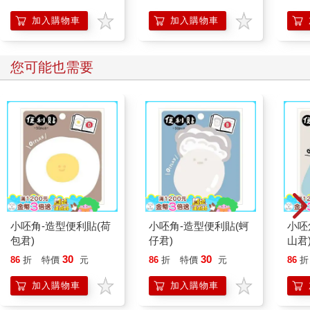
加入購物車
加入購物車
您可能也需要
小呸角-造型便利貼(荷
小呸角-造型便利貼(蚵
小呸
包君)
仔君)
山君
30
30
86
折
特價
元
86
折
特價
元
86
折
加入購物車
加入購物車