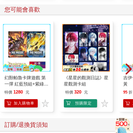
您可能會喜歡
幻獸帕魯卡牌遊戲 第
《星星的觀測日誌》星
吉伊
一彈 紅藍預組+紫綠預
星觀測卡組
黃
組 Dawn of Palpagos
1280
320
特價
元
特價
元
95
折
日文版（各一）
加入購物車
預購限定
訂購/退換貨須知