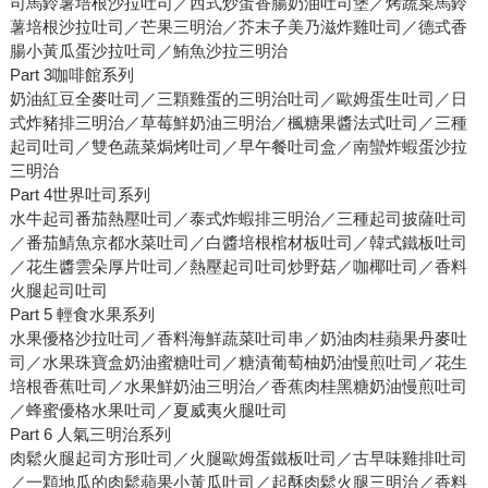
司馬鈴薯培根沙拉吐司／西式炒蛋香腸奶油吐司堡／烤蔬菜馬鈴
薯培根沙拉吐司／芒果三明治／芥末子美乃滋炸雞吐司／德式香
腸小黃瓜蛋沙拉吐司／鮪魚沙拉三明治
Part 3咖啡館系列
奶油紅豆全麥吐司／三顆雞蛋的三明治吐司／歐姆蛋生吐司／日
式炸豬排三明治／草莓鮮奶油三明治／楓糖果醬法式吐司／三種
起司吐司／雙色蔬菜焗烤吐司／早午餐吐司盒／南蠻炸蝦蛋沙拉
三明治
Part 4世界吐司系列
水牛起司番茄熱壓吐司／泰式炸蝦排三明治／三種起司披薩吐司
／番茄鯖魚京都水菜吐司／白醬培根棺材板吐司／韓式鐵板吐司
／花生醬雲朵厚片吐司／熱壓起司吐司炒野菇／咖椰吐司／香料
火腿起司吐司
Part 5 輕食水果系列
水果優格沙拉吐司／香料海鮮蔬菜吐司串／奶油肉桂蘋果丹麥吐
司／水果珠寶盒奶油蜜糖吐司／糖漬葡萄柚奶油慢煎吐司／花生
培根香蕉吐司／水果鮮奶油三明治／香蕉肉桂黑糖奶油慢煎吐司
／蜂蜜優格水果吐司／夏威夷火腿吐司
Part 6 人氣三明治系列
肉鬆火腿起司方形吐司／火腿歐姆蛋鐵板吐司／古早味雞排吐司
／一顆地瓜的肉鬆蘋果小黃瓜吐司／起酥肉鬆火腿三明治／香料