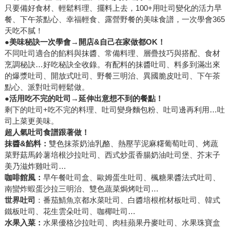
只要備好食材、輕鬆料理、擺料上去，100+用吐司變化的活力早
餐、下午茶點心、幸福輕食、露營野餐的美味食譜，一次學會365
天吃不膩！
●
美味秘訣一次學會→開店
&
自己在家做都
OK
！
不同吐司適合的餡料與抹醬、常備料理、層疊技巧與搭配、食材
烹調秘訣…好吃秘訣全收錄。有配料的抹醬吐司、料多到滿出來
的爆漿吐司、開放式吐司、野餐三明治、異國脆皮吐司、下午茶
點心、派對吐司輕鬆做。
●
活用吃不完的吐司→延伸出意想不到的餐點！
剩下的吐司+吃不完的料理、吐司變身麵包粉、吐司邊再利用…吐
司上菜更美味。
超人氣吐司食譜跟著做！
抹醬
&
餡料：
雙色抹茶奶油乳酪、熱壓芋泥麻糬葡萄吐司、烤蔬
菜野菇馬鈴薯培根沙拉吐司、西式炒蛋香腸奶油吐司堡、芥末子
美乃滋炸雞吐司…
咖啡館風：
早午餐吐司盒、歐姆蛋生吐司、楓糖果醬法式吐司、
南蠻炸蝦蛋沙拉三明治、雙色蔬菜焗烤吐司…
世界吐司
：番茄鯖魚京都水菜吐司、白醬培根棺材板吐司、韓式
鐵板吐司、花生雲朵吐司、咖椰吐司…
水果入菜：
水果優格沙拉吐司、肉桂蘋果丹麥吐司、水果珠寶盒