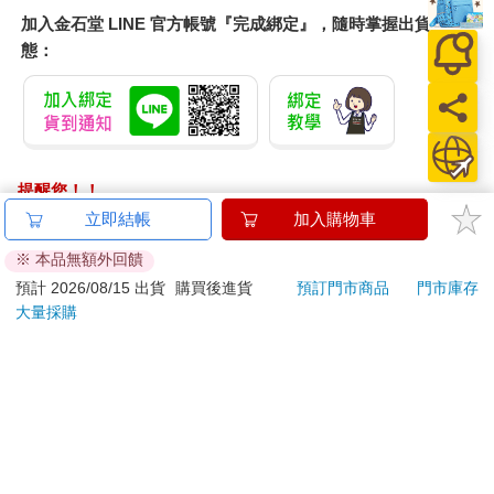
加入金石堂 LINE 官方帳號『完成綁定』，隨時掌握出貨動
態：
提醒您！！
金石堂及銀行均不會請您操作ATM! 如接獲電話要求您前往
立即結帳
加入購物車
ATM提款機，請不要聽從指示，以免受騙上當！
※ 本品無額外回饋
退換貨須知：
預計 2026/08/15 出貨
購買後進貨
預訂門市商品
門市庫存
大量採購
**提醒您，鑑賞期不等於試用期，退回商品須為全新狀態**
依據「消費者保護法」第19條及行政院消費者保護處公告之
「通訊交易解除權合理例外情事適用準則」，以下商品購買
後，除商品本身有瑕疵外，將不提供7天的猶豫期：
易於腐敗、保存期限較短或解約時即將逾期。（如：生
鮮食品）
依消費者要求所為之客製化給付。（客製化商品）