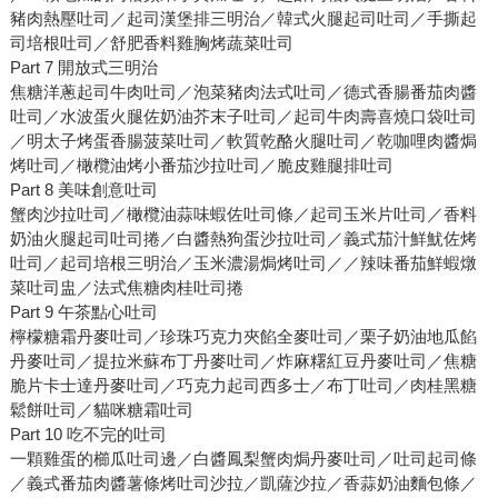
豬肉熱壓吐司／起司漢堡排三明治／韓式火腿起司吐司／手撕起
司培根吐司／舒肥香料雞胸烤蔬菜吐司
Part 7 開放式三明治
焦糖洋蔥起司牛肉吐司／泡菜豬肉法式吐司／德式香腸番茄肉醬
吐司／水波蛋火腿佐奶油芥末子吐司／起司牛肉壽喜燒口袋吐司
／明太子烤蛋香腸菠菜吐司／軟質乾酪火腿吐司／乾咖哩肉醬焗
烤吐司／橄欖油烤小番茄沙拉吐司／脆皮雞腿排吐司
Part 8 美味創意吐司
蟹肉沙拉吐司／橄欖油蒜味蝦佐吐司條／起司玉米片吐司／香料
奶油火腿起司吐司捲／白醬熱狗蛋沙拉吐司／義式茄汁鮮魷佐烤
吐司／起司培根三明治／玉米濃湯焗烤吐司／／辣味番茄鮮蝦燉
菜吐司盅／法式焦糖肉桂吐司捲
Part 9 午茶點心吐司
檸檬糖霜丹麥吐司／珍珠巧克力夾餡全麥吐司／栗子奶油地瓜餡
丹麥吐司／提拉米蘇布丁丹麥吐司／炸麻糬紅豆丹麥吐司／焦糖
脆片卡士達丹麥吐司／巧克力起司西多士／布丁吐司／肉桂黑糖
鬆餅吐司／貓咪糖霜吐司
Part 10 吃不完的吐司
一顆雞蛋的櫛瓜吐司邊／白醬鳳梨蟹肉焗丹麥吐司／吐司起司條
／義式番茄肉醬薯條烤吐司沙拉／凱薩沙拉／香蒜奶油麵包條／