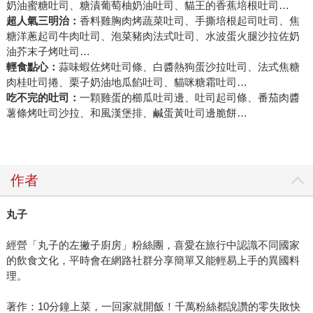
奶油蜜糖吐司、糖漬葡萄柚奶油吐司、貓王的香蕉培根吐司…
超人氣三明治：
香料雞胸肉烤蔬菜吐司、手撕培根起司吐司、焦
糖洋蔥起司牛肉吐司、泡菜豬肉法式吐司、水波蛋火腿沙拉佐奶
油芥末子烤吐司…
輕食點心：
蒜味蝦佐烤吐司條、白醬熱狗蛋沙拉吐司、法式焦糖
肉桂吐司捲、栗子奶油地瓜餡吐司、貓咪糖霜吐司…
吃不完的吐司：
一顆雞蛋的櫛瓜吐司邊、吐司起司條、番茄肉醬
薯條烤吐司沙拉、和風漢堡排、鹹蛋黃吐司邊脆餅…
作者
丸子
經營「丸子的左撇子廚房」粉絲團，喜愛在旅行中認識不同國家
的飲食文化，平時會在網路社群分享簡單又能輕易上手的異國料
理。
著作：10分鐘上菜，一回家就開飯！千萬粉絲都說讚的零失敗快