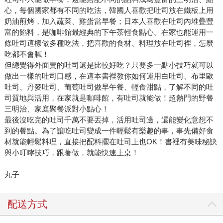
心，每個國家都有不同的吃法，韓國人喜歡把吐司放在鐵板上用
奶油煎烤，加入蔬菜、雞蛋當早餐；日本人喜歡在吐司內堆疊豐
富的餡料，是咖啡館最經典的下午茶輕食點心。在家也能運用一
條吐司這樣做多種吃法，把喜歡的食材、料理放在吐司裡，怎麼
吃都不會膩！
但總覺得外面賣的吐司還是比較好吃？只要多一點小技巧就可以
做出一樣的吐司口感，在這本書裡教你如何運用白吐司、布里歐
吐司、丹麥吐司、葡萄吐司做早午餐、輕食甜點，了解不同的吐
司質地與活用，在家就是咖啡館，有吐司就能做！超熱門的野餐
三明治、家庭聚餐派對小點心！
最後沒吃完的吐司千萬不要丟掉，活用吐司邊，還能變化意想不
到的餐點。為了讓吃吐司變成一件輕鬆有樂趣的事，事先備好食
材就能輕鬆料理，直接把配料擺在吐司上也OK！書裡有美味秘訣
與小叮嚀技巧，跟著做，就能快速上桌！
丸子
配送方式