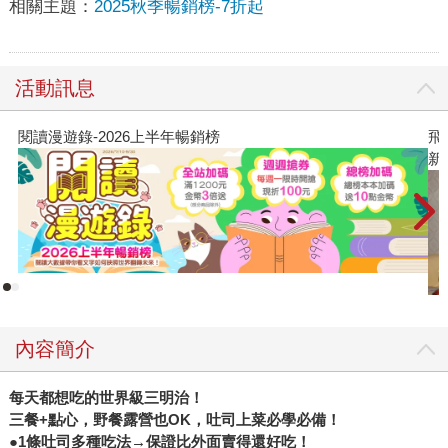
相關主題：
2025秋季暢銷榜-7折起
活動訊息
閱讀漫遊錄-2026上半年暢銷榜
飛
新
內容簡介
每天都想吃的世界級三明治！
三餐
+
點心，野餐露營也
OK
，吐司上菜必學必備！
●
1
條吐司多種吃法→保證比外面賣得還好吃！