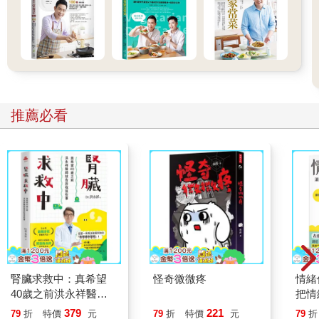
推薦必看
腎臟求救中：真希望
怪奇微微疼
情緒
40歲之前洪永祥醫師
把情
就告訴我這些事
誰都
379
221
79
折
特價
元
79
折
特價
元
79
折