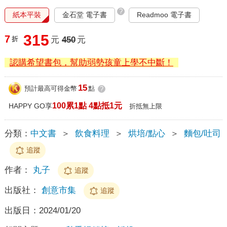
?
紙本平裝
金石堂 電子書
Readmoo 電子書
315
7
折
元
450
元
認購希望書包，幫助弱勢孩童上學不中斷！
15
預計最高可得金幣
點
?
100累1點 4點抵1元
HAPPY GO享
折抵無上限
分類：
中文書
＞
飲食料理
＞
烘培/點心
＞
麵包/吐司
追蹤
作者：
丸子
追蹤
出版社：
創意市集
追蹤
出版日：
2024/01/20