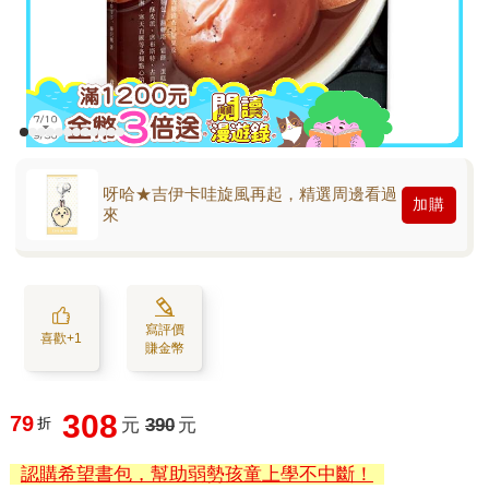
呀哈★吉伊卡哇旋風再起，精選周邊看過
加購
來
寫評價
喜歡+1
賺金幣
308
79
折
元
390
元
認購希望書包，幫助弱勢孩童上學不中斷！