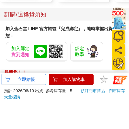
訂購/退換貨須知
加入金石堂 LINE 官方帳號『完成綁定』，隨時掌握出貨動
態：
提醒您！！
金石堂及銀行均不會請您操作ATM! 如接獲電話要求您前往
立即結帳
加入購物車
ATM提款機，請不要聽從指示，以免受騙上當！
預計 2026/08/10 出貨
參考庫存量：5
預訂門市商品
門市庫存
大量採購
退換貨須知：
**提醒您，鑑賞期不等於試用期，退回商品須為全新狀態**
依據「消費者保護法」第19條及行政院消費者保護處公告之
「通訊交易解除權合理例外情事適用準則」，以下商品購買
後，除商品本身有瑕疵外，將不提供7天的猶豫期：