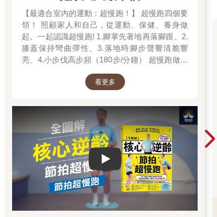
【最適合室內的運動：超慢跑！】 超慢跑四個要
領！ 照顧家人和自己，從運動、保健、養身做
起。一起認識超慢跑! 1.腳掌先著地再落腳跟、2.
膝蓋保持彎曲彈性、3.落地時腳步聲響清脆響
亮、4.小步伐高步頻（180步/分鐘） 超慢跑做對
了「不痠、不痛、不硬、不喘」！
看更多
Play video