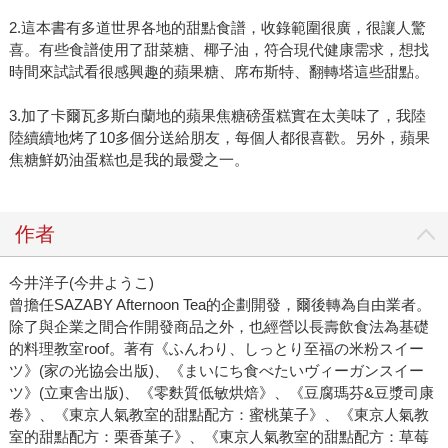
2.這本書有多道世界各地的甜點食譜，收錄範圍很廣，很讓人驚
喜。有些食譜使用了甜菜糖、椰子油，符合現代健康需求，想找
時間來試試看很感興趣的蘋果糖、席布斯特、翻轉塔這些甜點。
3.加了卡爾瓦多斯白蘭地的蘋果焦糖磅蛋糕實在太美味了，我陸
陸續續地烤了10多個分送給朋友，每個人都很喜歡。另外，蘋果
焦糖鮮奶油蛋糕也是我的最愛之一。
作者
今井洋子(今井ようこ)
曾擔任SAZABY Afternoon Tea的企劃開發，爾後轉為自由業者。
除了與企業之間合作開發商品之外，也經營以長壽飲食法為基礎
的料理教室roof。著有《ふんわり、しっとり至福の米粉スイー
ツ》(‎家の光協会出版)、《まいにち食べたいヴィーガンスイー
ツ》(立東舎出版)、《零麩質低敏烘焙》、《豆腐瑪芬&豆漿司康
卷》、《東京人氣教室的甜點配方：蜜桃菓子》、《東京人氣教
室的甜點配方：栗香菓子》、《東京人氣教室的甜點配方：草莓