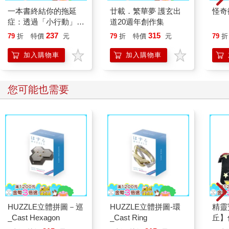
一本書終結你的拖延
廿載．繁華夢 護玄出
怪奇
症：透過「小行動」打
道20週年創作集
開大腦的行動開關，懶
237
315
79
折
特價
元
79
折
特價
元
79
折
人也能變身「行動派」
的37個科學方法
加入購物車
加入購物車
您可能也需要
HUZZLE立體拼圖－巡
HUZZLE立體拼圖-環
精靈
_Cast Hexagon
_Cast Ring
丘】