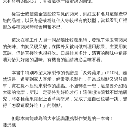
夫和材料的點心」，有著這樣一段驚訝的回憶。
從富士或信濃金這些較常見的蘋果，到紅玉和名月這類產季
短的品種，以及冬戀或粉紅佳人等較稀有的類型，當我看到店裡
擺放各種蘋果時就會興奮不已。
這次在和工作人員一同品嚐比較蘋果時，發現了翠玉青蘋果
的美味。由於又硬又酸，在國外又被稱做料理用蘋果。主要用於
烹調。但是直接吃也很好吃。口感佳且多汁，清爽的酸味中還能
嚐到恰到好處的甜味。有機會的話請務必品嚐看看。
本書中特別希望大家製作的食譜是「炙烤蘋果」(P105)。雖
然這是一道受到家人喜愛，經常要求製作，但當成甜點又過於簡
單，實在提不起勁來製作的甜點。不過轉念一想，這是要介紹給
大家的食譜，所以一定要特別好吃才行！這個想法讓我不斷地研
究，將各種蘋果搭配上香草與堅果，完成了連自己也嚇一跳，覺
得「怎麼這麼好吃！」的甜點。
但願本書能成為讓大家認識甜點製作樂趣的一本書！
藤沢楓