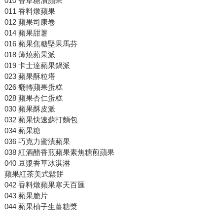
010 香草糖漬蘋果
011 香料燉蘋果
012 蘋果司康卷
014 蘋果甜薯
016 蘋果焦糖堅果馬芬
018 薄燒蘋果派
019 卡士達蘋果鍋派
023 蘋果酥粒塔
026 翻轉蘋果蛋糕
028 蘋果杏仁蛋糕
030 蘋果酥皮派
032 蘋果快速蘇打麵包
034 蘋果糖
036 巧克力蜜漬蘋果
038 紅酒醋香煎蘋果素焦糖煎蘋果
040 豆漿香草冰淇淋
蘋果紅茶美式鬆餅
042 香料燉蘋果寒天百匯
043 蘋果脆片
044 蘋果柚子生薑糖漿