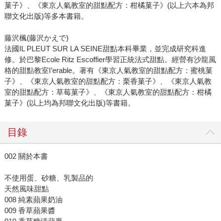
菓子》、《東京人氣教室的甜點配方：柑橘菓子》(以上六本為邦
聯文化出版)等多本書籍。
藤沢楓(藤沢かえで)
法國IL PLEUT SUR LA SEINE甜點本科畢業，並完成研究科進
修。於巴黎Ecole Ritz Escoffier學習正統法式甜點。經營有沙龍風
格的甜點教室I’erable。著有《東京人氣教室的甜點配方：蜜桃菓
子》、《東京人氣教室的甜點配方：栗香菓子》、《東京人氣教
室的甜點配方：草莓菓子》、《東京人氣教室的甜點配方：柑橘
菓子》(以上均為邦聯文化出版)等書籍。
目錄
002 關於本書
不使用蛋、砂糖、乳製品的
天然風味甜點
008 純素蘋果奶油
009 香草蘋果醬