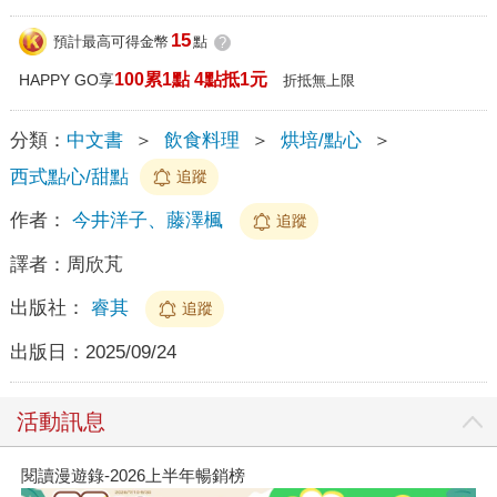
15
預計最高可得金幣
點
?
100累1點 4點抵1元
HAPPY GO享
折抵無上限
分類：
中文書
＞
飲食料理
＞
烘培/點心
＞
西式點心/甜點
追蹤
作者：
今井洋子、藤澤楓
追蹤
譯者：
周欣芃
出版社：
睿其
追蹤
出版日：
2025/09/24
活動訊息
閱讀漫遊錄-2026上半年暢銷榜