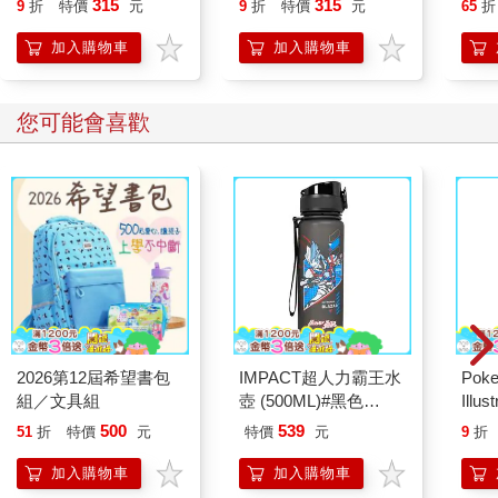
315
315
9
折
特價
元
9
折
特價
元
65
折
加入購物車
加入購物車
您可能會喜歡
2026第12屆希望書包
IMPACT超人力霸王水
Poke
組／文具組
壺 (500ML)#黑色
Illus
IMUTB01BK
Poke
500
539
51
折
特價
元
特價
元
9
折
(Pokemo
Pres
加入購物車
加入購物車