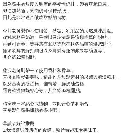
因為蘋果的甜度與酸度的平衡性絕佳，帶有爽脆口感，
即使加熱過，果肉仍可保持形狀，
因此是非常適合做成甜點的食材。
今井老師製作不使用蛋、砂糖、乳製品的天然風味甜點。
從純素蘋果奶油、果醬以及糖漬蘋果這類簡單的甜點，
再到司康卷、馬芬還有派塔等想在秋冬品嚐的烘烤點心、
無須發酵的蘇打麵包以及可愛有趣的蘋果糖葫蘆等，
共介紹22種甜點。
藤沢老師則帶來了使用香料和香草，
直接品嚐就很美味，還能作為甜點素材的果醬與糖漬蘋果，
以及基礎的磅蛋糕、翻轉塔、鮮奶油蛋糕，
還有歐洲傳統點心等，共介紹33種甜點。
請當成日常點心或禮物，並配合心情和場合，
享受製作蘋果甜點的樂趣吧！
◎讀者好評推薦
1.我想嘗試做所有的食譜，照片看起來太美味了。