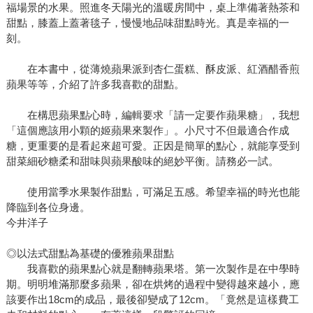
福場景的水果。照進冬天陽光的溫暖房間中，桌上準備著熱茶和
甜點，膝蓋上蓋著毯子，慢慢地品味甜點時光。真是幸福的一
刻。
在本書中，從薄燒蘋果派到杏仁蛋糕、酥皮派、紅酒醋香煎
蘋果等等，介紹了許多我喜歡的甜點。
在構思蘋果點心時，編輯要求「請一定要作蘋果糖」，我想
「這個應該用小顆的姬蘋果來製作」。小尺寸不但最適合作成
糖，更重要的是看起來超可愛。正因是簡單的點心，就能享受到
甜菜細砂糖柔和甜味與蘋果酸味的絕妙平衡。請務必一試。
使用當季水果製作甜點，可滿足五感。希望幸福的時光也能
降臨到各位身邊。
今井洋子
◎以法式甜點為基礎的優雅蘋果甜點
我喜歡的蘋果點心就是翻轉蘋果塔。第一次製作是在中學時
期。明明堆滿那麼多蘋果，卻在烘烤的過程中變得越來越小，應
該要作出18cm的成品，最後卻變成了12cm。「竟然是這樣費工