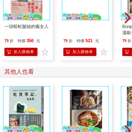
一頭蜈蚣髮絲的瘋女人
Mess Tin煮飯神器露營
Bon
╳野炊料理
溫歐
356
521
79
折
特價
元
79
折
特價
元
79
折
加入購物車
加入購物車
其他人也看