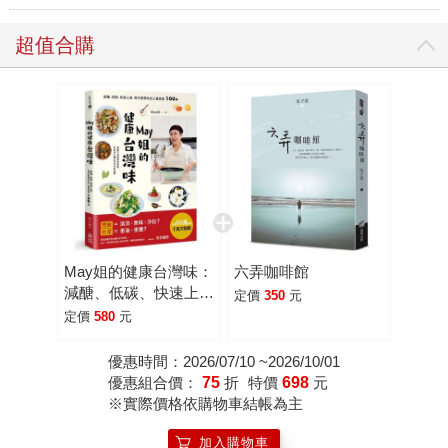
超值合購
May姐的健康台灣味：
六弄咖啡館
減醣、低碳、快速上
定價
350
元
桌，每天都想吃的三餐
定價
580
元
提案 100+
優惠時間：2026/07/10 ~2026/10/01
優惠組合價：
75
折
特價
698
元
※實際價格依購物車結帳為主
加入購物車