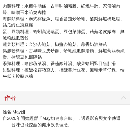
肉類料理：水煎牛肋條、古早味滷豬腳、紅燒牛腩、家傳滷肉
燥、味噌玉米筍燒肉捲
海鮮類料理：泰式檸檬魚、塔香番茄炒蛤蜊、酪梨鮮蝦櫛瓜塔、
絲瓜蝦仁凍豆腐
蛋、豆類料理：蛤蜊高湯蒸蛋、豆包菜脯蛋、菇菇老皮嫩肉、無
澱粉絲瓜蒸餃
蔬菜類料理：金沙杏鮑菇、椒鹽杏鮑菇、蒜香奶油蘑菇
偽澱粉料理：古早味豆皮炒麵、蛤蜊絲瓜鮮湯麵、鮮蝦蒟蒻粉絲
煲、控醣豆包部隊鍋
湯類料理：哈佛蔬菜湯、番茄酸辣湯、酸菜蛤蜊虱目魚肚湯
甜點料理：控醣松露巧克力、控醣薑汁豆花、無糯米草仔粿、端
午低卡控醣冰粽
作者
姓名:May姐
自2020年開始經營「May姐健康台味」，透過影音與文字傳遞
——台味也能控醣的健康飲食理念。