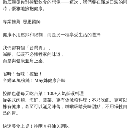
徹底顛覆你對控醣飲食的想像——這次，我們要在滿足口慾的同
時，優雅地擁抱健康。
專業推薦 思思醫師
健康不用壓抑和限制，而是另一種享受生活的選擇
我們都有個「台灣胃」，
減醣、低碳不必犧牲家的味道，
而是與健康並肩上桌。
省時！台味！控醣！
全網60萬粉絲！Ｍay姊健康台味
控醣也想每天吃台菜！100+人氣低碳料理
從各式肉類、海鮮、蔬菜、更有偽澱粉料理；不只吃飽、更可以
擁有健康，甚至可以滿足味蕾，嚐嚐吸睛美味甜點，不用犧牲自
己的胃。
快速美食上桌！控醣Ｘ好油Ｘ調味