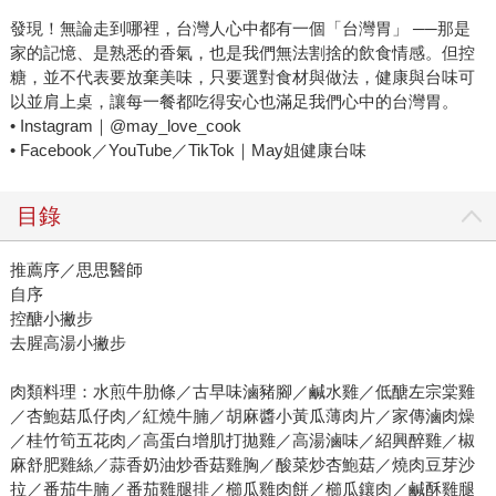
發現！無論走到哪裡，台灣人心中都有一個「台灣胃」 ──那是
家的記憶、是熟悉的香氣，也是我們無法割捨的飲食情感。但控
糖，並不代表要放棄美味，只要選對食材與做法，健康與台味可
以並肩上桌，讓每一餐都吃得安心也滿足我們心中的台灣胃。
• Instagram｜@may_love_cook
• Facebook／YouTube／TikTok｜May姐健康台味
目錄
推薦序／思思醫師
自序
控醣小撇步
去腥高湯小撇步
肉類料理：水煎牛肋條／古早味滷豬腳／鹹水雞／低醣左宗棠雞
／杏鮑菇瓜仔肉／紅燒牛腩／胡麻醬小黃瓜薄肉片／家傳滷肉燥
／桂竹筍五花肉／高蛋白增肌打拋雞／高湯滷味／紹興醉雞／椒
麻舒肥雞絲／蒜香奶油炒香菇雞胸／酸菜炒杏鮑菇／燒肉豆芽沙
拉／番茄牛腩／番茄雞腿排／櫛瓜雞肉餅／櫛瓜鑲肉／鹹酥雞腿