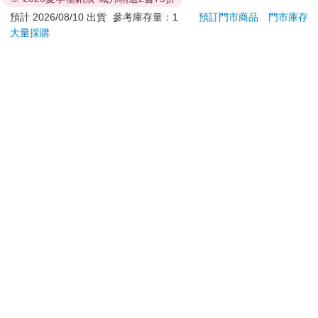
典配方90gx3入
齦護理160gx3入
水-溫
645
670
86
折
特價
元
93
折
特價
元
73
折
入
預計 2026/08/10 出貨
參考庫存量：1
預訂門市商品
門市庫存
大量採購
加入購物車
加入購物車
您可能會喜歡
韓國SANDOKKAEBI
55－90吋大型通用壁
攻殼機
山鬼怪 洗衣槽清潔劑
掛架 AW－05
數位
450公克-10包組
591
650
59
折
特價
元
特價
元
特價
加入購物車
加入購物車