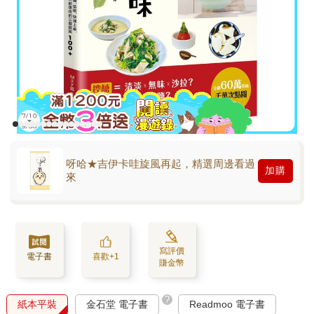
呀哈★吉伊卡哇旋風再起，精選周邊看過
加購
來
寫評價
電子書
喜歡+1
賺金幣
?
紙本平裝
金石堂 電子書
Readmoo 電子書