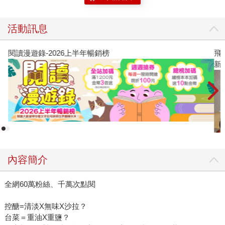
活動訊息
閱讀漫遊錄-2026上半年暢銷榜
飛
新
內容簡介
全網60萬粉絲、千萬次點閱
控醣=清淡X無味X沙拉？
台菜＝重油X重鹽？