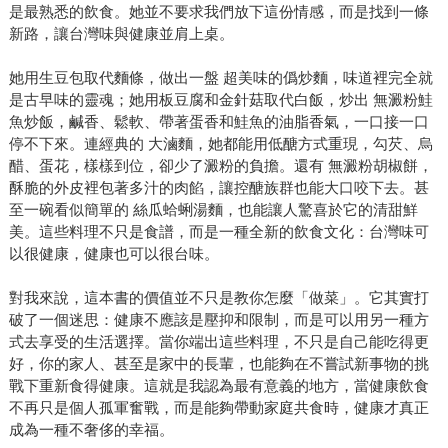
是最熟悉的飲食。她並不要求我們放下這份情感，而是找到一條
新路，讓台灣味與健康並肩上桌。
她用生豆包取代麵條，做出一盤 超美味的僞炒麵，味道裡完全就
是古早味的靈魂；她用板豆腐和金針菇取代白飯，炒出 無澱粉鮭
魚炒飯，鹹香、鬆軟、帶著蛋香和鮭魚的油脂香氣，一口接一口
停不下來。連經典的 大滷麵，她都能用低醣方式重現，勾芡、烏
醋、蛋花，樣樣到位，卻少了澱粉的負擔。還有 無澱粉胡椒餅，
酥脆的外皮裡包著多汁的肉餡，讓控醣族群也能大口咬下去。甚
至一碗看似簡單的 絲瓜蛤蜊湯麵，也能讓人驚喜於它的清甜鮮
美。這些料理不只是食譜，而是一種全新的飲食文化：台灣味可
以很健康，健康也可以很台味。
對我來說，這本書的價值並不只是教你怎麼「做菜」。它其實打
破了一個迷思：健康不應該是壓抑和限制，而是可以用另一種方
式去享受的生活選擇。當你端出這些料理，不只是自己能吃得更
好，你的家人、甚至是家中的長輩，也能夠在不嘗試新事物的挑
戰下重新食得健康。這就是我認為最有意義的地方，當健康飲食
不再只是個人孤軍奮戰，而是能夠帶動家庭共食時，健康才真正
成為一種不奢侈的幸福。