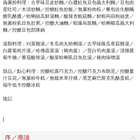
偽澱粉料理：古早味豆皮炒麵／白醬鮭魚豆包義大利麵／豆包肉
蛋吐司／木須炒麵／控糖鮭魚炒飯／無澱粉肉粽／餐包佐生酮楓
糖乳酪醬／蛤蜊絲瓜鮮湯麵／酸辣杏鮑菇麵／鮮蝦蒟蒻粉絲煲／
無澱粉虱目魚肚粥／控醣大滷麵／蝦爆烏龍麵／蛤蜊櫛瓜義大利
麵／控醣豆包部隊鍋
湯類料理：刈菜雞湯／冬瓜肉丸蛤蜊湯／古早味蔭瓜香菇雞湯／
白蘿蔔肉片湯／哈佛蔬菜湯（豬肉篇）／茭白筍肉羹湯／清燉蘿
蔔牛腩／番茄酸辣湯／酸菜蛤蜊虱目魚肚湯／豬肉味噌湯
甜品／點心料理：控醣松露巧克力／控醣巧克力布朗尼／控醣薑
汁豆花／無澱粉年糕／無糯米草仔粿／黑芝麻巴斯克乳酪蛋糕／
端午低卡控醣冰粽
後記
[
序／導讀