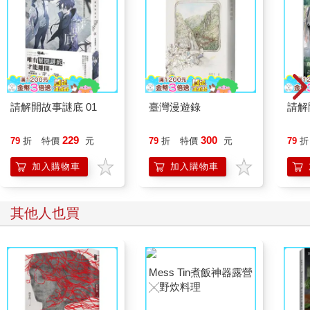
請解開故事謎底 01
臺灣漫遊錄
請解
229
300
79
折
特價
元
79
折
特價
元
79
折
加入購物車
加入購物車
其他人也買