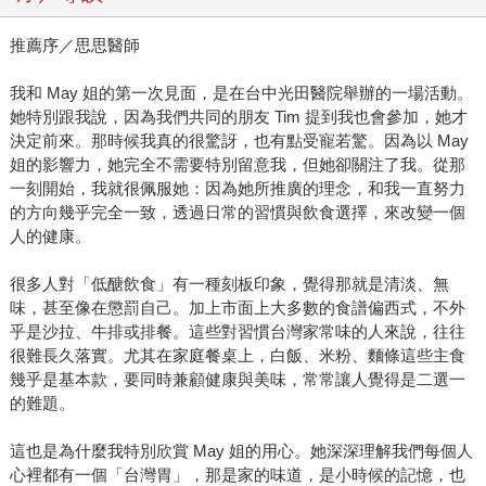
推薦序／思思醫師
我和 May 姐的第一次見面，是在台中光田醫院舉辦的一場活動。
她特別跟我說，因為我們共同的朋友 Tim 提到我也會參加，她才
決定前來。那時候我真的很驚訝，也有點受寵若驚。因為以 May
姐的影響力，她完全不需要特別留意我，但她卻關注了我。從那
一刻開始，我就很佩服她：因為她所推廣的理念，和我一直努力
的方向幾乎完全一致，透過日常的習慣與飲食選擇，來改變一個
人的健康。
很多人對「低醣飲食」有一種刻板印象，覺得那就是清淡、無
味，甚至像在懲罰自己。加上市面上大多數的食譜偏西式，不外
乎是沙拉、牛排或排餐。這些對習慣台灣家常味的人來說，往往
很難長久落實。尤其在家庭餐桌上，白飯、米粉、麵條這些主食
幾乎是基本款，要同時兼顧健康與美味，常常讓人覺得是二選一
的難題。
這也是為什麼我特別欣賞 May 姐的用心。她深深理解我們每個人
心裡都有一個「台灣胃」，那是家的味道，是小時候的記憶，也