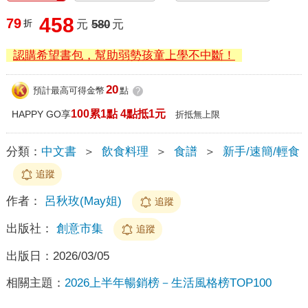
458
79
折
元
580
元
認購希望書包，幫助弱勢孩童上學不中斷！
20
預計最高可得金幣
點
?
100累1點 4點抵1元
HAPPY GO享
折抵無上限
分類：
中文書
＞
飲食料理
＞
食譜
＞
新手/速簡/輕食
追蹤
作者：
呂秋玫(May姐)
追蹤
出版社：
創意市集
追蹤
出版日：
2026/03/05
相關主題：
2026上半年暢銷榜－生活風格榜TOP100