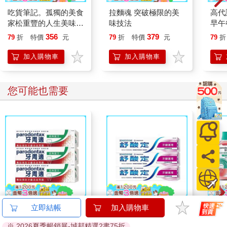
吃貨筆記。孤獨的美食
拉麵魂 突破極限的美
高代
家松重豐的人生美味清
味技法
早午
單
菜，
356
379
79
折
特價
元
79
折
特價
元
79
折
法」
簡料
加入購物車
加入購物車
您可能也需要
【Parodontax 牙周
【SENSODYNE 舒酸
【Pa
立即結帳
加入購物車
適】牙齦護理牙膏-經
定】長效抗敏牙膏-牙
適】
※ 2026夏季暢銷展-城邦精選2書75折