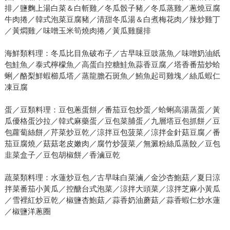
排／鹽麴上湯白菜＆白斬雞／冬瓜骰子豬／冬瓜蒸雞／蔥燒豆腐
牛肉捲／韓式泡菜豆腐豬／清甜冬瓜湯＆白煮梅花肉／辣炒雞丁
／黃燜雞／味噌玉米筍燒肉捲／黃瓜雞腿排
海鮮類料理：冬瓜比目魚破布子／古早味豆豉蒸魚／味噌奶油紙
包鮭魚／泰式檸檬魚／高蛋白控糖鮭魚蒜香豆腐／塔香番茄炒蛤
蜊／酪梨鮮蝦櫛瓜塔／蒸龍膽石斑魚／鮪魚起司雞塊／絲瓜蝦仁
凍豆腐
蛋／豆類料理：豆包蔥蛋餅／番茄豆包炒蛋／蛤蜊高湯蒸蛋／黃
瓜優格蛋沙拉／韓式麻藥蛋／豆包菜脯蛋／九層塔豆包抓餅／豆
包蘿蔔絲餅／芹菜炒豆乾／涼拌豆包菠菜／涼拌金針菇豆腐／番
茄豆腐燒／菇菇老皮嫩肉／腐竹炒菠菜／無澱粉絲瓜蒸餃／豆包
韭菜盒子／豆包胡椒餅／香滷豆乾
蔬菜類料理：水蓮炒豆包／古早味白菜滷／金沙杏鮑菇／夏日涼
拌菜番茄小黃瓜／控醣台式泡菜／涼拌大頭菜／涼拌芝麻小黃瓜
／雪裡紅炒豆乾／椒鹽杏鮑菇／蒜香奶油蘑菇／蒜香蝦仁炒水蓮
／椒鹽洋蔥圈