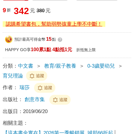
342
9
折
元
380
元
認購希望書包，幫助弱勢孩童上學不中斷！
15
預計最高可得金幣
點
?
100累1點 4點抵1元
HAPPY GO享
折抵無上限
分類：
中文書
＞
教育/親子教養
＞
0-3歲嬰幼兒
＞
育兒理論
追蹤
作者：
瑞莎
追蹤
出版社：
創意市集
追蹤
出版日：
2019/06/20
相關主題：
【這本書金實在】2026第一季暢銷展_城邦66折起