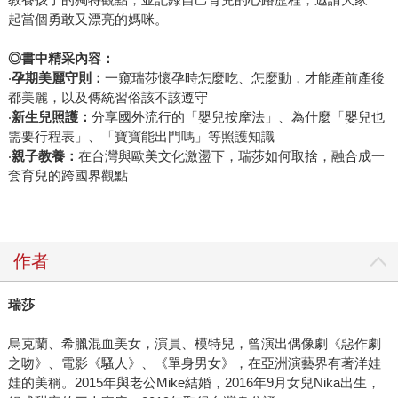
起當個勇敢又漂亮的媽咪。
◎書中精采內容：
‧
孕期美麗守則：
一窺瑞莎懷孕時怎麼吃、怎麼動，才能產前產後
都美麗，以及傳統習俗該不該遵守
‧
新生兒照護：
分享國外流行的「嬰兒按摩法」、為什麼「嬰兒也
需要行程表」、「寶寶能出門嗎」等照護知識
‧
親子教養：
在台灣與歐美文化激盪下，瑞莎如何取捨，融合成一
套育兒的跨國界觀點
作者
瑞莎
烏克蘭、希臘混血美女，演員、模特兒，曾演出偶像劇《惡作劇
之吻》、電影《騷人》、《單身男女》，在亞洲演藝界有著洋娃
娃的美稱。2015年與老公Mike結婚，2016年9月女兒Nika出生，