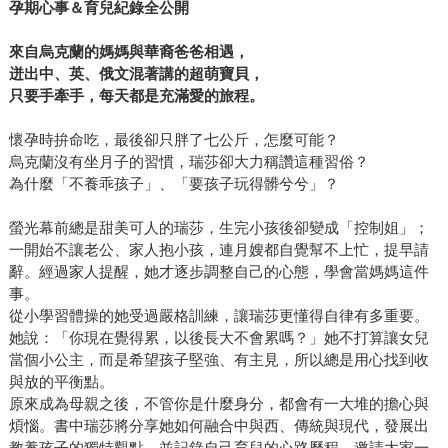
孕期心事＆育兒紀錄全公開
來自烏克蘭的媽媽與華裔爸爸相遇，
迸出中、英、俄文混著講的超萌寶貝，
只要手牽手，每天都是充滿愛的旅程
。
懷孕時拚命吃，最後卻只胖了七公斤，怎麼可能？
烏克蘭沒有坐月子的習慣，瑞莎卻大力稱讚這種習俗？
為什麼「不養乖孩子」、「要孩子玩得髒兮兮」？
螢光幕前總是甜美可人的瑞莎，生完小孩後卻變成「控制姐」；
一開始不讓老公、家人抱小孩，連月嫂都自覺幫不上忙，提早請
辭。經過家人提醒，她才逐步調整自己的心態，學會當媽媽這件
事。
從小學習體操的她受過嚴格訓練，讓瑞莎更懂得自律有多重要。
她說：「你現在覺得累，以後長大不會累嗎？」她不打算讓女兒
當個小公主，而是希望孩子堅強、有主見，所以總是用心找到收
與放的平衡點。
原來成為母親之後，不管你是什麼身分，都會有一大堆的擔心與
煩惱。書中瑞莎將分享她如何融合中與西、傳統與現代，發展出
教養孩子的獨特觀點，並記錄自己育兒的心路歷程，邀請大家一