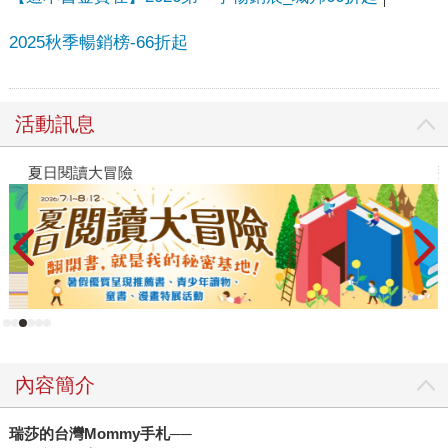
2025秋季暢銷榜-66折起
活動訊息
夏日閱讀大冒險
飛
新
內容簡介
瑞莎的台灣
Mommy
手札──