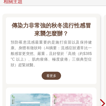
相關主題
傳染力非常強的秋冬流行性感冒
來襲怎麼辦？
預防罹患流感最重要的是施打疫苗以及保持健
康。身體有徵狀時（AI摘要：流感症狀通常比一
般感冒更突然、嚴重，且好發於「高燒（約$38$
°C 以上）、肌肉痠痛、極度疲倦」三個典型症
狀）趕緊就醫。
看更多