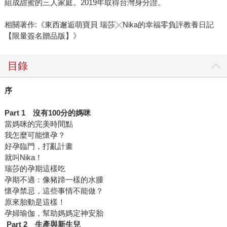
組成甜蜜的三人家庭。2019年取得台灣身分證。
相關著作:《東西邂逅萌寶貝 瑞莎╳Nika的幸福零負評教養日記
【限量簽名贈品版】》
目錄
序
Part 1
沒有
100
分的媽咪
當媽咪的完美時間點
我怎麼可能懷孕？
好孕臨門，打亂計畫
就叫Nika！
瑞莎的孕期這樣吃
孕期不適：像豬蹄一樣的水腫
懷孕禁忌，這些事情不能做？
原來胎動是這樣！
孕婦瑜伽，幫助媽媽定神安胎
Part 2
生產與新生兒