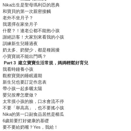
Nika出生是聖母瑪利亞的恩典
和寶貝的第一次親密接觸
老外不坐月子？
我選擇在家坐月子
什麼？！連老公都不能抱小孩
謝絕訪客！大家別來看我的小孩
訓練新生兒睡過夜
奶太多、奶變少，都是種困擾
小寶寶就不能出門嗎？
Part 3
建立寶寶生活常規，媽媽輕鬆好育兒
我看時鐘養小孩
觀察寶寶的睡眠週期
新生兒也要訂定作息表
帶小孩一起多曬太陽
嬰兒按摩怎麼做？
太常摸小孩的臉，口水會流不停
不要「舉高高」，也不要搖小孩
Nika的第一口副食品居然是櫛瓜
6歲前要打好健康的基礎
要不要給奶嘴？Yes，我給！