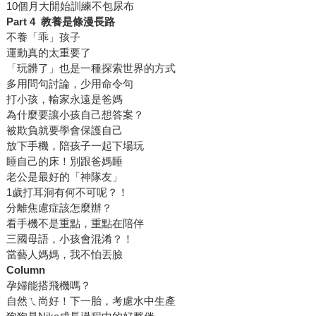
10個月大開始訓練不包尿布
Part 4
教養是條漫長路
不養「乖」孩子
運動真的太重要了
「玩髒了」也是一種探索世界的方式
多用問句討論，少用命令句
打小孩，輸家永遠是爸媽
為什麼要讓小孩自己想答案？
被欺負就要學會保護自己
放下手機，陪孩子一起下場玩
睡自己的床！別跟爸媽睡
老公是最好的「神隊友」
1歲打耳洞有何不可呢？！
分離焦慮症該怎麼辦？
看手機不是重點，重點在陪伴
三國母語，小孩會混淆？！
當藝人媽媽，我不怕丟臉
Column
孕婦能搭飛機嗎？
自然ㄟ尚好！下一胎，考慮水中生產