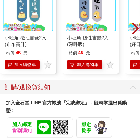
小呸角-磁性書籤2入
小呸角-磁性書籤2入
小呸
(布布高升)
(深呼吸)
(好日
45
45
特價
元
特價
元
特價
加入購物車
加入購物車
訂購/退換貨須知
加入金石堂 LINE 官方帳號『完成綁定』，隨時掌握出貨動
態：