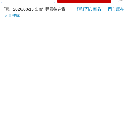
刀…等）
若非上列種類商品，均享有到貨7天的猶豫期（含例假
預計 2026/08/15 出貨
購買後進貨
預訂門市商品
門市庫存
大量採購
日）。
辦理退換貨時，商品（組合商品恕無法接受單獨退貨）必須
是您收到商品時的原始狀態（包含商品本體、配件、贈品、
保證書、所有附隨資料文件及原廠內外包裝…等），請勿直
接使用原廠包裝寄送，或於原廠包裝上黏貼紙張或書寫文
字。
退回商品若無法回復原狀，將請您負擔回復原狀所需費用，
嚴重時將影響您的退貨權益。