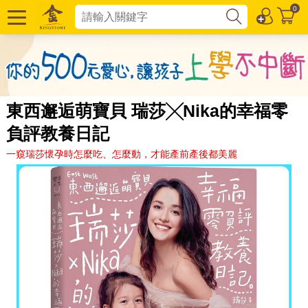
0
東西邂逅萌寶貝 瑞莎╳Nika的幸福零
負評教養日記
一窺瑞莎懷孕時怎麼吃、怎麼動，才能產前產後都美麗