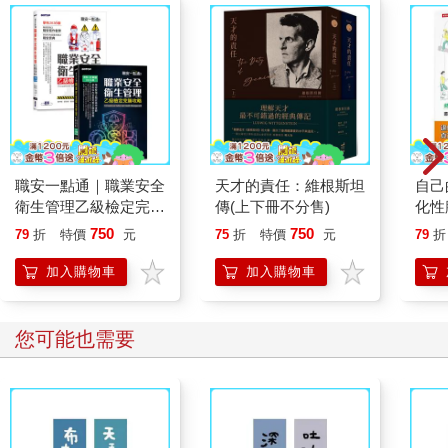
職安一點通｜職業安全
天才的責任：維根斯坦
自己
衛生管理乙級檢定完勝
傳(上下冊不分售)
化性
攻略｜2026版(套書)
【暢
750
750
79
折
特價
元
75
折
特價
元
79
折
加入購物車
加入購物車
您可能也需要