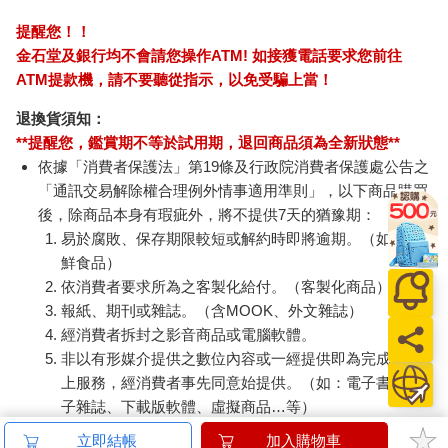
提醒您！！
金石堂及銀行均不會請您操作ATM! 如接獲電話要求您前往
ATM提款機，請不要聽從指示，以免受騙上當！
退換貨須知：
**提醒您，鑑賞期不等於試用期，退回商品須為全新狀態**
依據「消費者保護法」第19條及行政院消費者保護處公告之
「通訊交易解除權合理例外情事適用準則」，以下商品購買
後，除商品本身有瑕疵外，將不提供7天的猶豫期：
易於腐敗、保存期限較短或解約時即將逾期。（如：生
鮮食品）
依消費者要求所為之客製化給付。（客製化商品）
報紙、期刊或雜誌。（含MOOK、外文雜誌）
經消費者拆封之影音商品或電腦軟體。
非以有形媒介提供之數位內容或一經提供即為完成之線
上服務，經消費者事先同意始提供。（如：電子書、電
子雜誌、下載版軟體、虛擬商品…等）
已拆封之個人衛生用品。（如：內衣褲、刮鬍刀、除毛
立即結帳
加入購物車