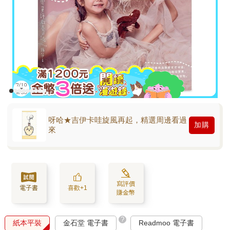
呀哈★吉伊卡哇旋風再起，精選周邊看過
加購
來
寫評價
電子書
喜歡+1
賺金幣
?
紙本平裝
金石堂 電子書
Readmoo 電子書