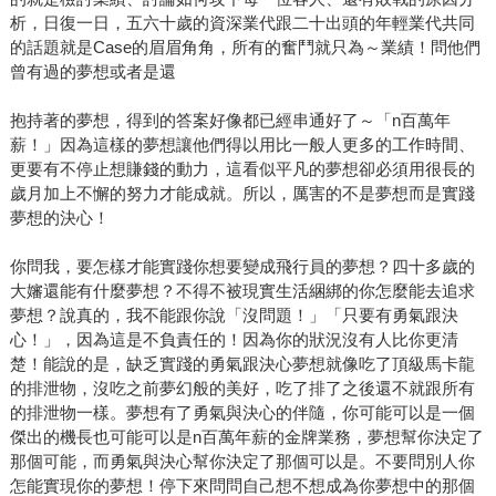
析，日復一日，五六十歲的資深業代跟二十出頭的年輕業代共同
的話題就是Case的眉眉角角，所有的奮鬥就只為～業績！問他們
曾有過的夢想或者是還
抱持著的夢想，得到的答案好像都已經串通好了～「n百萬年
薪！」因為這樣的夢想讓他們得以用比一般人更多的工作時間、
更要有不停止想賺錢的動力，這看似平凡的夢想卻必須用很長的
歲月加上不懈的努力才能成就。所以，厲害的不是夢想而是實踐
夢想的決心！
你問我，要怎樣才能實踐你想要變成飛行員的夢想？四十多歲的
大嬸還能有什麼夢想？不得不被現實生活綑綁的你怎麼能去追求
夢想？說真的，我不能跟你說「沒問題！」「只要有勇氣跟決
心！」，因為這是不負責任的！因為你的狀況沒有人比你更清
楚！能說的是，缺乏實踐的勇氣跟決心夢想就像吃了頂級馬卡龍
的排泄物，沒吃之前夢幻般的美好，吃了排了之後還不就跟所有
的排泄物一樣。夢想有了勇氣與決心的伴隨，你可能可以是一個
傑出的機長也可能可以是n百萬年薪的金牌業務，夢想幫你決定了
那個可能，而勇氣與決心幫你決定了那個可以是。不要問別人你
怎能實現你的夢想！停下來問問自己想不想成為你夢想中的那個