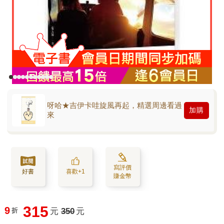
呀哈★吉伊卡哇旋風再起，精選周邊看過
加購
來
寫評價
好書
喜歡+1
賺金幣
315
9
折
元
350
元