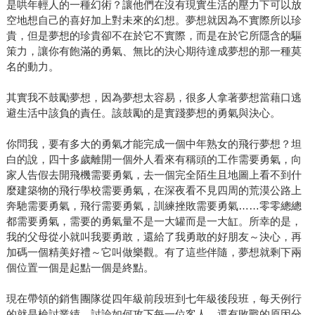
是哄年輕人的一種幻術？讓他們在沒有現實生活的壓力下可以放
空地想自己的喜好加上對未來的幻想。夢想就因為不實際所以珍
貴，但是夢想的珍貴卻不在於它不實際，而是在於它所隱含的驅
策力，讓你有飽滿的勇氣、無比的決心期待達成夢想的那一種莫
名的動力。
其實我不鼓勵夢想，因為夢想太容易，很多人拿著夢想當藉口逃
避生活中該負的責任。該鼓勵的是實踐夢想的勇氣與決心。
你問我，要有多大的勇氣才能完成一個中年熟女的飛行夢想？坦
白的說，四十多歲離開一個外人看來有稱頭的工作需要勇氣，向
家人告假去開飛機需要勇氣，去一個完全陌生且地圖上看不到什
麼建築物的飛行學校需要勇氣，在深夜看不見四周的荒漠公路上
奔馳需要勇氣，飛行需要勇氣，訓練挫敗需要勇氣……零零總總
都需要勇氣，需要的勇氣量不是一大罐而是一大缸。所幸的是，
我的父母從小就叫我要勇敢，還給了我勇敢的好朋友～決心，再
加碼一個精美好禮～它叫做樂觀。有了這些伴隨，夢想就剩下兩
個位置一個是起點一個是終點。
現在帶領的銷售團隊從四年級前段班到七年級後段班，每天例行
的就是檢討業績、討論如何攻下每一位客人、還有敗戰的原因分