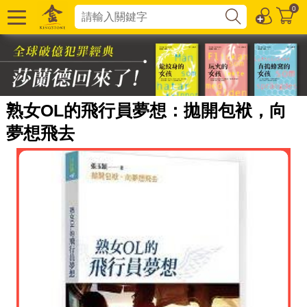
0
熟女OL的飛行員夢想：拋開包袱，向
夢想飛去