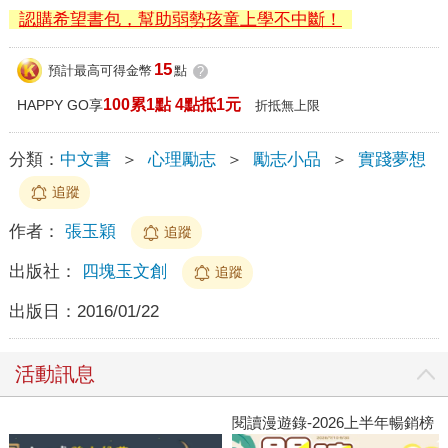
認購希望書包，幫助弱勢孩童上學不中斷！
15
預計最高可得金幣
點
?
100累1點 4點抵1元
HAPPY GO享
折抵無上限
分類：
中文書
＞
心理勵志
＞
勵志小品
＞
實踐夢想
追蹤
作者：
張玉穎
追蹤
出版社：
四塊玉文創
追蹤
出版日：
2016/01/22
活動訊息
閱讀漫遊錄-2026上半年暢銷榜
高
者