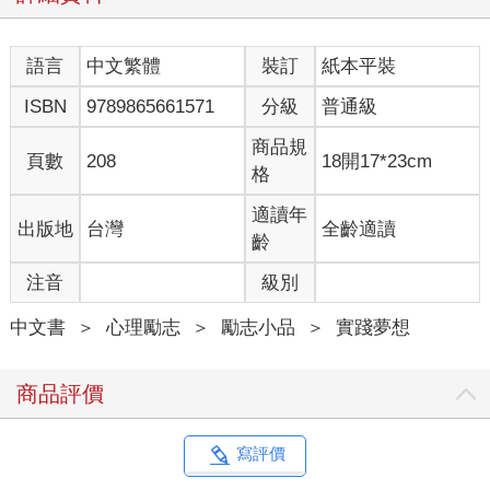
就讀。在「航空教育」這門課中要求每位學員都必須選擇一項航
空器（熱氣球、飛機或滑翔機）體驗「飛行」，而我選擇了沒有
語言
中文繁體
裝訂
紙本平裝
噪音、沒有動力的滑翔機。當時，只想淺嘗一下飛行的樂趣，哪
知當滑翔機被飛機拉起，鬆開了與飛機連接拖繩的瞬間，我心裡
ISBN
9789865661571
分級
普通級
一抽，膽怯加恐懼瞬間綻放，但環顧窗外的景象，突然，往日熟
悉的景象變得截然不同、變得渺小，感覺移動變得緩慢（不像開
商品規
頁數
208
18開17*23cm
著車子風景是在窗邊迅速地變化）感覺天地是寧靜的，感覺雲很
格
近，感覺鬆鬆的沒有壓力。教練教導著滑翔機的爬升與加速，讓
我嘗試著在天際滑行，映入眼簾的是一大片綠油油的農田，教練
適讀年
出版地
台灣
全齡適讀
說這是黃豆田，雖然美國人不太食用黃豆，這卻是密蘇里農產品
齡
出口的重要項目。當下，所有感覺推翻了自己三十多年的經驗，
注音
級別
飛行雖然讓我感到緊張（因為攻讀航空安全所以看了一大堆飛機
失事調查的實例），但卻留下無法形容的美好。確確實實地感受
中文書
＞
心理勵志
＞
勵志小品
＞
實踐夢想
～飛在天空上（或說飄在天空中）！當時眼前的一大片黃豆田景
象就成了日後常閃過腦海的印記。清楚地讓我知道，我想要在天
空中翱翔！我想要學習飛行！
商品評價
Chapter9 造訪拉斯維加斯
印象中的賭城喧囂塵上、霓虹耀眼，但映入眼底的拉斯維加斯卻
寫評價
有著櫛比鱗次的房宅，綠意點綴在房舍與道路之間，與外圍的沙