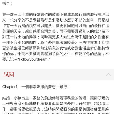
樣？！
在一群三四十歲的好姊妹們的鼓勵下將成為飛行員的歷程整理出
來，想分享的不是學習飛行是多麼炫多麼了不起的創舉，而是期
待有一天台灣的領空可以開放，讓更多同胞可以自由的飛行在這
美麗的天空，親自感受台灣之美，而不需要透過別人的鏡頭留下
對這一片土地的悸動；同時讓更多人知道台灣不起眼的女性也有
一種不容小歔的韌性，為了夢想低著頭咬著牙～勇往前進！期待
更多被生活已經擠壓到無法喘息的女性或者對生活生命仍抱持憧
憬的你，千萬不要被現實壓扁了你的人生、榨乾了你的熱情，不
要忘記～“Followyourdream!”
試閱
Chapter1 一個非常飄渺的夢想～飛行！
結婚、小孩出生，家務的負擔伴隨著職務量的倍增，讓兩頭燒的
工作與家庭不斷地磨耗著我看似清楚的夢想，雖然在行銷領域工
作，卻常感覺欲振乏力，這時候閃過眼前的常是美國密蘇里州綠