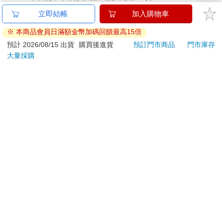
已拆封之個人衛生用品。（如：內衣褲、刮鬍刀、除毛
立即結帳
加入購物車
刀…等）
※ 本商品會員日滿額金幣加碼回饋最高15倍
若非上列種類商品，均享有到貨7天的猶豫期（含例假
日）。
預計 2026/08/15 出貨
購買後進貨
預訂門市商品
門市庫存
大量採購
辦理退換貨時，商品（組合商品恕無法接受單獨退貨）必須
是您收到商品時的原始狀態（包含商品本體、配件、贈品、
保證書、所有附隨資料文件及原廠內外包裝…等），請勿直
接使用原廠包裝寄送，或於原廠包裝上黏貼紙張或書寫文
字。
退回商品若無法回復原狀，將請您負擔回復原狀所需費用，
嚴重時將影響您的退貨權益。