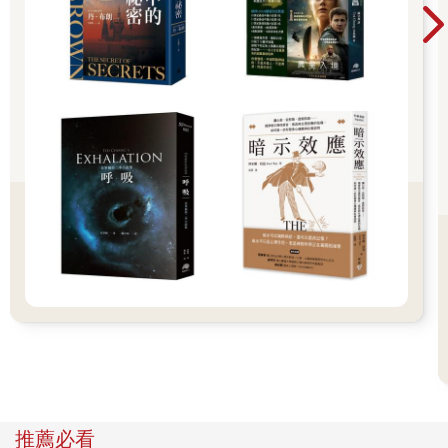
狀況下，我被一架雙引擎飛機載回BullheadCity，航程跟每天上下
課的航道一模一樣，只是以前的每一趟都是興奮，而這一趟卻有
說不出的惆悵，天空一樣藍、豔陽一樣橙黃，但我心中卻充滿了
難過，甚至說難堪，我只能用企圖為這每天上下課的航道留下多
一些紀念來掩蓋說不出口的挫折。來不及與Needles及Laughlin說
再見，我便被結束了科羅拉多河畔的飛行，匆匆地回到飯店打包
所有的行李，取消訂房等一堆瑣事。在科羅拉多河畔留下了幾張
紀念後，就驅車前往一個禮拜前才造訪的北拉斯維加斯機場。
從Laughing開往拉斯維加斯的途中，心情比路旁的仙人掌還要乾
燥，除了莫名的喪志之外，唯一的擔心就是我到底能不能完成這
個夢想成為真正的飛行員。帶著這樣的喪志還有迷路，來到了
FlyrightAviationSchool遇到了把飛行當喝水一樣的教練Luis。與
Luis簡單的談過之後，他給了我一張紙，然後告訴我照這張紙的
流程回到飯店後，把床當成機場，把自己當成飛機，練習繞場起
降的基本動作，要我明天清晨與他直接在機場碰面，來看看我的
飛行技巧到底問題出在哪裡。就這樣，在措手不及加上束手無策
的情況下，再次來到拉斯維加斯，乾枯的心情，腦子也像成了廢
墟，人突然空空的，只是知道我必須勇敢，為了成為真正的飛行
員，我「必須勇敢」，而「這只不過是另一階段的學習」，我用
推薦必看
這樣的對話不斷地告訴我自己，讓頭腦不要停留在挫折與難過。