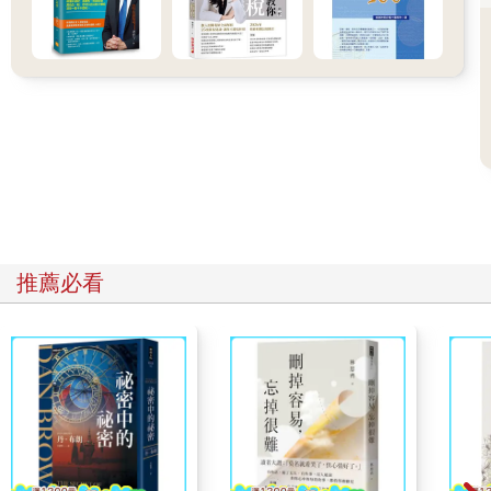
歲到七十四歲的人群都會出現這種擔憂。這是一種跨世代的恐
懼！雖然生活中的某些事情確實有具體的時間表，但「太晚」的
恐懼似乎不一定與之相關。
即便如此，當你開始相信自己錯過了一個重要機會時，感覺
並不好。
時間焦慮不僅僅是對錯失恐懼症的擔憂，也不同於注意力不足過
動症
我所描述的經歷有時被稱為「錯失恐懼症（FOMO, the fear
of missing out ）」，但時間焦慮則有所不同。FOMO專注於當下
（「有事情正在發生而我不在場」），而時間焦慮則涉及三個層
面：過去、現在和未來。你對過去感到後悔，對現在不確定或猶
推薦必看
豫，對未來感到擔憂。
過去：我希望當時能有不同的做法。
現在：我不知道現在該怎麼辦。
未來：我擔心未來的日子和歲月裡會發生什麼事。
時間焦慮可能與注意力不足過動症，或自閉症類群障礙等神
經多樣性狀況重疊，但它也可以獨立存在。即使是神經典型的人
（具有正常大腦發育的人），也會為時間不夠而感到恐懼，以及
對如何利用時間感到焦慮。或者，你可能患有注意力不足過動
症、自閉症或其他狀況，而時間焦慮放大了你其他的行為。