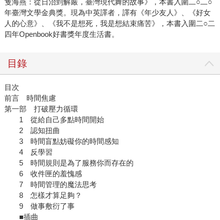
隻海燕：從日治到解嚴，臺灣現代舞的故事》，本書入圍二○二○
年臺灣文學金典獎。現為中英譯者，譯有《年少友人》、《好女
人的心意》、《我不是想死，我是想結束痛苦》，本書入圍二○二
四年Openbook好書獎年度生活書。
目錄
目次
前言 時間焦慮
第一部 打破壓力循環
1 從給自己多點時間開始
2 認知扭曲
3 時間盲點妨礙你的時間感知
4 反學習
5 時間規則是為了服務你而存在的
6 收件匣的羞愧感
7 時間管理的魔法思考
8 怎樣才算足夠？
9 做事敷衍了事
■插曲