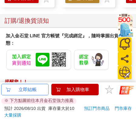
不可能實現的承諾。它聲稱能為混亂的世界提供秩序，卻無法為
我們提供解決根本問題的工具。在此過程中，它產生了其他的問
題，使得我們不斷在為無法征服這個困境而感到羞愧，與重整旗
訂購/退換貨須知
鼓再試一次之間來回掙扎。
你有能力讓自己感覺更好
加入金石堂 LINE 官方帳號『完成綁定』，隨時掌握出貨動
那麼應該怎麼做呢？事實證明，我們並不是完全無能為力。
態：
據我所知，你要先以不同的方法來解決這個問題。你要明白為什
麼到目前為止你嘗試的一切都失敗了。你要重寫一些根深蒂固的
模式。
老實說，一開始進行時，可能比聽起來的還要困難，但我保
證這是值得的。
為了尋找答案，我開始了一系列的調查問卷，超過一千名受
提醒您！！
訪者認真地完成了這些問卷。我分析了結果，得到一些看法和共
金石堂及銀行均不會請您操作ATM! 如接獲電話要求您前往
立即結帳
加入購物車
通性。我進行訪談，也查看了學術研究，從晨間筆記法到使用氯
ATM提款機，請不要聽從指示，以免受騙上當！
胺酮，嘗試了所有我能想到的方法。
※ 下方點圖前往本月金石堂強力推薦
我所發現的事，有時候讓人感到沮喪，特別是那些放大問題
退換貨須知：
預計 2026/08/10 出貨
庫存量大於10
預訂門市商品
門市庫存
的無用建議。我對「技巧與祕訣」的詮釋從支持變為懷疑，最終
大量採購
**提醒您，鑑賞期不等於試用期，退回商品須為全新狀態**
變得相當反感。我發現，這些建議多數弊大於利，並助長了一種
依據「消費者保護法」第19條及行政院消費者保護處公告之
錯誤的信念，也就是只要你特別努力工作並且每天早起，就可以
「通訊交易解除權合理例外情事適用準則」，以下商品購買
克服難以戰勝的挑戰。