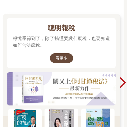
無論如何，他們的焦慮感是相似的：時間正在從我身邊流
逝。我感覺自己無法掌控目前的情況。有件事我應該做，但不知
道是什麼。
經歷時間焦慮的人往往會陷入猶豫不決的困境。他們常常表
達對「接下來我應該做什麼」一事的挫折感，幾乎任何事情都這
聰明報稅
樣。這個問題可以針對一個專案、一段關係，或是生活中的任何
報悅季節到了，除了搞懂要繳什麼稅，也要知道
事情。
無論是面對重大人生變化，還是僅僅決定接下來要處理哪個
如何合法節稅。
任務時，因分析而產生的癱瘓感往往會占據你的心智，最終使自
己陷入惡性循環並消耗能量。最後，你對於自己無法做出簡單的
看更多
選擇而感到更加沮喪。
在這些最初的評論中，還有一件經常出現的事情：一種來不
及的感覺。無論是拖延已久的職業變動、早幾年前就該結束的關
係，還是被擱置的夢想，那種錯失良機的內化信念，可能格外令
人痛苦。
一位三十多歲的女士如此表示：
隨著年齡增長，我越來越強烈地感受到時間的流逝，以及錯
過做某些事情的機會。如果考慮到我人生前十八年幾乎無法選擇
如何支配時間，那我在生命的下半場應該有更多時間做自己想做
的事。但不知為何，感覺並不是那樣。
後來，當我進行更多研究時，注意到一件有趣的事：從十四