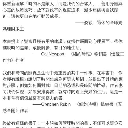
你重新理解「時間不是敵人，而是我們的合夥人」，善用身體與
心靈的放鬆技巧，放下對效率的過度追求，減少焦慮與自我壓
迫，讓你更自在地行動與成長。
——姿穎 退休的全職媽
媽理財版主
本書提出了豐富且極有用的建議，從操作層面到心理層面，帶你
擺脫時間焦慮、放慢腳步、有目的地生活。
——Cal Newport 《紐約時報》暢銷書《慢速工
作力》作者
我們和時間的關係是生命中最重要的其中一件事。在本書中，作
者極有說服力說明了時間焦慮為何讓人煩惱，並提出了具體的應
對步驟，例如如何面對截止日期的恐懼和長時間的忙碌。作者也
向我們保證，如果安排得當，就有時間過上美好的生活。這是一
本非常有價值且富有洞察力的書。
——Gretchen Rubin 《紐約時報》暢銷書《五
感全開》作者
終於有這樣的書了！一本談如何管理時間的書，不僅可以讓你安