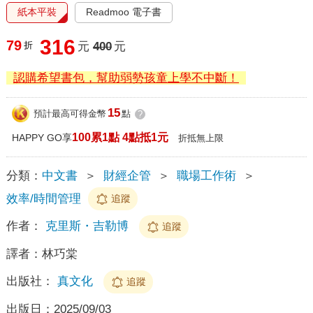
紙本平裝
Readmoo 電子書
316
79
折
元
400
元
認購希望書包，幫助弱勢孩童上學不中斷！
15
預計最高可得金幣
點
?
100累1點 4點抵1元
HAPPY GO享
折抵無上限
分類：
中文書
＞
財經企管
＞
職場工作術
＞
效率/時間管理
追蹤
作者：
克里斯・吉勒博
追蹤
譯者：
林巧棠
出版社：
真文化
追蹤
出版日：
2025/09/03