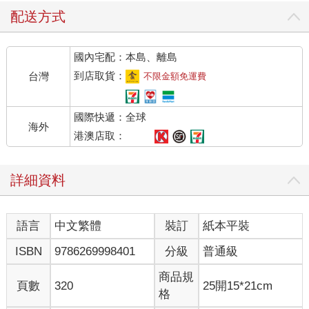
於自己多年的掙扎。很快地，我發現許多人都以自己的方式應對
配送方式
時間焦慮，而他們為解決這問題所做的大部分努力，反而讓情況
更糟。
國內宅配：本島、離島
當時我撰寫一篇部落格文章，分享我的經驗時，評論和電子
郵件如潮水般湧入：
到店取貨：
台灣
不限金額免運費
‧「我的朋友和我一直都在談論這個。」
‧「我以為只有我一個人會這樣。」
國際快遞：全球
‧「我一直都有這種感覺，但我從來不知道有一個名稱可以形
海外
容它。」
港澳店取：
‧「這影響到我每天的生活。」
‧「自從疫情以來，這些感受愈發強烈。」
詳細資料
‧「我真誠地相信這是我人生中決定性的問題。」
顯然，這是一個嚴重且尚未深入研究的問題。當我開始更加
注意這個問題時，發現大多數人會用以下這兩種方式中的一種來
語言
中文繁體
裝訂
紙本平裝
描述它。他們感到不安的由來，要不是與他們的人生宏觀觀點有
關，就是與管理日常生活中的挑戰有關。對於一些幸運的人，包
ISBN
9786269998401
分級
普通級
括我在內，這兩者兼而有之。
•存在主義：
商品規
頁數
320
25開15*21cm
我生命中的時間所剩無幾。
格
•日常生活：