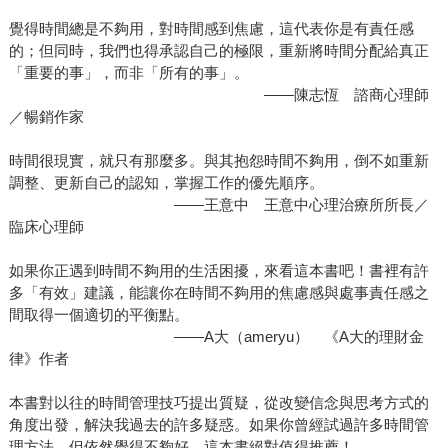
覺得時間總是不夠用，對時間感到焦慮，這代表你是有責任感
的；但同時，我們也得承認自己的極限，重新將時間分配給真正
「重要的事」，而非「所有的事」。
——陳志恆 諮商心理師
／暢銷作家
時間很現實，就只有那麼多。與其抱怨時間不夠用，倒不如重新
調整、更新自己的認知，掌握工作的優先順序。
——王意中 王意中心理治療所所長／
臨床心理師
如果你正遇到時間不夠用的生活困擾，來看這本書吧！書裡有許
多「有效」建議，能讓你在時間不夠用的焦慮感與處事責任感之
間取得一個適切的平衡點。
——A大（ameryu） 《A大的理財金
律》作者
本書對以往的時間管理技巧提出質疑，從改變信念與思考方式的
角度出發，解決我過去的許多疑惑。如果你曾經試過許多時間管
理方法，但依然覺得不夠好，這本書絕對值得推薦！