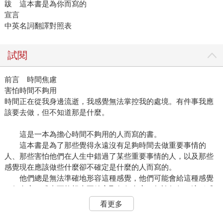
跋 這本書是為你而寫的
宣言
中英名詞翻譯對照表
試閱
前言 時間焦慮
害怕時間不夠用
時間正在從我身邊流逝，我感覺無法掌控我的處境。有件事我應
該要去做，但不知道那是什麼。
這是一本為擔心時間不夠用的人而寫的書。
這本書是為了那些覺得永遠沒有足夠時間去做重要事情的
人、那些害怕他們在人生中錯過了某些重要事情的人，以及那些
感覺現在應該做些什麼卻不確定是什麼的人而寫的。
他們總是無法準確地形容這種感覺，他們可能會給這種感覺
一個名字，或者可能根本不給它取任何名字。無論如何，這種感
覺永遠不會真正消失。
看更多
我將這種經驗稱為「時間焦慮」。我不是因為學術上的興趣
而研究這件事的，正如之後要和你分享的，我對這件事的興趣源