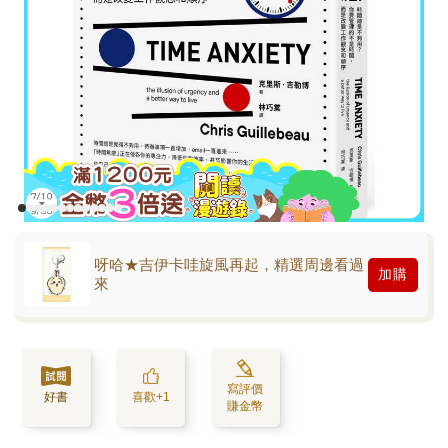
呀哈★吉伊卡哇旋風再起，精選周邊看過
加購
來
寫評價
好書
喜歡+1
賺金幣