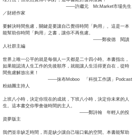
——許繼元 Mr.Market市場先生
／財經作家
要解決時間焦慮，關鍵是要讓自己覺得時間「夠用」。這是一本
能幫助你時間「夠用」之書，讓你不再焦慮。
——鄭俊德 閱讀
人社群主編
世界上唯一公平的就是每個人一天都是二十四小時。本書指出，
如果能認清人生工作的先後順序，就能讓人生活得更自在，從時
間焦慮解放出來！
——抹布Moboo 「科技工作講」Podcast
粉絲團主持人
上班八小時，決定你現在的成就，下班八小時，決定你未來的人
生。這本書交你學會做時間的主人。
——鄭詩翰 年輕人的投
資夢版主
我們並非缺乏時間，而是缺少讓自己喘口氣的空間。本書能幫助