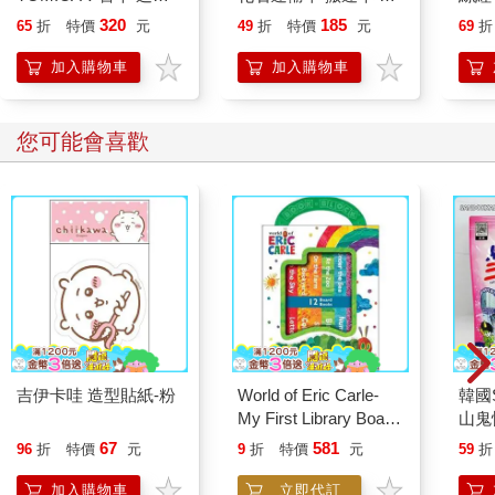
件，或完成了多少任務，其實都不重要。神奇的是，更多的郵件
車 玩具車 多美小汽車
車 玩具車 多美小汽車
動員
320
185
出現了！我完成了一組任務後，總有另一組任務在等著接替。
65
折
特價
元
49
折
特價
元
69
折
多美
西方文化中，要說效率至上的信念有多麼根深蒂固都不為
加入購物車
加入購物車
過。數百本書籍、工作坊、研討會和TED演講，都在強化相同的
錯誤信念。這些人都聲稱可以提供一套絕對有效的方法，然而，
真正對生產力感興趣的人，通常是在各種方法間遊走的。
您可能會喜歡
我以前跟隨一位生產力專家，他總是改變自己推薦的系統。
每隔幾個月，他就會非常興奮地舉辦一場新的研討會，介紹最新
的方法。
在某種意義上，我知道他改變系統是因為有新東西可以銷
售，但看起來並不完全如此。他對任何新方法都抱有真正的熱
情，直到有更新的方法出現為止。
最終，在兩年多推薦各種數位技術之後，他發出了一則訊
息，宣布他最新的發現。這個方法完全是類比的，在影片中他指
著一本紙本日記說：「我了解到，管理生活的最佳方式與科技無
關，一切都在簡單的日誌。」
「哇」，我心想：「我們已經回到了原點。」經歷過各種應
吉伊卡哇 造型貼紙-粉
World of Eric Carle-
韓國S
用程式和技術解決方案之後，現在又回到了人們幾百年來記錄事
My First Library Board
山鬼
物的方式。之後，我再也沒有收到他的消息。毫無疑問，他正在
Book Block Set
450
67
581
96
折
特價
元
9
折
特價
元
59
折
別處努力工作。
生產力建議的世界，尤其是時間管理，許下了一個迷人的、
加入購物車
立即代訂