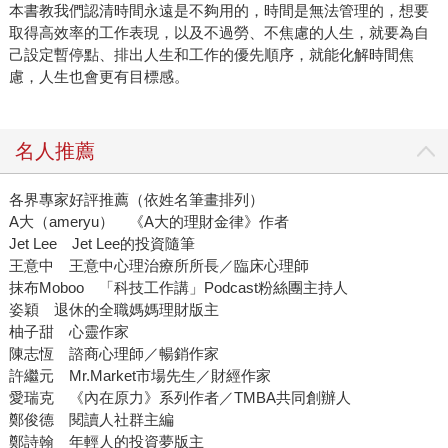
本書教我們認清時間永遠是不夠用的，時間是無法管理的，想要
取得高效率的工作表現，以及不過勞、不焦慮的人生，就要為自
己設定暫停點、排出人生和工作的優先順序，就能化解時間焦
慮，人生也會更有目標感。
名人推薦
各界專家好評推薦（依姓名筆畫排列）
A大（ameryu） 《A大的理財金律》作者
Jet Lee Jet Lee的投資隨筆
王意中 王意中心理治療所所長／臨床心理師
抹布Moboo 「科技工作講」Podcast粉絲團主持人
姿穎 退休的全職媽媽理財版主
柚子甜 心靈作家
陳志恆 諮商心理師／暢銷作家
許繼元 Mr.Market市場先生／財經作家
愛瑞克 《內在原力》系列作者／TMBA共同創辦人
鄭俊德 閱讀人社群主編
鄭詩翰 年輕人的投資夢版主