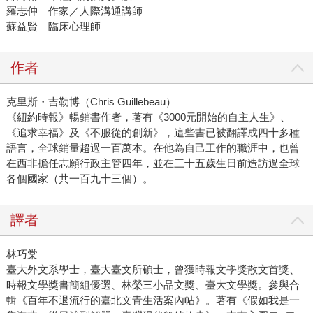
羅志仲 作家／人際溝通講師
蘇益賢 臨床心理師
作者
克里斯・吉勒博（Chris Guillebeau）
《紐約時報》暢銷書作者，著有《3000元開始的自主人生》、
《追求幸福》及《不服從的創新》，這些書已被翻譯成四十多種
語言，全球銷量超過一百萬本。在他為自己工作的職涯中，也曾
在西非擔任志願行政主管四年，並在三十五歲生日前造訪過全球
各個國家（共一百九十三個）。
譯者
林巧棠
臺大外文系學士，臺大臺文所碩士，曾獲時報文學獎散文首獎、
時報文學獎書簡組優選、林榮三小品文獎、臺大文學獎。參與合
輯《百年不退流行的臺北文青生活案內帖》。著有《假如我是一