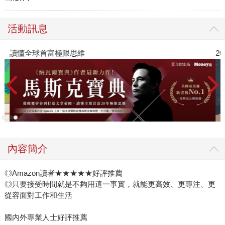
活動訊息
讀懂全球首富極限思維
2
內容簡介
◎Amazon讀者★★★★★好評推薦
◎只要接受時間就是不夠用這一事實，就能更高效、更專注、更
從容面對工作和生活
國內外專業人士好評推薦