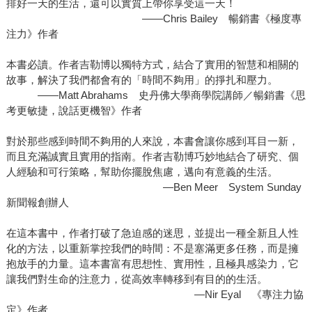
排好一天的生活，還可以實質上帶你享受這一天！
——Chris Bailey 暢銷書《極度專
注力》作者
本書必讀。作者吉勒博以獨特方式，結合了實用的智慧和相關的
故事，解決了我們都會有的「時間不夠用」的掙扎和壓力。
——Matt Abrahams 史丹佛大學商學院講師／暢銷書《思
考更敏捷，說話更機智》作者
對於那些感到時間不夠用的人來說，本書會讓你感到耳目一新，
而且充滿誠實且實用的指南。作者吉勒博巧妙地結合了研究、個
人經驗和可行策略，幫助你擺脫焦慮，邁向有意義的生活。
—Ben Meer System Sunday
新聞報創辦人
在這本書中，作者打破了急迫感的迷思，並提出一種全新且人性
化的方法，以重新掌控我們的時間：不是塞滿更多任務，而是擁
抱放手的力量。這本書富有思想性、實用性，且極具感染力，它
讓我們對生命的注意力，從高效率轉移到有目的的生活。
—Nir Eyal 《專注力協
定》作者