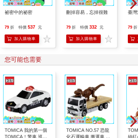
無論怎樣的具體診斷，時間焦慮的掙扎都深刻地影響了你計
畫和完成簡單任務的能力。這會導致你被困住好幾個小時或幾
祕密中的祕密
刪掉容易，忘掉很難
臺灣
天，低估或高估某件事情所需的時間，並且長期逃避不愉快的情
況—即使只需花幾分鐘專注於它們就能立即得到緩解。
537
332
79
折
特價
元
79
折
特價
元
79
折
我小時候被診斷出患有注意力不足過動症，成年後開始服用
藥物進行治療。治療有所幫助，了解更多關於該狀況的資訊對我
加入購物車
加入購物車
也有幫助。然而，我無法專注於工作並不是唯一的問題。我也生
活在焦慮中，不斷擔心自己是否在做正確的事情。時間焦慮產生
不斷重複的不滿感，這是一種暗流，告訴你有些事情不對勁。有
您可能也需要
時候它會退居背景，但總是會再度浮現。
生產力「祕訣」掩飾了問題
當我在閱讀研究時，我開始重新思考自己如何運用時間的方
法。我一直以來都是生產力方法的忠實粉絲，但已逐漸感到理想
破滅。我完成的工作或達成的目標越多，剩下的事情就越多。這
永遠沒有結束。僅僅是採用新的習慣或例行公事，或者註冊更多
的應用程式和服務，就會產生一種誤導性的進步感。
最糟糕的是，我隱約懷疑自己愈來愈擅長做錯事。我沉迷於
完成待辦事項所帶來的多巴胺刺激。就像其他藥物一樣，最初感
覺良好，但持續效果有限，有時甚至有害。
TOMICA 我的第一個
TOMICA NO.57 恐龍
TOM
某一天夜晚，我終於意識到，無論我回覆了多少封電子郵
TOMICA！警車 巡邏
化石運輸車 搬運車 卡
絲紅