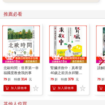
推薦必看
北歐時間：世界第一幸
腎臟求救中：真希望
請解
福國度教會我的事
40歲之前洪永祥醫師
就告訴我這些事
314
379
79
折
特價
元
79
折
特價
元
79
折
加入購物車
加入購物車
其他人也買