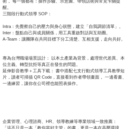
術， 每一個都有：操作步驟、示意圖、帶領話術與常見卡關提
醒。
三階段行動式領導 SOP：
Intra：先覺察自己的壓力與身心狀態，建立「自我調節清單」。
Inter：盤點自己與成員關係，用工具重啟對話與互助圈。
A-Team：讓團隊在共同目標下分工清楚、互相支援，走向共好。
專為台灣職場場景設計： 以本土產業為背景，處理世代差異、本
位主義、轉型抗拒等真正在發生的問題。
延伸影音教學＋工具下載： 書中搭配七支行動式領導工具教學短
片，讀者可掃描 QR Code，直接看到作者帶領畫面， 一邊看書、
一邊練習，讓你在公司裡也能照表操作。
企業管理、心理諮商、HR、領導教練等專業領域一致推薦：
「這不只是一本「教你當好主管」的書，更是一本在高壓環境