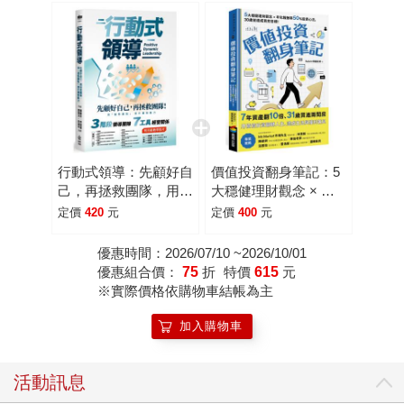
行動式領導：先顧好自
價值投資翻身筆記：5
己，再拯救團隊，用
大穩健理財觀念 × 年
「優勢觀點」提升團隊
化報酬率50％投資心
定價
420
元
定價
400
元
動力
法，30歲前達成買房
目標！
優惠時間：2026/07/10 ~2026/10/01
優惠組合價：
75
折
特價
615
元
※實際價格依購物車結帳為主
加入購物車
活動訊息