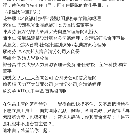
裡，教你如何先守住自己，再守住團隊的實作手冊。」
（按姓氏筆畫排列）
花梓馨 104資訊科技平台暨顧問服務事業體總經理
盛治仁 雲朗觀光集團總經理＆雲品國際董事長
陳淑芬 資深領導力教練／光與鹽管理顧問創辦人
陳重仁 澄毓綠建築設計顧問公司總經理，台灣綠領協會理事長
莫麗文 北美&台灣 社會計量訓練師 / 執業諮商心理師
廖穗芬 AIA友邦人壽台灣分公司人資長
蔡維奇 政治大學副校長
鄭晉昌 中央大學人力資源管理研究所 兼任教授，望隼科技 獨立
董事
魏懋文 天力亞太顧問公司(台灣分公司)首席顧問
簡秀娟 天力亞太顧問公司(台灣分公司)台灣總經理
蘇文華 ATD大中華區 首席引導師
在你當主管的這些時刻—— 覺得自己快撐不住、又不想把情緒往
下壓在員工身上； 面對團隊沉默、離職、各自為政，只覺得「再
怎麼努力帶，也帶不動」； 夜深人靜時，你其實會懷疑：「是不
是我根本不適合當主管？」
這本書，希望陪你一起：