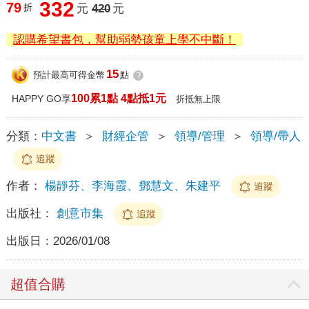
332
79
折
元
420
元
認購希望書包，幫助弱勢孩童上學不中斷！
15
預計最高可得金幣
點
?
100累1點 4點抵1元
HAPPY GO享
折抵無上限
分類：
中文書
＞
財經企管
＞
領導/管理
＞
領導/帶人
追蹤
作者：
楊靜芬、李海霞、鄧慧文、朱建平
追蹤
出版社：
創意市集
追蹤
出版日：
2026/01/08
超值合購