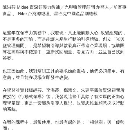
陳淑芬 Midee 資深領導力教練／光與鹽管理顧問 創辦人／前百事
食品 、 Nike 台灣總經理、星巴克中國產品副總裁
這些年在領導力實務中，我發現：真正能觸動人心, 改變組織的，
不是更多的理論，而是能讓人產生行動的引導體驗。創立「光與
鹽管理顧問」，是希望將引導與啟發真正帶進企業現場，協助團
隊在高壓與不確定中，重新找回能量、看見方向，並且自己找到
答案。
也正因如此，我對培訓工具的要求始終嚴格，他們必須簡單、有
意義，並且能在現場立即發生改變。
在學習並實踐楊靜芬、李海霞、鄧慧文、朱建平四位資深顧問所
教授的《行動式領導》後，我發現這些工具除了有深厚的正向心
理學基礎，更是一套能夠引導人反思、改變思維並願意採取行動
的系統。
在我的課程中，最常使用、也最有感的是：「相似圈」與「優勢
圈」。