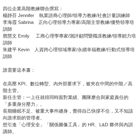
四位企業高階教練聯合撰寫：
楊靜芬 Jennifer 執業諮商心理師/領導力教練/社會計量訓練師
李海霞 Sabrina 正向心理領導力專家/高階主管教練/優勢領導培
訓師
鄧慧文 Emily 工商心理學專家/測評顧問暨職涯教練/領導韌力培
訓師
朱建平 Kevin 人資跨心理領域專家/永續幸福教練/行動式領導培
訓師
誰需要這本書：
在高壓 KPI、數位轉型、內外部要求下，被夾在中間的中階／高
階主管。
新任主管：一上任就得同時面對業績、團隊磨合與家庭責任的
「多重身分壓力」。
長期睡眠不足、被重大事件纏身，覺得自己快撐不住，又不知該
向誰求助的管理者。
想引進「心理安全」「關係圖像工具」的 HR、L&D 夥伴與內訓
講師。