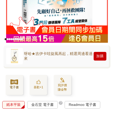
呀哈★吉伊卡哇旋風再起，精選周邊看過
加購
來
寫評價
電子書
喜歡+1
賺金幣
?
紙本平裝
金石堂 電子書
Readmoo 電子書