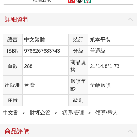
詳細資料
語言
中文繁體
裝訂
紙本平裝
ISBN
9786267683743
分級
普通級
商品規
頁數
288
21*14.8*1.73
格
適讀年
出版地
台灣
全齡適讀
齡
注音
級別
中文書
＞
財經企管
＞
領導/管理
＞
領導/帶人
商品評價