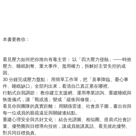
本書要教你：
看見壓力如何把你推向有毒主管： 以「四大壓力侵蝕」——時效
壓力、睡眠剝奪、重大事件、濫用權力，拆解好主管失控的成
因。
30 分鐘完成壓力盤點： 用簡單工作單，把「喜事降臨、憂心事
件、睡眠缺口」全部列出來，看清自己真正累在哪裡。
行動式自我調節： 教你建立支援網、運用專業諮詢、重建睡眠與
恢復儀式，讓「戰或逃」變成「緩衝與修復」。
看見你與團隊的真實距離： 用關係雷達、社會原子圖，畫出你與
每一位成員的親疏遠近與關鍵連結點。
重建心理安全與共好文化： 結合光譜圖、相似圈、搭肩式社會計
量、優勢圈與目標導向技術，讓成員敢講真話、看見彼此優勢、
對共同目標負責。