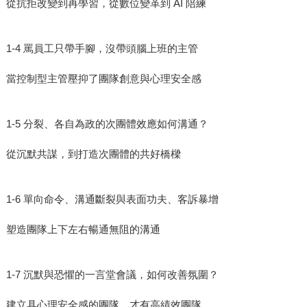
從抗拒改變到再學習，從數位變革到 AI 陪練
1-4 罵員工只帶手腳，沒帶頭腦上班的主管
當控制型主管壓抑了團隊創意與心理安全感
1-5 分裂、各自為政的次團體效應如何溝通？
從沉默共謀，到打造次團體的共好橋樑
1-6 單向命令、溝通斷裂與表面功夫、客訴暴增
塑造團隊上下左右暢通無阻的溝通
1-7 沉默與恐懼的一言堂會議，如何改善氛圍？
建立具心理安全感的團隊，才有高績效團隊