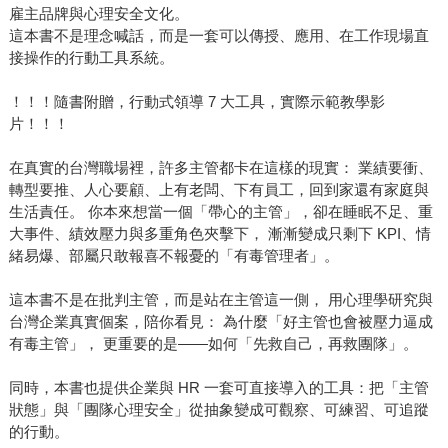
雇主品牌與心理安全文化。
這本書不是理念喊話，而是一套可以傳授、應用、在工作現場直
接操作的行動工具系統。
！！！隨書附贈，行動式領導 7 大工具，實際示範教學影
片！！！
在真實的台灣職場裡，許多主管都卡在這樣的現實： 業績要衝、
轉型要推、人心要顧、上有老闆、下有員工，回到家還有家庭與
生活責任。 你本來想當一個「帶心的主管」，卻在睡眠不足、重
大事件、績效壓力與多重角色夾擊下， 漸漸變成只剩下 KPI、情
緒易爆、部屬只敢報喜不報憂的「有毒管理者」。
這本書不是在批判主管，而是站在主管這一側， 用心理學研究與
台灣企業真實個案，陪你看見： 為什麼「好主管也會被壓力逼成
有毒主管」， 更重要的是——如何「先救自己，再救團隊」。
同時，本書也提供企業與 HR 一套可直接導入的工具：把「主管
狀態」與「團隊心理安全」從抽象變成可觀察、可練習、可追蹤
的行動。