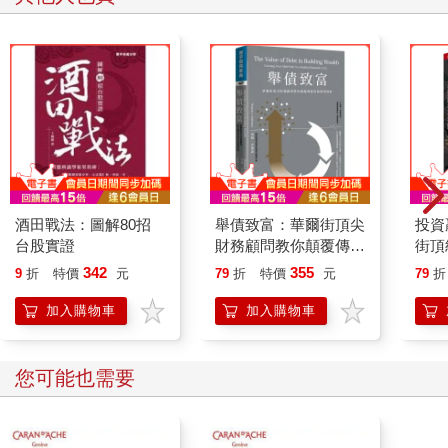
酒田戰法：圖解80招
舉債致富：華爾街頂尖
投資
台股實證
財務顧問教你顛覆傳統
街頂
的債務理財術
年實
342
355
9
折
特價
元
79
折
特價
元
79
折
99
誤思
加入購物車
加入購物車
為偏
您可能也需要