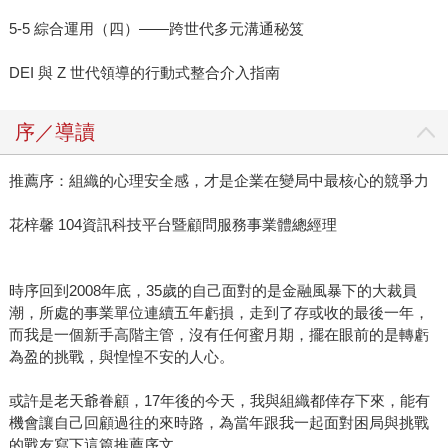
5-5 綜合運用（四）——跨世代多元溝通秘笈
DEI 與 Z 世代領導的行動式整合介入指南
序／導讀
推薦序：組織的心理安全感，才是企業在變局中最核心的競爭力
花梓馨 104資訊科技平台暨顧問服務事業體總經理
時序回到2008年底，35歲的自己面對的是金融風暴下的大裁員
潮，所處的事業單位連續五年虧損，走到了存或收的最後一年，
而我是一個新手高階主管，沒有任何蜜月期，擺在眼前的是轉虧
為盈的挑戰，與惶惶不安的人心。
或許是老天爺眷顧，17年後的今天，我與組織都倖存下來，能有
機會讓自己回顧過往的來時路，為當年跟我一起面對困局與挑戰
的戰友寫下這篇推薦序文。