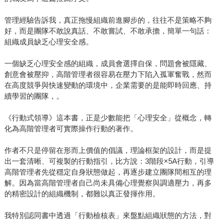
管理經驗告訴我，真正拖慢組織前進腳步的，往往不是策略不夠
好，而是團隊不敢說真話、不敢嘗試、不敢承擔，簡單一句話：
組織成員缺乏心理安全感。
一個缺乏心理安全感的組織，成員會選擇自保，問題會被隱藏、
創意會被壓抑，高階管理者很容易在壓力下陷入孤軍奮戰，然而
在高度競爭與快速變動的環境中，企業需要的是能即時回應、持
續學習的團隊，。
《行動式領導》這本書，正是少數能把「心理安全」從概念，轉
化為高階管理者可實際操作行動的著作。
作者不只是停留在形而上價值的倡議，理論框架的設計，而是提
出一套清晰、可複製的行動指引，比方說：3階段×5A行動，引導
高階管理者先從穩定自身狀態做起，再逐步建立團隊間相互的理
解。因為當高階管理者自己尚未具備心理覺察與調適壓力，再多
的精密設計的組織機制，都難以真正發揮作用。
我特別認同書中透過「行動檢核表」來盤點組織狀態的方法，對