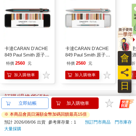
卡達CARAN D'ACHE
卡達CARAN D'ACHE
哩哩
849 Paul Smith 原子筆
849 Paul Smith 原子筆
(啤酒
會
ED.5 條紋黑
ED.5 條紋銀
2560
2560
特價
元
特價
元
88
折
員
加入購物車
加入購物車
日
訂購/退換貨須知
立即結帳
加入購物車
加入金石堂 LINE 官方帳號『完成綁定』，隨時掌握出貨動
※ 本商品會員日滿額金幣加碼回饋最高15倍
態：
預計 2026/08/06 出貨
參考庫存量：1
預訂門市商品
門市庫存
大量採購