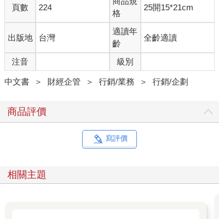
商品規
頁數
224
25開15*21cm
說到個人品牌，也許你積極地有心栽花，想自眾生中脫穎而出，
格
或者你消極地無心插柳，自然隨緣。你都必須從二十四種果醬那
攤移形換位到六種果醬這攤，方法正是在你這坨果醬上烙下辨識
適讀年
出版地
台灣
全齡適讀
度的烙印，攫取你在乎的那群人的青睞。沒有烙印，沒有辨識；
齡
缺乏辨識，印象模糊，只能淹沒在幾十上百種果醬堆裡。
注音
級別
身份單純的個人面對個人品牌，可做可不做，視動機、野心而
定。擁有複式身份的個人如企業主、高階經理人、業務代表、對
中文書
＞
財經企管
＞
行銷/業務
＞
行銷/企劃
外發言人等等，抱歉，會被迫擺在果醬攤上供人品頭論足。因為
你這個人的一言一行全部會移轉到「股東、老闆、業代」之類的
複式身份上，你不只對個人身份負責，還要對職銜身份或頭銜身
商品評價
份負責。如果你不刻意經營個人品牌，等於讓自己這坨果醬躺在
攤子上擺爛，然後壞了果醬瓶上企業、產品、雇主標籤的聲譽。
寫評價
沒錯，個人品牌、企業品牌、產品品牌、雇主品牌這四個品牌樣
態連動。以前複式身份的個人還可以關門做自己的春秋大夢，不
怎麼影響企業、產品、雇主形象。當下，由於網路打破個人隱私
相關主題
防火牆，強制連結個人言行到企業、產品、雇主身上，恭喜，你
們自動升級成為個人品牌候選人。
雇主品牌不再單指統治員工的抽象組織，它同時意指擁有複式身