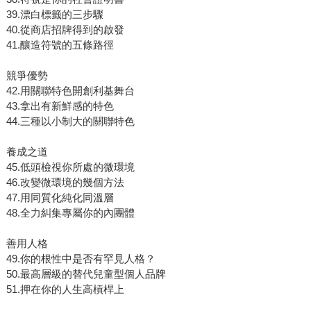
39.漂白標籤的三步驟
40.從商店招牌得到的啟發
41.釀造符號的五條路徑
競爭優勢
42.用關聯特色開創利基舞台
43.拿出有新鮮感的特色
44.三種以小制大的關聯特色
養成之道
45.低頭檢視你所處的微環境
46.改變微環境的幾個方法
47.用同質化純化同溫層
48.全力糾集專屬你的內團體
善用人格
49.你的根性中是否有罕見人格？
50.最高層級的替代兒童型個人品牌
51.押在你的人生高槓桿上