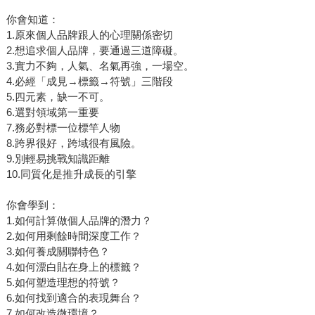
你會知道：
1.原來個人品牌跟人的心理關係密切
2.想追求個人品牌，要通過三道障礙。
3.實力不夠，人氣、名氣再強，一場空。
4.必經「成見→標籤→符號」三階段
5.四元素，缺一不可。
6.選對領域第一重要
7.務必對標一位標竿人物
8.跨界很好，跨域很有風險。
9.別輕易挑戰知識距離
10.同質化是推升成長的引擎
你會學到：
1.如何計算做個人品牌的潛力？
2.如何用剩餘時間深度工作？
3.如何養成關聯特色？
4.如何漂白貼在身上的標籤？
5.如何塑造理想的符號？
6.如何找到適合的表現舞台？
7.如何改造微環境？