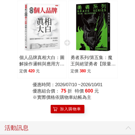
個人品牌真相大白：圖
勇者系列/第五集：魔
解操作邏輯與應用方
王與絕望勇者【限量書
式。一次做對，個人價
衣版】
定價
420
元
定價
380
元
值翻倍。
優惠時間：2026/07/10 ~2026/10/01
優惠組合價：
75
折
特價
600
元
※實際價格依購物車結帳為主
加入購物車
活動訊息