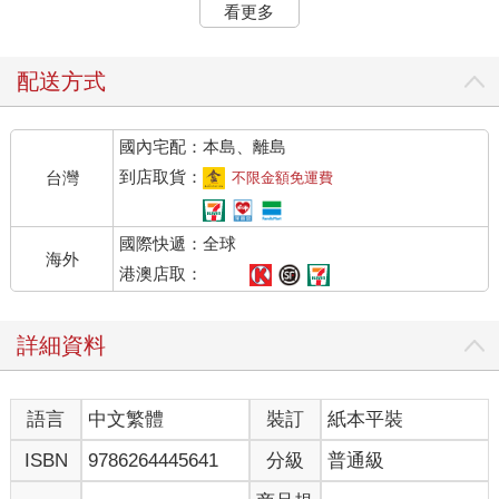
果醬。參與實驗的人只有百分之四十被A攤位寥寥可數果醬吸引去
看更多
試吃，而被B攤位琳瑯滿目果醬吸引試吃的人有百分之六十。人性
趨多棄少，十分合理。
配送方式
有趣的來了。試吃後實際購買B攤位果醬的人，竟然只有百分之
三。但試吃後購買A攤位果醬的人卻高達百分之三十。足足十倍，
國內宅配：本島、離島
碾壓啊！果醬選擇多卻反遭碾壓的原因出自：選擇困難導致決策
癱瘓（Decision Paralysis）。
到店取貨：
台灣
不限金額免運費
果醬選擇少的反而因容易選擇促成決策效率。把果醬換成品牌就
國際快遞：全球
懂了，我們的心腦迴路沒辦法容納一大堆品牌，只有少數品牌能
海外
進入我們的評選名單，因此同類品牌必須想方設法突出自己或壓
港澳店取：
制對手，擠進評選名單。品牌的道理在於方便我們從眾多選擇中
辨識出少數，藉由辨識產生深刻印象，將少數印象深刻的品牌存
詳細資料
放容量有限的心腦迴路中，規避選擇困難。
做品牌的道理？一句話說完：「獲得青睞，打進決賽」。舉個例
語言
中文繁體
裝訂
紙本平裝
子，粗放畜牧業的牧場會在自家牛隻屁股上烙專屬火印，好在大
草原上辨識出哪些是自家的牛。那烙印便具備最簡單粗暴的品牌
ISBN
9786264445641
分級
普通級
效果。