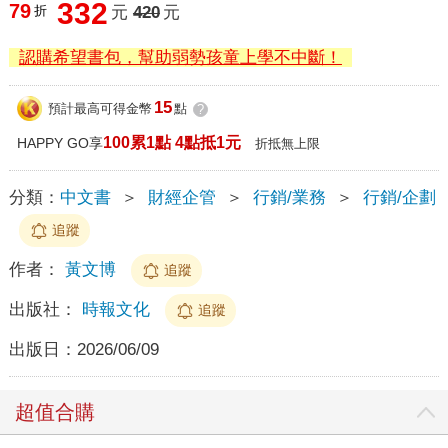
332
79
折
元
420
元
認購希望書包，幫助弱勢孩童上學不中斷！
15
預計最高可得金幣
點
?
100累1點 4點抵1元
HAPPY GO享
折抵無上限
分類：
中文書
＞
財經企管
＞
行銷/業務
＞
行銷/企劃
追蹤
作者：
黃文博
追蹤
出版社：
時報文化
追蹤
出版日：
2026/06/09
超值合購