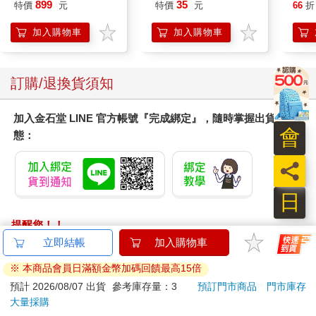
899
35
特價
元
特價
元
66
折
加入購物車
加入購物車
訂購/退換貨須知
加入金石堂 LINE 官方帳號『完成綁定』，隨時掌握出貨動
會
態：
員
日
提醒您！！
金石堂及銀行均不會請您操作ATM! 如接獲電話要求您前往
立即結帳
加入購物車
ATM提款機，請不要聽從指示，以免受騙上當！
※ 本商品會員日滿額金幣加碼回饋最高15倍
退換貨須知：
預計 2026/08/07 出貨
參考庫存量：3
預訂門市商品
門市庫存
大量採購
**提醒您，鑑賞期不等於試用期，退回商品須為全新狀態**