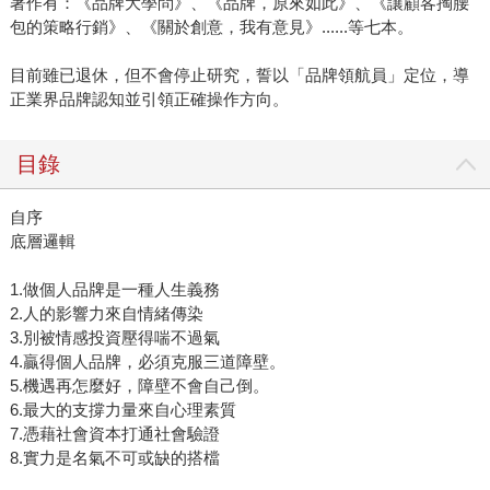
著作有：《品牌大學問》、《品牌，原來如此》、《讓顧客掏腰
包的策略行銷》、《關於創意，我有意見》......等七本。
目前雖已退休，但不會停止研究，誓以「品牌領航員」定位，導
正業界品牌認知並引領正確操作方向。
目錄
自序
底層邏輯
1.做個人品牌是一種人生義務
2.人的影響力來自情緒傳染
3.別被情感投資壓得喘不過氣
4.贏得個人品牌，必須克服三道障壁。
5.機遇再怎麼好，障壁不會自己倒。
6.最大的支撐力量來自心理素質
7.憑藉社會資本打通社會驗證
8.實力是名氣不可或缺的搭檔