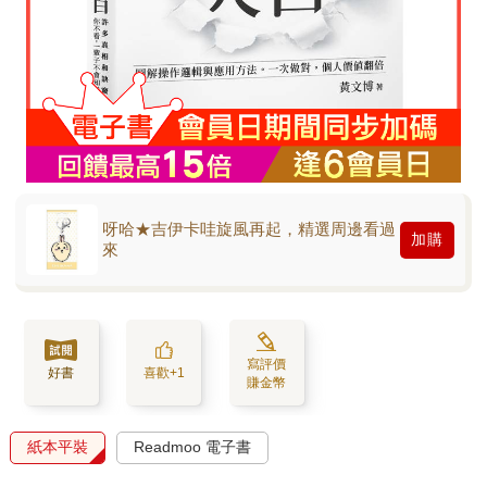
呀哈★吉伊卡哇旋風再起，精選周邊看過
加購
來
寫評價
好書
喜歡+1
賺金幣
紙本平裝
Readmoo 電子書