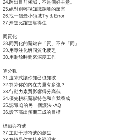
24.跨出目前領域，不是個好主意。
25.絕對別輕視知識距離的厲害
26.找一個最小領域Try & Error
27.漸進比躍進靠得住
同質化
28.同質化的關鍵在「質」不在「同」
29.用專注化解同質化疲乏
30.用剩餘時間來深度工作
算分數
31.速算式讓你知己也知彼
32.算算你的內在力量有多強？
33.行動力素質影響得分高低
34.優先耕耘關聯特色和自我養成
35.認識IQ的另一個護法~AQ
36.設下高出預期三成的目標
標籤與符號
37.主動干涉符號的創生
38.符號是你的社會證明書