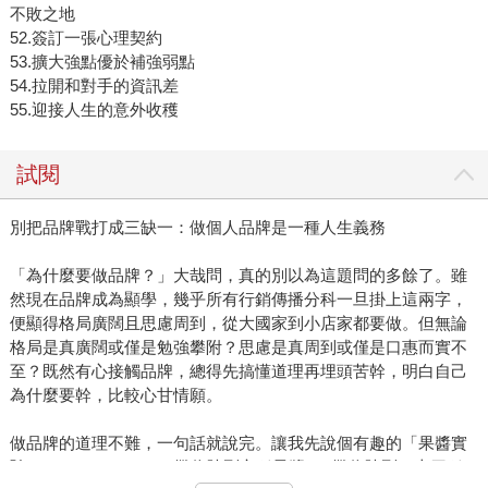
不敗之地
52.簽訂一張心理契約
53.擴大強點優於補強弱點
54.拉開和對手的資訊差
55.迎接人生的意外收穫
試閱
別把品牌戰打成三缺一：做個人品牌是一種人生義務
「為什麼要做品牌？」大哉問，真的別以為這題問的多餘了。雖
然現在品牌成為顯學，幾乎所有行銷傳播分科一旦掛上這兩字，
便顯得格局廣闊且思慮周到，從大國家到小店家都要做。但無論
格局是真廣闊或僅是勉強攀附？思慮是真周到或僅是口惠而實不
至？既然有心接觸品牌，總得先搞懂道理再埋頭苦幹，明白自己
為什麼要幹，比較心甘情願。
做品牌的道理不難，一句話就說完。讓我先說個有趣的「果醬實
驗The JamStudy」。A攤位陳列六種果醬，B攤位陳列二十四種