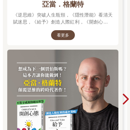
份的個人，也就是企業經營者。社會大眾心目中開立給企業品牌
亞當．格蘭特
的「印象帳戶」裡，會存進複式身份個人的言行印象，一併清
《逆思維》突破人生瓶頸，《隱性潛能》看清天
算。當然，產品更跑不掉，消費者對複式身份個人的好惡，肯定
牽制對產品的喜好。
賦迷思，《給予》創造人際紅利，《開創心態》
解除自我設限，亞當．格蘭特「最有價值的四堂
四種品牌樣態形成一個相互影響干涉的迴圈，所有經營事業的個
看更多
課」。
人，無論大至上市公司或小至微型企業，都無法只想著如何打造
企業和產品品牌形象，你必須從幕後走到台前，面對社會大眾對
你這個個人品牌的檢驗。
即使沒有經營事業、身份純粹的個人，只要讓自己曝露在網路社
群環境中，註定難逃被賦予成見、被貼上標籤，甚至質變成某種
符號的「被動品牌化」過程。這已經是網路時代的必然，我們只
能選擇面對，卻沒有不接受的可能。
既然一定被擺在攤位當果醬展示，何必擺爛？積極投入吧。如果
你是企業經營者，就讓大眾把你當成抹在麵包（企業品牌、產品
品牌、雇主品牌）上的美味果醬，滿意地咀嚼吞嚥下麵包，於公
於私，一舉兩得。
如果你跟我一樣是普通人，與其視而不見，不如趁勢而起，運用