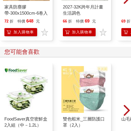
家具防塵膠
2027-32K跨年月計畫
呼呼
帶-300x1500cm-6卷入
生活調色
－4入
648
69
72
折
特價
元
66
折
特價
元
69
折
加入購物車
加入購物車
您可能會喜歡
FoodSaver真空密鮮盒
雙色蝦米_三層防護口
山毛
2入組（中－1.2L）
罩（2入）