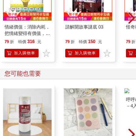
情緒價值：消除內耗，
請解開故事謎底 03
怪奇
把情緒變得有價值，跟
誰都能自在相處
316
150
79
折
特價
元
79
折
特價
元
79
折
加入購物車
加入購物車
您可能也需要