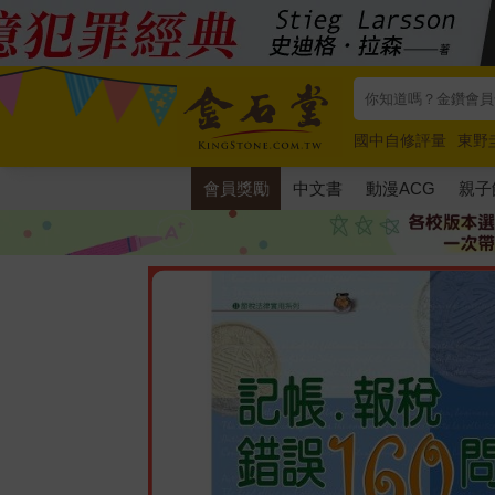
國中自修評量
東野
唯紅花綻放
奧德賽
會員獎勵
中文書
動漫ACG
親子