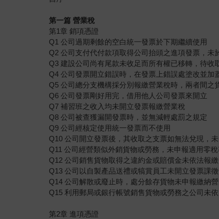
第一篇 營業稅
第1章 銷項憑證
Q1 公司過期剩餘的空白統一發票於下期繼續使用
Q2 公司支付代付款項取得公司抬頭之進項發票，未
Q3 建設公司尚有尾款未收足而所有權已移轉，待收
Q4 公司發票開立錯誤時，在發票上錯誤處塗改並加
Q5 公司總分支機構採分別報繳營業稅時，兩者間之
Q6 公司發票剛好用完，借用他人公司發票來開立
Q7 補習班之收入均未開立發票報繳營業稅
Q8 公司被查獲漏開發票時，並無減輕處罰之規定
Q9 公司經核定使用統一發票而不使用
Q10 公司開立發票後，其收取之支票如無法兌現，
Q11 公司經營類似外銷貨物或勞務，未申報適用零稅
Q12 公司銷售貨物取得之違約金或賠償金未依法報
Q13 公司以自製產品送禮或犒賞員工未開立發票課
Q14 公司解散或廢止時，處分餘存貨物未申報繳納
Q15 利用郵局或銀行帳號銷售貨物或勞務之公司未
第2章 進項憑證