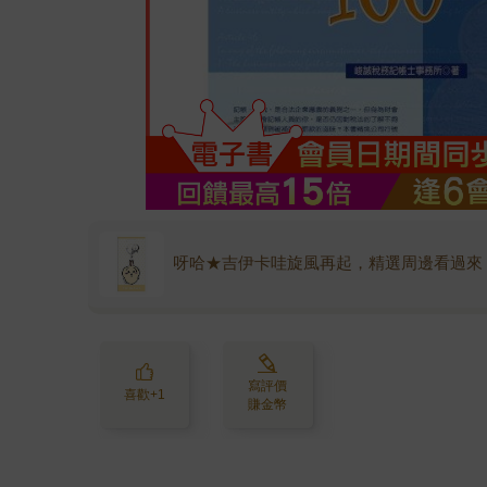
呀哈★吉伊卡哇旋風再起，精選周邊看過來
寫評價
喜歡+1
賺金幣