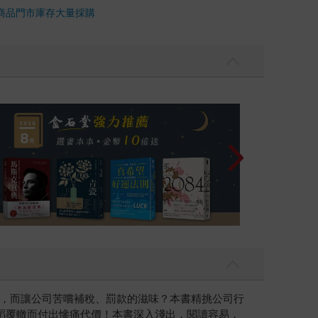
商品
門市庫存
大量採購
，而讓公司苦嚐補稅、罰款的滋味？本書精挑公司行
蹈覆轍而付出慘痛代價！本書深入淺出，閱讀容易，