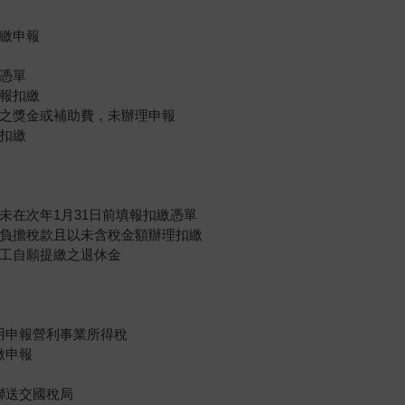
扣繳申報
繳憑單
申報扣繳
準之獎金或補助費，未辦理申報
理扣繳
未在次年1月31日前填報扣繳憑單
位負擔稅款且以未含稅金額辦理扣繳
勞工自願提繳之退休金
用申報營利事業所得稅
繳申報
聯送交國稅局