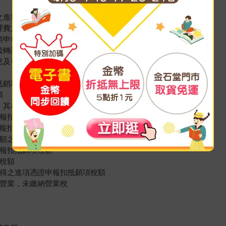
之進項稅額未申報扣抵銷項稅額
理費之進項稅額申報扣抵銷項稅額
額申報扣抵銷項稅額
後轉讓時亦未開立發票報繳營業稅
息及手續費之進項
抵銷項稅額
額
，其相關進項稅額未申報扣抵銷項稅額
申報扣抵銷項稅額
申報扣抵銷項稅額
稅額之時間並無限制
申報扣抵銷項稅額
項稅額
取得之進項憑證申報扣抵銷項稅額
法營業，未繳納營業稅