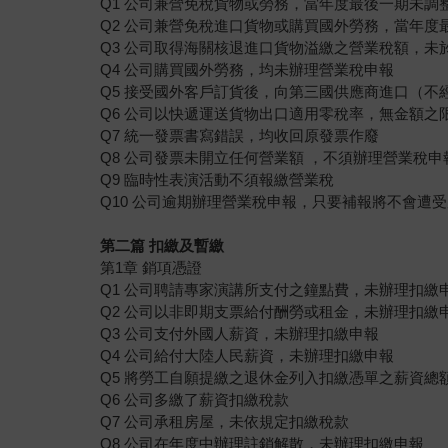
Q1 公司兼營免稅貨物或勞務，當年度最後一期未調
Q2 公司兼營免稅進口貨物或購買國外勞務，當年度
Q3 公司取得海關核退進口貨物溢繳之營業稅額，未
Q4 公司購買國外勞務，均未辦理營業稅申報
Q5 接受國外客戶訂貨後，向第三國供應商進口（
Q6 公司以快遞運送貨物出口適用零稅率，無金額之
Q7 統一發票書寫錯誤，均收回原發票作廢
Q8 公司發票未開立任何營業額 ，不須辦理營業稅申
Q9 臨時性表演活動不須報繳營業稅
Q10 公司逾期辦理營業稅申報，只要補報將不會遭
第二篇 扣繳及暫繳
第1章 銷項憑證
Q1 公司聘請專家演講所支付之鐘點費，未辦理扣繳
Q2 公司以非即期支票給付酬勞或租金，未辦理扣繳
Q3 公司支付外國人薪資，未辦理扣繳申報
Q4 公司給付大陸人民薪資，未辦理扣繳申報
Q5 將勞工自願提繳之退休金列入扣繳憑單之薪資總
Q6 公司多繳了薪資扣繳稅款
Q7 公司承租房屋，未依規定扣繳稅款
Q8 公司在年度中辦理註銷解散，未辦理扣繳申報