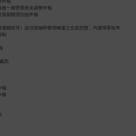
整申報
最後一期營業稅未調整申報
於當期辦理扣抵申報
不經通關程序）該項貨物即辦理轉運之交易型態，均適用零稅率
限制
報
受處罰
申報
申報
額