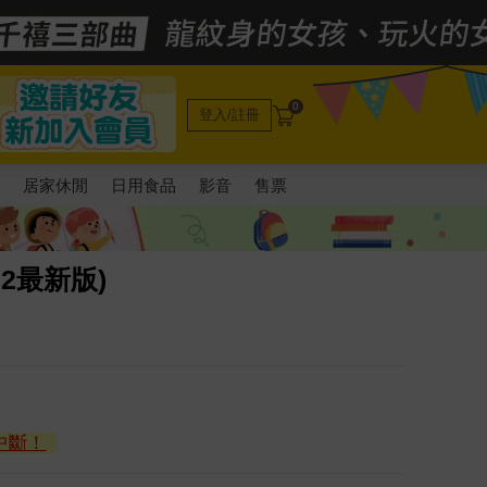
0
登入/註冊
電
居家休閒
日用食品
影音
售票
22最新版)
中斷！