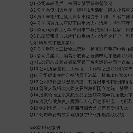
Q1 公司車輛過戶，未開立發票報繳營業稅
Q2 公司為促銷週年慶，舉辦抽獎活動，購入小客車
Q3 員工未經約定使用自有車輛從事工作，所發生修
Q4 公司購買九人座以下自用乘人小汽車，將進項稅
Q5 公司購買自用小客車因未申報扣抵銷項稅額，日
Q6 以融資租賃方式承租自用乘人小汽車之租金、利
稅額均拿來扣抵營業稅
Q7 公司酬勞員工貨物或勞務，將其進項稅額申報扣
Q8 公司蒐集員工消費所取得之發票申報扣抵銷項稅
Q9 以公司名義興建或購置員工福利設施等固定資產
Q10 公司所購置員工工作服、工作鞋之進項稅額未
Q11 公司經事先約定補貼員工油單，其進項稅額未
Q12 公司取得進項發票憑證，其提出申報扣抵銷項
Q13 營業人取得非實際交易對象所開立之統一發票
Q14 股東會贈送股東紀念品之進項稅額申報扣抵銷
Q15 獨資行號負責人購買個人使用之不動產，將所
Q16 免用發票之小規模商行因天然災害遭受損失無
Q17 公司取得餐飲業進項發票申報扣抵銷項稅額
第3章 申報繳納