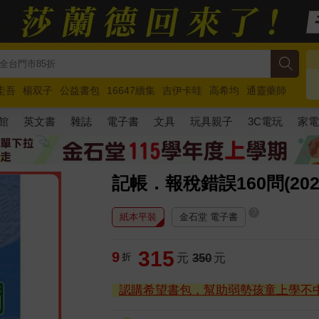
圭吾
楊双子
公益書包
16647續集
吉伊卡哇
高希均
通靈藥師
路邊攤新作
馬斯克
玩具總動員5
超慢跑
館
英文書
雜誌
電子書
文具
玩具親子
3C電玩
家
記帳．報稅錯誤160問(20
?
紙本平裝
金石堂 電子書
315
9
折
元
350
元
認購希望書包，幫助弱勢孩童上學不