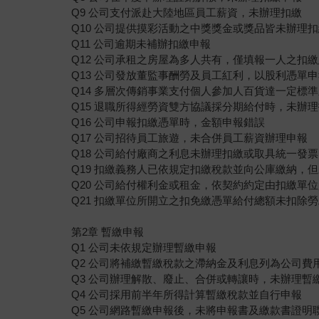
Q9 公司支付派赴大陸地區員工薪資，未辦理扣繳
Q10 公司提供摸彩活動之中獎獎金或獎品皆未辦理
Q11 公司逾期未補辦扣繳申報
Q12 公司承租之房屋為多人共有，僅填報一人之扣
Q13 公司發放董監事酬勞及員工紅利，以股利憑單
Q14 多層次傳銷事業支付個人參加人百貨達一定標
Q15 退職所得經勞資雙方協議採分期給付時，未辦
Q16 公司申報扣繳憑單時，金額申報錯誤
Q17 公司招待員工旅遊，未合併員工薪資辦理申報
Q18 公司給付廠商之利息未辦理扣繳或取具統一發票
Q19 扣繳義務人已依規定扣繳稅款並向公庫繳納，但
Q20 公司給付權利金或租金，依契約約定由扣繳單
Q21 扣繳單位所開立之扣免繳憑單給付總額未扣除
第2章 暫繳申報
Q1 公司未依規定辦理暫繳申報
Q2 公司將補繳暫繳稅款之滯納金及利息列為公司費
Q3 公司辦理解散、廢止、合併或轉讓時，未辦理暫
Q4 公司採用前半年所得計算暫繳稅款並自行申報
Q5 公司網路暫繳申報後，未將申報書及繳款書證明