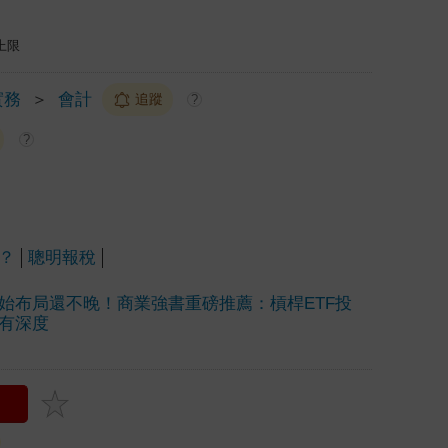
上限
實務
＞
會計
追蹤
?
?
？
聰明報稅
始布局還不晚！商業強書重磅推薦：槓桿ETF投
有深度