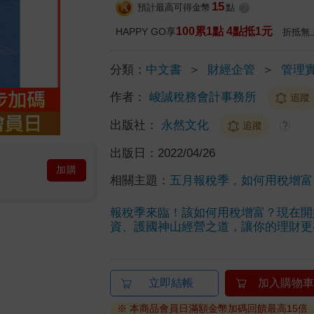
15
預計最高可得金幣
點
?
100累1點 4點抵1元
HAPPY GO享
折抵無
分類：
中文書
＞
財經企管
＞
管理
作者：
峻誠稅務會計事務所
追蹤
出版社：
永然文化
追蹤
?
出版日：
2022/04/26
加購
相關主題：
五月報稅季，如何用稅增富
報稅季來臨！該如何用稅增富？現在開
資、護國神山經營之道，讓你的理財更
立即結帳
加入購物車
※ 本商品會員日滿額金幣加碼回饋最高15倍