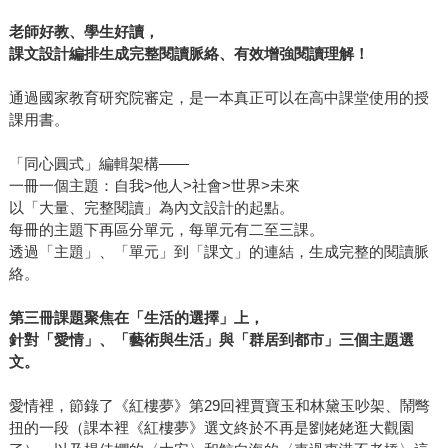
老師好教、學生好讀，
課文設計編排生成完整閱讀脈絡、有效增強閱讀理解！
通過國家教育研究院審定，是一本真正可以在高中課堂使用的授
課用書。
「同心圓式」編輯架構——
一冊一個主題：自我>他人>社會>世界>未來
以「大量、完整閱讀」為內文設計的起點。
每冊的主題下再區分單元，每單元有二至三課。
透過「主題」、「單元」到「課文」的連結，生成完整的閱讀脈
絡。
第三冊課題聚焦在「生活的選擇」上，
針對「愛情」、「藝術與生活」與「群居到都市」三個主題選
文。
愛情裡，節錄了《紅樓夢》第29回裡賈寶玉和林黛玉吵架、鬧彆
扭的一段（課本裡《紅樓夢》選文終於不再是劉姥姥逛大觀園