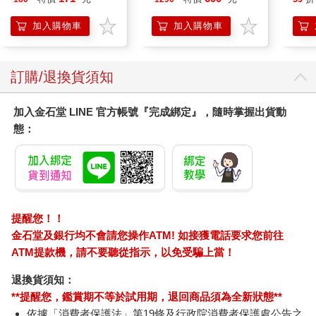
加熱護膝 智能震動護
巾 
膝熱敷 【單入組】
毛巾
加入購物車
加入購物車
訂購/退換貨須知
加入金石堂 LINE 官方帳號『完成綁定』，隨時掌握出貨動
態：
提醒您！！
金石堂及銀行均不會請您操作ATM! 如接獲電話要求您前往
ATM提款機，請不要聽從指示，以免受騙上當！
退換貨須知：
**提醒您，鑑賞期不等於試用期，退回商品須為全新狀態**
依據「消費者保護法」第19條及行政院消費者保護處公告之