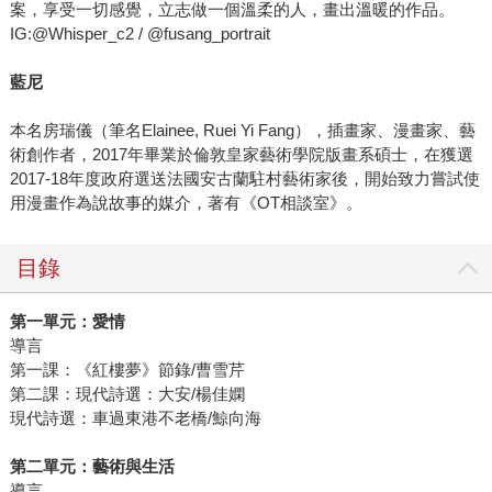
案，享受一切感覺，立志做一個溫柔的人，畫出溫暖的作品。
IG:@Whisper_c2 / @fusang_portrait
藍尼
本名房瑞儀（筆名Elainee, Ruei Yi Fang），插畫家、漫畫家、藝
術創作者，2017年畢業於倫敦皇家藝術學院版畫系碩士，在獲選
2017-18年度政府選送法國安古蘭駐村藝術家後，開始致力嘗試使
用漫畫作為說故事的媒介，著有《OT相談室》。
目錄
第一單元：愛情
導言
第一課：《紅樓夢》節錄/曹雪芹
第二課：現代詩選：大安/楊佳嫻
現代詩選：車過東港不老橋/鯨向海
第二單元：藝術與生活
導言