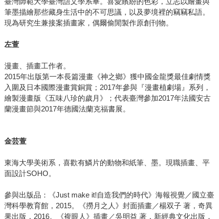
臺灣師範大學臺灣語文學系畢。喜愛繽紛的色彩，立志以繪畫與
筆墨描繪那些藏身生活中的不可思議，以及夢境裡的竊竊私語。
現為研究生兼接案插畫家，偶爾偷閒製作原創刊物。
左萱
漫畫、插畫工作者。
2015年出版第一本長篇漫畫《神之鄉》獲中國金龍獎最佳劇情獎
入圍及日本國際漫畫賞銅賞；2017年參與『漫畫植劇場』系列，
繪製漫畫版《五味八珍的歲月》；代表臺灣參加2017年法國安古
蘭漫畫節與2017年德國法蘭克福書展。
金芸萱
東海大學美術系，喜歡有鱗片的動物和紙筆、墨。現職插畫、平
面設計SOHO。
參與出版品：《Just make it!自造我們的時代》海報視覺／國立臺
灣科學教育館，2015。《撈月之人》封面插畫／楊双子 著，奇異
果出版，2016。《複眼人》插畫／吳明益 著，新經典文化出版，