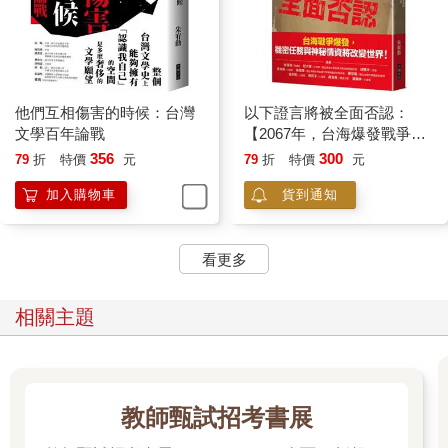
他們互相傷害的時候：台灣
以下證言將被全面否認：
文學百年論戰
【2067年，台海爆發戰爭二
十年後，五組人說出他們在
356
300
79
折
特價
元
79
折
特價
元
戰時的奇特遭遇⋯⋯】
加入購物車
貨到通知
看更多
相關主題
教師甄試招考書展