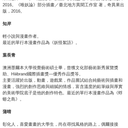
2016。《唯妖論》部分插畫／臺北地方異聞工作室 著，奇異果出
版，2016。
知岸
輕小說與漫畫作者。
最近的單行本漫畫作品為《妖怪絮語》。
葉長青
澳洲墨爾本大學視覺藝術碩士畢，曾獲文化部藝術新秀展覽獎
助、Hiiibrand國際插畫獎—優秀作品獎等。
主要活躍於出版，動畫，遊戲業，作品嘗試結合純藝術與插畫和
漫畫，強烈的創作思維與細膩的情感，富含溫度的鉛筆線與厚實
的美術學院底子是他的創作特色。最近的單行本漫畫作品為《蜉
蝣之島》。
蒲晴
彰化人，喜愛畫畫的大學生，尚在尋找風格的路上，偶爾接接