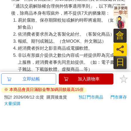
「通訊交易解除權合理例外情事適用準則」，以下商品購買
後，除商品本身有瑕疵外，將不提供7天的猶豫期：
易於腐敗、保存期限較短或解約時即將逾期。（如：生
鮮食品）
會
依消費者要求所為之客製化給付。（客製化商品）
報紙、期刊或雜誌。（含MOOK、外文雜誌）
員
經消費者拆封之影音商品或電腦軟體。
非以有形媒介提供之數位內容或一經提供即為完成之線
日
上服務，經消費者事先同意始提供。（如：電子書、電
子雜誌、下載版軟體、虛擬商品…等）
已拆封之個人衛生用品。（如：內衣褲、刮鬍刀、除毛
刀…等）
若非上列種類商品，均享有到貨7天的猶豫期（含例假
日）。
辦理退換貨時，商品（組合商品恕無法接受單獨退貨）必須
是您收到商品時的原始狀態（包含商品本體、配件、贈品、
保證書、所有附隨資料文件及原廠內外包裝…等），請勿直
接使用原廠包裝寄送，或於原廠包裝上黏貼紙張或書寫文