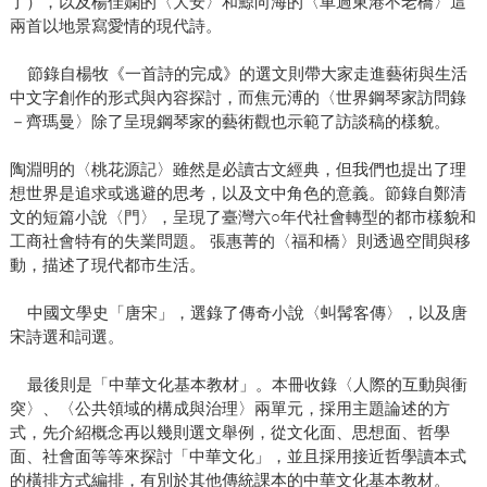
了），以及楊佳嫻的〈大安〉和鯨向海的〈車過東港不老橋〉這
兩首以地景寫愛情的現代詩。
節錄自楊牧《一首詩的完成》的選文則帶大家走進藝術與生活
中文字創作的形式與內容探討，而焦元溥的〈世界鋼琴家訪問錄
－齊瑪曼〉除了呈現鋼琴家的藝術觀也示範了訪談稿的樣貌。
陶淵明的〈桃花源記〉雖然是必讀古文經典，但我們也提出了理
想世界是追求或逃避的思考，以及文中角色的意義。節錄自鄭清
文的短篇小說〈門〉，呈現了臺灣六○年代社會轉型的都市樣貌和
工商社會特有的失業問題。 張惠菁的〈福和橋〉則透過空間與移
動，描述了現代都市生活。
中國文學史「唐宋」，選錄了傳奇小說〈虯髯客傳〉，以及唐
宋詩選和詞選。
最後則是「中華文化基本教材」。本冊收錄〈人際的互動與衝
突〉、〈公共領域的構成與治理〉兩單元，採用主題論述的方
式，先介紹概念再以幾則選文舉例，從文化面、思想面、哲學
面、社會面等等來探討「中華文化」，並且採用接近哲學讀本式
的橫排方式編排，有別於其他傳統課本的中華文化基本教材。