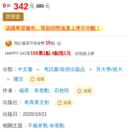
342
9
折
元
380
元
買整套
認購希望書包，幫助弱勢孩童上學不中斷！
15
預計最高可得金幣
點
?
100累1點 4點抵1元
HAPPY GO享
折抵無上限
分類：
中文書
＞
考試書/政府出版品
＞
升大學/插大
＞
國文
追蹤
作者：
楊翠、朱宥勳、石牧民
追蹤
出版社：
奇異果文創
追蹤
出版日：
2020/10/21
相關主題：
不服來戰-朱宥勳