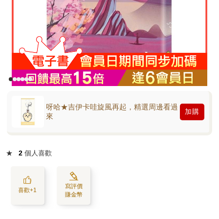
呀哈★吉伊卡哇旋風再起，精選周邊看過
加購
來
★
2
個人喜歡
寫評價
喜歡+1
賺金幣