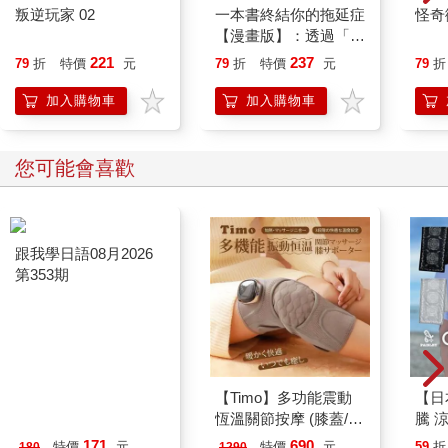
叛逆玩家 02
一本書終結你的拖延症
怪奇
【漫畫版】：透過「小
行動」打開大腦的行動
221
237
79
折
特價
元
79
折
特價
元
79
折
開關，懶人也能變身
「行動派」的37個科
加入購物車
加入購物車
學方法
您可能會喜歡
跟我學日語08月2026
【Timo】多功能震動
【日本
第353期
恆溫關節按摩 (膝蓋/
騰 
肩/手肘通用) 無線充電
涼感
171
690
特價
元
特價
元
59
折
180
1290