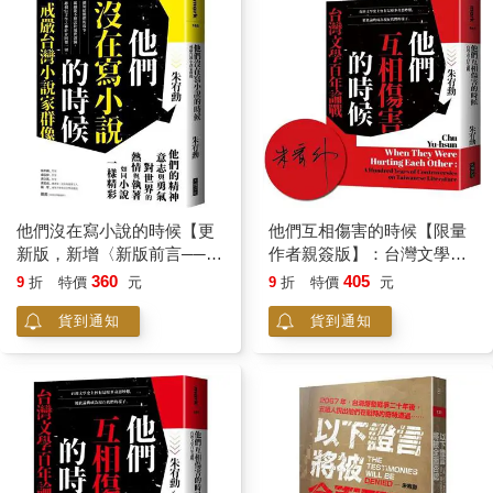
他們沒在寫小說的時候【更
他們互相傷害的時候【限量
新版，新增〈新版前言──遙
作者親簽版】：台灣文學百
遠的回音〉】：戒嚴台灣小
年論戰
360
405
9
折
特價
元
9
折
特價
元
說家群像
貨到通知
貨到通知