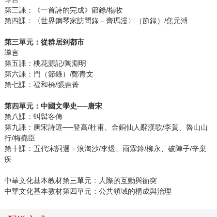
第三課：《一首詩的完成》節錄/楊牧
第四課：〈世界鋼琴家訪問錄－齊瑪漫〉（節錄）/焦元溥
第三單元：從群居到都市
導言
第五課：桃花源記/陶淵明
第六課：門（節錄）/鄭青文
第七課：福和橋/張惠菁
第四單元：中國文學史──唐宋
第八課：虯髯客傳
第九課：唐宋詩選──登高/杜甫、金銅仙人辭漢歌/李賀、魯山山
行/梅堯臣
第十課：五代宋詞選－浪淘沙/李煜、雨霖鈴/柳永、破陣子/辛棄
疾
中華文化基本教材第三單元：人際的互動與衝突
中華文化基本教材第四單元：公共領域的構成與治理