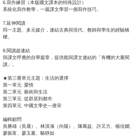
6.寫作練習（本版國文課本的特殊設計）
系統化寫作教學，一篇課文學習一個寫作技巧。
7.延伸閱讀
同一主題、多元媒介，連結古典與現代、教師與學生的經驗橋
樑。
8.閱讀超連結
與課文呼應的自學篇章，提供能與課文連結的「有機的大量閱
讀」。
★第三冊單元主題：生活的選擇
第一單元 愛情
第二單元 藝術與生活
第三單元 從群居到都市
第四單元 中國文學史—唐宋
編輯顧問
吳勝雄（吳晟）、林淇瀁（向陽）、陳萬益、許又方、楊佳嫻、
廖振富、廖玉蕙、駱靜如