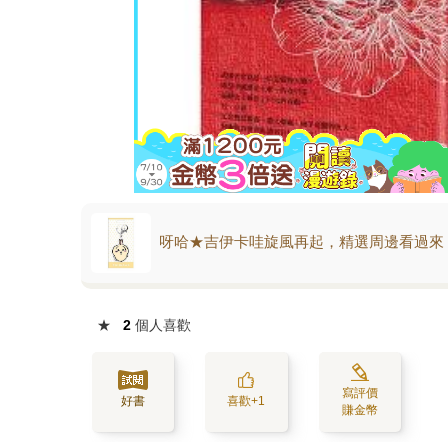
呀哈★吉伊卡哇旋風再起，精選周邊看過來
★
2
個人喜歡
寫評價
好書
喜歡+1
賺金幣