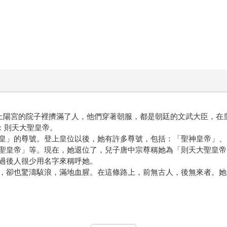
上陽宮的院子裡擠滿了人，他們穿著朝服，都是朝廷的文武大臣，在
：則天大聖皇帝。
皇」的尊號。登上皇位以後，她有許多尊號，包括：「聖神皇帝」、
聖皇帝」等。現在，她退位了，兒子唐中宗尊稱她為「則天大聖皇帝
過後人很少用名字來稱呼她。
，卻也驚濤駭浪，滿地血腥。在這條路上，前無古人，後無來者。她