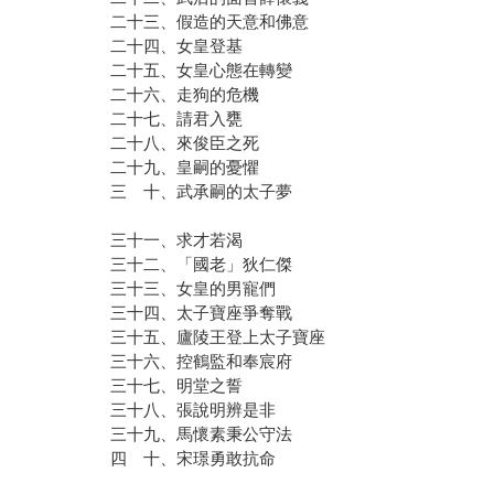
二十三、假造的天意和佛意
二十四、女皇登基
二十五、女皇心態在轉變
二十六、走狗的危機
二十七、請君入甕
二十八、來俊臣之死
二十九、皇嗣的憂懼
三 十、武承嗣的太子夢
三十一、求才若渴
三十二、「國老」狄仁傑
三十三、女皇的男寵們
三十四、太子寶座爭奪戰
三十五、廬陵王登上太子寶座
三十六、控鶴監和奉宸府
三十七、明堂之誓
三十八、張說明辨是非
三十九、馬懷素秉公守法
四 十、宋璟勇敢抗命