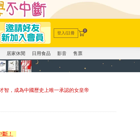
0
登入/註冊
電
居家休閒
日用食品
影音
售票
才智，成為中國歷史上唯一承認的女皇帝
中斷！