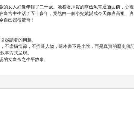
歲的女人好像年輕了二十歲。她看著拜賀的隊伍魚貫通過面前，心裡
在皇宮中生活了五十多年，竟然由一個小妃嬪變成今天像唐高祖、唐
令自己都很驚奇！
易引起讀者的興趣。
據，不虛構情節，不捏造人物，這本書不是小說，而是真實的歷史傳
的敘事方式呈現。
承認的女皇帝之生平故事。