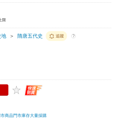
上限
史地
＞
隋唐五代史
追蹤
?
門市商品
門市庫存
大量採購