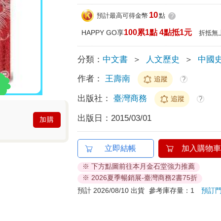
10
預計最高可得金幣
點
?
100累1點 4點抵1元
HAPPY GO享
折抵無
分類：
中文書
＞
人文歷史
＞
中國
作者：
王壽南
追蹤
?
出版社：
臺灣商務
追蹤
?
出版日：
2015/03/01
加購
立即結帳
加入購物車
※ 下方點圖前往本月金石堂強力推薦
※ 2026夏季暢銷展-臺灣商務2書75折
預計 2026/08/10 出貨
參考庫存量：1
預訂