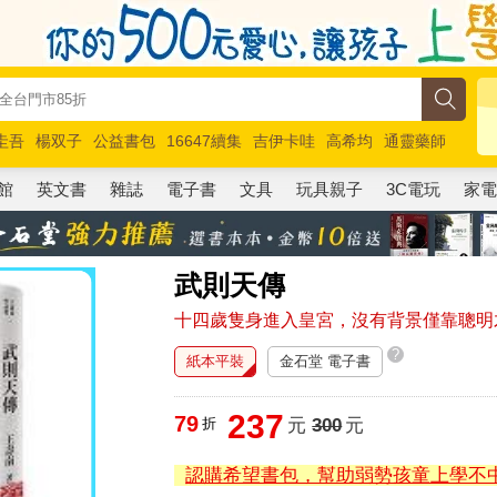
圭吾
楊双子
公益書包
16647續集
吉伊卡哇
高希均
通靈藥師
路邊攤新作
馬斯克
玩具總動員5
超慢跑
館
英文書
雜誌
電子書
文具
玩具親子
3C電玩
家
武則天傳
十四歲隻身進入皇宮，沒有背景僅靠聰明
?
紙本平裝
金石堂 電子書
237
79
折
元
300
元
認購希望書包，幫助弱勢孩童上學不