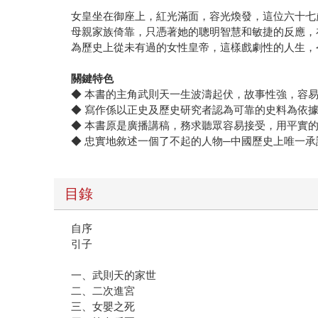
女皇坐在御座上，紅光滿面，容光煥發，這位六十七
母親家族倚靠，只憑著她的聰明智慧和敏捷的反應，
為歷史上從未有過的女性皇帝，這樣戲劇性的人生，
關鍵特色
◆ 本書的主角武則天一生波濤起伏，故事性強，容
◆ 寫作係以正史及歷史研究者認為可靠的史料為依
◆ 本書原是廣播講稿，務求聽眾容易接受，用平實
◆ 忠實地敘述一個了不起的人物─中國歷史上唯一
目錄
自序
引子
一、武則天的家世
二、二次進宮
三、女嬰之死