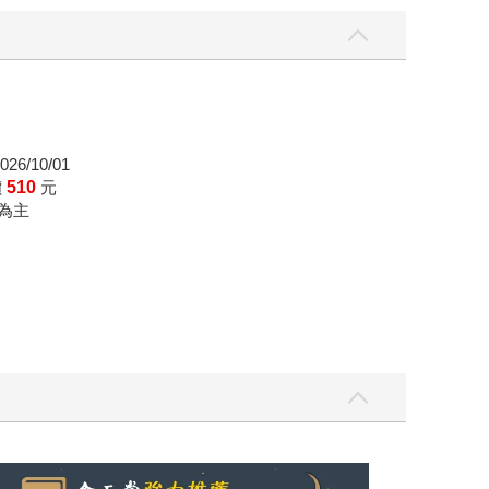
26/10/01
價
510
元
為主
飛吧，鴻！：母