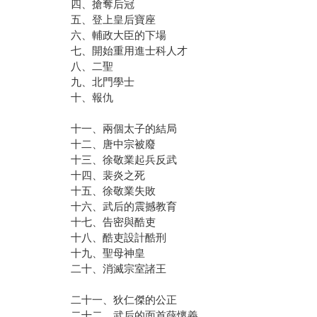
四、搶奪后冠
五、登上皇后寶座
六、輔政大臣的下場
七、開始重用進士科人才
八、二聖
九、北門學士
十、報仇
十一、兩個太子的結局
十二、唐中宗被廢
十三、徐敬業起兵反武
十四、裴炎之死
十五、徐敬業失敗
十六、武后的震撼教育
十七、告密與酷吏
十八、酷吏設計酷刑
十九、聖母神皇
二十、消滅宗室諸王
二十一、狄仁傑的公正
二十二、武后的面首薛懷義