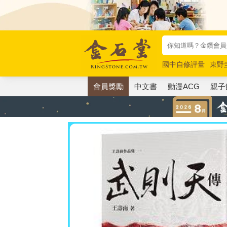
國中自修評量
東野
唯紅花綻放
奧德賽
會員獎勵
中文書
動漫ACG
親子