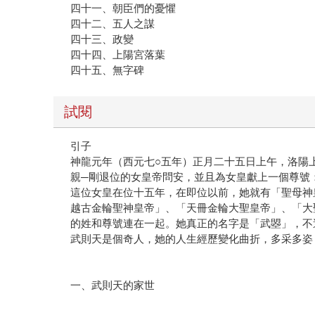
四十一、朝臣們的憂懼
四十二、五人之謀
四十三、政變
四十四、上陽宮落葉
四十五、無字碑
試閱
引子
神龍元年（西元七○五年）正月二十五日上午，洛陽
親─剛退位的女皇帝問安，並且為女皇獻上一個尊號
這位女皇在位十五年，在即位以前，她就有「聖母神
越古金輪聖神皇帝」、「天冊金輪大聖皇帝」、「大
的姓和尊號連在一起。她真正的名字是「武曌」，不
武則天是個奇人，她的人生經歷變化曲折，多采多姿
一、武則天的家世