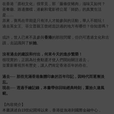
在香港「搭枱文化」很常見，那「藤條炆豬肉」滋味又如何？
茶餐廳、路邊攤檔，港劇和電影裡公屋「師奶」的真實生活
是……
原來，賽馬在早期是只有洋人才能參與的活動，華人不能玩！
過去英女王、菲立普親王曾經造訪過的地方有哪些？你知道嗎？
或許，世人已來不及參與
香港
的那段閃耀，但仍可透過文化和古
蹟，去認識與了解
她
。
沒有過去的建設和付出，何來今天的進步繁榮！
很現實的，正因為社會動盪才使人們開始關注過去，
並重新審視所有歷史，讓人們肯定香港百年的存在。
過去── 那些充滿香港集體印象的百年印記，因時代而逐漸淡
忘。
現在── 透過手繪記錄，本書帶你回味經典時刻，重拾久違風
範。
【內容簡介】
本書講述自19世紀開埠以來，香港從漁港到國際金融中心，