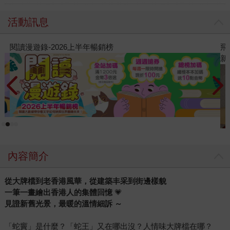
活動訊息
飛吧，鴻！：母親、我與中國（暢銷全球逾1500萬冊《鴻》最
新系列作）
內容簡介
從大牌檔到老香港風華，從建築丰采到街邊樣貌
一筆一畫繪出香港人的集體回憶
💗
見證新舊光景，最暖的溫情細訴 ～
「蛇竇」是什麼？「蛇王」又在哪出沒？人情味大牌檔在哪？