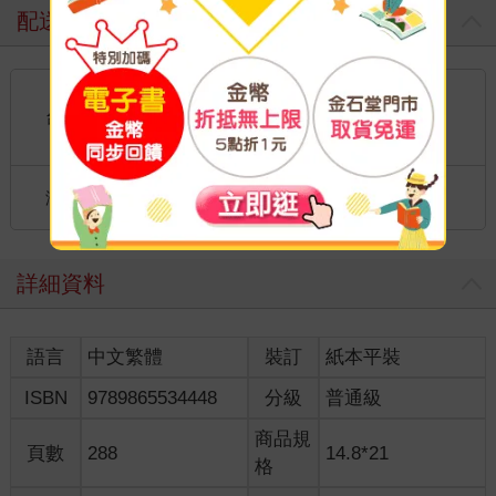
配送方式
國內宅配：本島、離島
到店取貨：
台灣
不限金額免運費
國際快遞：全球
海外
港澳店取：
詳細資料
語言
中文繁體
裝訂
紙本平裝
ISBN
9789865534448
分級
普通級
商品規
頁數
288
14.8*21
格