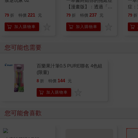
叛逆玩家 02
一本書終結你的拖延症
一本
【漫畫版】：透過「小
症：
行動」打開大腦的行動
開大
221
237
79
折
特價
元
79
折
特價
元
79
折
開關，懶人也能變身
人也
「行動派」的37個科
的3
加入購物車
加入購物車
學方法
您可能也需要
百樂果汁筆0.5 PURE聯名 4色組
(限量)
144
8
折
特價
元
加入購物車
您可能會喜歡