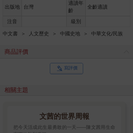
適讀年
出版地
台灣
全齡適讀
齡
注音
級別
中文書
＞
人文歷史
＞
中國史地
＞
中華文化/民族
商品評價
寫評價
相關主題
文茜的世界周報
把今天活成此生最勇敢的一天——陳文茜用生命