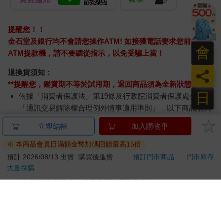
提醒您！！
金石堂及銀行均不會請您操作ATM! 如接獲電話要求您前往
會
ATM提款機，請不要聽從指示，以免受騙上當！
員
退換貨須知：
**提醒您，鑑賞期不等於試用期，退回商品須為全新狀態**
日
依據「消費者保護法」第19條及行政院消費者保護處公告之
「通訊交易解除權合理例外情事適用準則」，以下商品購買
後，除商品本身有瑕疵外，將不提供7天的猶豫期：
立即結帳
加入購物車
易於腐敗、保存期限較短或解約時即將逾期。（如：生
鮮食品）
※ 本商品會員日滿額金幣加碼回饋最高15倍
依消費者要求所為之客製化給付。（客製化商品）
預計 2026/08/13 出貨
購買後進貨
預訂門市商品
門市庫存
報紙、期刊或雜誌。（含MOOK、外文雜誌）
大量採購
經消費者拆封之影音商品或電腦軟體。
非以有形媒介提供之數位內容或一經提供即為完成之線
上服務，經消費者事先同意始提供。（如：電子書、電
子雜誌、下載版軟體、虛擬商品…等）