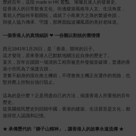
歷經百年，這段 made in HK 驚豔、璀璨且迷人的發展史。
從香港人的日常飲食文化、街邊建築風格等人文、生活角度，
看前人們如何辛勤開拓，成就了小島東方之珠的繁盛奇蹟，
與後人協力傳承、守護，那將面臨波瀾風霜的美好老味道。
一個香港人的真情細訴 ❤ 一份難以割捨的舊情懷
西元1841年1月26日，是「香港」開埠的日子。
這才發現，原來香港人已默默地關注起自身的歷史了。
某天，百年古蹟因一場清拆工程而被意外發掘並破壞，普通的香
港小市民為了保護古蹟，
竟奮不顧身的擋在推土機前，不理會推土機正在運作的危險，也
堅持爬上控制台強行阻止。
這為的是什麼？正是用盡自己的方法，保護香港人所重視的百年
歷史。
從英國殖民歷史到回歸中國，香港的建築、生活甚至是文化，都
值得世人認識和記憶。
★ 承傳歷代的「獅子山精神」，讓香港人的故事永遠流傳 ★