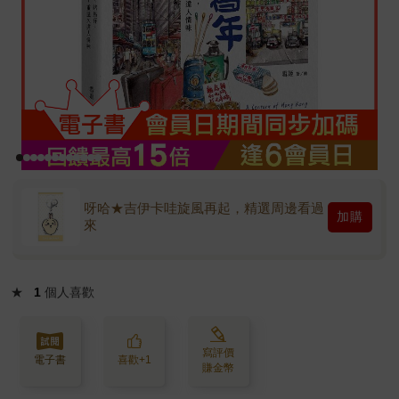
呀哈★吉伊卡哇旋風再起，精選周邊看過
加購
來
★
1
個人喜歡
寫評價
電子書
喜歡+1
賺金幣