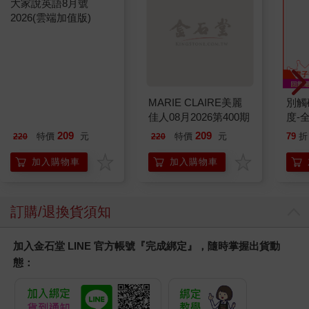
大家說英語8月號
MARIE CLAIRE美麗
別觸
2026(雲端加值版)
佳人08月2026第400期
度-
209
209
特價
元
特價
元
79
折
220
220
加入購物車
加入購物車
訂購/退換貨須知
加入金石堂 LINE 官方帳號『完成綁定』，隨時掌握出貨動
態：