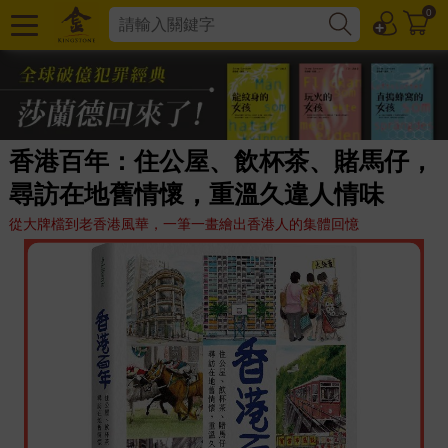
0
香港百年：住公屋、飲杯茶、賭馬仔，
尋訪在地舊情懷，重溫久違人情味
從大牌檔到老香港風華，一筆一畫繪出香港人的集體回憶