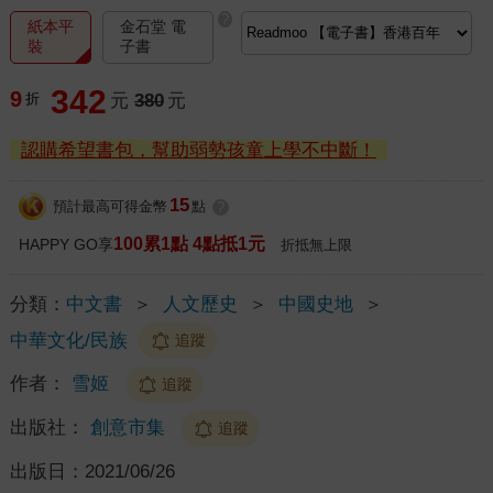
?
紙本平
金石堂 電
裝
子書
342
9
折
元
380
元
認購希望書包，幫助弱勢孩童上學不中斷！
15
預計最高可得金幣
點
?
100累1點 4點抵1元
HAPPY GO享
折抵無上限
分類：
中文書
＞
人文歷史
＞
中國史地
＞
中華文化/民族
追蹤
作者：
雪姬
追蹤
出版社：
創意市集
追蹤
出版日：
2021/06/26