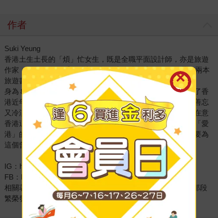
作者
Suki Yeung
香港土生土長的「煩」忙女生，既是全職平面設計師，亦是旅遊
作家；2017年起獲委任為韓國旅遊宣傳大使之一至今，著有兩本
旅遊書。
身為８０後的雪姬，經歷過香港最豐盛文明的時代，也經歷了香
港近年最讓世人刻骨銘心的社會動盪和世紀之疫。作為以「善忘
又冷漠」而聞名的香港人，從來沒有想過自己有一天會這麼在意
香港這個家；過去一直想要離開香港的心，來到今天，這顆「愛
港」的心終於被喚醒，於是想就此重新認識自己的家園，更要為
這個曾經是世界最美的城市「香港」，作出一點點貢獻。
IG：https://www.instagram.com/suki.y.s.k/
FB：https://www.facebook.com/sukilovekorea
相關著作：《光輝歲月‧香港百年II：追星、炒樓、錢錢錢，那段
繁榮發展與創造奇蹟的黃金年代》