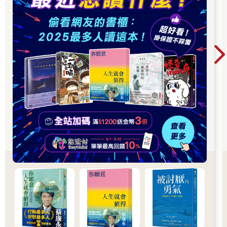
土地上。一位摯友、一輛摩托車、一次漫長的旅行、一場充斥激
情的革命，幾乎填滿所有二十歲青年心裡那份無處安放的熱情；
在每個懷抱理想的青春歲月，關於世界的樣貌，應當盡滿所有美
好期待。甚至，我們可以大膽假設，對抗現實任何不公義的鬥
爭，為之奉獻一顆純潔而鮮紅的心臟，基於內心崇高理念作出的
選擇，這是永存於崩壞世代裡，最值得驕傲的偏執。
凌晨時分，窗外微風徐徐，透過窗簾散漫進北京這座城市的獨有
氣息。北方空氣不同於南方溫潤，乾燥凜冽的北風，夾雜著一股
濃厚的煙硝味兒。當我望向桌上那只顏色略微淺褪的深褐色皮革
腕錶，黑色消光的玻璃鏡面底下，長短指針已停留在清晨的五時
一刻。指針的實體，刻劃出時間的虛幻本質，而手裡捧著「日
記」與甦醒後的唇乾舌燥，重新將我拉回當下的現實。翻開書頁
下一行，寫道：「寫這些日記的人，再重新踏上阿根廷的土地
時，就已經離我們而遠去。我，重新整理和潤色這些日記的人，
早已不再是當年的那個我。」一場自我放逐式的摩托車旅行，足
以改變對一切事物的看法，重塑對世界的認識與內在價值。藉由
實際走一遭這種直接而細膩的方式，在腳底下這片土地踏上深刻
烙印，如果世上任何一種形式的存在，不曾與之產生牽絆與聯繫
的共鳴，那它的存在便也毫無意義。