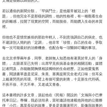
文瀚是個難以歸類的人。
若以通俗的新聞分類，「罕病鬥士」是他最常被冠上的「標
題」，但他完全不是那樣的調性，他的性格裡，有一種觀看生命
的距離感，拉開了現實的空間，而能脫俗、而能鑽入生命的本質
裡。
但他也不是憤世嫉俗的那款年輕人，不刻意強調自己的病史、也
不避諱別人簡約的「定調」，他非常「珍惜」自己的生命，爭取
每一次可能最好的治療機會、也配合每一項醫師叮囑的事項。
去北京求學兩年多，同學、老師無人知悉他有著異於常人的「身
體」、左眼甚至已失明；出席罕見疾病基金會的相關活動，媒體
記者問及，亦能敞開胸懷相談獨特的生命經歷。正如他愛蒐舊
書，閱讀書單盡是尼采、朱熹、塞萬提斯完全老式口味；但耳朵
上戴著閃亮的耳環、手臂上有個可愛的刺青，十足新生代符碼。
不疾不徐、不亢不卑、又老成又青春。
這本書裡的許多文章，源起他在《民報》開設的「文瀚與小巴摩
托車日記」專欄，我必須坦承，當初邀請他連載他與他的公雞夥
伴「小巴」萬里長征的故事，更多是貪圖著照片、影像與故事的