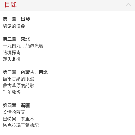
目錄
第一章 出發
驕傲的使命
第二章 東北
一九四九，顛沛流離
邊境探奇
迷失北極
第三章 內蒙古、西北
額爾古納的眼淚
蒙古草原的詩歌
千年敦煌
第四章 新疆
柔情哈薩克
巴特爾．賽里木
塔克拉瑪干驚魂記