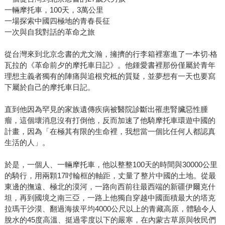
一輛摩托車，100天，3萬公里
一場探索中國四極地的青春長征
一次與自我對話的革命之旅
從台灣來到北京念書的尤文瀚，擁擠的行李箱裡塞進了一本切‧格
瓦拉的《革命前夕的摩托車日記》。他鍾愛書裡那份僅屬於青年
理想主義者獨有的陣痛與追根究柢的質疑，並夢想有一天也要寫
下屬於自己的摩托車日記。
直到他因為罕見的家族遺傳疾病被醫院診斷出罹患腎臟惡性腫
瘤，這個壞消息沒有打倒他，反而加速了他騎摩托車環遊中國的
計畫，因為「在極其有限的生命裡，我想當一個比任何人都認真
生活的人」。
於是，一個人、一輛摩托車，他以整整100天的時間與30000公里
的騎行，用兩顆17吋輪框的軸距，丈量了整片中國的土地。從最
東邊的撫遠、極北的漠河，一路向西前往最西端的新疆伊爾克什
坦，再到國境之南三亞，一路上他獨自穿越中國面積最大的塔克
拉瑪干沙漠、翻過海拔平均4000公尺以上的青藏高原，體驗令人
脫水的45度高溫、挺過零度以下的嚴寒，在內蒙古草原與牧民們