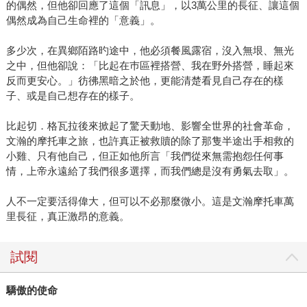
的偶然，但他卻回應了這個「訊息」，以3萬公里的長征、讓這個
偶然成為自己生命裡的「意義」。
多少次，在異鄉陌路旳途中，他必須餐風露宿，沒入無垠、無光
之中，但他卻說：「比起在巿區裡搭營、我在野外搭營，睡起來
反而更安心。」彷彿黑暗之於他，更能清楚看見自己存在的樣
子、或是自己想存在的樣子。
比起切．格瓦拉後來掀起了驚天動地、影響全世界的社會革命，
文瀚的摩托車之旅，也許真正被救贖的除了那隻半途出手相救的
小雞、只有他自己，但正如他所言「我們從來無需抱怨任何事
情，上帝永遠給了我們很多選擇，而我們總是沒有勇氣去取」。
人不一定要活得偉大，但可以不必那麼微小。這是文瀚摩托車萬
里長征，真正激昂的意義。
試閱
驕傲的使命