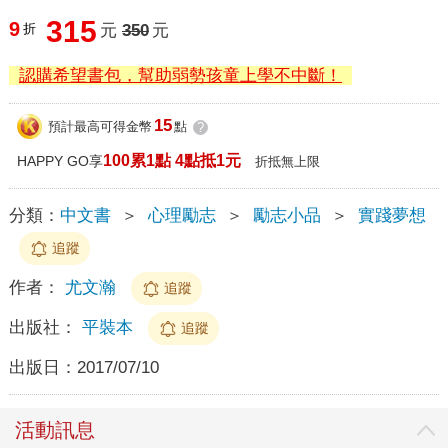
315
9
折
元
350
元
認購希望書包，幫助弱勢孩童上學不中斷！
15
預計最高可得金幣
點
?
100累1點 4點抵1元
HAPPY GO享
折抵無上限
分類：
中文書
＞
心理勵志
＞
勵志小品
＞
實踐夢想
追蹤
作者：
尤文瀚
追蹤
出版社：
平裝本
追蹤
出版日：
2017/07/10
活動訊息