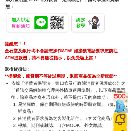
裡，穿越中國面積最大的塔克拉瑪干沙漠、翻越平均海拔四千米
態：
以上的青藏高原；體驗令人脫水的四十五度高溫、挺過零度以下
的高原嚴寒；在內蒙古草原享受與牧民們共同奔馳的歡愉、在海
南島感受原始海洋的自然衝擊、在沙漠中欣賞日出日落的軌跡，
與戈壁灘上布滿頂空的遙遙星際。
輕輕闔上手中米黃色書頁的日記，遠眺清晨窗外的北京，在地平
提醒您！！
線遙遠彼端的盡頭裡，射出一道略帶漸層的金黃色曙光。晨曦的
金石堂及銀行均不會請您操作ATM! 如接獲電話要求您前往
背後，如此柔和、緩慢，連結著令我嚮往的遠方。將摩托車日記
ATM提款機，請不要聽從指示，以免受騙上當！
重新塞回那狹小書架的細縫，我並不清楚究竟是哪一本書抑或哪
一個人，曾經明確地指引著這位二十三歲青年內心的熱情，但所
退換貨須知：
有事件背後絕對都隱藏著一條只屬於它的宿命。如今，執起那支
**提醒您，鑑賞期不等於試用期，退回商品須為全新狀態**
靜靜躺臥在抽屜裡滿溢鮮紅色墨水的筆。起程，由我來寫下這
依據「消費者保護法」第19條及行政院消費者保護處公告之
段，屬於自己的摩托車日記。
邊境探奇
「通訊交易解除權合理例外情事適用準則」，以下商品購買
後，除商品本身有瑕疵外，將不提供7天的猶豫期：
告別高句麗古文明，我順著G201國道離開吉林省去往黑龍江，前
易於腐敗、保存期限較短或解約時即將逾期。（如：生
方迎來是俄羅斯邊界廣袤的遠東領地。甫過牡丹江，按捺不住心
鮮食品）
底對於中俄邊境的探奇，遂於G201國道去往雞西的岔路口，往東
依消費者要求所為之客製化給付。（客製化商品）
奔向G301國道盡頭，素有中俄友誼城之稱的「綏芬河」。路途
報紙、期刊或雜誌。（含MOOK、外文雜誌）
上，左右兩旁成片鬱綠的林被，覆蓋著蒼茫漫天的黃土，造作於