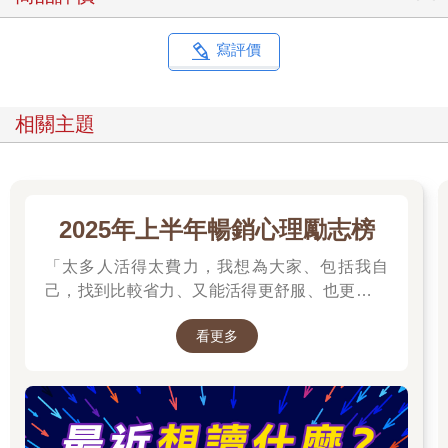
最大衝擊的痲瘋病院裡，進行著醫學系學生行醫治病的本分。或
許，我也同無數青年與格瓦拉一樣，始終對理想抱有堅持，也對
夢想富含渴望；甚至，對未曾親身經歷的世界充滿好奇、探索與
寫評價
欲望。而夢想的豐滿與現實的骨感，總在此消彼長、不斷撕扯中
拉鋸。
相關主題
當日後切‧格瓦拉完成革命理想，再度投身於那場令他喪命的玻利
維亞民族解放運動時，所記錄下的一字一句，思想體現更加成
熟、筆鋒力量更為流暢。但我仍舊鍾愛他在摩托車日記裡，記錄
下僅屬於青年理想主義者的成長過程，一種參雜稚嫩陣痛與追根
究柢的質疑；一種外在世界與內心世界首次最為純粹的交織、建
2025年上半年暢銷心理勵志榜
構，再經歷一連串崩塌的過程。最終，遺留下幾道深深沉澱的疤
「太多人活得太費力，我想為大家、包括我自
痕以後，真正由男孩成為男人的蛻變痕跡。
己，找到比較省力、又能活得更舒服、也更滿足
我擰轉桌上的黑色檯燈，橙白色微弱光線在漆黑的房間裡渲染開
的方法。所以我寫了這本書。」──蔡康永。
來。幾秒間的光盲幻逝，我再度掀翻書本首章泛黃的紙頁。一段
看更多
2025網友們心靈療癒都在看這些↓↓↓↓
樸實無華，卻也深刻動人的文字敘述，映入眼底：「這不是一個
英雄的傳奇故事，也不僅僅是一個憤世嫉俗者的敘述。這是兩個
生命的短暫交會，是兩個懷著相似希望與夢想的生命的一段共同
歷程。」對未來的美好憧憬，也曾令我幻想獨自一人跨上摩托
車，走在一九五一年格瓦拉的環遊之路，馳騁在拉丁美洲廣袤的