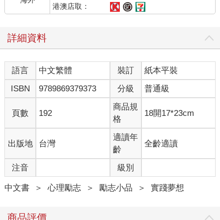
了進來。它緩緩淌向書架二層，抹在那本包裹米黃色書皮，印著
港澳店取：
深紅色《革命前夕的摩托車之旅》的文字。書角寫著作者埃內斯
托．格瓦拉（Ernesto Guevara），他是醫學系學生、共產主義
詳細資料
者、政治領袖、革命家。但這些身分，遠遠不及時代所賦予的鮮
明標幟「理想分子」，法國哲學家沙特（Paul Sartre）口中「我
們時代的完人」。
語言
中文繁體
裝訂
紙本平裝
關於「理想」的談論，大概是任何一位青年心底最有力的號召，
而理想於他身上的展現，幾乎等同於個人行為與意志本身。面對
ISBN
9789869379373
分級
普通級
反對者質疑，他曾這麼說道：「如果說我們是浪漫主義者，甚至
是不可救藥的理想主義分子，我們想的都是不可能的事情。那
商品規
頁數
192
18開17*23cm
麼，我們將回答一千零一遍。是的，我們就是這樣的人。」世上
格
真能有「完美的人」嗎？時代精神，真能僅憑個人意志引領嗎？
這或許是過去十年裡，存於心底最深刻的疑問。
適讀年
出版地
台灣
全齡適讀
齡
沉寂的四周，僅存室友偶爾發出的鼾聲。我用帶著睡意的指尖，
注音
級別
熟稔地喚醒架上的「日記」。舉止盡可能小心翼翼，不僅擔心驚
擾旁人好夢，更牽掛著書本裡，正在環遊拉丁美洲的主人翁。他
中文書
＞
心理勵志
＞
勵志小品
＞
實踐夢想
正著手計畫自己的環遊旅行嗎？正帶著濃厚綿密的憂傷，與家人
們相互道別嗎？還是，與他的旅途夥伴阿爾貝托，在翻越山嶺的
路途上經歷一場突如其來的暴雨？又或者，正在整趟旅行中給予
商品評價