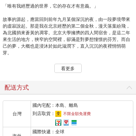
「唯有我經歷過的世界，它的存在才有意義。」
故事的源起，應當回到前年九月某個深沉的夜，由一段夢境帶來
的虛寂說起。那是我在北京經歷的第二個金秋，漫天落葉紛飛，
為北國捎來蒼黃的凋零。北京大學擁擠的四人間宿舍，是這二年
來生活的地方，狹窄的空間裡，卻滿是對夢想憧憬的芬芳。而自
己的夢，大概也是浸沐於如此滋潤下，直入沉沉的夜裡悄悄萌
芽。
夢境，一堵灰黑色的水泥石牆聳立，牆面漆色斑剝透露出歲月的
看更多
沉積，它的存在好似為了隔絕某種聯繫。而我，距離牆面五公
尺，竭力奔向牆壁兩端無限伸延的盡頭，視野逐漸迷失在狂奔的
速度當中。裡頭能稱得上色彩的，大概僅有黑白交染相錯時的幽
配送方式
灰，不比黑色純粹，也不似白色單一，幽灰的夢裡襯托出混沌的
空靈。這場從頭到尾虛無的夢境，透露出內容空白的荒誕，似乎
國內宅配：本島、離島
也凝結了目前的人生縮影。除了盲目地拔腿奔往未知的遠方，甚
至對於牆後一無所知的世界，存在一種未曾經歷的恐懼。
到店取貨：
台灣
不限金額免運費
醒於唇乾舌燥之後，我摸著幽暗的宿舍房沿，爬往床邊書桌找
國際快遞：全球
水。房門頂端，格網狀透氣孔間隙，廊燈疲乏微弱的光線依稀鑽
海外