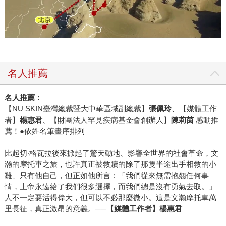
名人推薦
名人推薦：
【NU SKIN臺灣總裁暨大中華區域副總裁】
張佩玲
、【媒體工作
者】
楊惠君
、【財團法人罕見疾病基金會創辦人】
陳莉茵
感動推
薦！●依姓名筆畫序排列
比起切‧格瓦拉後來掀起了驚天動地、影響全世界的社會革命，文
瀚的摩托車之旅，也許真正被救贖的除了那隻半途出手相救的小
雞、只有他自己，但正如他所言：「我們從來無需抱怨任何事
情，上帝永遠給了我們很多選擇，而我們總是沒有勇氣去取。」
人不一定要活得偉大，但可以不必那麼微小。這是文瀚摩托車萬
里長征，真正激昂的意義。──
【媒體工作者】楊惠君