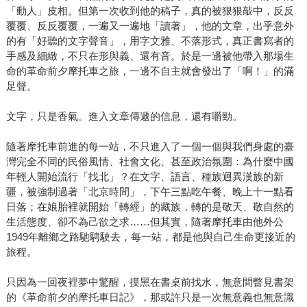
「動人」皮相。但第一次收到他的稿子，真的被狠狠敲中，反反
覆覆、反反覆覆，一遍又一遍地「讀著」，他的文章，出乎意外
的有「好聽的文字聲音」，用字文雅、不落形式，真正書寫者的
手感及細緻，不只在形與義、還有音。於是一邊被他帶入那場生
命的革命前夕摩托車之旅，一邊不自主就會發出了「啊！」的滿
足聲。
文字，只是香氣。進入文章傳遞的信息，還有嚼勁。
隨著摩托車前進的每一站，不只進入了一個一個與我們身處的臺
灣完全不同的民俗風情、社會文化、甚至政治氛圍：為什麼中國
年輕人開始流行「找北」？在文字、語言、種族迥異漢族的新
疆，被強制過著「北京時間」，下午三點吃午餐、晚上十一點看
日落；在娘胎裡就開始「轉經」的藏族，轉的是敬天、敬自然的
生活態度、卻不為己欲之求……但其實，隨著摩托車由他外公
1949年離鄉之路馳騁駛去，每一站，都是他與自己生命更接近的
旅程。
只因為一回夜裡夢中驚醒，摸黑在書桌前找水，無意間瞥見書架
的《革命前夕的摩托車日記》，那或許只是一次無意義也無意識