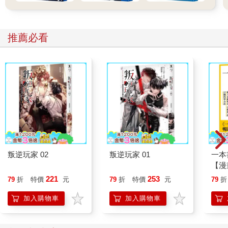
人的精神核心來自新的經驗與體驗，意義的賦予，最後則歸於內
心渴望與源源不絕的好奇。一九五一年，當格瓦拉跨上那輛
推薦必看
Norton 500摩托車，展開漫長的拉丁美洲穿越之旅。他目光所及
盡是人們生活中的沉重與苦痛，感受的是財閥的壓迫與剝削，觸
動心底的是人們渾然天成的樂觀及純樸，震撼的是古印加文明過
去的輝煌與如今數不盡的滄桑。而經歷一甲子漫長的時間維度，
橫跨太平洋來到世界的彼端，著眼於世界人口最多、發展速度最
快的國家「中國」，又將看見什麼樣的景色？五千年文化的歷史
底蘊？紅色革命理想的實踐？或是，至今仍舊隨處彌漫充斥著，
人性的墮落與貪婪？
在電影《阿拉斯加之死》（Into the Wild）裡，同樣年輕的理想主
義者Christopher面對大海時這麼說道：「我知道在生活中並不一
叛逆玩家 02
叛逆玩家 01
一本
定要堅強，但重要的是能夠堅強並且能夠感到堅強。」大約半年
【漫
多前，我因為家族遺傳性疾病被醫院診斷出腎臟患有惡性腫瘤，
行動
221
253
79
折
特價
元
79
折
特價
元
79
折
或許，十多年來漫長的準備與等待，早就足以應付醫師對於病情
開關
略顯刻意的輕鬆描述。步出診間之時，內心倒也因此感到舒坦寬
「行
加入購物車
加入購物車
適，彷彿從長久以來的盲目與未知中，獲得真正的自由解放。而
學方
命運的催促，似乎讓自己對生命產生一種更為迫切的把握，從而