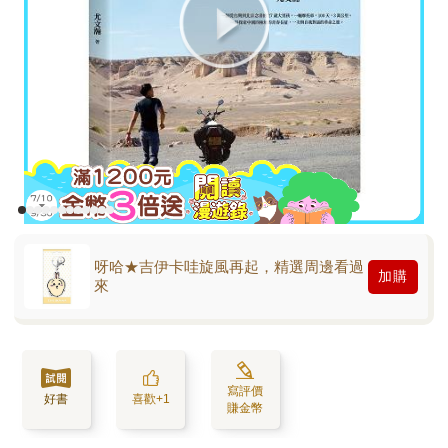
呀哈★吉伊卡哇旋風再起，精選周邊看過
加購
來
寫評價
好書
喜歡+1
賺金幣