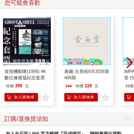
加速推動手中「摩托車環遊中國」的旅行計畫，而不是作為原先
您可能會喜歡
給自己碩士班畢業的獎勵。或許，如今回頭看待這趟旅行裡的冒
險成分，從跨上摩托車踏出的第一步開始，就早已決定以這種方
式展現面對生活的勇氣。猶然記得出發的前一天夜裡，我在日記
裡寫道：「雖然這是一個連自己都感到無比荒唐的想法，但任何
意義及其延伸的可能，都始於一種看似不切實際的執著。面對即
將展開的摩托車環中國之旅，能夠獲得怎樣的回報，只有當自己
踏入終點的那一刻，才是具體真實的獲得、體會。而這個過程的
失與得，在最終付諸實踐的當下，似乎也不再具有任何意義。我
夢想在極其有限的生命裡，騎著摩托車遊覽世界各地，成為一個
比任何人都認真生活的人，哪怕這個過程勢必將是如此短暫。然
攻殼機動隊(1995) 4K
典藏-古美術8月2026第
IM
後，向這個世界宣示一條這樣的訊息：『我們都有權利選擇自己
數位修復版紀念套票
405期
壺 (
想要的生活，那是一種責任、也是一種義務，任何的原因與羈
IMU
399
228
絆，都不足以成為逃避追求的理由，因為唯有經歷，才能真正確
特價
元
特價
元
特價
240
認關於它的真實存在』。」
加入購物車
加入購物車
一個人、一輛摩托車、整整一百天的時間與三萬公里的騎行，用
兩顆十七吋輪框的軸距，丈量整片中國土地。我計畫走過中國、
訂購/退換貨須知
俄羅斯邊境最東端的城市──撫遠，與最北端的極光之地──漠
河，一路向西前往最西端的中國、吉爾吉斯坦口岸──伊爾克什
坦，再去往國境之南──三亞。在這段為期三個多月的旅行計畫
加入金石堂 LINE 官方帳號『完成綁定』，隨時掌握出貨動