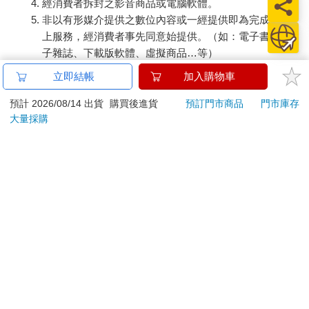
經消費者拆封之影音商品或電腦軟體。
黃土上端蜿蜒無際的公路，闢出一條通往視野極限的遠方。在北
非以有形媒介提供之數位內容或一經提供即為完成之線
方，越是往北人煙越發稀少罕見；而越是去往邊境的路，往往僅
剩國際貿易貨車擦身並行。除了偶爾奔於林間的野兔及黃鼬，將
上服務，經消費者事先同意始提供。（如：電子書、電
周遭靜謐的沉寂偶染一絲生機，純然的平靜祥和，彷彿凝結了空
子雜誌、下載版軟體、虛擬商品…等）
間裡的所有生息。
已拆封之個人衛生用品。（如：內衣褲、刮鬍刀、除毛
立即結帳
加入購物車
刀…等）
綏芬河，是一座邊境移民城市，也是連結俄羅斯遠東地區重要的
若非上列種類商品，均享有到貨7天的猶豫期（含例假
預計 2026/08/14 出貨
購買後進貨
預訂門市商品
門市庫存
窗口橋梁。市區裡，每天兩班發往遠東第一大城海參崴的國際列
大量採購
日）。
車，與去往各地跨國專線的國際巴士，兩國人民密集交流就從一
辦理退換貨時，商品（組合商品恕無法接受單獨退貨）必須
班班專車的輸送下延展開來。由此地出發，距離最近的俄羅斯濱
是您收到商品時的原始狀態（包含商品本體、配件、贈品、
海邊疆口岸「波格拉尼奇內」，也僅有短短的十六公里。在這座
保證書、所有附隨資料文件及原廠內外包裝…等），請勿直
沾染濃厚商貿氣息的城市，販售俄羅斯貨品的商舖似乎更多於中
接使用原廠包裝寄送，或於原廠包裝上黏貼紙張或書寫文
國店舖。據地方政府公示，公共場所百分之百的俄語普及率，即
字。
便是在小的商場也能說上一兩句俄語。過去，施行貨幣管制政策
的中國，嚴格禁止外幣於境內使用，而前幾年的綏芬河，不但成
退回商品若無法回復原狀，將請您負擔回復原狀所需費用，
為中國首個俄羅斯盧布試用點，更是國內首次允許外幣自由流通
嚴重時將影響您的退貨權益。
的城市，其經貿重要性與國際戰略地位可見一斑。
然而，在綏芬河的兩天時間，穿梭於市內街道卻湧現一股莫名的
蕭條。白天商場裡三兩結群的俄羅斯商人晃蕩，夜晚門庭冷落的
酒吧與餐館，絲毫感受不出熱絡的商業氛圍。當地商人如此說