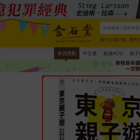
國中自修評量
東野
唯紅花綻放
奧德賽
會員獎勵
中文書
動漫ACG
親子