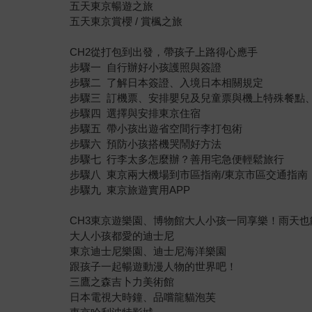
五天東京暢遊之旅
五天東京賞櫻 / 賞楓之旅
CH2從打包到出發，帶孩子上路得心應手
步驟一 自行辦好小孩護照與簽證
步驟二 了解日本簽證、入境日本相關規定
步驟三 訂機票、安排嬰兒及兒童票與機上特殊餐點
步驟四 選擇與安排東京住宿
步驟五 帶小孩出遊省空間行李打包術
步驟六 預防小孩搭機哭鬧好方法
步驟七 行李太多怎麼辦？善用宅急便輕鬆旅行
步驟八 東京兩大機場到市區指南/東京市區交通指南
步驟九 東京旅遊實用APP
CH3東京遊樂園、博物館大人小孩一同享樂！雨天也
大人小孩都愛的迪士尼
東京迪士尼樂園、迪士尼海洋樂園
跟孩子一起暢遊動漫人物的世界吧！
三鷹之森吉卜力美術館
日本電視大時鐘、品嚐龍貓泡芙