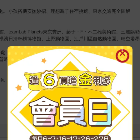
包、小孩搭機安撫妙招、理想親子住宿挑選、東京交通完全圖解
teamLab Planets東京豐洲、藤子・F・不二雄美術館、三
日清杯麵博物館、上野動物園、江戶川區自然動物園、晴空塔墨田水族館、M
去處
營昭和記念公園、嚕嚕米兒童森林公園、龍貓森林
物、阿卡將本舖、西松屋、優質親子餐廳、東京童書專門店