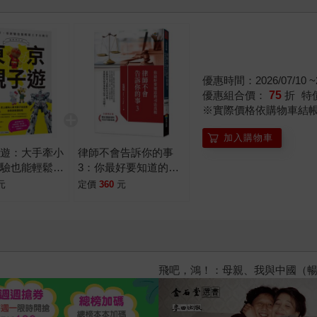
優惠時間：2026/07/10 ~2
優惠組合價：
75
折
特
※實際價格依購物車結
加入購物車
子遊：大手牽小
律師不會告訴你的事
經驗也能輕鬆上
3：你最好要知道的司
行【暢銷修訂
法真相
元
定價
360
元
飛吧，鴻！：母親、我與中國（暢