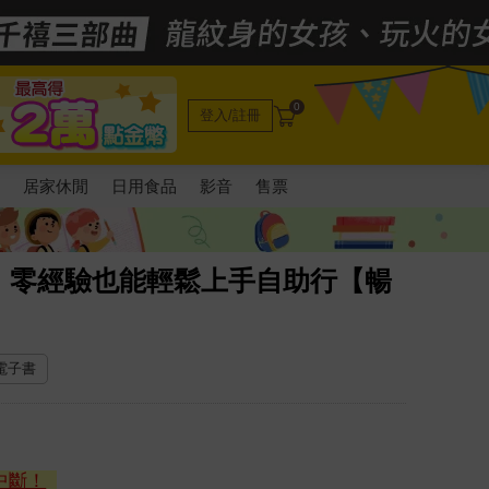
0
登入/註冊
電
居家休閒
日用食品
影音
售票
，零經驗也能輕鬆上手自助行【暢
 電子書
中斷！