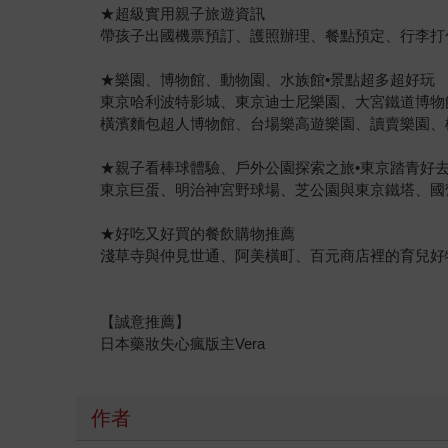
★超級實用親子旅遊資訊
帶孩子出國機票預訂、護照辦理、餐點預定、行李打
★樂園、博物館、動物園、水族館•景點超多超好玩
東京哈利波特影城、東京迪士尼樂園、大宮鐵道博物館、
橫濱麵包超人博物館、台場樂高遊樂園、讀賣樂園、橫濱
★親子看棒球體驗、戶外公園探索之旅•東京踏青好
東京巨蛋、明治神宮野球場、芝公園與東京鐵塔、國
★好吃又好買的餐飲購物推薦
淺草寺與仲見世通、阿美橫町、百元商店裡的育兒好
【誠意推薦】
日本藥妝失心瘋版主Vera
作者