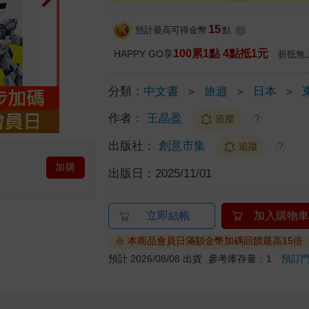
15
預計最高可得金幣
點
?
100累1點 4點抵1元
HAPPY GO享
折抵無
分類：
中文書
＞
旅遊
＞
日本
＞
作者：
王晶盈
追蹤
?
出版社：
創意市集
追蹤
?
加購
出版日：
2025/11/01
立即結帳
加入購物車
※ 本商品會員日滿額金幣加碼回饋最高15倍
預計 2026/08/08 出貨
參考庫存量：1
預訂