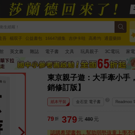
圭吾
楊双子
公益書包
16647續集
吉伊卡哇
高希均
通靈藥師
路邊攤新作
馬斯克
玩具總動員5
超慢跑
館
英文書
雜誌
電子書
文具
玩具親子
3C電玩
家
東京親子遊：大手牽小手
銷修訂版】
?
紙本平裝
金石堂 電子書
Readmoo
379
79
折
元
480
元
認購希望書包，幫助弱勢孩童上學不