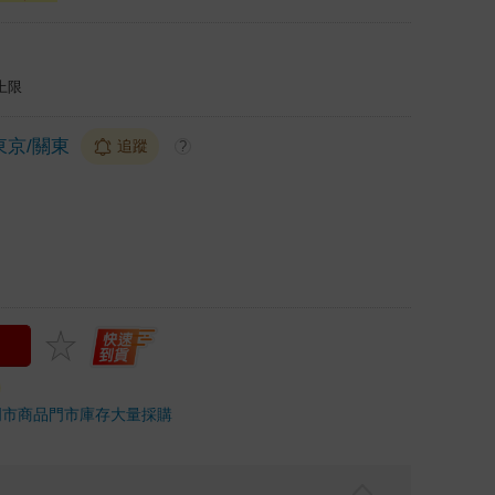
上限
東京/關東
追蹤
?
門市商品
門市庫存
大量採購