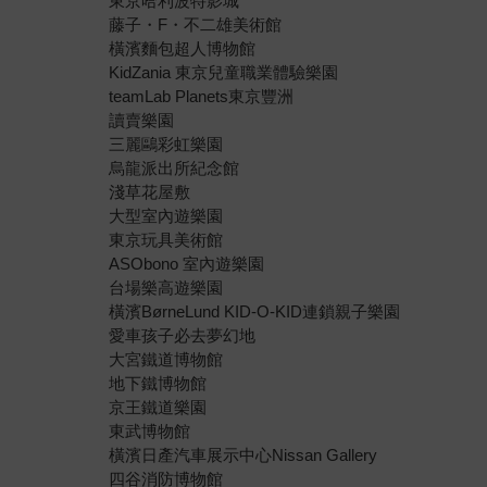
東京哈利波特影城
藤子・F・不二雄美術館
橫濱麵包超人博物館
KidZania 東京兒童職業體驗樂園
teamLab Planets東京豐洲
讀賣樂園
三麗鷗彩虹樂園
烏龍派出所紀念館
淺草花屋敷
大型室內遊樂園
東京玩具美術館
ASObono 室內遊樂園
台場樂高遊樂園
橫濱BørneLund KID-O-KID連鎖親子樂園
愛車孩子必去夢幻地
大宮鐵道博物館
地下鐵博物館
京王鐵道樂園
東武博物館
橫濱日產汽車展示中心Nissan Gallery
四谷消防博物館