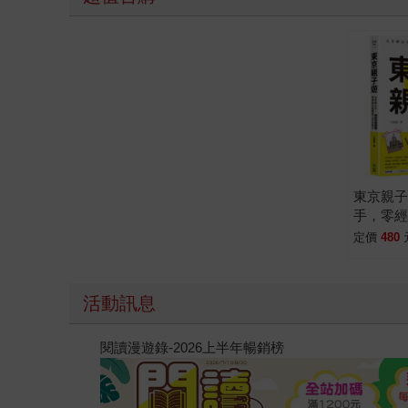
東京親
手，零
手自助
定價
480
版】
活動訊息
閱讀漫遊錄-2026上半年暢銷榜