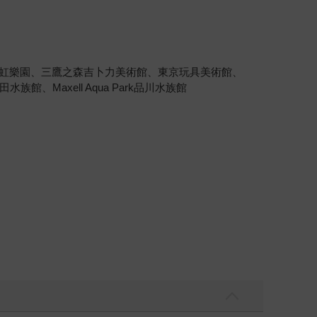
麗鷗彩虹樂園、三鷹之森吉卜力美術館、東京玩具美術館、
axell Aqua Park品川水族館