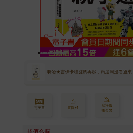
呀哈★吉伊卡哇旋風再起，精選周邊看過來
寫評價
電子書
喜歡+1
賺金幣
超值合購