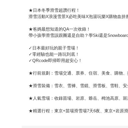
★日本冬季滑雪超讚行程！
滑雪活動X浪漫雪景X必吃美味X泡湯玩樂X購物血拚
★爸媽最想知道的QA一次收錄！
帶小孩學滑雪該跟團還是自助？學Ski還是Snowb
✓日本最好玩的親子雪場！
✓零經驗也能一路玩到底！
✓QRcode即掃即用超安心！
★行前規劃：雪場交通、票券、住宿、美食、購物、排行程
★滑雪裝備：雪衣、雪褲、雪鏡、滑雪板、雪鞋、安
★人氣雪場：收錄苗場、岩原、爺岳、栂池高原、斑
★精選行程：東京+苗場滑雪場7天6夜、東京+岩原