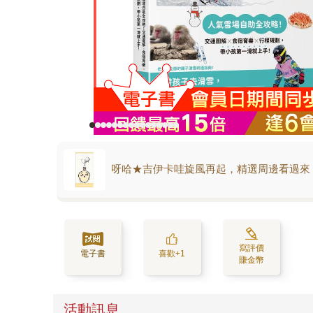
呀哈★吉伊卡哇旋風再起，精選周邊看過來
寫評價
電子書
喜歡+1
賺金幣
活動訊息