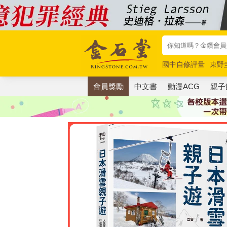
國中自修評量
東野
唯紅花綻放
奧德賽
會員獎勵
中文書
動漫ACG
親子