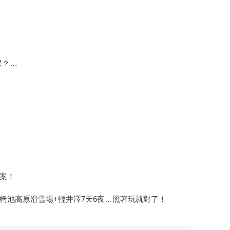
課？…
案！
馬栂池高原滑雪場+輕井澤7天6夜…照著玩就對了！