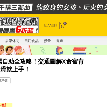
0
登入/註冊
電
居家休閒
日用食品
影音
售票
場自助全攻略！交通圖解X食宿育
一滑就上手！
 電子書
中斷！