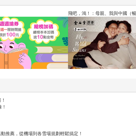
飛吧，鴻！：母親、我與中國（暢
書！
錄！
活動推薦，從機場到各雪場規劃輕鬆搞定！