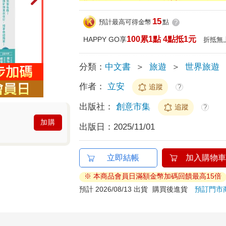
15
預計最高可得金幣
點
?
100累1點 4點抵1元
HAPPY GO享
折抵無
分類：
中文書
＞
旅遊
＞
世界旅遊
作者：
立安
追蹤
?
出版社：
創意市集
追蹤
?
加購
出版日：
2025/11/01
立即結帳
加入購物車
※ 本商品會員日滿額金幣加碼回饋最高15倍
預計 2026/08/13 出貨
購買後進貨
預訂門市