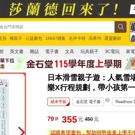
圭吾
楊双子
公益書包
16647續集
吉伊卡哇
高希均
通靈藥師
路邊攤新作
馬斯克
玩具總動員5
超慢跑
館
英文書
雜誌
電子書
文具
玩具親子
3C電玩
家
日本滑雪親子遊：人氣雪
樂X行程規劃，帶小孩第
?
紙本平裝
金石堂 電子書
Readmoo
355
79
折
元
450
元
認購希望書包，幫助弱勢孩童上學不