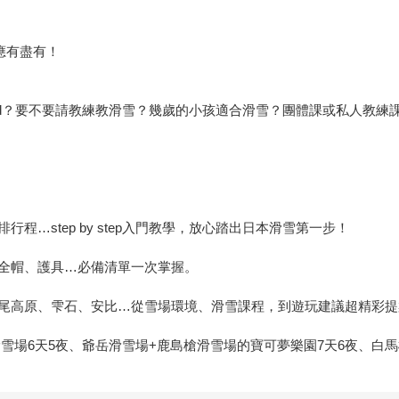
應有盡有！
oard？要不要請教練教滑雪？幾歲的小孩適合滑雪？團體課或私人教練
…step by step入門教學，放心踏出日本滑雪第一步！
全帽、護具…必備清單一次掌握。
尾高原、雫石、安比…從雪場環境、滑雪課程，到遊玩建議超精彩提
滑雪場6天5夜、爺岳滑雪場+鹿島槍滑雪場的寶可夢樂園7天6夜、白