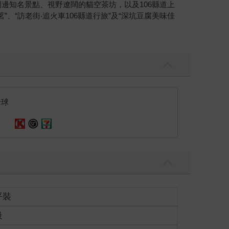
周邊知名景點、視野遼闊的貓空茶坊，以及106縣道上
“訪老街‧追火車106縣道行旅”及“深坑豆腐美味佳
全球
平裝
級