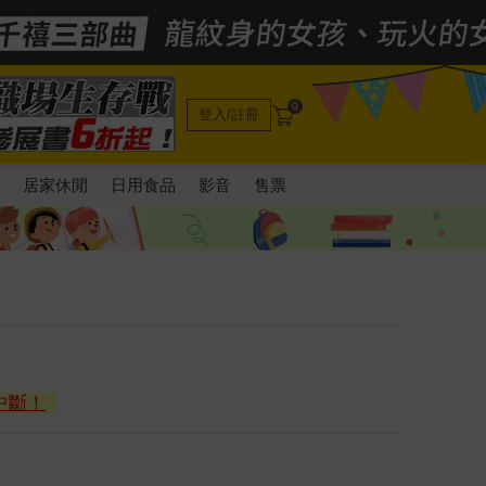
0
登入/註冊
電
居家休閒
日用食品
影音
售票
中斷！