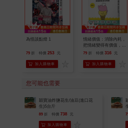
為怪談點燈 1
情緒價值：消除內耗，
把情緒變得有價值，跟
誰都能自在相處
253
316
79
折
特價
元
79
折
特價
元
加入購物車
加入購物車
您可能也需要
穎寶油炸鹽花生/油豆(進口花
生)5台斤
738
89
折
特價
元
7
加入購物車