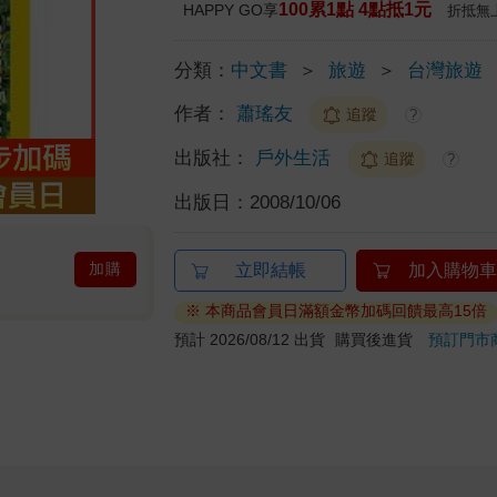
100累1點 4點抵1元
HAPPY GO享
折抵無
分類：
中文書
＞
旅遊
＞
台灣旅遊
作者：
蕭瑤友
追蹤
?
出版社：
戶外生活
追蹤
?
出版日：
2008/10/06
加購
立即結帳
加入購物車
※ 本商品會員日滿額金幣加碼回饋最高15倍
預計 2026/08/12 出貨
購買後進貨
預訂門市