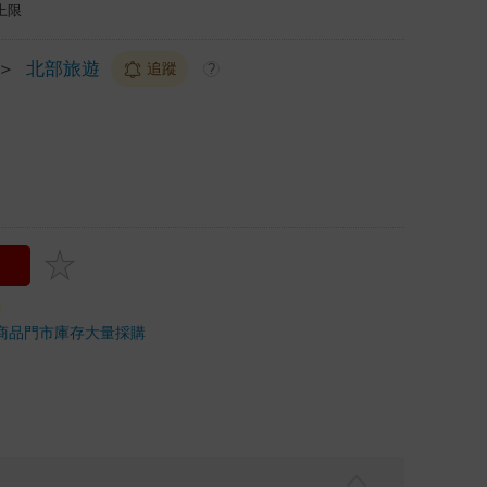
上限
＞
北部旅遊
追蹤
?
商品
門市庫存
大量採購