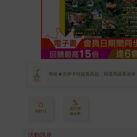
呀哈★吉伊卡哇旋風再起，精選周邊看過來
寫評價
喜歡+1
賺金幣
活動訊息