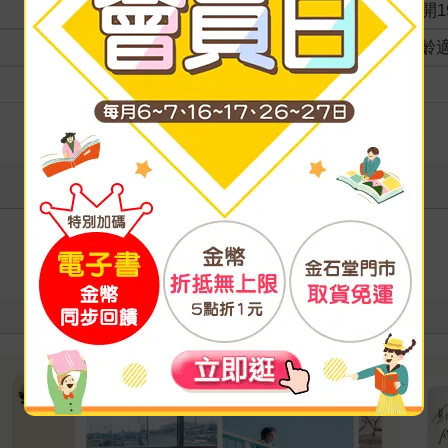
商品規格
16開1
適讀年齡
全齡
級別
寫評價