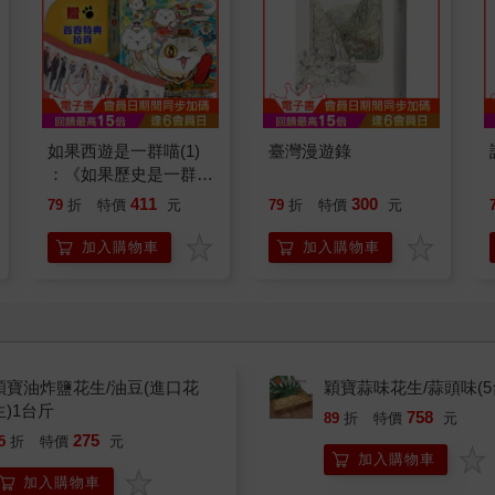
如果西遊是一群喵(1)
臺灣漫遊錄
：《如果歷史是一群
喵》作者最新力作，附
411
300
79
折
特價
元
79
折
特價
元
【首卷特典】拉頁
加入購物車
加入購物車
穎寶油炸鹽花生/油豆(進口花
穎寶蒜味花生/蒜頭味(5
生)1台斤
758
89
折
特價
元
275
5
折
特價
元
加入購物車
加入購物車