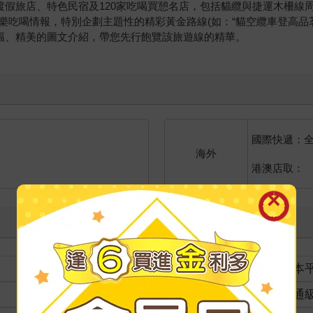
家渡假旅店、特色民宿及120家吃喝買憩名店，包括貓纜與捷運木柵線
喝情報，特別企劃主題性的精彩黃金路線(如：“貓空纜車登高品茗”、
篇幅、精美的圖文介紹，帶您先行飽覽該旅遊線的精華。
國際快遞：
海外
港澳店取：
裝訂
紙本
分級
普通