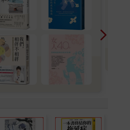
旅
展
時
看
惠7
更
折
多