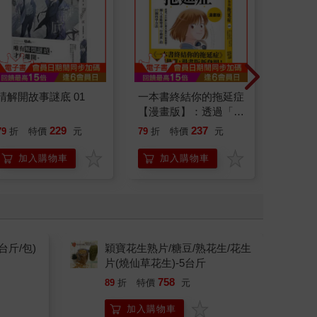
請解開故事謎底 01
一本書終結你的拖延症
日花閃
【漫畫版】：透過「小
詞彙&
行動」打開大腦的行動
229
237
79
折
特價
元
79
折
特價
元
79
折
開關，懶人也能變身
「行動派」的37個科
加入購物車
加入購物車
加
學方法
台斤/包)
穎寶花生熟片/糖豆/熟花生/花生
片(燒仙草花生)-5台斤
758
89
折
特價
元
加入購物車