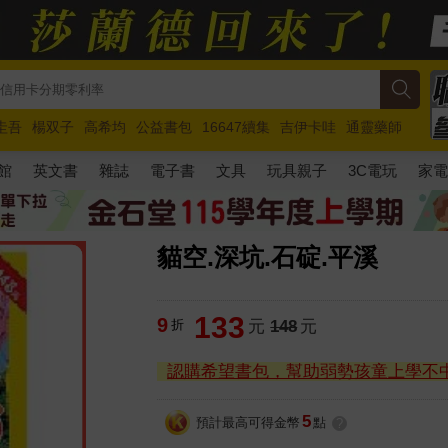
圭吾
楊双子
高希均
公益書包
16647續集
吉伊卡哇
通靈藥師
路邊攤新作
馬斯克
玩具總動員5
超慢跑
館
英文書
雜誌
電子書
文具
玩具親子
3C電玩
家
貓空.深坑.石碇.平溪
133
9
折
元
148
元
認購希望書包，幫助弱勢孩童上學不
5
預計最高可得金幣
點
?