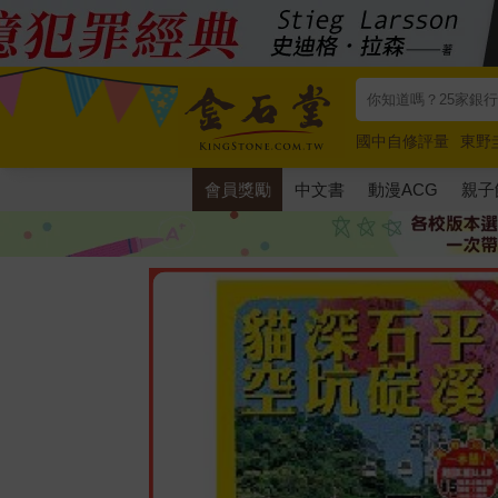
國中自修評量
東野
唯紅花綻放
奧德賽
會員獎勵
中文書
動漫ACG
親子