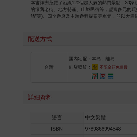
本書詳盡蒐羅了沿線120個超人氣的熱門景點，30
的懷舊老街、地方特產、山城民宿等，豐富多元的玩樂吃
餚”等)、四季遊曆及主題遊程提案等單元，並以大
配送方式
國內宅配：本島、離島
到店取貨：
台灣
不限金額免運費
詳細資料
語言
中文繁體
ISBN
9789866994548