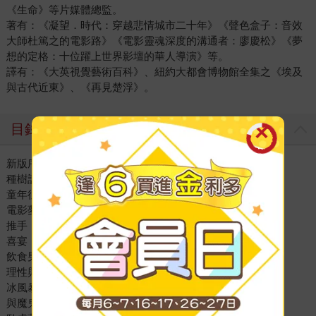
《生命》等片媒體總監。
著有：《凝望．時代：穿越悲情城市二十年》《聲色盒子：音效
大師杜篤之的電影路》《電影靈魂深度的溝通者：廖慶松》《夢
想的定格：十位躍上世界影壇的華人導演》等。
譯有：《大英視覺藝術百科》、紐約大都會博物館全集之《埃及
與古代近東》、《再見楚浮》。
目錄
新版序 李安
種樹記 張靚蓓
童年往事
電影夢．生命
推手
喜宴
飲食男女
理性與感性
冰風暴
與魔鬼共騎