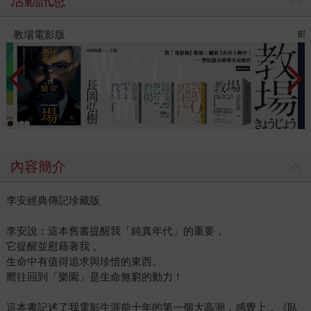
活動訊息
教場電影版
時
內容簡介
李安經典傳記珍藏版
李安說：這本舊書提醒我「純真年代」的重要，
它提醒並慰藉著我，
生命中有值得追求與珍惜的東西。
嚮往回到「樂園」是生命無窮的動力！
這本書記述了我電影生涯前十年的第一個大高潮，感覺上，《臥