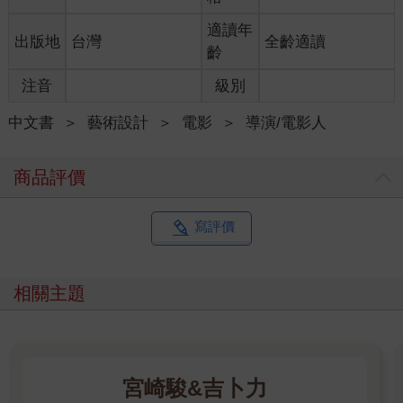
比起前十年的電影生涯，我更成熟了，也開始衰老。比起年輕時
火氣會更大，對於冒進新進事務會更沉不住氣，急。經歷過夢想
適讀年
出版地
台灣
全齡適讀
的呈現與破滅（disillusion），我更誠心盡力再構。電影跟以前不
齡
一樣了，世界也越來越令人不解。這本舊書提醒我「純真年代」
注音
級別
的重要，它提醒並慰藉著我，生命中有值得追求與珍惜的東西。
嚮往回到「樂園」還是生命無窮的動力，是吧！
中文書
＞
藝術設計
＞
電影
＞
導演/電影人
靚蓓走了！謝謝時報出版和靚蓓的家人，還有我辛苦的助理李良
山，讓本書再版可能，順利。
商品評價
李安 2024
寫評價
相關主題
宮崎駿&吉卜力