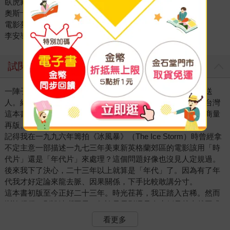
臥虎藏龍
奧斯卡
電影夢
李安導演作品年表
試閱
一陣子前，姪兒小宏想買一本《十年一覺電影夢》請我簽名送
人。結果他跑了好幾家書店都找不到，我才注意到，其實在台灣
這本書很久都沒得賣了。於是我和助理李良山聯絡時報出版商量
再版。
記得我在一九九六年籌拍《冰風暴》（The Ice Storm）時曾經拿
不定主意一部描述一九七三年美東新英格蘭郊區的電影該用「時
代片」還是「年代片」來處理？這個問題好像也沒見人定規過。
後來我下了決心，二十三年以上就算是「年代」了。因為有了年
代我才好定論來龍去脈、因果關係，下手比較敢講分寸。
這本書初版至今正好二十三年。時光荏苒，我正踏入古稀。然而
慚愧得很，別說清晰因果，無論是電影還是人生倒是越來越困惑
了。
看更多
我是在攝製《綠巨人浩克》（Hulk）那整年的時間隨張靚蓓完成