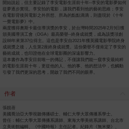
開始說起，但主要記錄了李安電影生涯前十年--李安的電影夢如何
從夢逐步實現。李安拍的電影，讓我們看到他的藝術思維；李安
在電影背後與電影之外所想、所為的點點滴滴，則盡現於《十年
一覺電影夢》中。
兩度獲得奧斯卡最佳導演獎的李安，於台灣時間2025年2月9日獲
頒美國導演工會（DGA）最高榮譽--終身成就獎，成為該獎項創
設88年來第37位得主。這也是李安自2021年獲英國電影學院終身
成就獎之後，人生第2座終身成就獎。這份榮譽不僅肯定了李安的
藝術成就，也印證他在全球電影圈的深遠影響力。
這本書作為李安目前唯一的傳記，不僅讓我們能一窺李安最純粹
的電影生涯前十年，更從他的人、他的事、他的想法中，也觸動
引發了我們更深的思考，開啟了我們不同的眼界。
作者
張靚蓓
美國喬治亞大學視聽傳播碩士、輔仁大學大眾傳播系學士。
曾任：輔仁大學大眾傳播系講師、東海大學美術系講師、台北市
立美術館編輯、《中國時報》主任記者。紀錄片《無米樂》、