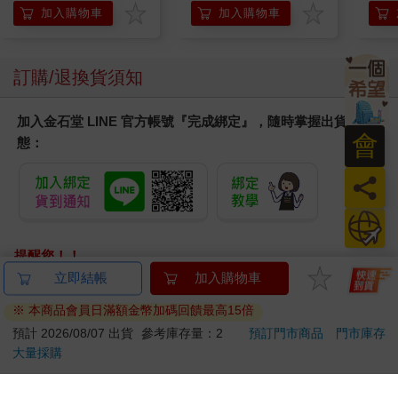
兔兔 
加入購物車
加入購物車
訂購/退換貨須知
加入金石堂 LINE 官方帳號『完成綁定』，隨時掌握出貨動
會
態：
員
日
提醒您！！
金石堂及銀行均不會請您操作ATM! 如接獲電話要求您前往
立即結帳
加入購物車
ATM提款機，請不要聽從指示，以免受騙上當！
※ 本商品會員日滿額金幣加碼回饋最高15倍
退換貨須知：
預計 2026/08/07 出貨
參考庫存量：2
預訂門市商品
門市庫存
大量採購
**提醒您，鑑賞期不等於試用期，退回商品須為全新狀態**
依據「消費者保護法」第19條及行政院消費者保護處公告之
「通訊交易解除權合理例外情事適用準則」，以下商品購買