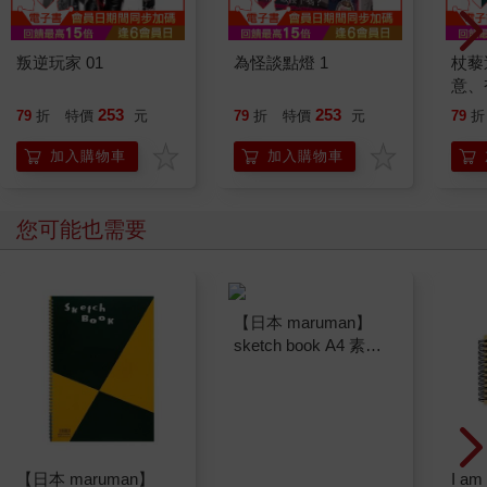
叛逆玩家 01
為怪談點燈 1
杖藜
意、
恭談
253
253
79
折
特價
元
79
折
特價
元
79
折
想
加入購物車
加入購物車
您可能也需要
【日本 maruman】
【日本 maruman】
I a