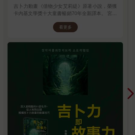
吉卜力動畫《借物少女艾莉緹》原著小說，榮獲
卡內基文學獎十大童書暢銷70年全新譯本。 宮崎
駿多年前接受專訪時曾說：「我們都跟小小人一
看更多
樣，過著不穩定的生活……我們是借住在這個世
界上。」