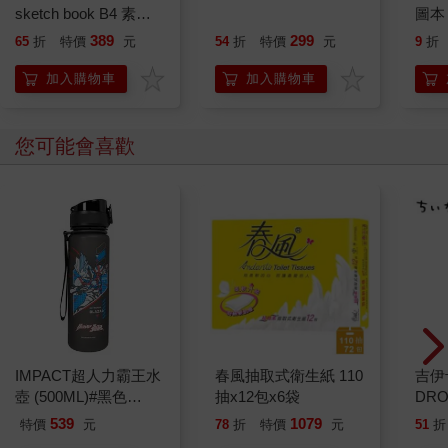
sketch book B4 素描
sketch book A4 素描
圖本
本 繪圖本 空白繪圖本
本 繪圖本 空白繪圖本
389
299
65
折
特價
元
54
折
特價
元
9
折
速寫本
速寫本
加入購物車
加入購物車
您可能會喜歡
IMPACT超人力霸王水
春風抽取式衛生紙 110
吉伊
壺 (500ML)#黑色
抽x12包x6袋
DR
IMUTB01BK
水晶
539
1079
特價
元
78
折
特價
元
51
折
貼紙