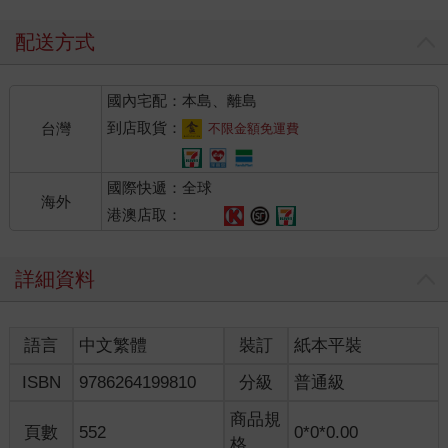
這本前半生自傳書的。之後我經歷做了《斷臂山《（Broke Back
Mountain）、《色，戒》、《胡士托風雲》（Taking
配送方式
Woodstock）、《少年Pi的奇幻漂流》（Life Of Pi）、《比利．
林恩的中場戰事》（Billy Lynn's Long Half Time Walk） 與《雙子
國內宅配：本島、離島
殺手》（Gemini Man）。在這之後，我又如同回到學校畢業後那
樣，一籌莫展的窩居了六年。
到店取貨：
台灣
不限金額免運費
在書中所述的電影生涯前十年的基礎上，這二十多年間，我接觸
到片廠大製作及其運作，視覺效果／藝術，體驗並開發電影更廣
國際快遞：全球
大的可能性。這其中包括工業及創作、發行生態、製作手法、跨
海外
國合作、藝術與人文反應等種種。我觸碰到一些更大的禁忌
港澳店取：
（Taboos）、更深的主題，驚嚇恐懼，懸心吊膽，刻骨銘心。面
對自身業障，甚至歷史共業，不一而足，欲語還休。當然，也獲
詳細資料
得許多野心與好奇心的滿足。我得了一些金馬、金獅、金像以及
老來的終身成就獎，也有許多喜慶溫暖善緣榮耀。
我也闖入新媒體的開發，探索電影未知的領域。3D、High Frame
語言
中文繁體
裝訂
紙本平裝
Rate（高幀率）、高反差高亮度，立體清晰如真似幻沉浸的影
像，好像打開了第三眼，解構了我鍾愛依托的電影夢，令我困惑
ISBN
9786264199810
分級
普通級
不解卻又心馳神迷，不可承受。我受到很多很重的修理，當然打
擊不輕，必得忍辱。然而我必須真誠面對，期望能夠建構新的夢
商品規
頁數
552
0*0*0.00
境。
格