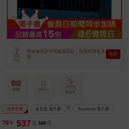
呀哈★吉伊卡哇旋風再起，精選周邊看過
加購
來
寫評價
好書
喜歡+1
賺金幣
?
紙本平裝
金石堂 電子書
Readmoo 電子書
537
79
折
元
680
元