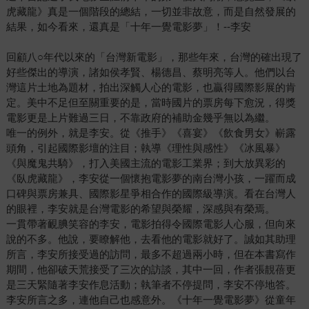
虎藏龍》真是一個階段的總結，一切並非故意，而是自然發展的
結果，如今看來，還真是「十年一覺電影夢」！--李安
回顧八○年代以來的「台灣新電影」，那些年來，台灣的確出現了
好些傑出的導演，諸如侯孝賢、楊德昌、蔡明亮等人。他們以台
灣這片土地為題材，拍出深觸人心的電影，也贏得國際影展的肯
定。美中不足但至關重要的是，當時國片的票房每下愈況，得獎
電影更是上片難過三日，不靠政府的補助金幾乎無以為繼。
唯一的例外，就是李安。從《推手》《喜宴》《飲食男女》嶄露
頭角，引起國際影壇的注目；執導《理性與感性》《冰風暴》
《與魔鬼共騎》，打入美國主流的電影工業界；到大放異彩的
《臥虎藏龍》，李安從一個懷抱電影夢的南台灣小孩，一躍而成
口碑與票房兼具、國際影星爭相合作的國際級導演。看在台灣人
的眼裡，李安就是台灣電影的希望與榮耀，深感與有榮焉。
一貫帶著靦腆笑容的李安，電影拍得令國際電影人心服，但向來
說的不多。他說，要瞭解他，去看他的電影就好了。誠如其助理
所言，李安所接受過的訪問，最多不超過兩小時，但在本書寫作
期間，他卻破天荒接受了三次的訪談，其中一回，作者張靚蓓更
是三天緊隨著李安作息活動；執筆者不停提問，李安不停地答。
李安所言之多，連他自己也感意外。《十年一覺電影夢》從童年