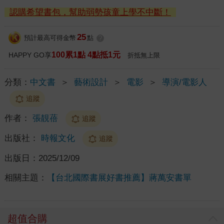
認購希望書包，幫助弱勢孩童上學不中斷！
25
預計最高可得金幣
點
?
100累1點 4點抵1元
HAPPY GO享
折抵無上限
分類：
中文書
＞
藝術設計
＞
電影
＞
導演/電影人
追蹤
作者：
張靚蓓
追蹤
出版社：
時報文化
追蹤
出版日：
2025/12/09
相關主題：
【台北國際書展好書推薦】蔣萬安書單
超值合購