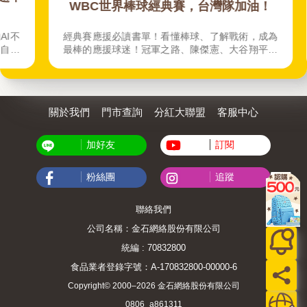
WBC世界棒球經典賽，台灣隊加油！
不
經典賽應援必讀書單！看懂棒球、了解戰術，成為
媒
最棒的應援球迷！冠軍之路、陳傑憲、大谷翔平傳
教
記、側寫一次收齊！ 【投票給你想要的棒球書，抽
共5000點金幣】進入棒球書頁面，點擊「喜歡
+1」，即參與抽獎！
關於我們
門市查詢
分紅大聯盟
客服中心
加好友
訂閱
粉絲團
追蹤
聯絡我們
公司名稱：金石網絡股份有限公司
統編 : 70832800
食品業者登錄字號：A-170832800-00000-6
Copyright© 2000–2026 金石網絡股份有限公司
0806_a861311