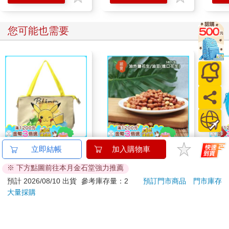
您可能也需要
精靈寶可夢【害羞皮卡
穎寶油炸鹽花生/油豆
哆啦
立即結帳
加入購物車
丘】保冷袋
(進口花生)5台斤
Sup
※ 下方點圖前往本月金石堂強力推薦
遊卡
450
738
76
折
特價
元
89
折
特價
元
特價
預計 2026/08/10 出貨
參考庫存量：2
預訂門市商品
門市庫存
大量採購
加入購物車
加入購物車
您可能會喜歡