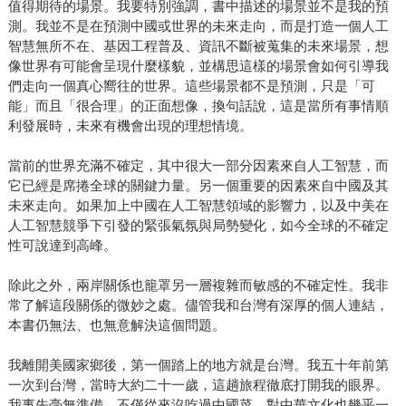
值得期待的場景。我要特別強調，書中描述的場景並不是我的預
測。我並不是在預測中國或世界的未來走向，而是打造一個人工
智慧無所不在、基因工程普及、資訊不斷被蒐集的未來場景，想
像世界有可能會呈現什麼樣貌，並構思這樣的場景會如何引導我
們走向一個真心嚮往的世界。這些場景都不是預測，只是「可
能」而且「很合理」的正面想像，換句話說，這是當所有事情順
利發展時，未來有機會出現的理想情境。
當前的世界充滿不確定，其中很大一部分因素來自人工智慧，而
它已經是席捲全球的關鍵力量。另一個重要的因素來自中國及其
未來走向。如果加上中國在人工智慧領域的影響力，以及中美在
人工智慧競爭下引發的緊張氣氛與局勢變化，如今全球的不確定
性可說達到高峰。
除此之外，兩岸關係也籠罩另一層複雜而敏感的不確定性。我非
常了解這段關係的微妙之處。儘管我和台灣有深厚的個人連結，
本書仍無法、也無意解決這個問題。
我離開美國家鄉後，第一個踏上的地方就是台灣。我五十年前第
一次到台灣，當時大約二十一歲，這趟旅程徹底打開我的眼界。
我事先毫無準備，不僅從來沒吃過中國菜，對中華文化也幾乎一