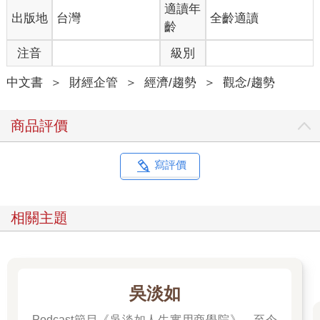
適讀年
出版地
台灣
全齡適讀
人工智慧助理已經成為各大公司競相投入的重要領域，但尚未迎
齡
來爆發性成長，主要有以下幾個原因。
注音
級別
第一，人工智慧助理現在還不夠穩定，可能出現錯誤或失靈，這
中文書
＞
財經企管
＞
經濟/趨勢
＞
觀念/趨勢
會削弱人們對它們的信任。第二，多數人工智慧助理在訓練時學
習的是「大部分人的平均行為或偏好」，而非針對個別使用者的
特殊需求，所以人工智慧助理通常只能提供一般水準的服務，而
商品評價
無法有特別出色的表現，這使得它們很難滿足個人需求或處理複
雜的問題。第三，想要改善人工智慧助理的成效需要一定的技
能，有些人比其他人更擅長使用人工智慧助理。
寫評價
人工智慧助理會以什麼型態出現呢？我認為會有許多種類型的嘗
試。在決定它的型態時，我們會問一系列的問題，比如：
相關主題
1. 它是你隨時都能感覺到的東西嗎？
2. 它會出現在你的視線中嗎？
3. 它是你看不見、但可以直接對話的東西嗎？
4. 它是否需要螢幕？
吳淡如
Podcast節目《吳淡如人生實用商學院》，至今