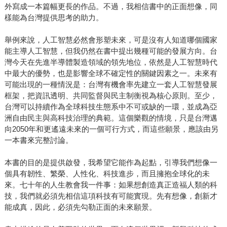
外寫成一本篇幅更長的作品。不過，我相信書中的正面想像，同
樣能為台灣提供思考的助力。
舉例來說，人工智慧必然會形塑未來，可是沒有人知道哪個國家
能主導人工智慧，但我仍然在書中提出幾種可能的發展方向。台
灣今天在先進半導體製造領域的領先地位，依然是人工智慧時代
中最大的優勢，也是影響全球不確定性的關鍵因素之一。未來有
可能出現的一種情況是：台灣有機會率先建立一套人工智慧發展
框架，把資訊透明、共同監督與民主制衡視為核心原則。至少，
台灣可以持續作為全球科技生態系中不可或缺的一環，並成為亞
洲自由民主與高科技治理的典範。這個樂觀的情境，只是台灣邁
向2050年和更遙遠未來的一個可行方式，而這些願景，應該由另
一本書來完整討論。
本書的目的是提供啟發，我希望它能作為起點，引導我們想像一
個具有韌性、繁榮、人性化、科技進步，而且擁抱全球化的未
來。七十年的人生教會我一件事：如果想創造真正造福人類的科
技，我們就必須先相信這項科技有可能實現。先有想像，創新才
能成真，因此，必須先勾勒正面的未來願景。