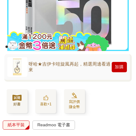
呀哈★吉伊卡哇旋風再起，精選周邊看過
加購
來
寫評價
好書
喜歡+1
賺金幣
紙本平裝
Readmoo 電子書