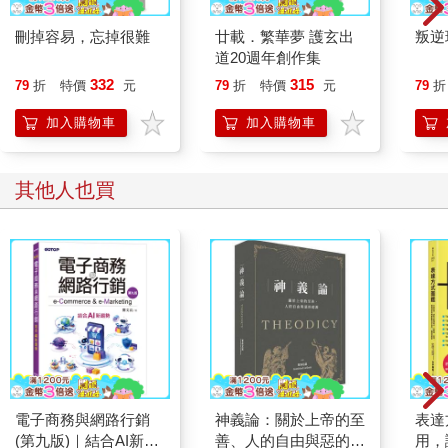
刪掉容易，忘掉很難
廿載．繁華夢 護玄出
叛逆
道20週年創作集
332
315
79
折
特價
元
79
折
特價
元
79
折
加入購物車
加入購物車
其他人也買
電子商務與網路行銷
神義論：關於上帝的至
表達
(第九版)｜結合AI新趨
善、人的自由與惡的起
用，