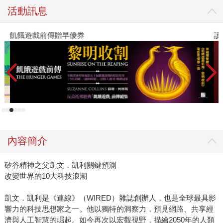
活動訊息
飢餓遊戲前傳贈早優券
讀
內容簡介
矽谷精神之父凱文．凱利關鍵預測
改變世界的10大科技浪潮
凱文．凱利是《連線》（WIRED）雜誌創辦人，也是全球最具影
響力的科技思想家之一。他以獨特的洞察力，預見網路、共享經
濟與人工智慧的崛起。如今再次以宏觀視野，描繪2050年的人類