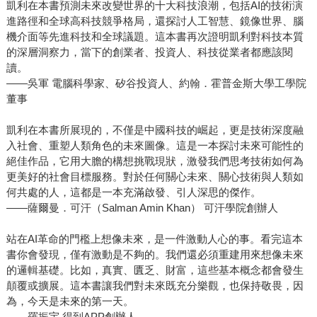
凱利在本書預測未來改變世界的十大科技浪潮，包括AI的技術演
進路徑和全球高科技競爭格局，還探討人工智慧、鏡像世界、腦
機介面等先進科技和全球議題。這本書再次證明凱利對科技本質
的深層洞察力，當下的創業者、投資人、科技從業者都應該閱
讀。
——吳軍 電腦科學家、矽谷投資人、約翰．霍普金斯大學工學院
董事
凱利在本書所展現的，不僅是中國科技的崛起，更是技術深度融
入社會、重塑人類角色的未來圖像。這是一本探討未來可能性的
絕佳作品，它用大膽的構想挑戰現狀，激發我們思考技術如何為
更美好的社會目標服務。對於任何關心未來、關心技術與人類如
何共處的人，這都是一本充滿啟發、引人深思的傑作。
——薩爾曼．可汗（Salman Amin Khan） 可汗學院創辦人
站在AI革命的門檻上想像未來，是一件激動人心的事。看完這本
書你會發現，僅有激動是不夠的。我們還必須重建用來想像未來
的邏輯基礎。比如，真實、匱乏、財富，這些基本概念都會發生
顛覆或擴展。這本書讓我們對未來既充分樂觀，也保持敬畏，因
為，今天是未來的第一天。
——羅振宇 得到APP創辦人