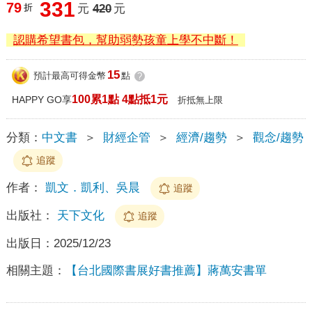
331
79
折
元
420
元
認購希望書包，幫助弱勢孩童上學不中斷！
15
預計最高可得金幣
點
?
100累1點 4點抵1元
HAPPY GO享
折抵無上限
分類：
中文書
＞
財經企管
＞
經濟/趨勢
＞
觀念/趨勢
追蹤
作者：
凱文．凱利、吳晨
追蹤
出版社：
天下文化
追蹤
出版日：
2025/12/23
相關主題：
【台北國際書展好書推薦】蔣萬安書單