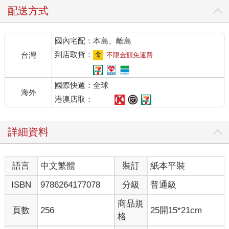
說，先出現好用的小刀、剪刀、鑷子，再出現多功能的瑞士刀。
配送方式
在未來，我們需要一個通用的人工智慧助理，它可以處理很多事
情，而且會比客服中心現在的人工智慧助理聰明得多。但我們需
國內宅配：本島、離島
要花很多時間才能達成這個目標，因為人工智慧助理的演進過程
實在太複雜。比起單一用途的人工智慧助理，要訓練出一個針對
到店取貨：
台灣
不限金額免運費
個人需求的通用人工智慧助理，並且讓它達到人們願意付費的水
準，還需要很多年的時間。
國際快遞：全球
海外
但稍微實用的人工智慧助理會在未來幾年出現。它最初的形態可
港澳店取：
能是由電商平台提供的零售助理，針對你的需求免費向你推薦商
品和服務。之後會出現更實用的人工智慧助理，它們會成為你的
詳細資料
祕書和管家，幫你查閱郵件、規劃旅遊行程等。我們對人工智慧
助理的依賴程度也會逐漸增加，這其實是延續對智慧型手機的依
賴。
語言
中文繁體
裝訂
紙本平裝
全新的人機互動方式
ISBN
9786264177078
分級
普通級
未來我們可能在不同的領域中使用不同的人工智慧助理，它們可
以是醫療顧問、補習班老師、心理諮商師、職涯教練和職涯顧問
商品規
頁數
256
25開15*21cm
等。在初期階段，人工智慧助理至少能幫助我們完成部分準備工
格
作。隨著人工智慧愈來愈聰明，它們的作用也會愈來愈大。