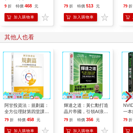
勢
源
從職
468
513
9
折
特價
元
79
折
特價
元
79
折
菜市
73
加入購物車
加入購物車
其他人也看
阿甘投資法：規劃篇：
輝達之道：黃仁勳打造
NV
全方位理財第四堂課，
晶片帝國，引領AI浪潮
一本
不預測未來波動，只規
的祕密
父黃
458
356
79
折
特價
元
79
折
特價
元
79
折
劃必然的成功
看全
加入購物車
加入購物車