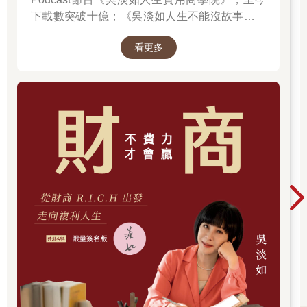
換句話說，只要有足夠智慧的互動介面，人工智慧助理就能以各
種形式出現，比如虛擬世界中的虛擬角色，隨時在線上待命的語
下載數突破十億；《吳淡如人生不能沒故事》也
音助理，或是透過智慧眼鏡以擴增實境呈現的各種提示。
突破1億人以上。她擅長用貼近生活的語言，解
看更多
讀歷史中的權力運作與人性選擇，讓看似遙遠的
人工智慧助理與鏡像世界的融合，會成為人機互動的主要方式，
過去，應對著現實人生的思索。
而它最有可能整合在智慧眼鏡或各類智慧型穿戴設備中，這些裝
置也將是下一個各方爭奪的關鍵戰場。
智慧型手機推出之後，誕生觸控式螢幕這種全新的人機互動介
面，與此相似，未來的智慧對話模式也需要新的標準和協定。
未來會有一大批全新的人機互動介面和手勢出現，讓我們藉此與
人工智慧機器人互動。這些互動將兼具語音和視覺元素，很可能
涵蓋人類在自然世界中互動的所有方式。語音只會是與人工智慧
助理互動的一種方式，因為使用語音時，我們無法像在視覺介面
中或像閱讀時那樣，直接獲取所有資訊。
蘋果公司推出的Vision Pro頭戴顯示器雖然在市場上的反應並不熱
烈，但它在探索未來的人機對話模式方面，有可能領先同業。現
在Vision Pro已經開始推動用手勢來與機器互動，未來還可能推出
新的資訊呈現方法和處理方式。每一個人機互動的作業系統都需