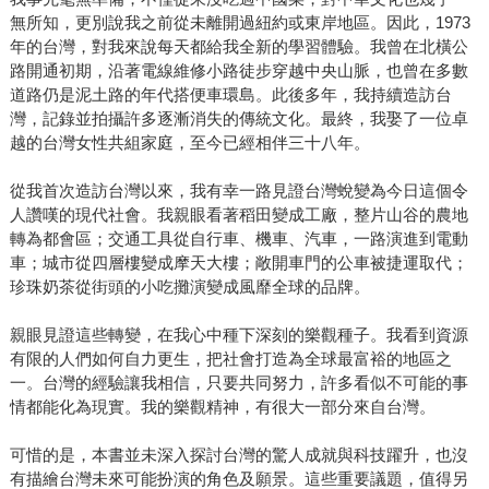
無所知，更別說我之前從未離開過紐約或東岸地區。因此，1973
年的台灣，對我來說每天都給我全新的學習體驗。我曾在北橫公
路開通初期，沿著電線維修小路徒步穿越中央山脈，也曾在多數
道路仍是泥土路的年代搭便車環島。此後多年，我持續造訪台
灣，記錄並拍攝許多逐漸消失的傳統文化。最終，我娶了一位卓
越的台灣女性共組家庭，至今已經相伴三十八年。
從我首次造訪台灣以來，我有幸一路見證台灣蛻變為今日這個令
人讚嘆的現代社會。我親眼看著稻田變成工廠，整片山谷的農地
轉為都會區；交通工具從自行車、機車、汽車，一路演進到電動
車；城市從四層樓變成摩天大樓；敞開車門的公車被捷運取代；
珍珠奶茶從街頭的小吃攤演變成風靡全球的品牌。
親眼見證這些轉變，在我心中種下深刻的樂觀種子。我看到資源
有限的人們如何自力更生，把社會打造為全球最富裕的地區之
一。台灣的經驗讓我相信，只要共同努力，許多看似不可能的事
情都能化為現實。我的樂觀精神，有很大一部分來自台灣。
可惜的是，本書並未深入探討台灣的驚人成就與科技躍升，也沒
有描繪台灣未來可能扮演的角色及願景。這些重要議題，值得另