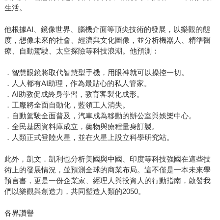
生活。
他根據AI、鏡像世界、腦機介面等頂尖技術的發展，以樂觀的態
度，想像未來的社會、經濟與文化圖像，並分析機器人、精準醫
療、自動駕駛、太空探險等科技浪潮。他預測：
．智慧眼鏡將取代智慧型手機，用眼神就可以操控一切。
．人人都有AI助理，作為最貼心的私人管家。
．AI助教促成終身學習，教育客製化成形。
．工廠將全面自動化，藍領工人消失。
．自動駕駛全面普及，汽車成為移動的辦公室與娛樂中心。
．全民基因資料庫成立，藥物與療程量身訂製。
．人類正式登陸火星，並在火星上設立科學研究站。
此外，凱文．凱利也分析美國與中國、印度等科技強國在這些技
術上的發展情況，並預測全球的商業布局。這不僅是一本未來學
預言書，更是一份企業家、經理人與投資人的行動指南，啟發我
們以樂觀與創造力，共同塑造人類的2050。
各界讚譽