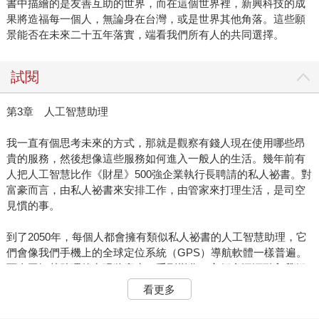
書中描繪的是友善互助的世界，而在這個世界裡，新興科技的成
果將造福每一個人，無論身在台灣，或是世界其他角落。這些願
景能否在未來二十五年落實，端看我們所有人的共同選擇。
試閱
第3章 人工智慧助理
我一直有個思考未來的方式，那就是觀察有錢人現在使用哪些昂
貴的服務，然後想像這些服務如何進入一般人的生活。幾年前有
人把人工智慧比作《財星》500強企業執行長聘請的私人祕書。對
富豪而言，由私人祕書來安排工作，由管家來打理生活，是司空
見慣的事。
到了2050年，每個人都會擁有類似私人祕書的人工智慧助理，它
們會像我們手機上的全球定位系統（GPS）導航軟體一樣普遍。
而人工智慧助理的出現將產生一系列變化。它們會深深融入我們
的生活，成為生活中不可或缺的一部分。
看更多
人工智慧助理的演進過程也會遵循從專用到通用的原則，也就是