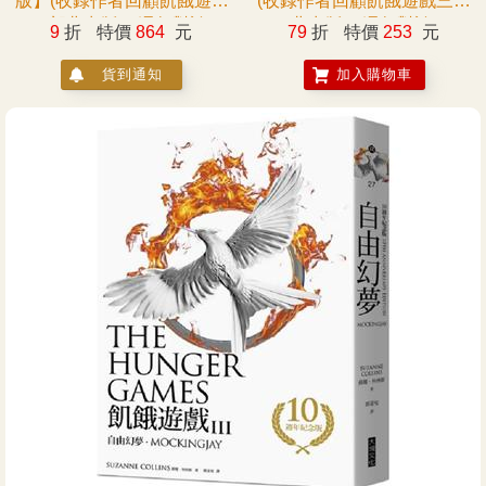
版】(收錄作者回顧飢餓遊戲
(收錄作者回顧飢餓遊戲三部
三部曲出版10週年對談)
曲出版10週年對談)
9
折
特價
864
元
79
折
特價
253
元
貨到通知
加入購物車