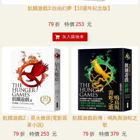
飢餓遊戲3:自由幻夢【10週年紀念版】
79
折
特價
253
元
加入購物車
飢餓遊戲2：星火燎原(電影原
飢餓遊戲前傳：鳴鳥與游蛇之
著小說)
歌
79
折
特價
253
元
79
折
特價
379
元