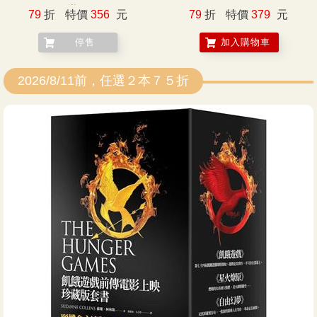
券）
79
折
特價
356
元
79
折
特價
379
元
停售
加入購物車
2026/8/11前，任選２本７５折