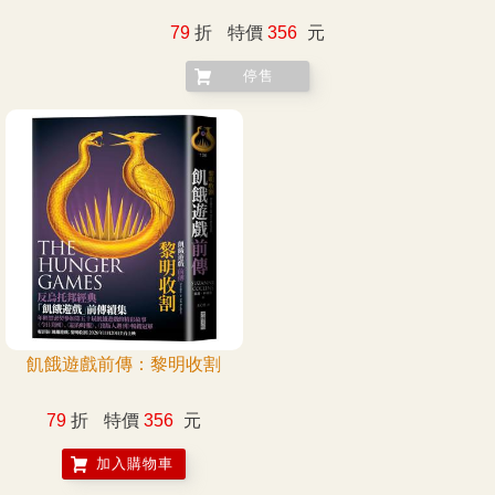
79
折
特價
356
元
停售
飢餓遊戲前傳：黎明收割
79
折
特價
356
元
加入購物車