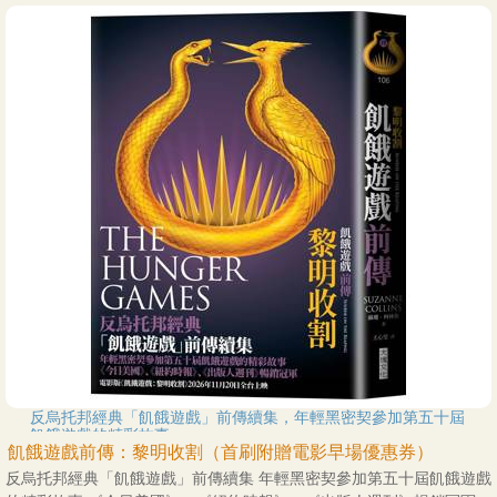
反烏托邦經典「飢餓遊戲」前傳續集，年輕黑密契參加第五十屆
飢餓遊戲的精彩故事
飢餓遊戲前傳：黎明收割（首刷附贈電影早場優惠券）
反烏托邦經典「飢餓遊戲」前傳續集 年輕黑密契參加第五十屆飢餓遊戲