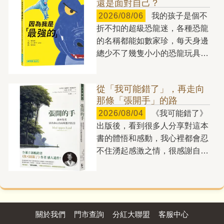
還是面對自己？
處扎根。但張貴興就如任何忠實
不拔，對自己和身邊的人十分吝
2026/08/06
我的孩子是個不
於創作的小說家，不斷用小說探
嗇，雖然坐擁龐大財富，但卻
折不扣的超級恐龍迷，各種恐龍
索更多的人間樣態，貢獻給讀者
「窮得只剩下錢」；有的人花錢
的名稱都能如數家珍，每天身邊
們，也因而成就《2084》這樣
如流水，毫無節制地透支自己的
總少不了幾隻小小的恐龍玩具。
的大跨越，台北成為小說主要場
未來，落得晚景淒涼的下場；但
玩耍時，他還會替不同的恐龍搭
景，而且用宛如「此曲只應天上
也有人能夠把握想要和需要的差
建各自的「世界」：有時將牠們
有」的筆力，讓這個地方的某些
別，將錢用得精準有度，過著自
從「我可能錯了」，再走向
分成草食性與肉食性兩大區域，
靈魂甦醒，讓某些發自於此地的
在富足的人生。 金錢能夠以
那條「張開手」的路
有時則依照生活環境，安排在海
獨特次聲波能被感知。 如果
驚人的方式形塑人們的生命。如
2026/08/04
《我可能錯了》
洋或陸地棲息；甚至還會仿照電
不是張貴興，我們看不到這樣的
果你不思考如何正確地用錢，錢
出版後，看到很多人分享對這本
影《侏羅紀公園》的情境，為某
台北，就如同如果沒有張貴興，
就會來用你，它會控制你，會把
書的體悟和感動，我心裡都會忍
些恐龍設置特別管制區。 孩
我們看不到那樣的婆羅洲。
你變成它的囚犯，毫不留情，且
不住湧起感激之情，很感謝自己
子在恐龍玩具的世界裡遊戲時，
愛欲是《2084》中一支突出的
絕不同情。反之，如果你知道如
有機會編到一本能讓這麼多人受
也正在一點一滴建構自己眼中的
主旋律。主人翁兼敘事者黃保
何使用金錢這種出色的工具，確
益的書，我自己也是受益者。我
世界——有人很強大，有人很弱
祿，對他的摯愛梅兒述說他與多
實可能為你造就更美好的人生。
對這本書最有感的就是「我可能
小。然而，究竟什麼才是真正的
個女人的交往故事。雖然男性胯
《花錢的藝術》沒有提供預
錯了」、「別相信自己的每個念
「強大」呢？ 第一次看到
下的「遠古巨獸」影響著男人對
算、訣竅，或一體適用的解決方
頭」，也因此開始特別留意自己
關於我們
門市查詢
分紅大聯盟
客服中心
《因為我是「最強的」》時，我
女人的態度與對待方式，但小說
案。它旨在讓你了解你和金錢的