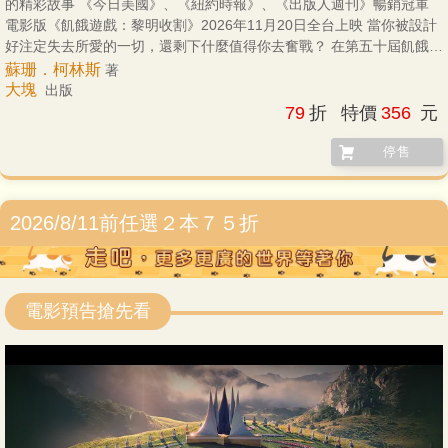
的精彩故事 《今日美國》、《紐約時報》、《出版人週刊》暢銷冠軍
電影版《飢餓遊戲：黎明收割》2026年11月20日全台上映 當你被設計
好注定失去所愛的一切，還剩下什麼值得你去奮戰？ 在第五十屆飢餓遊
戲的黎明來臨之際，恐懼籠罩著施惠國的各個行政區。今年是第二屆
蘇珊．柯林斯
著
「大旬祭」，將從每個行政區帶走比往年多一倍的貢品。 第十二區，黑
大塊
出版
密契．阿勃納西努力不去多想自己的勝算。抽籤日那一天剛好是他的生
79
折
特價
356
元
日，他唯一在意的，是撐過這一天，並能與他所愛的女孩在一起。 因為
一些意外，使得黑密契成了貢品，他感覺自己所有的夢想瞬間破碎。他
停售
被迫與家人和愛人分離，與另外三名來自第十二區的貢品一起被送往都
城：一位像他妹妹般的好友、一名沉迷於計算賠率的怪人及這一區最傲
慢的女孩。 當遊戲開始時，黑密契明白自己被安排成注定失敗的棋子。
2026/8/11前任選２本７５折
但在他心中，仍有一股力量渴望抗爭……並讓這場抗爭的回響，遠遠超
越那座致命的競技場。 柯林斯的小說已成為語彙的一部分——「這很飢
餓遊戲」甚至成為形容詞，用來描繪政府權力過度擴張與威權統治。
《飢餓遊戲》系列已成為美國反烏托邦文學的重要基石。 ——MSNBC
電影預告搶先看
《黎明收割》……成功完成了一項幾乎不可能的任務，讓一個早已被反
覆書寫的故事，依然如前作般親密且震撼人心。 ——《ELLE》 節奏緊
湊、殘酷無情的《飢餓遊戲》前傳續集登場，精彩絕倫。 ——《紐約時
報》 沒錯，這本全新的《飢餓遊戲》前傳真的就是這麼好看，滿足粉絲
所有期待，甚至更多。 ——《今日美國》 柯林斯對她的創作駕輕就
熟，這是一本充滿生命力的作品。 ——《人物雜誌》 彷彿柯林斯在引
導我們反思：我們究竟真正了解多少歷史？而我們又擁有多少力量，去