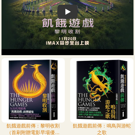
確保當下的真相能被帶入未來？ ——NPR 一則關於同情與憤怒的殘酷
故事，同時對宣傳與悲劇進行直白剖析，無論是長期粉絲或新讀者都會
Play video
感到滿足。 ——《出版人週刊》 原始、震撼且帶著深深的苦甜交織，
黑密契的過去輕而易舉地拼湊出《飢餓遊戲》宇宙的全貌……柯林斯曾
在過去的訪談中提到，若沒有話要說，她不會回到這個系列——而這
次，她有很多話要說。 ——《書單》 原三部曲粉絲的必讀之作，不可
或缺。 ——《學校圖書館期刊》
飢餓遊戲前傳：黎明收割
飢餓遊戲前傳：鳴鳥與游蛇
（首刷附贈電影早場優惠
之歌