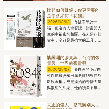
比起如何賺錢，你更需要的
是學會如何「花錢」
2026/08/08
有錢不等於幸
福，但沒有人會否認，財富與人
生的幸福密切相關。在人類的社
會中，金錢是最強大的工具，也
是生活中的必要資源，少了它，
你每天都將寸步難行。我們總是
婆羅洲的張貴興，台灣的張
拚命賺錢，卻往往不知道該如何
貴興，世界的張貴興
花錢。無止境地儲蓄，卻不敢把
2026/08/07
張貴興的小說向
錢用在真正能讓人生更美好的事
來以描寫婆羅洲歷史情結與自然
物上。我們混淆了欽佩與羨慕、
環境著稱，充滿原始的野蠻力量
舒適與過度、效用與地位，一不
與欲望的糾纏。他的讀者不無可
小心，就從財富的主人，變成了
能猜想，他的文學筆法只適用於
金錢的奴隸。 如何「花
婆羅洲，與熱帶雨林血脈相連，
錢」，將直接決定你的人生是否
真正的強大，是戰勝別人，
若是脫離婆羅洲的土壤，或許無
幸福。有些人家財萬貫，卻一毛