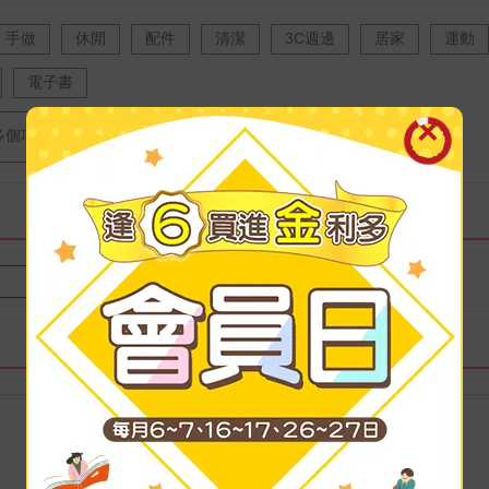
手做
休閒
配件
清潔
3C週邊
居家
運動
電子書
多個項目