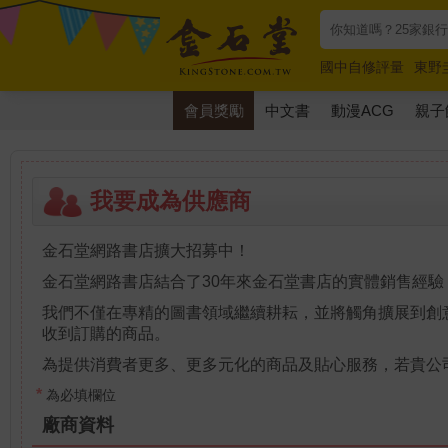
國中自修評量
東野
唯紅花綻放
奧德賽
會員獎勵
中文書
動漫ACG
親子
我要成為供應商
金石堂網路書店擴大招募中！
金石堂網路書店結合了30年來金石堂書店的實體銷售經驗，
我們不僅在專精的圖書領域繼續耕耘，並將觸角擴展到創
收到訂購的商品。
為提供消費者更多、更多元化的商品及貼心服務，若貴公
*
為必填欄位
廠商資料