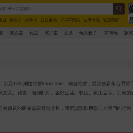
圭吾
楊双子
高希均
公益書包
16647續集
吉伊卡哇
通靈藥師
路邊攤新作
馬斯克
玩具總動員5
超慢跑
館
英文書
雜誌
電子書
文具
玩具親子
3C電玩
家
以及13年網路經營know how，穩健經營，並榮獲多年台灣
意文具、雜貨、服飾配件、各類生活、數位、家用品等。完善的
司有優質的商品需要管道販售，我們誠摯歡迎您加入我們的行列