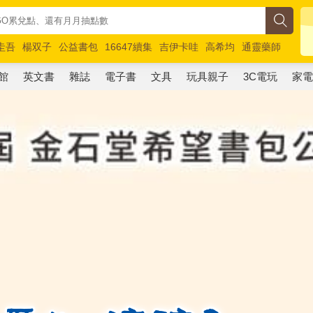
圭吾
楊双子
公益書包
16647續集
吉伊卡哇
高希均
通靈藥師
路邊攤新作
馬斯克
玩具總動員5
超慢跑
館
英文書
雜誌
電子書
文具
玩具親子
3C電玩
家