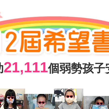
21,111
助
個弱勢孩子