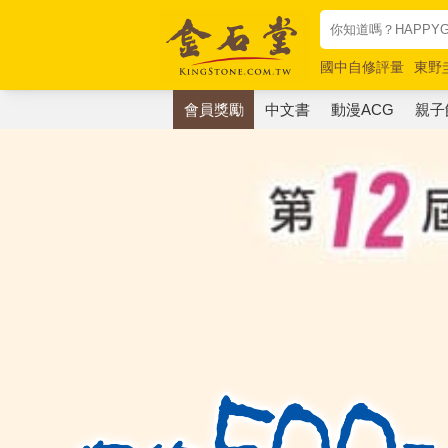
國中自修評量
東野
唯紅花綻放
奧德賽
會員獎勵
中文書
動漫ACG
親子