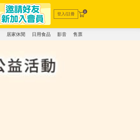
0
登入/註冊
電
居家休閒
日用食品
影音
售票