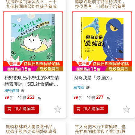
一場充滿驚奇的海洋大冒險
從深呼吸到練習說不，三十
體驗過脆弱才能懂得溫柔，
吧。2. 結合故事與知識的可
九個校園練習陪伴孩子養成
換位思考，引導孩子培養勇
愛繪本透過貓王子的冒險旅
剛剛好的溫柔
氣與同理心
程，帶領孩子觀察48種海洋
生物的樣貌和習性──從鯨魚
噴水的真正意涵、長相截然
不同的海豹親子，到深海裡
長相特殊的皇帶魚，符合SD
Gs目標「保育海洋生態」。
3. 專家審定，給孩子最正確
的海洋生態教育本書特別邀
請國立臺灣大學生態學與演
化生物學研究所助理教授林
大利老師，為本書進行專業
審定，讓孩子開心閱讀之
餘，也學習正確的海洋知
枡野俊明給小學生的39堂情
因為我是「最強的」
識！**適讀年齡：3～6歲文
字附注音。適合親子共讀，
緒素養課（SEL社會情緒學
也適合孩子自己練習閱讀。
楠茂宣
著
習×品格教育）
枡野俊明
著
253
277
79
折
特價
元
79
折
特價
元
加入購物車
加入購物車
凱特格林威大獎決選作品，
古人竟把木乃伊當藥吃、也
從孩子視角走進弱勢家庭看
是貓狗的鏟屎官？讓沉默幾