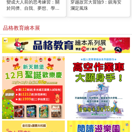
變成大人前的思考練習：關
穿越故宮大冒險9：鎮海安
於同儕、自我、夢想、學
瀾定風珠
業、戀愛和家人
品格教育繪本展