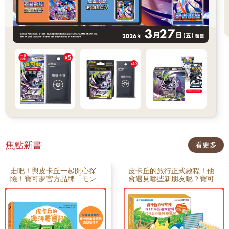
焦點新書
看更多
走吧！與皮卡丘一起開心探
皮卡丘的旅行正式啟程！他
險！寶可夢官方品牌「モン
會遇見哪些新朋友呢？寶可
ポケmonpoké」專為幼兒打
夢官方品牌monpoké系列專
造的最新繪本最新一集系列
為幼兒設計的嶄新寶可夢故
銷售突破560,000本！ 出發
事系列銷售突破560,000
尋寶去！圖圖犬和樂天河童
本！共3本＋4項全球限定贈
疊羅漢拿寶物，伊布與摩尼
品全球獨家贈品：全彩暖心
尼互相幫忙。和朋友在一起
留言小卡（10 x 15cm）=本