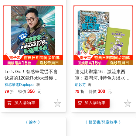
加入購物車
加入購物車
天天都熱銷
看更多
《 知識/百科 》
《 知識學習漫畫 》
Let‘s Go！有感筆電從不會
達克比辦案16：激流東西
缺席的120款Roblox最極限
軍：臺灣河川特色與淡水魚