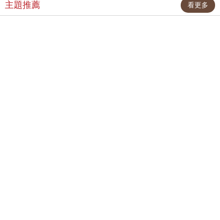
丘與好朋友貼紙+冒險時刻
最新力作，附【首卷特典】
松尾里佳子
著
肥志
著
卡片貼紙）
拉頁
510
411
75
折
特價
元
79
折
特價
元
加入購物車
加入購物車
看更多↓
主題推薦
看更多