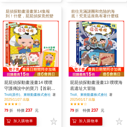
冠軍出道(Ｘ)探聽重大情報
(○)的機會。不過，擔任選秀
大賽主持人兼評審團主席的
屁偵探動畫漫畫第14集報
前往充滿謎團和危險的海
星星耀眼先生，在出題方
到！什麼，屁屁偵探竟然變
底！究竟這座島有著什麼樣
式，還有判斷獲勝的標準上
身成為古代主君還要挑戰
的身世與謎團？
似乎……有些不尋常，究竟
「一鏡到底」的電影演
在這光鮮亮麗的圓夢舞臺背
出？！還有，「萬事OK俱樂
後，有著什麼不為人知的祕
部」要怎麼幫助為了振興商
密？這一切又與怪盜學院的
店街而拚命努力的袁智慧
首領──怪盜Ｇ（本集將會揭
呢？ ◆第1話 噗噗 守護傳
開他的「廬山真面目」），
說中的寶刀 小鈴與好友
以及「DARK AGE計畫」有
小紅豆打工的燕魟電影製片
何關聯呢？…… 而在本
廠，收到一封來自怪盜M
集第二則故事〈布朗上學記
（又是字母怪盜，莫非和
2〉的回憶中，除了紀州老師
「怪盜學院」有什麼關
依然愛吃甜食、口腔健康依
聯？）的預告信，表示要盜
然令人憂心外，竟然出現了
取傳說中的寶刀「琉璃
布朗失散多年的雙胞胎妹妹
丸」。前往拍攝現場的屁屁
屁屁偵探動畫漫畫14 噗噗
屁屁偵探動畫漫畫13 噗噗海
艾維莉，只不過除了一樣喜
偵探、布朗，還有汪汪警察
歡骨頭外，他們兄妹兩人好
守護傳說中的寶刀【首刷特
底遺址大冒險
一行人，為了讓電影繼續順
像沒什麼共通點──聰明過人
利拍攝，居然通通要在電影
贈屁屁偵探主君造型閃卡】
Troll(原作)、東映動畫株式會社
著
Troll、東映動畫株式會社
著
的艾維莉，是個對發明充滿
中軋上一角？！穿梭在「古
2025/11/27 出版
2025/01/17 出版
熱情的天才，而且她好像與
色古香」的「時代劇」外景
★★★★☆
★★★★☆
怪盜學院有所牽連？！（小
片場內，他們是否能成功守
編在心裡吶喊：這是什麼腦
237
237
79
折
特價
元
79
折
特價
元
護住寶刀呢？！ ★精彩
洞大開的劇情，該不會要上
亮點：真是意想不到，頂著
演兄妹對立衝突的情節
「月代頭」髮型的屁屁偵
加入購物車
加入購物車
吧……） PS.若想溫故知
探，「時代劇」的古裝扮相