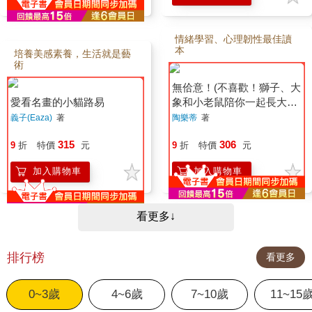
情緒學習、心理韌性最佳讀
本
培養美感素養，生活就是藝
術
無佮意！(不喜歡！獅子、大
愛看名畫的小貓路易
象和小老鼠陪你一起長大系
列2 臺文/華文雙語生活品格
義子(Eaza)
著
陶樂蒂
著
教育繪本，附臺語朗讀音檔)
315
306
9
折
特價
元
9
折
特價
元
加入購物車
加入購物車