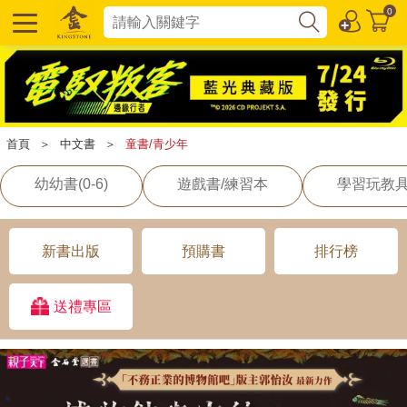
0
首頁
＞
中文書
＞
童書/青少年
幼幼書(0-6)
遊戲書/練習本
學習玩教
新書出版
預購書
排行榜
送禮專區