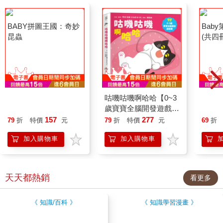
看更多↓
排行榜
看更多
0~3歲
4~6歲
7~10歲
11~15
BABY拼圖王國：奇妙
咕嘰咕嘰啊哈哈【0~3
Bab
昆蟲
歲寶寶全腦開發遊戲
(共四
書】
157
277
79
折
特價
元
79
折
特價
元
69
折