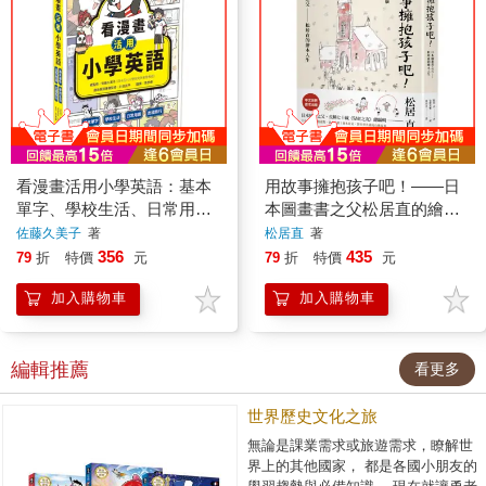
看漫畫活用小學英語：基本
用故事擁抱孩子吧！——日
單字、學校生活、日常用
本圖畫書之父松居直的繪本
語、出國旅行
人生（中文世界首次出版•安
佐藤久美子
著
松居直
著
野光雅插圖）
356
435
79
折
特價
元
79
折
特價
元
加入購物車
加入購物車
編輯推薦
看更多
世界歷史文化之旅
無論是課業需求或旅遊需求，瞭解世
界上的其他國家， 都是各國小朋友的