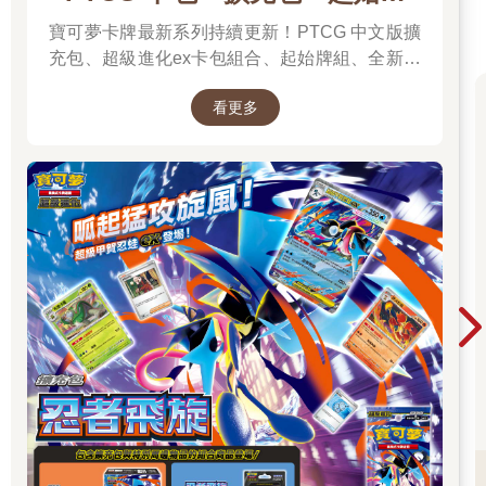
組．最新卡牌＆組合一次看
寶可夢卡牌最新系列持續更新！PTCG 中文版擴
充包、超級進化ex卡包組合、起始牌組、全新周
邊一次彙整，新彈上市不漏接，快速找到你要的
看更多
寶可夢卡牌！