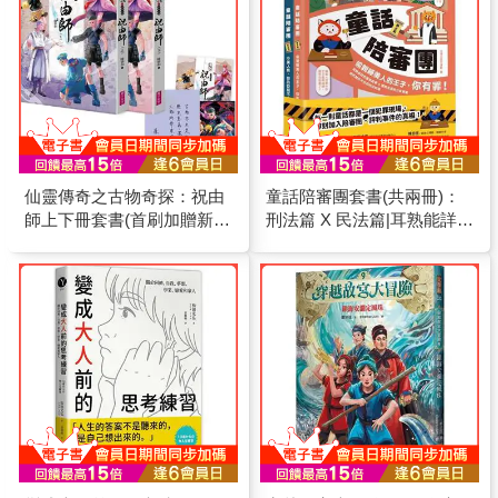
仙靈傳奇之古物奇探：祝由
童話陪審團套書(共兩冊)：
師上下冊套書(首刷加贈新系
刑法篇 X 民法篇|耳熟能詳的
列雙面海報＋上冊作者印簽
童話故事 X 連結生活的公民
金句扉頁)
素養，探究生活中無所不在
的法律知識