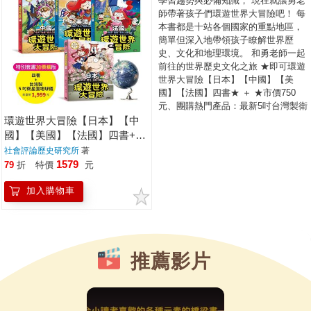
學習趨勢與必備知識， 現在就讓勇老
師帶著孩子們環遊世界大冒險吧！ 每
本書都是十站各個國家的重點地區，
簡單但深入地帶領孩子瞭解世界歷
史、文化和地理環境。 和勇老師一起
前往的世界歷史文化之旅 ★即可環遊
世界大冒險【日本】【中國】【美
國】【法國】四書★ ＋ ★市價750
元、團購熱門產品：最新5吋台灣製衛
星地圖地球儀★
環遊世界大冒險【日本】【中
國】【美國】【法國】四書+最
新５吋台灣製衛星圖地球儀
社會評論歷史研究所
著
1579
【特別套書1999元】
79
折
特價
元
加入購物車
推薦影片