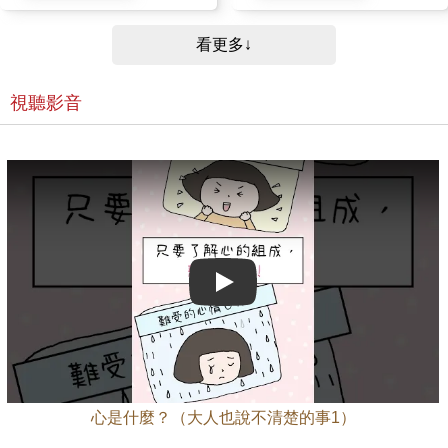
新〈布朗上學記〉，請見
也是帥氣爆表！ ◆第2話
《屁屁偵探讀本4 偵探對上
噗噗 被掉包的海報之謎
怪盜》 揉合小讀者喜歡
由於兒時跟媽媽之間的美好
看更多↓
的各種元素的橋梁書──
回憶，袁智慧想要振興「滿
◎環繞著屁屁偵探、偶像選
潮商店街」而投入選舉活
秀大賽、怪盜學院與「DAR
動。但是，一直認真努力的
K AGE計畫」，開展出眾多
視聽影音
他，卻發現自己精心製作、
角色與豐富情節，增加冒險
張貼的海報，好像一夜之間
故事的深度與挑戰性，創造
全被更換成「奇怪照片」的
系列書籍中的新鮮感。
版本而感到萬分沮喪。於
◎靈活動態的圖像分格，流
是，少年偵探團「萬事OK俱
暢的對白與敘述，在高潮迭
樂部」挺身而出，決心解決
起的故事發展中，穿插令人
這起事件！他們能解開謎
開懷的無厘頭幽默，讓讀者
團，成功破案嗎？在鎮上四
自然沉浸在欲罷不能的閱讀
處掉包海報的「犯人」，究
樂趣中！ ◎書衣內面附
竟有什麼目的呢？ ★精
有「偵探能力大考驗」，提
彩亮點：終於揭開從繪本第
醒小讀者觀察、留意書中各
一集《屁屁偵探 噗噗！找回
Play video
種有趣的線索與細節。
消失的人氣點心》 就亮相，
◎角色介紹 屁屁偵探：
並從事選舉活動的袁智慧的
隨時隨地都很冷靜。喜歡熱
故事！（關於海報上的「形
騰騰的飲料和甜甜的點心
象照」，如果你是選民，你
（特別是地瓜派）。興趣是
喜歡看到候選人盛裝打扮的
享受午茶與閱讀。口頭禪是
隆重模樣？還是比較自然、
「嗯哼，有可疑的氣味
日常的樣子呢？） 【動畫漫
呵」。 布朗：屁屁偵探
畫系列特色】 ◎透過連
心是什麼？（大人也說不清楚的事1）
的助手。是個個性單純，容
續的畫格、輕鬆的對話、有
易得意忘形的小迷糊。
趣的分鏡，鍛鍊小讀者在數