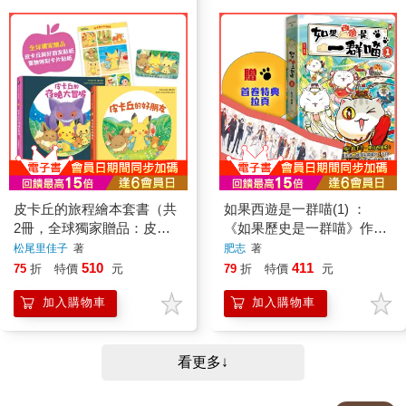
遊戲
的來源
有感筆電Daptoper
著
胡妙芬
著
356
300
79
折
特價
元
79
折
特價
元
加入購物車
加入購物車
《 繪本 》
《 橋梁書/兒童故事 》
皮卡丘的旅程繪本套書（共
如果西遊是一群喵(1) ：
2冊，全球獨家贈品：皮卡
《如果歷史是一群喵》作者