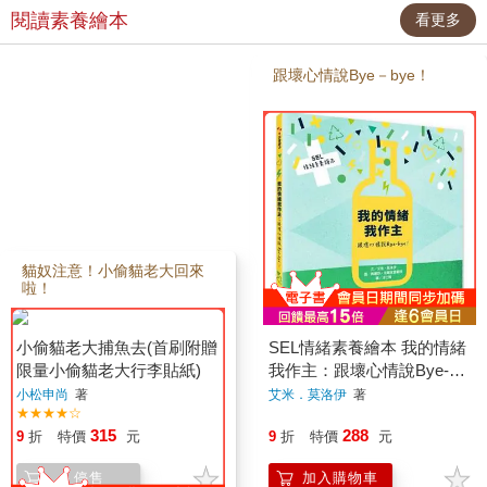
無尾熊小妹：具有強烈正義
位時代所需的理解圖像邏輯
閱讀素養繪本
看更多
感，個性耿直的少女。不
與文字敘事的能力（包括為
過，有時會有點過於急
提示腳色狀態而隨機出現的
躁……。 馬爾濟斯局
各種成語）。 ◎兼具幽
長：汪汪警察局的局長。是
貓奴注意！小偷貓老大回來
跟壞心情說Bye－bye！
默溫馨與驚險刺激的原創推
不經思考就直接反應的行動
啦！
理故事，始終蘊含正統推理
派。只要看到圓圓的東西就
解謎的趣味與精神，提供娛
會忍不住撲過去。興趣是打
樂性十足的閱讀經驗，讓小
高爾夫球。 萬事通：時
讀者更容易融入其中，一起
不時會把知道的事情說出
觀察、思考到推理。 ◎
來……
別出心裁的腳色設定，與情
節緊密相扣，尤其是有了更
生動活潑的台詞和更完整鋪
陳的劇情後，所有出場人物
的個性也更加鮮明（逗
趣），【屁屁偵探動畫漫畫
系列】無疑是認識屁屁偵探
世界眾多腳色的最佳途徑。
◎迷宮、「找找看」、
憑藉線索推理的各種圖像與
小偷貓老大捕魚去(首刷附贈
SEL情緒素養繪本 我的情緒
文字遊戲，持續帶給讀者多
限量小偷貓老大行李貼紙)
我作主：跟壞心情說Bye-
樣的動腦解謎考驗。
bye！
小松申尚
著
艾米．莫洛伊
著
★★★★☆
315
288
9
折
特價
元
9
折
特價
元
停售
加入購物車