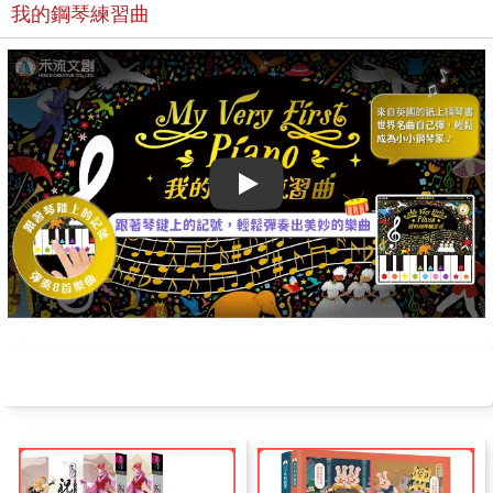
屁屁偵探讀本
怪盜亞森羅蘋
怪傑佐羅力推理
名偵探福爾摩斯
少年一推理事件簿
我的鋼琴練習曲
Play video