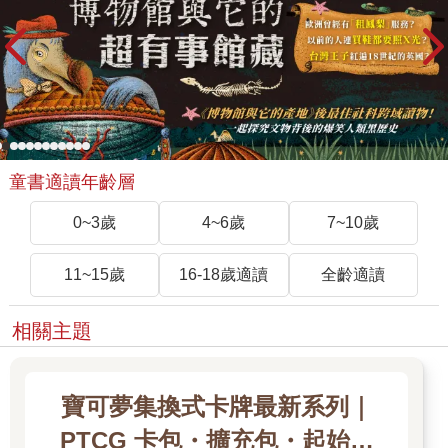
童書適讀年齡層
0~3歲
4~6歲
7~10歲
11~15歲
16-18歲適讀
全齡適讀
相關主題
寶可夢集換式卡牌最新系列｜
PTCG 卡包・擴充包・起始牌