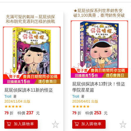
★屁屁偵探系列世界銷售突
破3,100萬冊，臺灣銷售突破
充滿可疑的氣味～屁屁偵探
300萬冊！《屁屁偵探讀本1
和布朗究竟遇到怎樣的挑戰
3 對決！怪盜學院 星星篇》
與難題呢？
報到！誰是最閃亮的巨
星？！熱鬧炫目的選秀大
賽，竟暗藏了驚人的陰
謀…… 為了幫助無尾熊
小妹尋找在參加偶像選秀比
賽中無故失蹤的表姊，屁屁
偵探前往競賽舉行的地方
「星塵島」；而根據國際汪
汪刑警組織的調查，怪盜學
院的總部就在那裡，但奇怪
的是，即使整座島都翻遍
了，也找不到什麼蛛絲馬
屁屁偵探讀本13對決！怪盜
跡……。為了見到出身「星
屁屁偵探讀本11新的怪盜
學院星星篇
塵島」的超級巨星，也是選
秀比賽的發起者──星星耀眼
Troll
著
Troll
著
先生，無尾熊小妹、布朗和
2024/11/04 出版
2026/04/01 出版
屁屁偵探組隊報名參加比
★★★★★
★★★★★
賽，化身為Pretty’s三人組合
237
253
79
折
特價
元
79
折
特價
元
的他們，從歌喉、談吐、服
裝、臺風到舞蹈，無不使出
渾身解數(?)，希望能在對戰
加入購物車
加入購物車
中一路過關斬將，爭取贏得