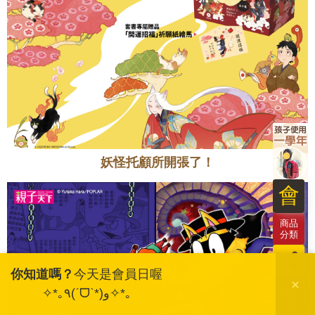
會
商品
分類
員
你知道嗎？
今天是會員日喔
日
妖怪托顧所開張了！
✧*｡٩(ˊᗜˋ*)و✧*｡