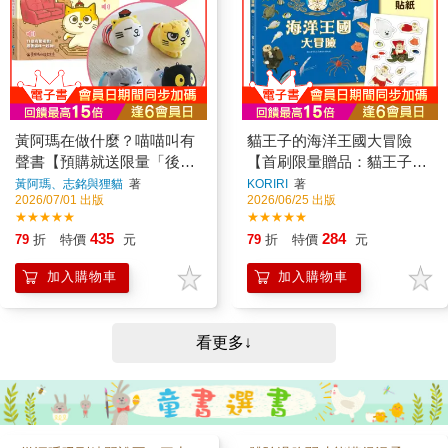
本獨家授權「貓王子❤冒
片大海上，尋找最適合自己
圖，決定前往森林、海岸洞
險」貼紙（10.5x14.8 cm）
的地方吧！伊布、咚咚鼠、
窟、沙灘尋找寶藏。他們能
在和平的貓咪王國裡，住著
魔尼尼、圖圖犬、樂天河童
順利找到嗎？和朋友一起展
一位可愛的貓王子。雖然還
也都來了，一起出發，一起
開的冒險之旅，又會發生什
不想睡覺，但貓管家爺爺已
玩耍，充滿驚喜的快樂冒
麼事呢？
經準備好要唸睡前故事了。
險！《皮卡丘的夜晚大冒
他今天唸的是貓王子最愛的
險》踏進神祕的森林，遇見
繪本《海洋王國》。於是，
謎擬Q、耿鬼，還有更多寶
貓王子一邊想像海洋王國的
黃阿瑪在做什麼？喵喵叫有
貓王子的海洋王國大冒險
可夢正悄悄現身……黑暗中
模樣，一邊進入了夢鄉。當
藏著驚喜，也藏著挑戰，有
聲書【預購就送限量「後宮
【首刷限量贈品：貓王子❤
貓王子再度睜開眼睛時——
夥伴就不怕！《寶可夢之
他竟然身處在大海之上！他
游泳隊夾子娃娃」1隻】
冒險貼紙】
黃阿瑪、志銘與狸貓
著
KORIRI
著
島》日本繪本賞、德國白烏
陸續遇見了鯨魚、海豹、海
2026/07/01 出版
2026/06/25 出版
鴉獎得主《上學快來不及
獺、海龜……還有各式各樣
★★★★★
★★★★★
了！》作者「小木屋工坊」
的海洋生物。「你們是誰
獻給孩子，以及所有曾是孩
435
284
79
折
特價
元
79
折
特價
元
喵？」「要帶我去哪裡
子的大人充滿衝擊力，將童
喵？」在魚兒的帶領下，貓
年的希望傳遞給下一代的夢
王子最終抵達的終點
加入購物車
加入購物車
幻物語
是……？✦✧✦✧✦✧✦✧✦1.
人氣插畫家KORIRI的貓咪新
作延續《貓咪拉麵店》、
《不可思議的貓世界》的畫
看更多↓
風，人氣插畫家KORIRI再次
發揮將貓咪擬人化的幽默功
力，以可愛又有點傻氣的貓
王子為主角，畫面中藏了各
種作者巧妙設計的細節，一
起跟著貓王子的腳步，展開