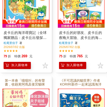
的感覺真好！全球獨家贈
書特色=1.寶可夢公司與品質
品：皮卡丘出發探險造型明
嚴謹的百年出版社小學館合
信片（16 x 13 cm）=內容簡
作，打造適合幼兒的皮卡丘
介=皮卡丘、伊布、咚咚鼠與
故事。2.人氣繪本作家松尾
新朋友發現了一張神祕的藏
里佳子，以紅紅的臉頰、暈
寶圖，決定前往森林、海岸
染的輪廓線，手繪媒材的溫
洞窟、沙灘尋找寶藏。他們
度，畫出與平常不一樣的皮
能順利找到嗎？和朋友一起
卡丘。附注音，適合3歲以
皮卡丘的海洋尋寶記（全球
皮卡丘的好朋友、皮卡丘的
展開的冒險之旅，又會發生
上。=內容簡介=《皮卡丘的
獨家贈品：皮卡丘出發探險
夜晚大冒險、皮卡丘的海洋
什麼事呢？寶可夢們發揮各
好朋友》（附贈皮卡丘與好
自的本領，齊心合作，克服
朋友貼紙）黃色的耳朵左右
造型明信片）
尋寶記(全三冊珍藏書盒版全
松尾里佳子
著
松尾里佳子
著
困難。尋寶大冒險，出發
搖動──皮卡丘搭著小船旅
2026/07/02 出版
2026/07/02 出版
球獨家贈品：暖心留言小
囉！=本書特色=1.寶可夢公
行，在這片大海上，尋找最
★★★★★
★★★★★
卡）
司與品質嚴謹的百年出版社
適合自己的地方吧！伊布、
269
765
79
折
特價
元
75
折
特價
元
小學館合作，打造適合幼兒
咚咚鼠、魔尼尼、圖圖犬、
的皮卡丘故事。2.人氣繪本
樂天河童也都來了，一起出
作家松尾里佳子，以紅紅的
發，一起玩耍，充滿驚喜的
加入購物車
加入購物車
臉頰、暈染的輪廓線，手繪
快樂冒險！《皮卡丘的夜晚
媒材的溫度，畫出與平常不
大冒險》（附贈冒險時刻卡
一樣的皮卡丘。3.皮卡丘與
片貼紙）踏進神祕的森林，
朋友們一起尋找寶藏的故
遇見謎擬Q、耿鬼，還有更
第一本會「喵喵叫」的有聲
《不可思議的貓世界》作者
事，帶領孩子學習如何與他
多寶可夢正悄悄現身……黑
書，收錄黃阿瑪及後宮貓咪
KORIRI新作一起來認識海洋
人「分工合作」，以及理解
暗中藏著驚喜，也藏著挑
的真實喵叫聲
生物喵～🐟 🐟 🐟「你們是
他人感受，展現同理關懷的
戰，有夥伴就不怕！《皮卡
誰？」「要帶我去哪裡
行動。附注音，適合3歲以上
丘的海洋尋寶記》（附贈皮
喵？」在神祕的大海裡，貓
=延伸閱讀=《皮卡丘的好朋
卡丘出發探險造型明信片）
王子遇見了哪些奇妙生物
友》黃色的耳朵左右搖動──
皮卡丘、伊布、咚咚鼠與新
呢？🐟 首刷限定贈品 🐟日
皮卡丘搭著小船旅行，在這
朋友發現了一張神祕的藏寶