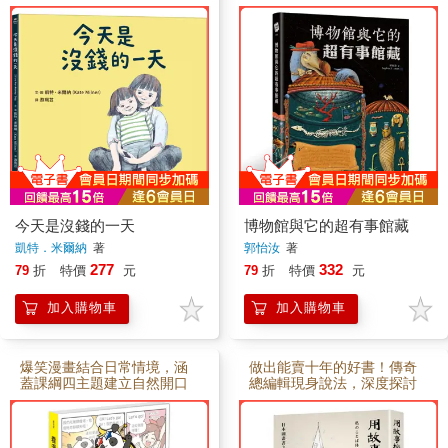
見生命的溫暖韌性
千年的文物用幽默感跟你聊
今天是沒錢的一天
博物館與它的超有事館藏
凱特．米爾納
著
郭怡汝
著
277
332
79
折
特價
元
79
折
特價
元
加入購物車
加入購物車
爆笑漫畫結合日常情境，涵
做出能賣十年的好書！傳奇
蓋課綱四主題建立自然開口
總編輯現身說法，深度探討
說的直覺語感
兒童觀與出版之道