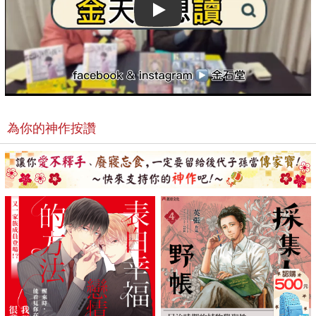
知音身邊嗎…！？
Play video
終於坦白相認！感人心脾的第7集！
為你的神作按讚