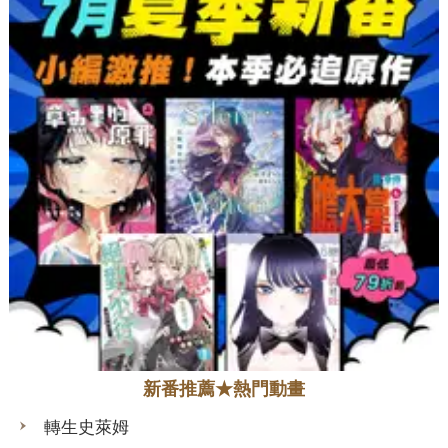
新番推薦★熱門動畫
轉生史萊姆