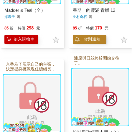
Madder & Teal（全）
星期一的豐滿 青版 12
海塩子
著
比村奇石
著
298
170
85
折
特價
元
85
折
特價
元
加入購物車
貨到通知
漆原與日並終於開始交往
了。
京香為了展示自己的主張，
決定挺身挑戰現任總組長．
山城戀。