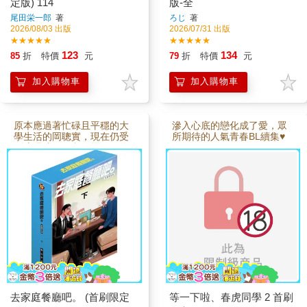
定版) 114
版-全
尾田栄一郎
著
ろじ
著
2026/08/03 出版
2026/07/31 出版
★★★★★
★★★★★
123
134
85
折
特價
元
79
折
特價
元
加入購物車
加入購物車
原本應過著忙碌且平穩的大
滲入心底的戀化成了愛，眾
學生活的岡聰實，現在仍受
所期待的人氣青春BL續集♥
到流氓成田狂兒的擺弄。為
準備成為普通的大人，聰實
明明已經下定決心向狂兒告
別，但回程時卻從背後抱住
了狂兒。為何我會這麼做？
聰實開始思考自己如此行動
的原因…首刷限定撲克牌 約
63*88mm 紙明信片 約10*15
cm 紙
去家庭餐廳吧。 (首刷限定
等一下啦、春虎同學 2 首刷