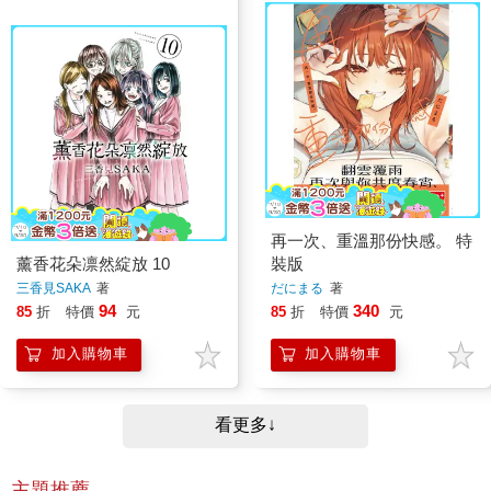
再一次、重溫那份快感。 特
薰香花朵凛然綻放 10
裝版
三香見SAKA
著
だにまる
著
94
340
85
折
特價
元
85
折
特價
元
加入購物車
加入購物車
看更多↓
主題推薦