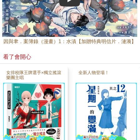
Play video
因與聿．案簿錄（漫畫）1：水漬【加贈特典明信片．漣漪】
看了會開心
女排校隊王牌選手×獨立搖滾
全新人物登場！
樂團主唱