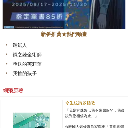
新番推薦★熱門動畫
鏈鋸人
鋼之鍊金術師
葬送的芙莉蓮
我推的孩子
網飛原著
今生也請多指教
「我是尹珠媛…我不會屈服的，我會
說到您相信為止。」
⊛韓國人氣條漫作家李惠「首部實體