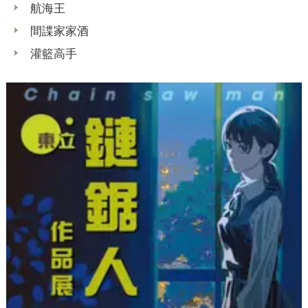
航海王
間諜家家酒
灌籃高手