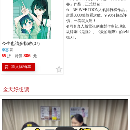
書」作品，正式登台！
⊛LINE WEBTOON人氣排行榜作品，
超過3000萬觀看次數、9.98分超高評
價，一看就入迷！
⊛同名真人版電視劇由製作多部現象
級韓劇《鬼怪》、《愛的迫降》的tvN
操刀，
《哲仁皇后》申惠善、《梨泰院
今生也請多指教(07)
class》安普賢領銜主演，好評如潮！
李惠
著
306
85
折
特價
元
下一生，我也想記住你；這一世，只
為與你相遇。
加入購物車
甜到牙疼！！超越輪迴的愛情故事♥
史上最會撩人的女主角潘知音，今生
也要積極向文瑞夏發動直球攻勢！！
金天好想讀
潘知音為了不讓瑞夏陷入無邊無際的
罪惡感之中，
說出自己就是尹珠媛這個祕密，
並把以前送給他的箱子鑰匙位置告訴
他。
瑞夏得知這個真相後，還能坦然待在