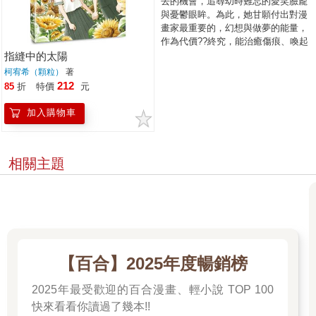
去的機會，追尋幼時難忘的愛笑臉龐
與憂鬱眼眸。為此，她甘願付出對漫
畫家最重要的，幻想與做夢的能量，
作為代價??終究，能治癒傷痕、喚起
奇蹟的，是無私的同理、陪伴，與
指縫中的太陽
愛。 屢獲金漫獎等多項國內外大獎的
柯宥希（顆粒）
著
漫畫家柯宥希，將亟需大眾關心的兒
212
85
折
特價
元
少暴力事件，轉化為穿越悲痛、感人
至深的神奇旅程，也寄託她描繪故事
加入購物車
的真摯初心：「希望我的漫畫也能給
予別人支撐住自己的力量。」漫畫就
是擁有神奇的魔力，期盼將含著淚水
相關主題
的微笑，送給每個需要療癒的內在小
孩，以及想要給出撫慰的每顆溫柔之
心。
【百合】2025年度暢銷榜
2025年最受歡迎的百合漫畫、輕小說 TOP 100
快來看看你讀過了幾本!!