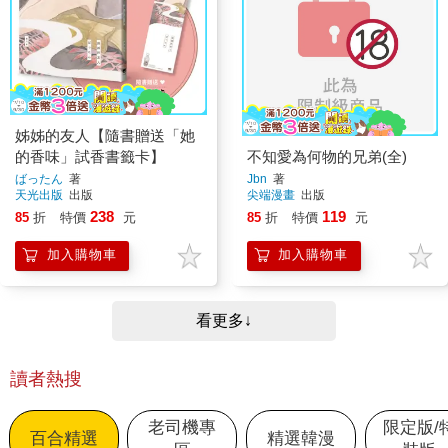
姊姊的友人【隨書贈送「她
的香味」試香書籤卡】
不知愛為何物的兄弟(全)
ばったん
著
Jbn
著
天光出版
出版
尖端漫畫
出版
238
119
85
折
特價
元
85
折
特價
元
加入購物車
加入購物車
看更多↓
讀者熱搜
老司機專
限定版/
百合精選
精選韓漫