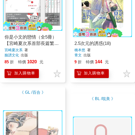
你是小文的戀情（全5冊）
【宮崎夏次系首部長篇繁體
2.5次元的誘惑(18)
中文版，獨家贈限量B5彩色
宮崎夏次系
著
橋本悠
著
臉譜文化
出版
青文
出版
海報】
1020
144
85
折
特價
元
9
折
特價
元
加入購物車
加入購物車
《 GL /百合 》
《 BL /耽美 》