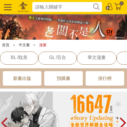
0
首頁
＞
中文書
＞
漫畫
BL /耽美
GL /百合
華文漫畫
新書出版
預購書
排行榜