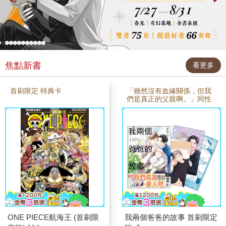
焦點新書
看更多
首刷限定 特典卡
「雖然沒有血緣關係，但我
們是真正的父親啊。」同性
婚姻法案通過，從大學時期
開始交往的奈央和愛，結婚
後收養了愛子——廣（0
歲）。敏感又愛哭的奈央和
我行我素的愛。這截然不同
的兩人，一起應對小孩半夜
哭鬧、初次上托兒所，以及
和其他家長互動等等，充滿
酸甜苦辣的育兒生活正式展
開——！※首刷限定版內容
物●《我兩個爸爸的故事》單
行本●首刷限定特典卡2入組
(10×14.5cm)●首刷限定拍貼
風書籤 (5.2×15.2cm)
ONE PIECE航海王 (首刷限
我兩個爸爸的故事 首刷限定