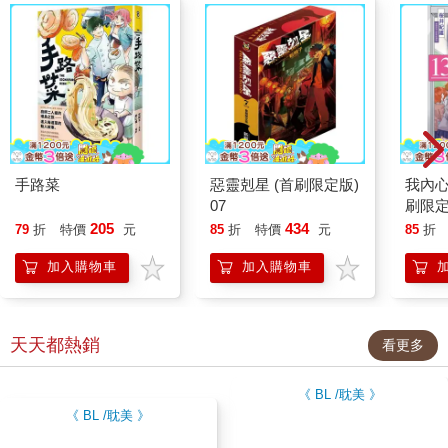
手路菜
惡靈剋星 (首刷限定版)
我內心
07
刷限定版
205
434
79
折
特價
元
85
折
特價
元
85
折
加入購物車
加入購物車
天天都熱銷
看更多
《 BL /耽美 》
《 BL /耽美 》