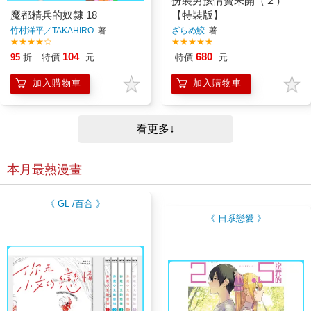
扮裝男孩情竇未開（２）
魔都精兵的奴隸 18
【特裝版】
竹村洋平／TAKAHIRO
著
ざらめ鮫
著
★★★★☆
★★★★★
104
680
95
折
特價
元
特價
元
加入購物車
加入購物車
看更多↓
本月最熱漫畫
《 GL /百合 》
《 日系戀愛 》