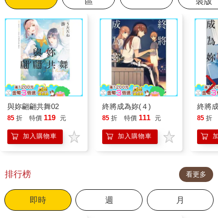
區
裝版
與妳翩翩共舞02
終將成為妳(４)
終將成
119
111
85
折
特價
元
85
折
特價
元
85
折
加入購物車
加入購物車
排行榜
看更多
即時
週
月