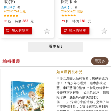
版)(下)
限定版-全
和山やま
著
あめきり
著
2026/07/24 出版
2026/07/24 出版
★★★★★
★★★★★
383
181
85
折
特價
元
79
折
特價
元
加入購物車
加入購物車
看更多↓
編輯推薦
看更多
如果痛苦被看見
＊少女漫畫天后柯宥希，感動療癒力
作！ ＊青少年心理第一線專家張淑
慧、李昭慧傾心監修 ＊特別收錄番外
漫畫與專家解說 「如果你願意，我想
陪著你，感受所有的快樂與悲
傷……」 深埋心中的遺憾，驚動了時
空夢境管理員，女孩換來三次回到過