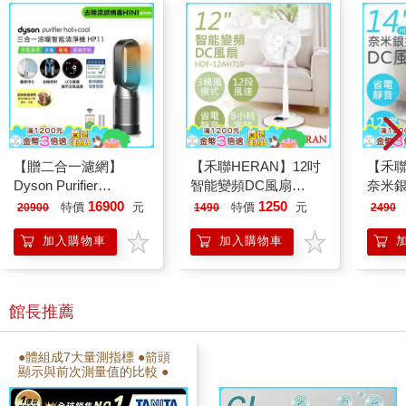
【贈二合一濾網】
【禾聯HERAN】12吋
【禾聯
Dyson Purifier
智能變頻DC風扇
奈米銀
Hot+Cool™ 三合一涼
HDF-12AH710
HDF-
16900
1250
特價
元
特價
元
20900
1490
2490
暖智能空氣清淨機
加入購物車
加入購物車
HP11 (黑色)
館長推薦
●體組成7大量測指標 ●箭頭
顯示與前次測量值的比較 ●
取出收納皆輕便好拿 ●自動
辨識功能，站上即量 ●登錄