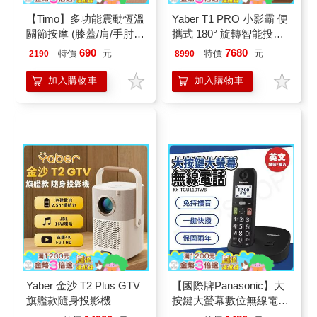
【Timo】多功能震動恆溫
Yaber T1 PRO 小影霸 便
關節按摩 (膝蓋/肩/手肘通
攜式 180° 旋轉智能投影
用) 無線充電加熱護膝 智
機
690
7680
特價
元
特價
元
2190
8990
能震動護膝熱敷【雙入
組】
加入購物車
加入購物車
Yaber 金沙 T2 Plus GTV
【國際牌Panasonic】大
旗艦款隨身投影機
按鍵大螢幕數位無線電話
KX-TGU110TWB