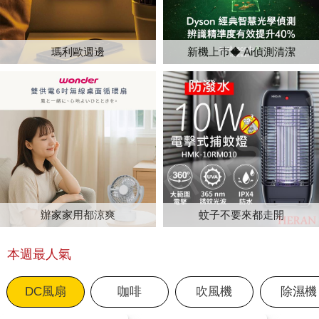
瑪利歐週邊
新機上巿◆ Ai偵測清潔
辦家家用都涼爽
蚊子不要來都走開
本週最人氣
DC風扇
咖啡
吹風機
除濕機