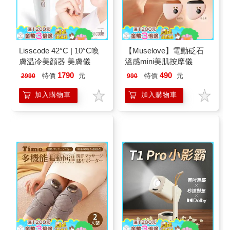
Lisscode 42°C | 10°C喚
【Muselove】電動砭石
膚温冷美顔器 美膚儀
溫感mini美肌按摩儀
1790
490
特價
元
特價
元
2990
990
加入購物車
加入購物車