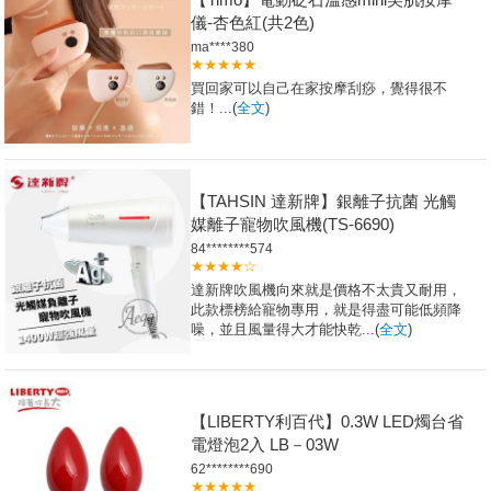
儀-杏色紅(共2色)
ma****380
★★★★★
買回家可以自己在家按摩刮痧，覺得很不
錯！...(
全文
)
【TAHSIN 達新牌】銀離子抗菌 光觸
媒離子寵物吹風機(TS-6690)
84********574
★★★★☆
達新牌吹風機向來就是價格不太貴又耐用，
此款標榜給寵物專用，就是得盡可能低頻降
噪，並且風量得大才能快乾...(
全文
)
【LIBERTY利百代】0.3W LED燭台省
電燈泡2入 LB－03W
62********690
★★★★★