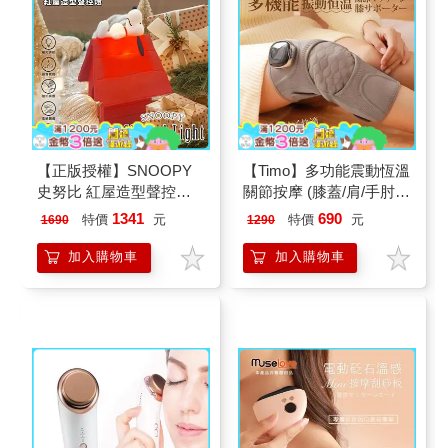
【正版授權】SNOOPY
【Timo】多功能震動恆溫
史努比 紅屋造型聲控燈
關節按摩 (膝蓋/肩/手肘通
夜燈 氣氛燈
用) 無線充電加熱護膝 智
1341
690
特價
元
特價
元
1690
1290
能震動護膝熱敷 【單入
組】
加入購物車
加入購物車