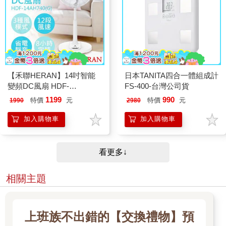
【禾聯HERAN】14吋智能
日本TANITA四合一體組成計
變頻DC風扇 HDF-
FS-400-台灣公司貨
14AH740(G)
1199
990
特價
元
特價
元
1990
2980
加入購物車
加入購物車
看更多↓
相關主題
上班族不出錯的【交換禮物】預