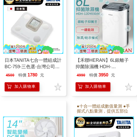
人數：5人
日本TANITA七合一體組成計
【禾聯HERAN】6L銀離子
BC-759-三色選-台灣公司貨
抑菌除濕機 HDH-
(日本製)-象牙白
12DY030(N)
1780
3950
特價
元
特價
元
4500
4990
加入購物車
加入購物車
●十合一體組成數值量測 ●手
握式八點量測，提供五部位
體脂肪及肌肉量細部分析 ●
可記憶前次測量結果 ●可登
錄5位用戶，具自動辨識功能
●運動員模式 ●日本製