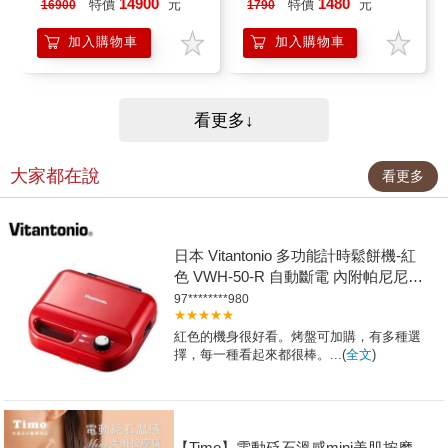
14900
1480
特價
元
特價
元
16900
1790
加入購物車
加入購物車
看更多↓
大家都在說
看更多
日本 Vitantonio 多功能計時鬆餅機-紅
色 VWH-50-R 自動斷電 內附帕尼尼/
方格烤盤
97********980
★★★★★
紅色的機身很好看。烤盤可加購，有多種選
擇，每一種看起來都很棒。...(
全文
)
【Timo】電動砭石溫感mini美肌按摩