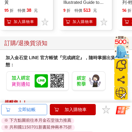
黃
Illustrated Guide to
列-
Pokemon Ecology
平煎
38
513
95
折
特價
元
9
折
特價
元
56
折
(Pokemon Pikachu
Press)
加入購物車
加入購物車
訂購/退換貨須知
加入金石堂 LINE 官方帳號『完成綁定』，隨時掌握出貨動
態：
提醒您！！
金石堂及銀行均不會請您操作ATM! 如接獲電話要求您前往
立即結帳
加入購物車
ATM提款機，請不要聽從指示，以免受騙上當！
※ 下方點圖前往本月金石堂強力推薦
※ 共和國1150701新書延伸兩本75折
退換貨須知：