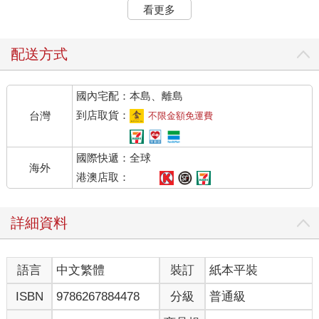
除了有火車、高鐵、捷運三鐵共構外，還有龐大的地下街跟百貨
看更多
商場，第一次到這裡的遊客，一下車就會被眼前錯綜複雜的指示
牌嚇傻，光是月臺上的驗票出口就有好幾個，根本搞不清楚要往
哪裡走，就算找到正確的驗票口，想要離開祈安車站這個地下迷
配送方式
宮、成功回到地面也是一大難關，因為從驗票口出去後，挑戰才
正式開始。
國內宅配：本島、離島
祈安車站通往地面的出口總共有幾個？沒有人真正算過，除了車
站本身的出口外，還有從地下街延伸出去的出口，每個出口都由
到店取貨：
台灣
不限金額免運費
數字跟英文字母相互搭配，少說也有好幾十個。
就算是綺媚這樣從小在祈安市長大的人，每次來到祈安車站時還
國際快遞：全球
是會迷路，至於那些出口編號，她更是一個都記不住。
海外
還好，只要從月臺的西出口出去，綺媚就能看到救星了，那是在
港澳店取：
祈安車站這個巨大的地下迷宮裡，她唯一認得的路標。
一個跟真人同樣高度的雕像就矗立在西出口外面，那是祈安車站
詳細資料
大名鼎鼎的「方塊人」。
「方塊人」的身體看上去就像一般的塑膠假人，頭部則是一個巨
大的正方形，乍看之下，它的頭部就像一個巨大的魔術方塊，每
語言
中文繁體
裝訂
紙本平裝
一面都被分成3╳3的格子。
但印在那些格子上的並不是紅、藍、綠這些色塊，而是真實的人
ISBN
9786267884478
分級
普通級
類五官，每一格裡都印著眼睛、鼻子跟嘴巴等人類臉上的器官，
這些五官的順序在方塊上被完全打亂，以方塊人的正面來說，最