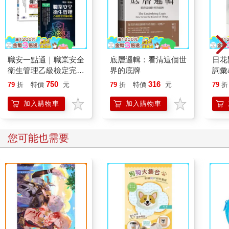
啪嘰。
一個聲響吸引了綺媚的注意。
那是一聲極其細小、像是什麼東西輕輕碰撞的聲音。
是來清場的保全嗎？綺媚轉頭一看，可是身後卻只有默默站著的
方塊人雕像。
職安一點通｜職業安全
底層邏輯：看清這個世
日花
是自己聽錯了嗎？畢竟當周圍都安靜下來的時候，一點小聲音都
衛生管理乙級檢定完勝
界的底牌
詞彙
會變得很明顯。
攻略｜2026版(套書)
750
316
79
折
特價
元
79
折
特價
元
79
折
綺媚正要收回視線，那聲音卻再度響起，而且比剛才更清楚。
啪嘰。
加入購物車
加入購物車
綺媚的視線硬生生停在空中，準備吐出來的一口氣也凝固在胸
口。
這一次，她清楚看到了聲音的來源。
您可能也需要
方塊人頭上的一隻眼睛，剛剛竟然眨了一下。
啪嘰、啪嘰、啪嘰、啪嘰啪嘰啪嘰啪嘰啪嘰。
那聲音像是引發了某種連鎖反應，不只一隻眼睛，方塊人頭上的
所有五官像是從冬眠中醒來般，眼睛、鼻子、嘴巴，全都活生生
動了起來。
綺媚本能地往後退，她想尖叫，喉嚨卻發不出聲音，她想拔腿逃
跑，可是她的視線卻無法從方塊人身上移開。
喀噠喀噠喀噠，連續一連串的金屬磨擦聲響起，方塊人的整個頭