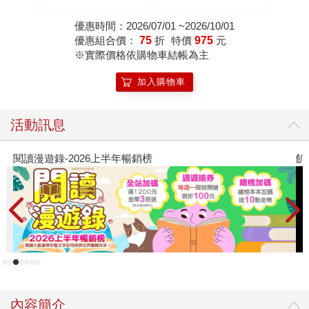
灣都市傳說 × 家族懸
書口全彩噴畫╳作者印
案，百萬人氣作家路邊
簽短語扉頁｝
優惠時間：2026/07/01 ~2026/10/01
攤今年最瘋狂的驚悚小
優惠組合價：
75
折
特價
975
元
說）
※實際價格依購物車結帳為主
加入購物車
活動訊息
閱讀漫遊錄-2026上半年暢銷榜
飢
內容簡介