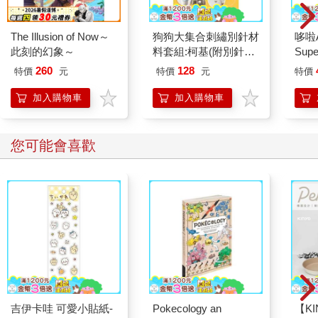
部開始像魔術方塊一樣旋轉扭動。
一圈、兩圈、三圈，原本雜亂無序的五官在一次又一次的旋轉中
The Illusion of Now～
狗狗大集合刺繡別針材
哆啦
逐漸歸位。
此刻的幻象～
料套組:柯基(附別針，
Sup
當最後一層方塊「喀」一聲扣上時，方塊人的正面不再是混亂的
含全程影音教學)
遊卡
五官，而是一張拼湊而成的完整人臉，眼睛、鼻子、嘴巴全都回
260
128
特價
元
特價
元
特價
到了正確的位置上。
加入購物車
加入購物車
那張臉沒有表情，也看不出任何情緒，只是直勾勾地盯著綺媚。
此時綺媚早已忘了要逃跑，直到那張臉微微張開嘴唇，用像是不
屬於這個世界的聲音緩緩說出一句話。
您可能會喜歡
在這一瞬間，綺媚才知道自己已經逃不掉了。
吉伊卡哇 可愛小貼紙-
Pokecology an
【KI