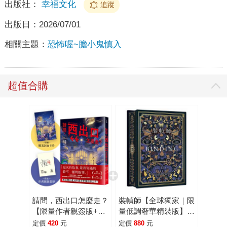
出版社：
幸福文化
追蹤
出版日：
2026/07/01
相關主題：
恐怖喔~膽小鬼慎入
超值合購
請問，西出口怎麼走？
裝幀師【全球獨家｜限
【限量作者親簽版+加
量低調奢華精裝版】
贈精美封面卡片】（臺
｛英國原版燙金設計╳
定價
420
元
定價
880
元