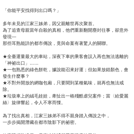
「你能平安找得到出口嗎？」
多年未見的江家三姊弟，因父親離世再次聚首。
為了追查母親當年自殺的真相，他們重新翻開塵封往事，卻意外
發現—
那些耳熟能詳的都市傳說，竟與命案有著驚人的關聯。
★全臺運量最大的車站，深夜下車的乘客會誤入再也無法逃離的
「神祕出口」……
★一包熟悉的綠色餅乾，據說能召來好運；但如果放錯顏色，會
發生什麼事？
★不對外開放的網咖包廂，只要聞到某種氣味，就再也無法戒
除。
★垃圾車上的絨毛娃娃，牽扯出一樁殘酷虐兒案件；當〈給愛麗
絲〉旋律響起，令人不寒而慄。
為了找出真相，江家三姊弟不得不親身踏入傳說之中，
一步步揭開潛藏在都市陰影下的祕密。