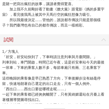
是賭一把寫出瘋狂的故事，讓讀者覺得驚喜。
加上我不久前剛好看了動畫《膽大黨》跟電影《媽的多重宇
宙》，看完後我馬上被其中天馬行空的瘋狂想像力吸引。
所以我最後決定……管他的，誰說都市傳說只能是那個樣
子？我們臺灣也有自己的都市傳說，而且一樣精彩。
試閱
1／方塊人
「祈安，祈安站快到了，下車時請注意列車與月臺間隙。」
列車到站，車門開啟，時間已近午夜，這是祈安車站今天的最後
一班車，下車的乘客人數不多，每節車廂只有兩、三名乘客下
車。
這些晚歸的乘客像是早已熟悉了方向，下車後腳步沒有絲毫停
留，快速地朝著自己選定的出口走去，只有一個人例外。
「西出口……西出口要從哪裡走呢……」
一起下車的乘客都已經匆匆離開了，只有黃綺媚還站在月臺上看
著樓層導覽圖尋找出口。
祈安車站跟一般車站不同，身為國內數一數二的大型地下車站，