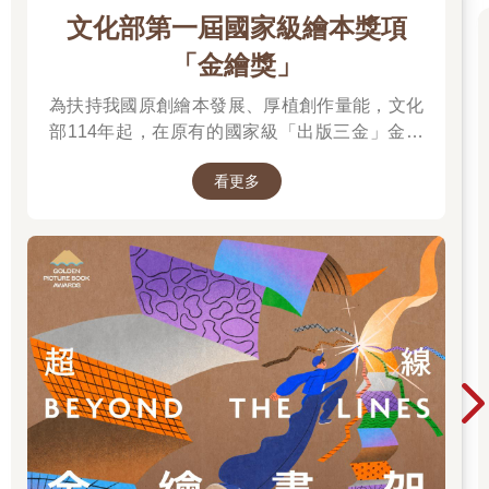
會再買點宵夜，在車上邊聊天邊吃。
文化部第一屆國家級繪本獎項
雖然已經結婚二十年了，但綺媚還是很喜歡這樣在車上約會的兩
「金繪獎」
人時光。
不過勝岳這一次卻遲遲沒有接電話，綺媚連續打了好幾通都被轉
為扶持我國原創繪本發展、厚植創作量能，文化
入語音信箱，傳訊息也沒有回覆。
部114年起，在原有的國家級「出版三金」金鼎
「奇怪，他今天那麼早睡嗎？」
在丈夫沒有回覆的情況下，綺媚只好跟別人求救了，而那個人就
獎、金漫獎、金典獎外，新增「金繪獎」，希望
是大女兒江芊穗。
看更多
促進台灣圖文出版的多元發展。獎項分為「特別
綺媚再一次撥出電話，這次對方很快就接起來了：「喂，媽？」
貢獻獎」、「繪本新人獎」、「繪本編輯獎」、
「小穗，妳在家嗎？」
「跨域應用獎」、「年度繪本獎」，以及「金繪
「我在房間看書，怎麼了？」手機那頭的芊穗發出一陣喀吱喀吱
大獎」。
的聲音，綺媚知道芊穗所謂的看書其實就是看漫畫配零食。
「妳能幫我去看一下妳爸，他睡著了嗎？」
綺媚聽到芊穗發出一陣不明顯的抱怨聲，不過從腳步聲聽起來，
她還是走出房間去確認了。
大概等了一分鐘，芊穗就有了回覆，只是她的聲音突然變得低
沉，有些遲疑地說：「爸，他……嗯，他在床上睡著了。」
「奇怪，他知道我要回來，怎麼這麼早就睡了？」綺媚失望地嘆
了一口氣，又說：「算了，不要吵他，妳能開車來祈安車站接我
嗎？我在方塊人這邊等妳。」