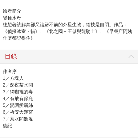
繪者簡介
變種水母
總想著該解禁卻又躊躇不前的外星生物，絕技是自閉。作品：
《偵探冰室・貓》、《北之國－王儲與龍騎士》、《早餐店阿姨
什麼都記得住》
目錄
作者序
1／方塊人
2／深夜茶水間
3／網咖裡的毒
4／有放有保庇
5／變調愛麗絲
6／祈安大迷宮
7／茶水間餘溫
後記