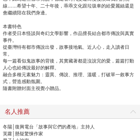
線……希望十年、二十年後，乖乖文化跟垃圾車的給愛麗絲還是
會繼續陪在我們身邊。
本書特色
作者受日本怪談與奇幻文學影響，作品擅長結合都市傳說與真實
事件。
從臺灣特有都市傳說出發，故事接地氣、近人心，走入讀者日
常。
每一篇看似鬼故事的背後，其實藏著都是沒說完的愛，篇篇打動
人心也給傳說最好的解釋。
融合多種元素魅力：靈異、傳說、推理、溫暖，打破單一敘事方
式，營造感動氛圍。
隨書附贈封面主視覺小贈品。
名人推薦
冬陽│復興電台「故事與它們的產地」主持人
芙蘿│懸疑驚悚作家