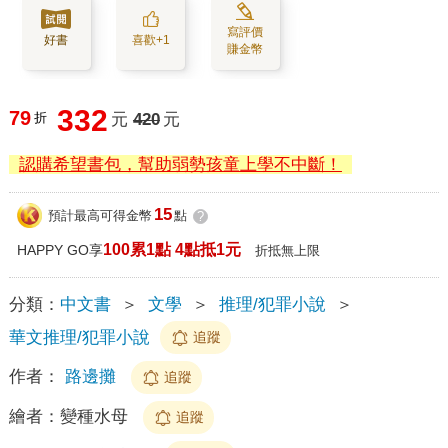
寫評價
好書
喜歡+1
賺金幣
332
79
折
元
420
元
認購希望書包，幫助弱勢孩童上學不中斷！
15
預計最高可得金幣
點
?
100累1點 4點抵1元
HAPPY GO享
折抵無上限
分類：
中文書
＞
文學
＞
推理/犯罪小說
＞
華文推理/犯罪小說
追蹤
作者：
路邊攤
追蹤
繪者：
變種水母
追蹤