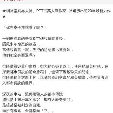
★網路靈異界大神、PTT百萬人氣作家─路邊攤出道20年最新力作
★
「你在桌子放乖乖了嗎？」
一則則詭異的臺灣都市傳說傳聞背後，
隱藏多年命案的線索……
當傳說真實上演，失控的惡意將迅速蔓延，
他們能全身而退嗎？
◎限量親簽蓋印扉頁：攤大精心簽名蓋印，使用精緻美術紙，在
探索都市傳說的驚奇旅程中，也留下溫暖珍貴的紀念。
◎限量精美封面卡片：詭譎與奇幻交織的精美插畫，帶領讀者進
入都市傳說的世界。
深夜的車站，流傳著駭人的都市傳說—
據說搭上末班車的旅客，總有人離奇失蹤，
最後甚至被判定為自殺。
而所有線索，全都指向「它」。