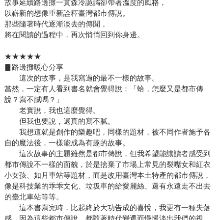
故事延續路邊攤一貫森冷詭譎卻帶著溫度的風格，
以嶄新的想像重新詮釋臺灣都市傳說。
那些隨著時代逐漸淡去的傳聞，
將在閱讀的過程中，再次悄悄回到你身邊。
★★★★★
▊路邊攤暖心分享
這次的故事，是我寫過的最不一樣的故事。
當然，一定有人看到書名就會覺得說：「蛤，怎麼又是都市傳
說？寫不膩嗎？」
老實說，我也這麼覺得。
但我也要說，還真的寫不膩。
我想這就是創作的樂趣吧，同樣的題材，被不同作者施予各
自的魔法後，一樣能成為有趣的故事。
這次故事的主題雖然是都市傳說，但我希望能讓讀者感受到
都市傳說不一樣的面貌，於是捨棄了市場上常見的裂嘴女和紅衣
小女孩、如月車站等題材，而是改用臺灣本土特產的都市傳說，
像是科技業的乖乖文化、垃圾車的給愛麗絲、還有永遠走不出去
的臺北車站等等。
這本書寫完時，比起終於大功告成的喜悅，我更有一種失落
感，因為這些都市傳說，都隨著時代變遷而慢慢淡出我們的視