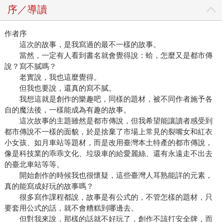
序／導讀
作者序
這次的故事，是我寫過的最不一樣的故事。
當然，一定有人看到書名就會覺得說：蛤，怎麼又是都市傳
說？寫不膩嗎？
老實說，我也這麼覺得。
但我也要說，還真的寫不膩。
我想這就是創作的樂趣吧，同樣的題材，被不同作者施予各
自的魔法後，一樣能成為有趣的故事。
這次故事的主題雖然是都市傳說，但我希望能讓讀者感受到
都市傳說不一樣的面貌，於是捨棄了市場上常見的裂嘴女和紅衣
小女孩、如月車站等題材，而是改用臺灣本土特產的都市傳說，
像是科技業的乖乖文化、垃圾車的給愛麗絲、還有永遠走不出去
的臺北車站等等。
開始創作的時候我也很懷疑，這些臺灣人耳熟能詳的元素，
真的能寫成好玩的故事嗎？
很多寫作課程都說，故事是有公式的，不管怎樣的題材，只
要套用公式的話，就不會糟糕到哪邊去。
但對我來說，那樣的話就不好玩了，創作不該打安全牌，而