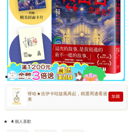
呀哈★吉伊卡哇旋風再起，精選周邊看過
加購
來
★
4
個人喜歡