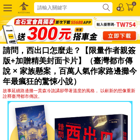
0
請問，西出口怎麼走？【限量作者親簽
版+加贈精美封面卡片】（臺灣都市傳
說 × 家族懸案，百萬人氣作家路邊攤今
年最瘋狂的驚悚小說）
故事延續路邊攤一貫森冷詭譎卻帶著溫度的風格， 以嶄新的想像重新
詮釋臺灣都市傳說。