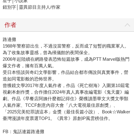
星子│小說家
錯別字│靈異節目主持人/作家
作者
路邊攤
1988年警察節出生，不過沒當警察，反而成了短暫的職業軍人。
為了收集故事靈感，曾為殯儀館的夜間保全。
2006年起陸續在網路發表恐怖短篇故事，成為PTT Marvel版熱門
爆文作者，擁有百萬人氣。
受日本怪談與奇幻文學影響，作品結合都市傳說與真實事件，營
造如同電影般的恐怖世界。
曾獲鏡文學2017年度人氣作者，作品《死亡樹海》入圍第10屆電
視劇本創作獎，合作擔任2024年真人真事改編電影《鬼天廈》編
劇。作品《早餐店阿姨什麼都記得住》榮獲讀墨華文大獎文學類
人氣作家、TCCF創意內容大會「八大電視最佳原創獎」、
「2025完美犯罪讀這本」金獎（最佳長篇小說）、Book☆Walker
臺灣漫讀年度票選TOP1。《異常》原創IP風雲榜佳作。
FB：鬼話連篇路邊攤