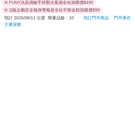
※ FUNY冰晶渦輪手持製冷風扇全站加購價$490
**提醒您，鑑賞期不等於試用期，退回商品須為全新狀態**
依據「消費者保護法」第19條及行政院消費者保護處公告之
※ Q版企鵝安全隨身警報器全站不限金額加購價$99
「通訊交易解除權合理例外情事適用準則」，以下商品購買
預計 2026/08/11 出貨
限量品餘：10
預訂門市商品
門市庫存
後，除商品本身有瑕疵外，將不提供7天的猶豫期：
大量採購
易於腐敗、保存期限較短或解約時即將逾期。（如：生
鮮食品）
依消費者要求所為之客製化給付。（客製化商品）
報紙、期刊或雜誌。（含MOOK、外文雜誌）
經消費者拆封之影音商品或電腦軟體。
非以有形媒介提供之數位內容或一經提供即為完成之線
上服務，經消費者事先同意始提供。（如：電子書、電
子雜誌、下載版軟體、虛擬商品…等）
已拆封之個人衛生用品。（如：內衣褲、刮鬍刀、除毛
刀…等）
若非上列種類商品，均享有到貨7天的猶豫期（含例假
日）。
辦理退換貨時，商品（組合商品恕無法接受單獨退貨）必須
是您收到商品時的原始狀態（包含商品本體、配件、贈品、
保證書、所有附隨資料文件及原廠內外包裝…等），請勿直