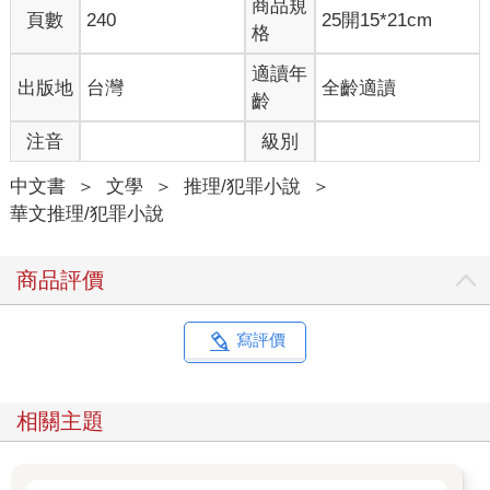
商品規
頁數
240
25開15*21cm
上面三格由左到右分別是眼睛、鼻子、嘴巴，中間是嘴巴、嘴
格
巴、眼睛，最下面一行則是眼睛、眼睛、鼻子。
更詭異的是，這些五官圖案沒有一個是重複的，顯然他們的主人
適讀年
出版地
台灣
全齡適讀
都不一樣，感覺就像是把五官從那些人臉上撕下來，再貼到方塊
齡
人臉上似的……
注音
級別
究竟為什麼要在車站裡擺放如此詭異的雕像呢？綺媚聽說方塊人
是某位藝術家創作出來的作品，但她實在看不懂這作品想表達的
中文書
＞
文學
＞
推理/犯罪小說
＞
意思。
華文推理/犯罪小說
雖然方塊人的模樣看起來有些恐怖，但也多虧它獨具特色的外
表，讓它成為了路痴的救星，就算找不到出口在哪裡，但只要提
到方塊人，每個人都會有印象。
商品評價
綺媚就有好幾次這種經驗，每次在祈安車站繞來繞去出不去時，
只要到方塊人前面等，再打電話給朋友或家人，大家一定就能找
到她。
寫評價
今天也是一樣，綺媚來到方塊人前面，拿出手機撥出電話，而她
打電話的對象正是她的丈夫，江勝岳。
「這個時間，勝岳應該還沒睡吧？」綺媚心裡想著，而且她今天
相關主題
要回來，勝岳也早就知道了。
大概一個月一次，綺媚因為工作的關係會到南部出差，每次都忙
到很晚才回到祈安市，勝岳之前都會來車站接她，回家路上兩人