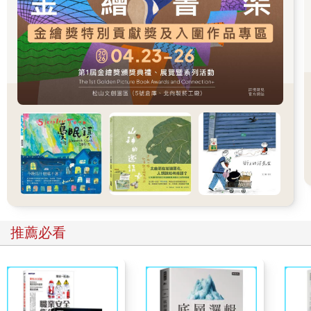
芊穗今年二十歲，剛考到駕照，但綺媚覺得芊穗的駕駛技術已經
比很多計程車駕駛優秀了。
「是媽嗎？」、「媽，妳今天回來嗎？」
芊穗那邊突然傳來其他人的聲音，那是兒子立行跟宥辰的聲音，
立行今年十八歲，宥辰十三歲，都是精力最旺盛的時期。
「姊，我看到妳拿車鑰匙了，妳要去車站接媽嗎？我也要去！」
立行充滿活力的聲音透過手機傳過來，綺媚頓時感覺心情好了許
多。
綺媚叫芊穗開啟手機的擴音，對兩個兒子告誡道：「好了，你們
兩個不能跟，快去睡覺，讓姊姊來接我就好。」
「蛤，不公平！」、「為什麼我們不能去！」立行跟宥辰一起抱
怨道，直到啪啪兩聲後，兩人才安靜下來。
看來他們又被芊穗拍頭教訓了……綺媚忍不住笑了出來，她心裡
很清楚，要是他們兩個也在車上，芊穗絕對會氣死的。
掛掉電話後，綺媚便獨自站在方塊人前面等待，他們家離車站不
推薦必看
遠，從家裡開車過來大概十分鐘就能到了。
這時的車站裡已經沒有其他人，綺媚轉頭看了一下，周圍的商店
都已拉下鐵門，一起出站的乘客也都走到一個不剩了。
整個車站寂靜無聲，整個空間彷彿只剩下綺媚一個人，儘管不是
第一次見到這副安靜的情景，但綺媚還是難以想像，白天時人聲
鼎沸的祈安車站，竟然也有這麼安靜的時候……