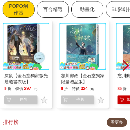
POPO創
百合精選
動畫化
BL影劇
作賞
灰鼠【金石堂獨家微光
忘川郵政【金石堂獨家
忘川
晨曦書衣版】
限量贈品版】
297
324
9
折
特價
元
9
折
特價
元
85
折
停售
停售
排行榜
看更多