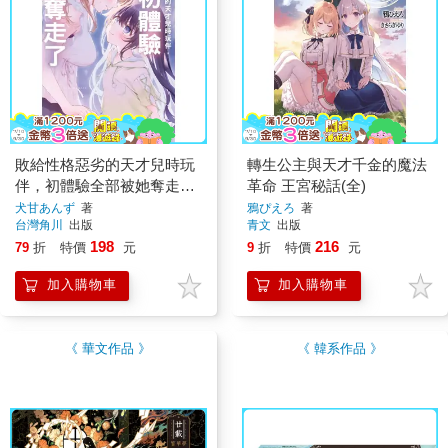
敗給性格惡劣的天才兒時玩
轉生公主與天才千金的魔法
伴，初體驗全部被她奪走了
革命 王宮秘話(全)
（２）
犬甘あんず
著
鴉ぴえろ
著
台灣角川
出版
青文
出版
198
216
79
折
特價
元
9
折
特價
元
加入購物車
加入購物車
《 華文作品 》
《 韓系作品 》