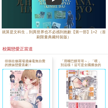
Play video
就算是文科生，到異世界也不必感到抱歉【第一部】1+2 （首
刷限量典藏特裝版）
校園戀愛正當道
徘徊在修羅場邊緣毫無自覺
「用嘴巴餵哥哥～」「喂，
的撩妹戀愛喜劇！
別這樣！這可是全國播放的
耶！」