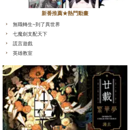
新番推薦★熱門動畫
無職轉生~到了異世界
七魔劍支配天下
謊言遊戲
英雄教室