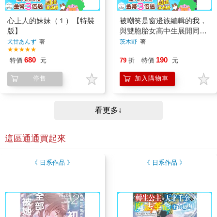
心上人的妹妹（１）【特裝
被嘲笑是窗邊族編輯的我，
版】
與雙胞胎女高中生展開同居
生活（１）
犬甘あんず
著
茨木野
著
★★★★★
680
190
特價
元
79
折
特價
元
停售
加入購物車
看更多↓
這區通通買起來
《 日系作品 》
《 日系作品 》