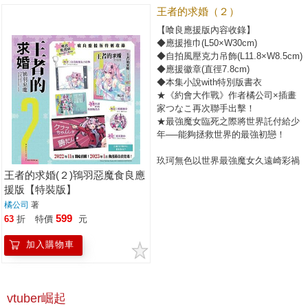
王者的求婚（２）
【喰良應援版內容收錄】
◆應援推巾(L50×W30cm)
◆自拍風壓克力吊飾(L11.8×W8.5cm)
◆應援徽章(直徑7.8cm)
◆本集小說with特別版書衣
★《約會大作戰》作者橘公司×插畫
家つなこ再次聯手出擊！
★最強魔女臨死之際將世界託付給少
年──能夠拯救世界的最強初戀！
玖珂無色以世界最強魔女久遠崎彩禍
的身分生活，卻被選為學園代表，
王者的求婚(２)鴇羽惡魔食良應
要和另一所魔術師培育機構〈影之樓
援版【特裝版】
閣〉展開交流戰。
橘公司
著
魔術師專用影片分享網站
599
63
折
特價
元
「MagiTube」的當紅直播主鴇嶋喰良
昭告天下，說無色是她的男友？
加入購物車
為了讓事情圓滿落幕，無色決定以彩
禍之姿參加交流戰──
〈樓閣〉代表喰良以無色女友之位為
賭注，向彩禍下了戰帖──
vtuber崛起
這場自己（彩禍）爭奪自己（無