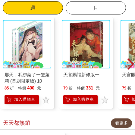
週
月
那天，我綁架了一隻蘿
天官賜福新修版一
天官
莉 (首刷限定版) 10
400
331
85
折
特價
元
79
折
特價
元
79
折
加入購物車
加入購物車
天天都熱銷
看更多