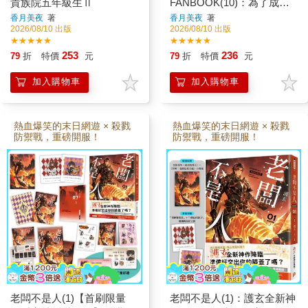
貴族院五年級生Ⅱ
FANBOOK(10)：為了成為
當她終於甦醒時，卻發現周
院五年級生廣播劇1封面的彩
遭起了驚天動地的變化！為
圖及草稿★Junior文庫第三
圖書管理員不擇手段！
香月美夜
著
香月美夜
著
了爭奪成為第二位女神化身
部Ⅲ～Ⅴ封面和摺口的彩圖
2026/08/10 出版
2026/08/10 出版
的她，各領蠢蠢欲動，甚至
及草稿★2024音樂劇主視覺
★★★★★
★★★★★
聯名要求比試「搶婚迪
圖．粉絲插畫集封面彩圖及
253
236
79
折
特價
元
79
折
特價
元
塔」。在君騰強勢介入與席
草稿★2024耶誕明信片．20
格斯瓦德的推波助瀾下，事
25椎名優繪製賀年卡彩圖及
態愈演愈烈。而與此同時，
草稿★平民區篇①～③．神
加入購物車
加入購物車
多雷凡赫的奧爾特溫、領內
殿篇①～②周邊商品用Q版
的勞佛列格，甚至原本的候
角色圖★羅潔梅茵的近侍篇
補未婚夫拉薩塔克，竟都接
①～③周邊商品用Q版角色
連向她表明心意，並成功引
圖★艾倫菲斯特的貴族篇①
熱血爆笑的末日網遊 × 殺戮
熱血爆笑的末日網遊 × 殺戮
起她的近侍們爭論，誰才是
～②周邊商品用Q版角色圖
防禦戰，重磅開服！
防禦戰，重磅開服！
最適合她的那個人！面對接
★漢娜蘿蕾貴族院五年級生
踵而來的真摯告白與背後的
篇①～②周邊商品用Q版角
政治盤算，身處沒有羅潔梅
色圖★諸神篇①～②．祈禱
茵相伴的貴族院，還動不動
獻予諸神！周邊商品用Q版
就面紅耳赤的「愛哭鬼大小
角色圖▍追加番外★香月美
姐」漢娜蘿蕾，能否在一片
夜 特別短篇〈宿舍的構造與
迪塔狂熱中，得到神明真正
特色〉★波野涼 漫畫〈出
的「指引」，做出不後悔的
差式神殿教室之路〉★勝木
抉擇？
光 漫畫〈留宿的許可〉★
椎名優 四格漫畫〈輕鬆悠
閒的家族日常〉★草壁レ
イ 漫畫〈女神的肖像畫〉
▍特別收錄★椎名優角色設
定資料集★鈴華老師第五部
老闆不是人(1)【首刷限量
老闆不是人(1)：護玄全新神
改編漫畫連載開始宣傳圖草