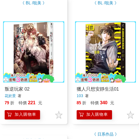
《 BL /耽美 》
《 BL /耽美 》
叛逆玩家 02
獵人只想安靜生活01
花於景
著
103
著
221
340
79
折
特價
元
85
折
特價
元
加入購物車
加入購物車
《 日系作品 》