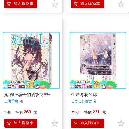
加入購物車
加入購物車
她的L~騙子們的攻防戰~
生若冬花的妳
三田千惠
著
こがらし輪音
著
269
221
9
折
特價
元
79
折
特價
元
加入購物車
加入購物車