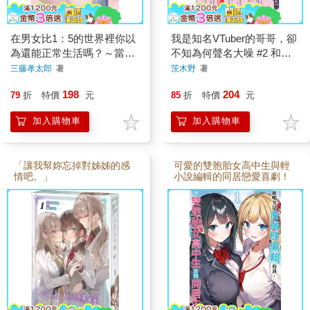
在男女比1：5的世界裡你以
我是知名VTuber的哥哥，卻
為還能正常生活嗎？～當感
不知為何聲名大噪 #2 和妹
情濃烈的女孩們被無自覺男
妹一起接了工商 (首刷附錄
三藤孝太郎
著
茨木野
著
生耍得團團轉～（１）
版)
198
204
79
折
特價
元
85
折
特價
元
加入購物車
加入購物車
「讓我幫妳忘掉對姊姊的感
可愛的雙胞胎女高中生與輕
情吧。」
小說編輯的同居戀愛喜劇！