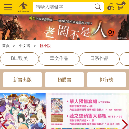
0
首頁
＞
中文書
＞
輕小說
BL /耽美
華文作品
日系作品
新書出版
預購書
排行榜