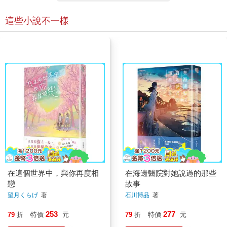
這些小說不一樣
在這個世界中，與你再度相
在海邊醫院對她說過的那些
戀
故事
望月くらげ
著
石川博品
著
253
277
79
折
特價
元
79
折
特價
元