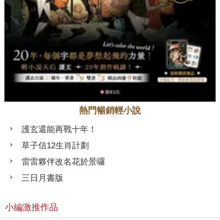
熱門暢銷輕小說
護玄還能再戰十年！
草子信12生肖計劃
雷雷夥伴改名花於景囉
三日月書版
小編激推作品