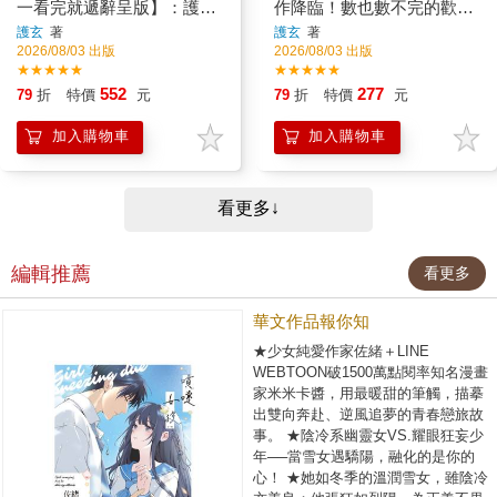
稿★香月美夜、鈴華《漢娜
一看完就遞辭呈版】：護玄
作降臨！數也數不完的歡樂
蘿蕾貴族院五年級生》廣播
全新神作降臨！數也數不完
吐槽 × 熱血戰鬥！
護玄
著
護玄
著
劇1配音觀摩報告★香月美夜
2026/08/03 出版
2026/08/03 出版
的歡樂吐槽 × 熱血戰鬥！
老師精采Q&A問答集！
★★★★★
★★★★★
552
277
79
折
特價
元
79
折
特價
元
加入購物車
加入購物車
看更多↓
編輯推薦
看更多
華文作品報你知
★少女純愛作家佐緒＋LINE
WEBTOON破1500萬點閱率知名漫畫
家米米卡醬，用最暖甜的筆觸，描摹
出雙向奔赴、逆風追夢的青春戀旅故
事。 ★陰冷系幽靈女VS.耀眼狂妄少
年──當雪女遇驕陽，融化的是你的
心！ ★她如冬季的溫潤雪女，雖陰冷