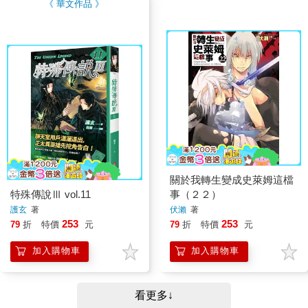
《 華文作品 》
關於我轉生變成史萊姆這檔
特殊傳說Ⅲ vol.11
事（２２）
護玄
著
伏瀨
著
253
253
79
折
特價
元
79
折
特價
元
加入購物車
加入購物車
看更多↓