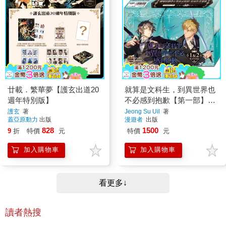
廿載．繁華夢【護玄出道20
就算是文科生，到異世界也
週年特別版】
不必感到抱歉【第一部】
1+2 （首刷限量典藏特裝
護玄
著
Jeong Su Uil
著
蓋亞原動力
出版
漫遊者
出版
版）
828
1500
9
折
特價
元
特價
元
加入購物車
加入購物車
看更多↓
讀者熱搜