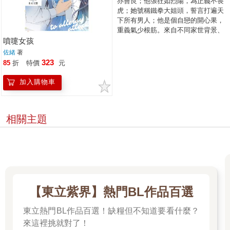
亦善良；他張狂如烈陽，為正義不畏
虎；她號稱鐵拳大姐頭，誓言打遍天
下所有男人；他是個自戀的開心果，
重義氣少根筋。來自不同家世背景、
各有苦處的他們，面對挫折與他人的
噴嚏女孩
不認同，四人扶持彼此、百折不屈，
佐緒
著
青春無畏。 ★世界最美莫過於，在最
323
85
折
特價
元
美好的歲月中遇上最好的少年，而少
年，恰恰也心悅於妳。一段深入人心
加入購物車
的雙向暗戀，便利商店表白、躲在教
室窗簾後初吻、電影院十指糾纏──讓
愛情細胞重新鮮活起來！ ★青春浪漫
相關主題
初戀的背後，故事中深層的議題發人
深省：父母說的「為你好」是愛的束
縛，還是情緒勒索？校園霸凌與虐狗
是單純的欺負，還是霸凌者家中缺
愛？被PUA的女人該如何自立自強、
勇敢說不？
【東立紫界】熱門BL作品百選
東立熱門BL作品百選！缺糧但不知道要看什麼？
來這裡挑就對了！