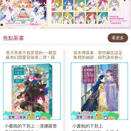
焦點新書
看更多
香月美夜不負眾望的──殿堂
當本傳落幕，那些藏在設定
級奇幻戀愛冒險第二彈！羅
集裡的細節，絕對讓你會心
潔梅茵不在也能出大事？！
一笑！《小書痴的下剋上》
專屬漢娜蘿蕾的求婚大混
公式集第十彈，帶你直擊作
戰，正式開打！入選「這本
者最真實的創作魂！摘下
輕小說真厲害」最高榮譽
「這本輕小說真厲害」最高
「名人堂」！日本全系列熱
榮譽名人堂！單行本．小說
銷突破＼1400萬冊／隨書附
部門第1名！享有「奇幻小說
贈——「婚約的試煉」＋
聖經」美譽！第56回星雲賞
「戴肯弗爾格領主一族大集
「日本長篇小說部門」受
合」雙面彩印小海報特別收
賞！日本全系列熱賣突破14
錄——番外篇〈失言與問
00萬冊！繁體中文版銷售狂
話〉、〈君騰第一年的考
銷近50萬冊！▍精緻繪圖★
驗〉＋四格漫畫未婚夫人選
短篇集Ⅱ～Ⅲ封面和海報的
遲遲未定，漢娜蘿蕾心煩意
彩圖及草稿★漢娜蘿蕾貴族
亂，在向時之女神祈禱後，
院五年級生Ⅰ封面和海報的
小書痴的下剋上：漢娜蘿蕾
小書痴的下剋上
竟莫名失去意識長達十天。
彩圖及草稿★漢娜蘿蕾貴族