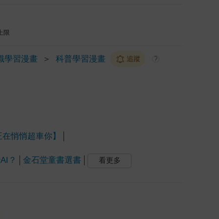
上限
識學習漫畫
＞
科普學習漫畫
追蹤
?
人，正在悄悄超車你】
AI？
金石堂童書選書
看更多