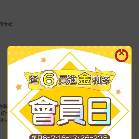
用方式：
創辦人 楊立偉
趙貞怡
辦人 賴以威