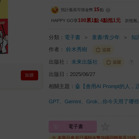
15
預計最高可得金幣
點
?
100累1點 4點抵1元
HAPPY GO享
折抵無
分類：
電子書
＞
童書/青少年
＞
知
作者：
鈴木秀樹
追蹤
出版社：
未來出版社
追蹤
?
出版日：
2025/06/27
加購
相關主題：
🤖【會用AI Prompt的
GPT、Gemini、Grok...你今天用了哪些
電子書
※ 本商品會員日滿額金幣加碼回饋最高15倍