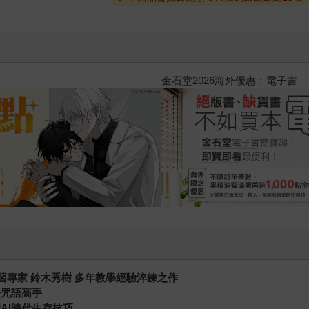
2026金石堂暑假漫博〈你好，我
學習專家 鈴木秀樹 多年教學經驗淬鍊之作
法咒語高手
AI時代生存技巧