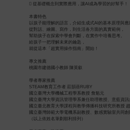
 從基礎概念到實際應用，讓AI成為學習的好幫手！
本書特色
以孩子能理解的語言，介紹生成式AI的基本原理與應
從對話、繪圖、寫作，到生活各方面的真實範例，
幫助孩子在探索中學會判斷，在實作中培養思考。
給孩子一把理解未來的鑰匙，
就從這本「超實用操作指南」開始！
專文推薦
桃園市建德國小教師 陳英叡
學者專家推薦
STEAM教育工作者 莊韻蓓RUBY
國立臺灣大學機械工程學系教授 詹魁元
國立臺灣大學資訊管理學系兼任助理教授、意藍資訊
國立臺北教育大學課程與教學傳播科技研究所教授 
國立臺灣師範大學電機系副教授、數感實驗室共同創
（以上依姓名筆劃順利排列）