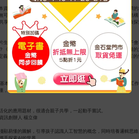
日本資訊教育家鈴木老師結合深厚研究底蘊與第一線教學經驗所編撰的
已無可迴避。本書採「概念講解—實作範例—倫理討論」的三明治結
共享《生成式AI教室》，在AI加速成長的此刻，共同為下一代開啟
圖片生成風潮」的一員。身為家長，你是否也曾像我一樣，擔心孩子會
呢？《生成式AI教室：看圖就懂，超實用操作指南》以小學生都能懂
I定義、科技歷史沿革，到生成式AI的應用與設計原理，並透過豐富
I的基本知識，及靈活運用AI的方法。不論是日常生活應用，或因應
就懂，超實用操作指南》，一起來試試看吧！
生活化的應用題材，很適合親子共學，一起動手嘗試。
資訊創辦人 楊立偉
過淺顯易懂的圖解，引導孩子認識人工智慧的概念，同時培養邏輯思
攜手探索AI的世界。