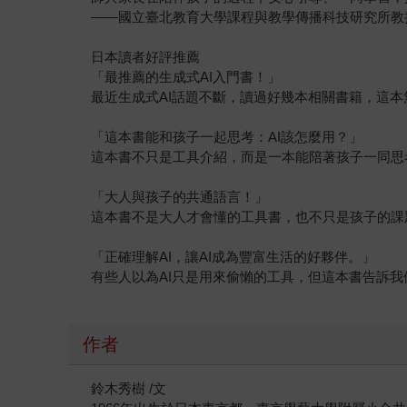
——國立臺北教育大學課程與教學傳播科技研究所教
日本讀者好評推薦
「最推薦的生成式AI入門書！」
最近生成式AI話題不斷，讀過好幾本相關書籍，這
「這本書能和孩子一起思考：AI該怎麼用？」
這本書不只是工具介紹，而是一本能陪著孩子一同思
「大人與孩子的共通語言！」
這本書不是大人才會懂的工具書，也不只是孩子的課
「正確理解AI，讓AI成為豐富生活的好夥伴。」
有些人以為AI只是用來偷懶的工具，但這本書告訴我
作者
鈴木秀樹 /文