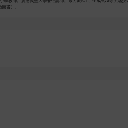
井小學教師。慶應義塾大學兼任講師。致力於ICT、生成式AI等尖端
明治圖書）。