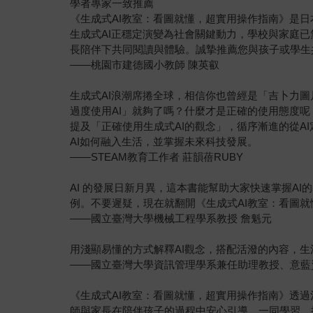
學者專家一致推薦
《生成式AI教室：看圖就懂，超實用操作指南》是
生成式AI正穩定演變為社會關鍵動力，學校與家庭
長陪伴下共同閱讀與體驗。誠摯推薦您與孩子或學生
——桃園市建德國小教師 陳英叡
生成式AI浪潮席捲全球，相信你也曾經是「吉卜力
過度使用AI」就夠了嗎？什麼才是正確的使用態度
提及「正確使用生成式AI的觀念」，循序漸進的從A
AI如何融入生活，並掌握未來科技發展。
——STEAM教育工作者 莊韻蓓RUBY
AI 的發展日新月異，這本書能幫助大家快速掌握A
例。不要遲疑，現在就翻開《生成式AI教室：看圖
——國立臺灣大學機械工程學系教授 詹魁元
用淺顯易懂的方式解釋AI觀念，搭配活潑的內容，
——國立臺灣大學資訊管理學系兼任助理教授、意藍
《生成式AI教室：看圖就懂，超實用操作指南》透
師與家長在陪伴孩子的過程中安心引導、一同學習，