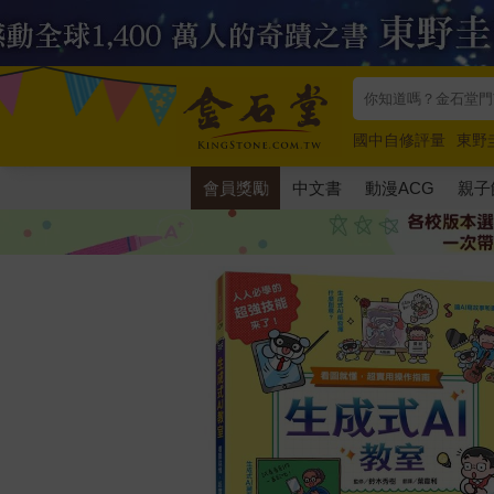
國中自修評量
東野
唯紅花綻放
奧德賽
會員獎勵
中文書
動漫ACG
親子