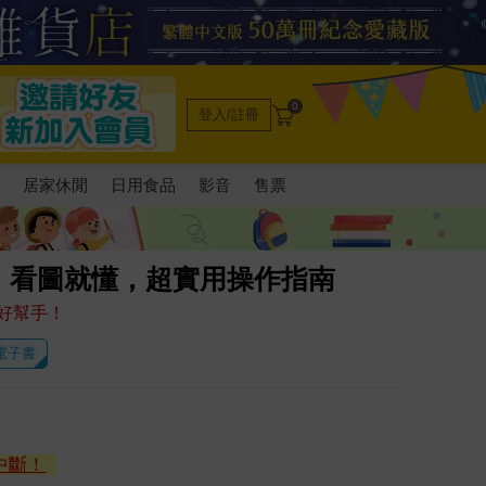
0
登入/註冊
電
居家休閒
日用食品
影音
售票
：看圖就懂，超實用操作指南
好幫手！
 電子書
中斷！