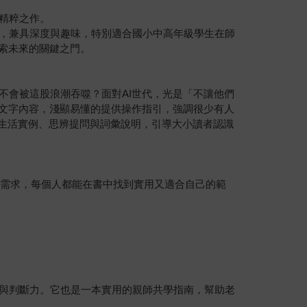
精粹之作。
構，兼具深度與趣味，特別適合國小中高年級學生在師
探索未來的關鍵之門。
不會被這股浪潮吞噬？面對AI世代，光是「不讓他們
的文字內容，淺顯易懂的提供操作指引，強調很少有人
的生活實例、思辨提問與詞彙說明，引導大小讀者認識
工作需求，每個人都能在書中找到實用又適合自己的範
維與判斷力。它也是一本實用的親師共學指南，幫助老