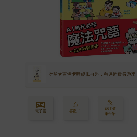
呀哈★吉伊卡哇旋風再起，精選周邊看過來
寫評價
電子書
喜歡+1
賺金幣