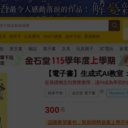
圭吾
楊双子
公益書包
16647續集
吉伊卡哇
通靈藥師
路邊攤新作
馬斯克
玩具總動員5
超慢跑
館
英文書
雜誌
電子書
文具
玩具親子
3C電玩
家
【電子書】生成式AI教室
從基礎概念到實際應用，讓AI成為學習的
?
紙本平裝
金石堂 電子書
Readmoo
300
元
認購希望書包，幫助弱勢孩童上學不