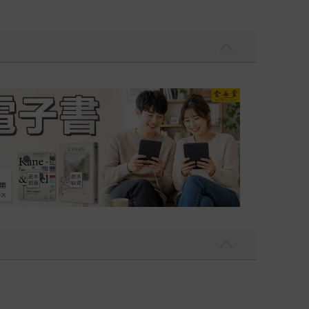
吃一點〉第二波
金石堂2026海