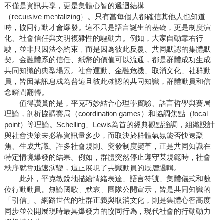
不僅是資訊共享，更是集體心智的遞迴結構
（recursive mentalizing）。只有當每個人都確信其他人也知道
時，協同行動才會爆發。這不只是語言誕生的基礎，更是制度演
化、社會信任與文明複雜性的驅動力。例如，大家自動靠右行
駛，並非只因法令約束，而是因為彼此反覆、共同默認的集體默
契。金融體系的信任、紙幣的價值可以流通，都是群體成功生成
共同知識的典型場景。社會運動、金融危機、取消文化、社群動
員，皆因某訊息成為普遍且彼此確認的共同知識，群體動員和信
念瞬間翻轉。
值得讚賞的是，平克巧妙結合心理學實驗、語言哲學與賽局
理論，剖析協調賽局（coordination games）和協調焦點（focal
point）等理論。Schelling、Lewis為首的經典觀點強調，組織設計
與社會決策未必靠資訊量多少，而取決於群體氣氛能否快速聚
焦、生成共識。許多社會規則、突發制度變革，正是共同知識在
特定情境爆發的結果。例如，群體突然停止遵守某規範時，社會
秩序就會迅速演變，這正展現了共識動員的底層邏輯。
此外，平克敏銳地描繪情緒表達、語言符號、集體儀式和數
位行動動員。無論國歌、默哀、團隊公開宣示，皆是共同知識的
「引信」。網路世代的社群正義與取消文化，則是集體心智高度
同步並公開展現時最具爆發力的協同行為，現代社會的行動動力