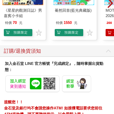
《星星的觀測日誌》男
驀然回首(藍光典藏版)
MO
嘉賓小卡組
202
70
1550
特價
元
特價
元
200
預購限定
預購限定
訂購/退換貨須知
加入金石堂 LINE 官方帳號『完成綁定』，隨時掌握出貨動
態：
提醒您！！
金石堂及銀行均不會請您操作ATM! 如接獲電話要求您前往