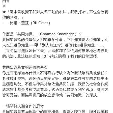
回答
❈
★「這本書改變了我對人際互動的看法，我敢打賭，它也會改變
你的想法。」
——比爾・蓋茲（Bill Gates）
什麼是「共同知識」（Common Knowledge）？
共同知識指的是每個人都知道某件事，並且知道別人也知道，別
人也知道你知道──即「別人知道你知道他們知道你知道……」
（這句型可無限延伸下去）。這解釋了我們如何無限地思考彼此
的想法，且這樣的認知，無時無刻影響了我們的日常選擇。
共同知識為文明運轉的基石
你是否思考過為什麼大家都靠右行駛？為什麼紙幣能夠被信任？
各種技術規格、週休假日的制定等，都是在眾多可能的選擇中產
生穩定均勢。不僅法律與貨幣依賴共同知識，我們的社會合作網
絡本質上都是各種協調賽局，透過尋找最能互利的選項，讓各方
皆可受益。而協調賽局的成立皆仰賴「共同知識」的形成。
一場關於人類合作的思考
共同知識是賽局理論中的重要概念，揭露人際互動、理性決策和