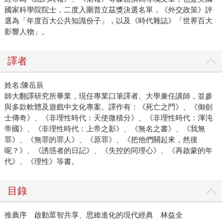
國家科學院院士，二度入圍普立茲獎決選名單，《外交政策》評
選為「年度百大公共知識份子」，以及《時代雜誌》「世界百大
影響人物」。
譯者
姓名:陳岳辰
師大翻譯研究所畢業，現任專業口筆譯者、大學兼任講師，並參
與多款軟體及遊戲中文化專案。譯作有：《死亡之門》、《御劍
士傳奇》、《非理性時代：天使微積分》、《非理性時代：渾沌
帝國》、《非理性時代：上帝之影》、《無名之書》、《我無
罪》、《無罪的罪人》、《原罪》、《把他們關起來，然後
呢？》、《誘惑者的日記》、《失控的同理心》、《再啟蒙的年
代》、《理性》等書。
目錄
推薦序 啟動眾智共享、思維進化的現代經典 林益全