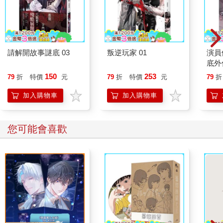
請解開故事謎底 03
叛逆玩家 01
演員
底外
150
253
79
折
特價
元
79
折
特價
元
79
折
加入購物車
加入購物車
您可能會喜歡