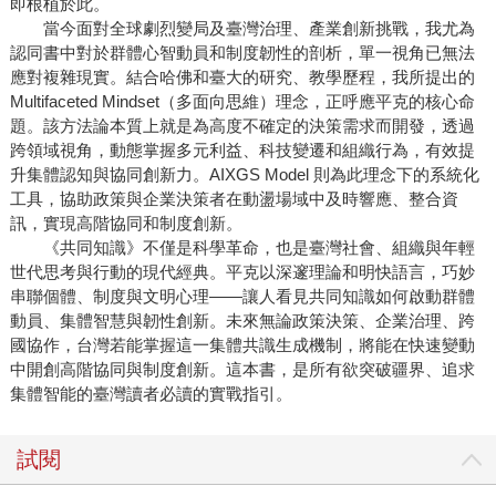
即根植於此。
當今面對全球劇烈變局及臺灣治理、產業創新挑戰，我尤為
認同書中對於群體心智動員和制度韌性的剖析，單一視角已無法
應對複雜現實。結合哈佛和臺大的研究、教學歷程，我所提出的
Multifaceted Mindset（多面向思維）理念，正呼應平克的核心命
題。該方法論本質上就是為高度不確定的決策需求而開發，透過
跨領域視角，動態掌握多元利益、科技變遷和組織行為，有效提
升集體認知與協同創新力。AIXGS Model 則為此理念下的系統化
工具，協助政策與企業決策者在動盪場域中及時響應、整合資
訊，實現高階協同和制度創新。
《共同知識》不僅是科學革命，也是臺灣社會、組織與年輕
世代思考與行動的現代經典。平克以深邃理論和明快語言，巧妙
串聯個體、制度與文明心理——讓人看見共同知識如何啟動群體
動員、集體智慧與韌性創新。未來無論政策決策、企業治理、跨
國協作，台灣若能掌握這一集體共識生成機制，將能在快速變動
中開創高階協同與制度創新。這本書，是所有欲突破疆界、追求
集體智能的臺灣讀者必讀的實戰指引。
試閱