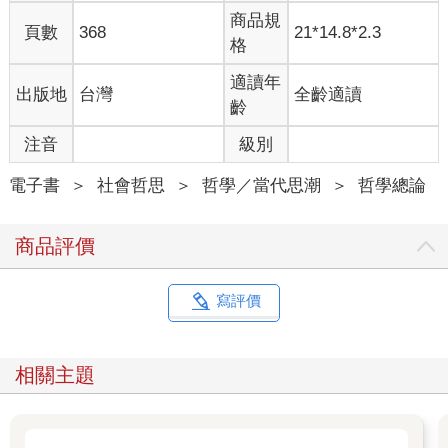
假憤慨（「這裡怎麼可以有人賭博」）、國際關係中的「紅
商品規
線」、以及電子郵件禮儀中「副本」與「密件副本」造成的心理
頁數
368
21*14.8*2.3
格
差異。
主題廣度包羅萬象，希望讀者看了不覺得是牽強附會。共同
適讀年
出版地
台灣
全齡適讀
知識的的確確是個強而有力的概念，這種心智能力可以解釋許多
齡
人類現況：為了實現互助互利，個體心智進行選擇時懂得折衷妥
協，我們才得以締結從伴侶到社會等各種關係，並以集體形式蓬
注音
級別
勃發展。許多文明的和諧與衝突都源於共同知識的成立、維持、
妨礙。
電子書
＞
社會哲思
＞
哲學／當代思潮
＞
哲學總論
商品評價
寫評價
相關主題