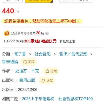
440
元
認購希望書包，幫助弱勢孩童上學不中斷！
20
預計最高可得金幣
點
?
100累1點 4點抵1元
HAPPY GO享
折抵無上限
分類：
電子書
＞
社會哲思
＞
哲學／當代思潮
＞
哲學總論
追蹤
作者：
史迪芬．平克
追蹤
出版社：
商周出版
追蹤
出版日：
2025/12/06
相關主題：
2026上半年暢銷榜－社會哲思榜TOP100