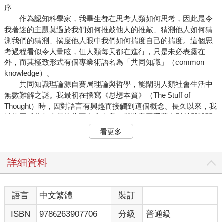
序
作為認知科學家，我畢生都在思考人類如何思考，因此最令
我著迷的主題莫過於我們如何推敲他人的推敲、猜測他人如何猜
測我們的猜測、揣度他人眼中我們如何揣度自己的揣度。這個思
考過程看似令人暈眩，但人類每天都在進行，只是未必表露在
外，而其極致形式有個專業術語名為「共同知識」（common
knowledge）。
共同知識理論源自賽局理論與哲學，能闡明人類社會生活中
無數難解之謎。我最初在撰寫《思想本質》（The Stuff of
Thought）時，因對語言有興趣而接觸到這個概念。長久以來，我
始終困惑為何人們往往不直言本意，卻將意圖隱藏在影射與雙關
之中，指望聽者能領會弦外之音。我認為答案在於：直白陳述會
看更多
創造共同知識，委婉措詞則否，而社會關係的維繫與瓦解取決於
共同知識。
本書會進一步拓展理論，陳述共同知識如何解釋諸如政權與
詳細資料
金融這類社會組織的基本特徵、人類情感為何以笑與淚表現，以
及公私領域無數奇特現象，包括經濟泡沫與崩盤、路怒症、匿名
捐贈、冗長的告別、突發的革命、社群媒體公審、學術界的取消
語言
中文繁體
裝訂
文化等等。以下現象沒有篇幅解釋，但希望讀者讀完本書後有能
ISBN
9786263907706
分級
普通級
力自行分析：煤氣燈效應、卡戴珊式名人（因為有名而有名）、