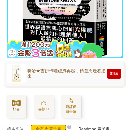
呀哈★吉伊卡哇旋風再起，精選周邊看過
加購
來
寫評價
好書
喜歡+1
賺金幣
?
紙本平裝
金石堂 電子書
Readmoo 電子書