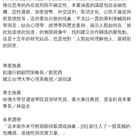
換位思考的內在規則與不確定性。本書涵蓋的議題包括金融危
機、惡性通膨、加密貨幣、外交談判、取消文化、公民不服從與
群眾憤怒等，這些看似分散的現象，平克以一貫的犀利筆觸與科
學洞見，結合心理學、經濟學與歷史案例，揭示人類如何在「彼
此知道彼此知道」的無限鏡像中，找到建立合作關係的聚焦點。
這是十五年的研究結晶，也是他對「人類如何理解他人」最精彩
的回答。
專業推薦
鉑澈行銷顧問策略長／劉奕酉
國立台灣大學心理系教授／謝伯讓
專文推薦
哈佛大學甘迺迪學院資深研究員、臺大兼任教授、度金針資本董
事長／林益全
各界讚譽
「這本新作本可輕易顯得艱澀或抽象，[但] 卻注入了一股震撼的
危機感、道德性與現實力量。」