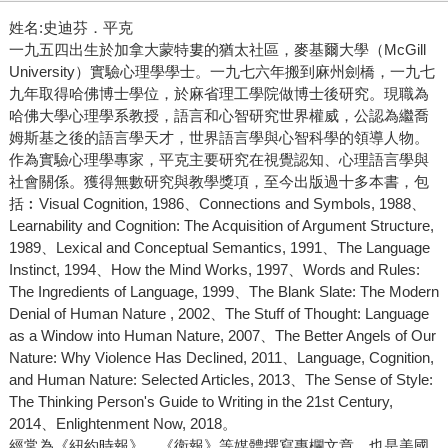
姓名:史迪芬．平克
一九五四出生於加拿大蒙特婁的猶太社區，麥基爾大學（McGill
University）實驗心理學學士。一九七六年搬到麻州劍橋，一九七
九年取得哈佛博士學位，於麻省理工學院做博士後研究。現職為
哈佛大學心理學系教授，語言和心智研究世界權威，公認為繼喬
姆斯基之後的語言學天才，世界語言學與心智科學的領導人物。
作為實驗心理學專家，平克主要研究在視覺認知、心理語言學與
社會關係。獲得無數研究與教學獎項，至今出版過十多本書，包
括︰Visual Cognition, 1986、Connections and Symbols, 1988、
Learnability and Cognition: The Acquisition of Argument Structure,
1989、Lexical and Conceptual Semantics, 1991、The Language
Instinct, 1994、How the Mind Works, 1997、Words and Rules:
The Ingredients of Language, 1999、The Blank Slate: The Modern
Denial of Human Nature , 2002、The Stuff of Thought: Language
as a Window into Human Nature, 2007、The Better Angels of Our
Nature: Why Violence Has Declined, 2011、Language, Cognition,
and Human Nature: Selected Articles, 2013、The Sense of Style:
The Thinking Person's Guide to Writing in the 21st Century,
2014、Enlightenment Now, 2018。
經常為《紐約時報》、《衛報》等媒體撰寫專欄文章，也是美國