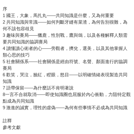
序
1 國王，大象，馬扎丸——共同知識是什麼，又為何重要
2 共同知識與常識——如何判斷牙縫有菜渣，為何告別很難，為
何不該包容歧見
3 趣味與賽局——獵鹿，性別戰，鷹與鴿，以及各種解釋人類需
要共同知識的協調賽局
4 讀懂讀心術者的心——旁觀者，擠兌，選美，以及其他掌握人
類心思的技巧
5 社會關係系——社會關係是經由符號、名聲、顏面進行的協調
賽局
6 歡笑，哭泣，臉紅，瞪眼，怒目——以明確情緒表現製造共同
知識
7 語帶保留——為什麼話不肯明著說
8一言不合就取消——即使知識圈也屈服於內心衝動，力阻特定觀
點成為共同知識
9 激進的誠實，理性的虛偽——為何有些事情不必成為共同知識
註釋
​​​​​​​參考文獻