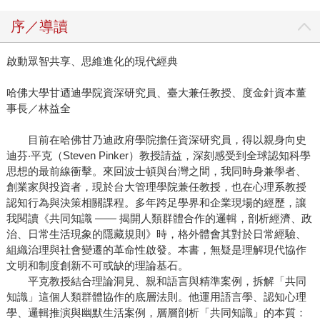
序／導讀
啟動眾智共享、思維進化的現代經典
哈佛大學甘迺迪學院資深研究員、臺大兼任教授、度金針資本董
事長／林益全
目前在哈佛甘乃迪政府學院擔任資深研究員，得以親身向史
迪芬‧平克（Steven Pinker）教授請益，深刻感受到全球認知科學
思想的最前線衝擊。來回波士頓與台灣之間，我同時身兼學者、
創業家與投資者，現於台大管理學院兼任教授，也在心理系教授
認知行為與決策相關課程。多年跨足學界和企業現場的經歷，讓
我閱讀《共同知識 —— 揭開人類群體合作的邏輯，剖析經濟、政
治、日常生活現象的隱藏規則》時，格外體會其對於日常經驗、
組織治理與社會變遷的革命性啟發。本書，無疑是理解現代協作
文明和制度創新不可或缺的理論基石。
平克教授結合理論洞見、親和語言與精準案例，拆解「共同
知識」這個人類群體協作的底層法則。他運用語言學、認知心理
學、邏輯推演與幽默生活案例，層層剖析「共同知識」的本質：