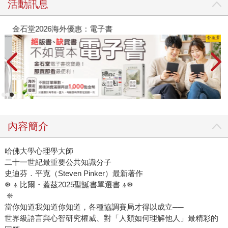
活動訊息
金石堂2026海外優惠：電子書
內容簡介
哈佛大學心理學大師
二十一世紀最重要公共知識分子
史迪芬．平克（Steven Pinker）最新著作
❅ ⍋ 比爾・蓋茲2025聖誕書單選書 ⍋❅
❈
當你知道我知道你知道，各種協調賽局才得以成立──
世界級語言與心智研究權威、對「人類如何理解他人」最精彩的