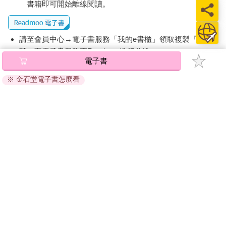
書籍即可開始離線閱讀。
請至會員中心→電子書服務「我的e書櫃」領取複製『兌換
碼』至電子書服務商Readmoo進行兌換。
電子書
退換貨須知：
※ 金石堂電子書怎麼看
因版權保護，您在金石堂所購買的電子書僅能以金石堂專屬
的閱讀軟體開啟閱讀，無法以其他閱讀器或直接下載檔案。
依據「消費者保護法」第19條及行政院消費者保護處公告之
「通訊交易解除權合理例外情事適用準則」，非以有形媒介
提供之數位內容或一經提供即為完成之線上服務，經消費者
事先同意始提供。（如：電子書、電子雜誌、下載版軟體、
虛擬商品…等），
不受「網購服務需提供七日鑑賞期」的限
制
。為維護您的權益，建議您先使用「試閱」功能後再付款
購買。