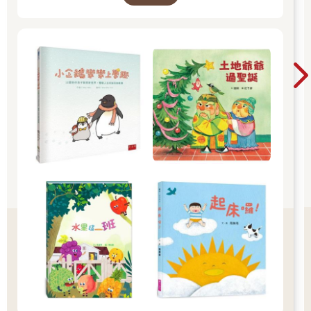
後跟自己對弈來精進、提升棋力。換句話說，AlphaGo是自己學
好好堅定道別不可哄騙,並保證會回到身邊3.準時
會下棋，因此它確實運用了人工智慧。
守約的接回孩子 好好的渡這個時期，爸爸媽媽和
電腦學會執行特定任務的過程稱為機器學習。機器學習有許多種
孩子一起迎接成長的過程！真是太好了！ 🎉金石
不同的類型，但每一種都包含三個階段—訓練階段、預測階段、
測試階段。
堂開學季！爸媽好輕鬆教你一站購足！文具、書
訓練機器學習，通常需要大量的人工標註工作，一開始會耗費許
包、書套參展品全面5折起！👉文具滿777送80
多時間。（許多公司在宣傳自家的AI 軟體時，通常不會提到這件
元電子禮券 👉全站商品滿1200回饋4%金幣
事。）
電腦可以快速的處理數千張圖片的資訊，但這需要強大的運算能
力才做得到。這種類型的機器學習稱為監督式學習。在訓練過程
中，機器需要人類幫忙標註大量的資料，才能學會判斷。
另一種機器學習的類型是，電腦會獲得一組沒有標籤的資料，它
必須自行找出其中的規律，把相似的資料歸類，而不是由人類來
告訴它要尋找什麼特徵。
這種機器學習的方式稱為非監督式學習，好處是不要花時間去標
註大量的資料。此外，電腦往往比人類更能從大量資料中發現難
以察覺的、細微的規律。
非監督式學習可以用來辨識異於常態的資料，在許多方面都很有
用，例如：偵測信用卡詐騙ヽ防止電腦遭到駭客攻擊ヽ提前發現
機器需要維修的跡象，以免發生故障。
神經網路