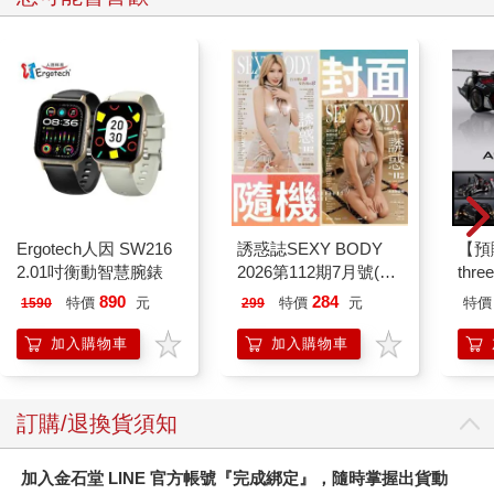
這位人類老師的教法有點奇怪，甚至令人抓狂。但是電腦不會介
意，也不怕失敗。它會不斷嘗試，努力找出正確的中間步驟（也
就是權重），直到輸出正確的答案為止。
深度學習
節點層數非常多的類神經網路，就叫做深度神經網路。如果機器
學習是透過這樣的神經網路，它的學習過程就稱為深度學習。
和簡單的類神經網路一樣，深度神經網路裡的節點也會根據自我
學習的過程自動調整權重。不過，就連設計出這些網路的工程
師，也未必清楚哪些節點之間的權重改變了，或者深度神經網路
是根據什麼邏輯做出這樣的判斷。
Ergotech人因 SW216
誘惑誌SEXY BODY
【預
第 2 章AI 時代來臨
2.01吋衡動智慧腕錶
2026第112期7月號(兩
thr
人工智慧AI這個點子，最早是在1950年代由數學家和計算機科學
款封面-不挑款隨機出
VA 
家提出。他們想知道：機器有沒有可能像人類一樣擁有智慧？
890
284
特價
元
特價
元
特價
1590
299
貨)
阿斯拉
到了21世紀的今天，AI已經實際運用在我們生活中的各個層面，
SIR
加入購物車
加入購物車
例如幫助人們做決定、預測未來的情況，或是提出建議。翻開下
一頁，各式各樣的AI應用實例會讓你嘆為觀止！
但是，請注意！AI並不是無所不能，它也有辦不到的事；此外，
當我們依賴AI的幫助後，也要小心避免可能帶來的麻煩。
訂購/退換貨須知
加入金石堂 LINE 官方帳號『完成綁定』，隨時掌握出貨動