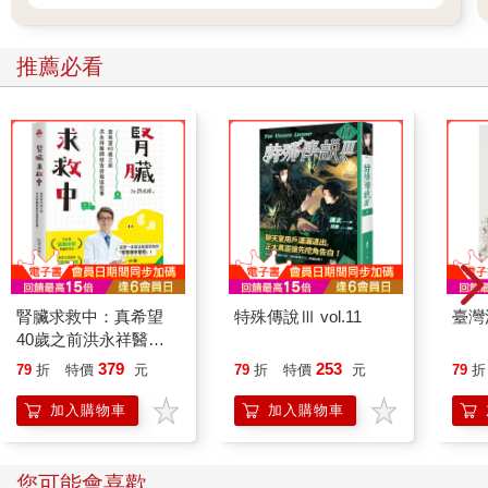
讓電腦具有學習能力的一種常見方式是，建立類神經網路
（Artificial Neural Network，簡稱ANN，也稱為人工神經網路）系
推薦必看
統。這種系統的靈感來自人體神經元相互溝通的方式，讓電腦可
以學會如何處理資訊。
類神經網路（ANN）就是以這種類似的方式運作。程式設計師會
創造許多「節點」來模擬人體的神經元。整個類神經網路由一層
層的節點組成。
每個節點就像是一臺小型電腦，能夠進行簡單的運算。節點與節
點相互連接，交換資訊，就像大腦裡的神經元一樣。
具備 AI 的裝置，例如 FIZZY，就是透過類神經網路來學習。舉例
來說，當FIZZY學習如何辨識一顆橘子，會先把輸入資料送進類
神經網路中，經過好幾層節點的處理，最後產生結果並且輸出。
從錯誤中學習
腎臟求救中：真希望
特殊傳說Ⅲ vol.11
臺灣
一開始，工程師會透過「監督式學習」來訓練類神經網路。類神
40歲之前洪永祥醫師
經網路會隨機的產生結果，如果這個結果是錯誤的，只要和正確
就告訴我這些事
379
253
79
折
特價
元
79
折
特價
元
79
折
的結果進行比對，就能慢慢修正、推敲出正確的結果。
AI學習辨識圖片的過程，就像是電腦跟人在玩一場大型的數字遊
加入購物車
加入購物車
戲。無論是輸入的圖片訊息、節點之間的權重，還是電腦辨識後
輸出的詞語，全都是用一連串的數字進行。以下用簡化的對話來
說明這個過程。
您可能會喜歡