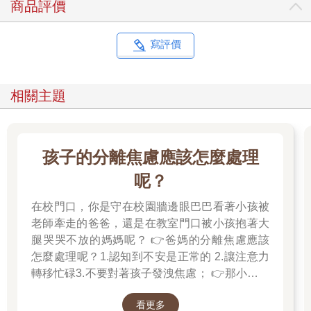
商品評價
識，電腦專家運用一種稱為類神經網路的程式設計方法來創造
AI。這種技術讓電腦可以用類似大腦運作的方式來處理資訊。
什麼才是AI？
寫評價
1997年，一部叫做「深藍」的超級電腦，擊敗了當時的西洋棋世
界冠軍—俄羅斯的加里‧卡斯帕洛夫。這件事對智慧型運算來說是
個重大的里程碑，因為電腦首次打敗了世界排名第一的西洋棋職
相關主題
業棋士。
「深藍」的演算法非常複雜，是由頂尖的程式設計師與西洋棋專
家共同開發。當時各界都認為它是人工智慧發展史上的里程碑。
然而以現在的標準來看，「深藍」並不算是真正的AI，因為它只
孩子的分離焦慮應該怎麼處理
是遵循設計好的程式指令來運作，並不具備自我學習的能力。
可以自學的機器
呢？
過去，程式設計師需要為機器設定精確的指令，讓它能夠應對所
有可能的情境。但現在，他們可以設計演算法，讓機器自己學習
在校門口，你是守在校園牆邊眼巴巴看著小孩被
該怎麼做。
老師牽走的爸爸，還是在教室門口被小孩抱著大
AlphaGo圍棋程式
腿哭哭不放的媽媽呢？ 👉爸媽的分離焦慮應該
2016年，一款名叫AlphaGo的電腦程式在圍棋比賽中戰勝人類對
怎麼處理呢？1.認知到不安是正常的 2.讓注意力
手—南韓棋王李世乭，他是世界圍棋史上最頂尖的棋士之一。
轉移忙碌3.不要對著孩子發洩焦慮； 👉那小朋友
跟「深藍」不同的是，AlphaGo 並沒有龐大的棋路資料庫作為思
該如何適應過渡期呢？1.可給予適當的安撫玩具
考的基礎，而是先透過「觀看」人類下棋的紀錄來學習圍棋，然
看更多
也許是熟悉的玩偶增加安全感 2.與孩子分開時請