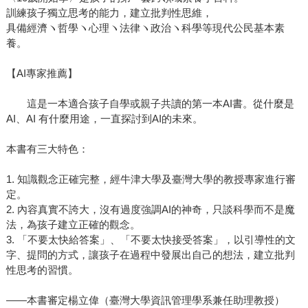
訓練孩子獨立思考的能力，建立批判性思維，
具備經濟ヽ哲學ヽ心理ヽ法律ヽ政治ヽ科學等現代公民基本素
養。
【AI專家推薦】
這是一本適合孩子自學或親子共讀的第一本AI書。從什麼是
AI、AI 有什麼用途，一直探討到AI的未來。
本書有三大特色：
1. 知識觀念正確完整，經牛津大學及臺灣大學的教授專家進行審
定。
2. 內容真實不誇大，沒有過度強調AI的神奇，只談科學而不是魔
法，為孩子建立正確的觀念。
3. 「不要太快給答案」、「不要太快接受答案」，以引導性的文
字、提問的方式，讓孩子在過程中發展出自己的想法，建立批判
性思考的習慣。
——本書審定楊立偉（臺灣大學資訊管理學系兼任助理教授）