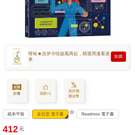
呀哈★吉伊卡哇旋風再起，精選周邊看過
加購
來
寫評價
好書
喜歡+1
賺金幣
?
紙本平裝
金石堂 電子書
Readmoo 電子書
412
元