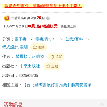
認購希望書包，幫助弱勢孩童上學不中斷！
20
預計最高可得金幣
點
?
100累1點 4點抵1元
HAPPY GO享
折抵無上限
分類：
電子書
＞
童書/青少年
＞
知識/百科
＞
程式設計/電腦
追蹤
作者：
希爾頓．沃伯頓
追蹤
出版社：
未來出版社
追蹤
出版日：
2025/09/05
相關主題：
【台北國際書展好書推薦】蔣萬安書單
活動訊息