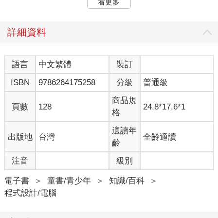
看更多
2. 可以分析數據，然後根據分析結果做出預測、建議或決定。
3. 可以學習和自行改進。你訓練人工智慧程式去執行某件事後，
它可以不斷自行改進執行的能力，不需要任何人力介入。
詳細資料
雖然AI 已經能做到許多事情，但仍然會出錯。因此除了開發新的
AI技術，研究人員也在努力讓現有的AI 系統更加可靠、值得信
賴。
語言
中文繁體
裝訂
我們的世界會有哪些改變？
ISBN
9786264175258
分級
普通級
許多人認為 AI 將會改變我們的世界，但是沒有人知道到底會有多
大的變化，還有這些變化絕大多數是正面的還是負面的呢？你可
商品規
以從以下的圖表設想可能的情況。
頁數
128
24.8*17.6*1
格
第 1 章AI 是怎麼運作的？
所有的電腦都是依照指令來執行任務，這些指令稱為演算法。尤
適讀年
出版地
台灣
全齡適讀
其具有人工智慧的電腦，能夠運用非常複雜的演算法，足以讓電
齡
腦自己學習新的技能。
電腦專家是怎樣讓電腦變得這麼聰明呢？其實他們的靈感來自於
注音
級別
人類的大腦。
沒有人完全了解人類的大腦到底如何運作。但我們知道，大腦中
電子書
＞
童書/青少年
＞
知識/百科
＞
有數百億個神經細胞（也稱為神經元），這些神經元彼此連結，
程式設計/電腦
並且用非常複雜的方式相互傳遞訊息。當我們思考、學習和解決
問題時，訊息就在這些神經元之間流動。基於我們對大腦的認