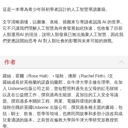
這是一本專為青少年與初學者設計的人工智慧導讀書籍。
文字清晰易懂，以圖像、表格、插圖來引導讀者認識 AI 的世界。
它不只讓我們理解人工智慧為何會發展如此快速，也收集了目前
人類運用AI 的現況，說明人類發展已無法抛棄人工智慧，因此我
們更應該開始思考 AI 對人類社會的影響與未來可能的挑戰。
作者
羅絲．霍爾（Rose Hall）ヽ瑞秋．佛斯（Rachel Firth）/文
羅絲成長於英格蘭的諾森伯蘭郡，在牛津大學主修生理學。在加
入 Usborne出版公司之前，曾短暫照料過失去父母的紅毛猩猩，
以及在公益體工作，撰寫過再生能源、孟加拉的工人安全等議
題。撰寫過多本關於工程、商業、電腦與環境的童書。
瑞秋任職於英國Usborne 出版公司，撰寫過各種主題的書籍，包
括：騎士、飲食、哲學等領域，也將民間故事和多部小說改寫成
兒童適讀的版本。之前曾在倫敦大學與牛津大學研究並教授哲
學。