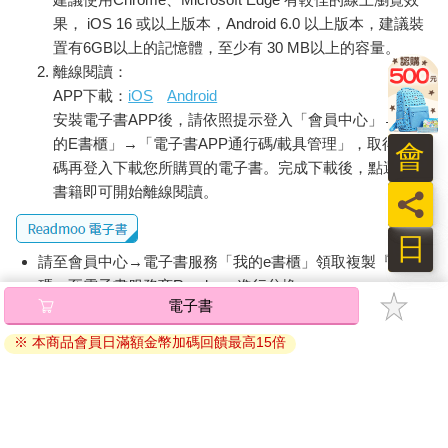
果， iOS 16 或以上版本，Android 6.0 以上版本，建議裝
置有6GB以上的記憶體，至少有 30 MB以上的容量。
離線閱讀：
APP下載：
iOS
Android
安裝電子書APP後，請依照提示登入「會員中心」→「我
的E書櫃」→「電子書APP通行碼/載具管理」，取得通行
會
碼再登入下載您所購買的電子書。完成下載後，點選任一
書籍即可開始離線閱讀。
員
日
請至會員中心→電子書服務「我的e書櫃」領取複製『兌換
碼』至電子書服務商Readmoo進行兌換。
電子書
退換貨須知：
※ 本商品會員日滿額金幣加碼回饋最高15倍
因版權保護，您在金石堂所購買的電子書僅能以金石堂專屬
的閱讀軟體開啟閱讀，無法以其他閱讀器或直接下載檔案。
依據「消費者保護法」第19條及行政院消費者保護處公告之
「通訊交易解除權合理例外情事適用準則」，非以有形媒介
提供之數位內容或一經提供即為完成之線上服務，經消費者