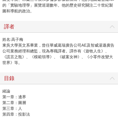
的「實驗地理學」展覽巡迴數年。他的歷史研究關注二十世紀製
圖和導航的政治。
譯者
姓名:高子梅
東吳大學英文系畢業，曾任華威葛瑞廣告公司AE及智威湯遜廣告
公司業務經理和總監，現為專職譯者。譯作有《遊牧人生》、
《謊言之瓶》、《模範領導》、《破案女神》、《小零件改變大
世界》等。
目錄
緒論
第一章：邊界
第二章：圖層
第三章：人
第四章：投影法