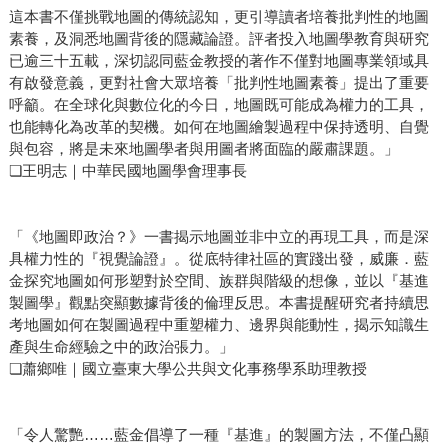
這本書不僅挑戰地圖的傳統認知，更引導讀者培養批判性的地圖
素養，及洞悉地圖背後的隱藏論證。評者投入地圖學教育與研究
已逾三十五載，深切認同藍金教授的著作不僅對地圖專業領域具
有啟發意義，更對社會大眾培養「批判性地圖素養」提出了重要
呼籲。在全球化與數位化的今日，地圖既可能成為權力的工具，
也能轉化為改革的契機。如何在地圖繪製過程中保持透明、自覺
與包容，將是未來地圖學者與用圖者將面臨的嚴肅課題。」
❏王明志｜中華民國地圖學會理事長
「《地圖即政治？》一書揭示地圖並非中立的再現工具，而是深
具權力性的『視覺論證』。從底特律社區的實踐出發，威廉．藍
金探究地圖如何形塑對於空間、族群與階級的想像，並以『基進
製圖學』觀點突顯數據背後的倫理反思。本書提醒研究者持續思
考地圖如何在製圖過程中重塑權力、邊界與能動性，揭示知識生
產與生命經驗之中的政治張力。」
❏蕭鄉唯｜國立臺東大學公共與文化事務學系助理教授
「令人驚艷……藍金倡導了一種『基進』的製圖方法，不僅凸顯