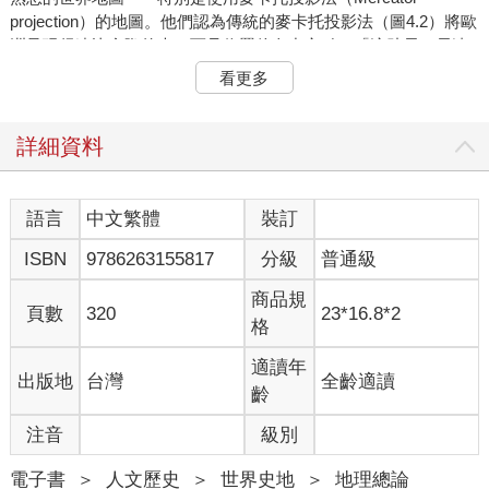
projection）的地圖。他們認為傳統的麥卡托投影法（圖4.2）將歐
洲呈現得遠比實際的大，而且位置偏向中心點，「這助長了長達
數世紀以來的歐洲帝國主義心態，也造就出對第三世界的種族偏
看更多
見」。相較之下，彼得斯投影法自詡「忠於軸線」和「忠於位
置」，特地設計成完全按正確比例來呈現每個國家的相對大小。
採用這種新的地圖將喚醒我們，擺脫掉麥卡托投影法所帶來的麻
詳細資料
木態度，也能立即改變我們與南半球後殖民國家的關係。
如果你看過美劇《白宮風雲》（West Wing），就會知道這場會
語言
中文繁體
裝訂
議和這個組織⋯⋯純屬虛構。但彼得斯投影法的確存在，而且我
ISBN
9786263155817
分級
普通級
可以想像，專業地圖製作者看到它在全國電視網首度播出時會有
的苦澀反應。拜託你們不要用彼得斯投影法！它很醜！它也不是
商品規
什麼新鮮的玩意！忠於軸線和位置也都是虛構出來的術語！還有
頁數
320
23*16.8*2
格
很多地圖是用沒那麼扭曲的方法來作出精準的面積比較！而且大
部分人口都居住在北半球，所以為什麼要將地圖上下顛倒呢？如
適讀年
出版地
台灣
全齡適讀
果說職業製圖師當中有一個過時的信仰，那麼這個信仰就是糟糕
齡
的彼得斯投影法地圖。
注音
級別
這裡的問題不在於色彩、文字、國界或地圖上的任何其他內容，
而是投影本身，也就是將球型的地球轉化成二維空間所用的方
電子書
＞
人文歷史
＞
世界史地
＞
地理總論