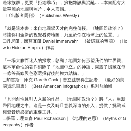
邊緣族群，更要『拒絕乖巧』，擁抱雜訊與混亂……本書配有大
量華麗的地圖與照片，令人震撼。」
❏《出版者周刊》（Publishers Weekly）
「就是這本書：來自地圖學天才的完整傳授。《地圖即政治？》
將讓你用全新的視覺看待地圖，乃至於你在地球上的位置。」
❏丹尼爾．因莫瓦爾 Daniel Immerwahr｜《被隱藏的帝國》（Ho
w to Hide an Empire）作者
「一場大膽而迷人的探索，彰顯了地圖如何形塑我們的世界觀。
這本革命性的著作消除了『地圖中立』的神話，揭露了隱藏在每
一條等高線與色彩選擇背後的權力結構。」
❏加雷斯．庫克 Gareth Cook｜普立茲獎得主記者、《最好的美
國資訊圖表》（Best American Infographics）系列前編輯
「具開創性且引人入勝的作品，《地圖即政治？》將『人』重新
帶回地理之中。這是一次及時且意義深遠的介入，提供了挑戰威
權聲音所必需的重要工具。」
❏保羅．理查森 Paul Richardson｜《地理的迷思》（Myths of G
eography）作者