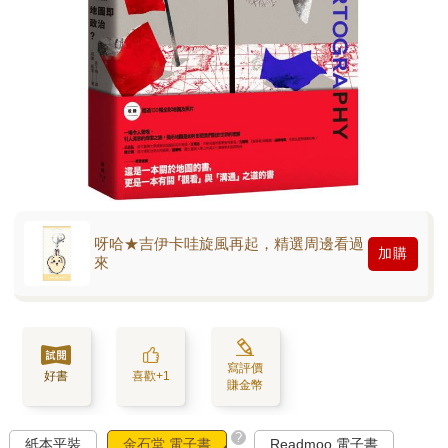
呀哈★吉伊卡哇旋風再起，精選周邊看過
加購
來
寫評價
好書
喜歡+1
賺金幣
?
紙本平裝
金石堂 電子書
Readmoo 電子書