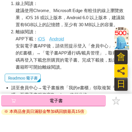
線上閱讀：
地圖。1950年代後期，彼得斯創辦了一本馬克斯主義月刊，名為
建議使用Chrome、Microsoft Edge 有較佳的線上瀏覽效
《科學性社會主義期刊》（Periodikum für wissenschaftlichen
Sozialismus），並擔任編輯。但到了1960年代中期，他的注意力
果， iOS 16 或以上版本，Android 6.0 以上版本，建議裝
重新回到世界歷史上，並有了補充一部地圖集的想法。正如他後
置有6GB以上的記憶體，至少有 30 MB以上的容量。
來所解釋，他的歷史書是受到「平等的時間代表性」（equal
離線閱讀：
representation of time）這個理念所驅動。而「平等的空間代表
APP下載：
iOS
Android
性」（equal representation of space）這種對稱性做法顯然是他
安裝電子書APP後，請依照提示登入「會員中心」→「我
的下一步。或許對將馬克斯主義奉為科學的人來說，這一點並不
的E書櫃」→「電子書APP通行碼/載具管理」，取得通行
會
令人驚訝。彼得斯認為平等的代表性不僅是人文主義的美德，也
碼再登入下載您所購買的電子書。完成下載後，點選任一
是唯一真正「客觀」的方法，而這方法可以用「科學性的世界
書籍即可開始離線閱讀。
員
觀」來取代「歐洲主導下的世界觀」。之前完全沒有接觸過地圖
學的彼得斯聲稱，他花了整整十年開發這套投影法，而他那冗長
日
的公式和計算確實遠比必要的公式和計算來得複雜。這張地圖在
請至會員中心→電子書服務「我的e書櫃」領取複製『兌換
1967年之前泰半完成，這時的他遠赴布達佩斯（Budapest），跟
碼』至電子書服務商Readmoo進行兌換。
當時仍在共產主義政權下的匈牙利科學院（Academy of
電子書
Science）分享早期的版本。
退換貨須知：
※ 本商品會員日滿額金幣加碼回饋最高15倍
因版權保護，您在金石堂所購買的電子書僅能以金石堂專屬
在六年後的1973年5月，五十六歲的彼得斯在西德首都波恩市
的閱讀軟體開啟閱讀，無法以其他閱讀器或直接下載檔案。
（Bonn）召開了他的第一場地圖記者會，據說吸引了三百五十名
依據「消費者保護法」第19條及行政院消費者保護處公告之
記者出席。要說能從後來的影片裡看出什麼端倪的話，你會發現