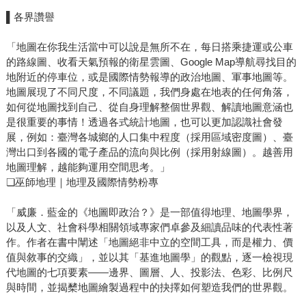
▌各界讚譽
「地圖在你我生活當中可以說是無所不在，每日搭乘捷運或公車
的路線圖、收看天氣預報的衛星雲圖、Google Map導航尋找目的
地附近的停車位，或是國際情勢報導的政治地圖、軍事地圖等。
地圖展現了不同尺度，不同議題，我們身處在地表的任何角落，
如何從地圖找到自己、從自身理解整個世界觀、解讀地圖意涵也
是很重要的事情！透過各式統計地圖，也可以更加認識社會發
展，例如：臺灣各城鄉的人口集中程度（採用區域密度圖）、臺
灣出口到各國的電子產品的流向與比例（採用射線圖）。越善用
地圖理解，越能夠運用空間思考。」
❏巫師地理｜地理及國際情勢粉專
「威廉．藍金的《地圖即政治？》是一部值得地理、地圖學界，
以及人文、社會科學相關領域專家們卓參及細讀品味的代表性著
作。作者在書中闡述「地圖絕非中立的空間工具，而是權力、價
值與敘事的交織」，並以其「基進地圖學」的觀點，逐一檢視現
代地圖的七項要素——邊界、圖層、人、投影法、色彩、比例尺
與時間，並揭櫫地圖繪製過程中的抉擇如何塑造我們的世界觀。