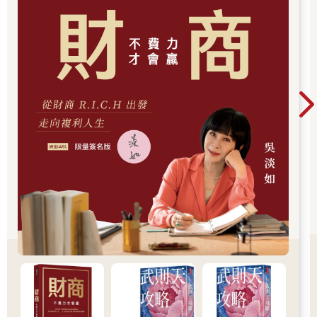
上的第一幅英文版地圖）。彼得斯投影法也特別受到宗教團體青
睞，包括普世教會協會（World Council of Churches）、路德教會
（Lutheran churches）和衛理公會（Methodist churches）的主
要機構，以及整個西歐和美國的基督教援助組織。衛理公會在紐
約總部的入口玻璃帷幕上蝕刻了一幅巨型地圖，教宗若望保祿二
世（John Paul II）也在梵蒂岡掛了一幅複製品。就在《白宮風
雲》那一集播出後沒多久，一則新聞報導便估算出該地圖的複製
品已經分發了8,300萬份出去——光是聯合國兒童基金會就分發了
大約6,000萬份。而該影集的收視率又觸及到另外1,800萬名容易
受到影響的觀眾，使這個觀念根深柢固。
製圖師們所面臨的煎熬不只是彼得斯及其信眾的信口雌黃，更大
的問題是製圖師們就是無法理解為什麼這張地圖如此受歡迎。他
們唯一的解釋就是彼得斯的浮誇之詞太誘人，他的自我推銷能力
也是無與倫比，以至於媒體和大眾都被蒙蔽，竟然相信這個與他
同名的投影法（誠如他自己所言）是「四百多年來地圖製作領域
裡最偉大的進展」。對於那些早已熟知實際上還有其他比麥卡托
投影法更好替代方案的製圖師來說，這看起來就像是江湖術士空
洞的行銷活動：「荒謬的宣傳」、「有悖常理又判斷錯誤」、
「推銷高手和公關巧妙算計過的口號」。即使是地圖史學家也以
類似的態度來看待這場衝突，認為它是彼得斯直接訴諸人民的強