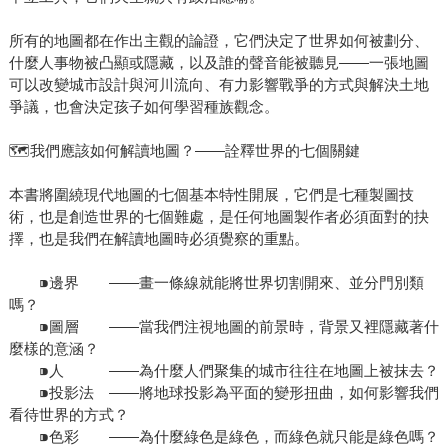
所有的地圖都在作出主觀的論證，它們決定了世界如何被劃分、
什麼人事物被凸顯或隱藏，以及誰的聲音能被聽見——一張地圖
可以改變城市設計與河川流向、有力影響戰爭的方式與解決土地
爭議，也會決定孩子如何學習種族觀念。
🗺️我們應該如何解讀地圖？——詮釋世界的七個關鍵
本書將圍繞現代地圖的七個基本特性開展，它們是七種製圖技
術，也是創造世界的七個難處，是任何地圖製作者必須面對的抉
擇，也是我們在解讀地圖時必須覺察的重點。
⁍邊界 ——畫一條線就能將世界切割開來、並分門別類
嗎？
⁍圖層 ——當我們注視地圖的前景時，背景又裡隱藏著什
麼樣的意涵？
⁍人 ——為什麼人們聚集的城市往往在地圖上被抹去？
⁍投影法 ——將地球投影為平面的變形扭曲，如何影響我們
看待世界的方式？
⁍色彩 ——為什麼綠色是綠色，而綠色就只能是綠色嗎？