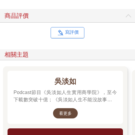
法。沒有任何一種方法可以做到毫無扭曲，所以根本沒有完美的
解決方案。對局部或區域地圖來說，這問題還不用太擔心，但對
商品評價
全球地圖而言，自由度就很大了，因此可能嚴重失真。經緯線應
該是直線還是曲線？地球應該呈現長方形、橢圓形，還是其他形
狀？那心形、星形或花朵形呢？這些形狀的投影法都存在。而且
寫評價
這不僅僅是靜態地圖會碰到的問題，互動式線上地圖和虛擬地球
儀也必須使用投影法，而且通常有嚴格限制。有些投影法是專門
因應它們的數學特性而設計，像是保持角度不變形或者面積一
相關主題
致，但有一些投影法單純是為了賞心悅目。其實投影法的可能性
百花齊放，每一種都有其政治意涵。
等到《白宮風雲》那一幕於2001年播出時，專業地圖製作者早已
吳淡如
經跟彼得斯投影法——以及其創始者的誤導性言論（一位叫做阿
諾．彼得斯的固執德國學者兼行動主義者）——艱苦奮戰了近三
Podcast節目《吳淡如人生實用商學院》，至今
十年。彼得斯投影法是在1973年首度於德國面世，到了1980年代
下載數突破十億；《吳淡如人生不能沒故事》也
廣受國際關注。雖然幾乎所有製圖師都在譴責這個投影法，但它
突破1億人以上。她擅長用貼近生活的語言，解
依然被幾個聯合國機構（兒童基金會〔UNICEF〕、聯合國教科
看更多
讀歷史中的權力運作與人性選擇，讓看似遙遠的
文組織〔UNESCO〕和聯合國開發計劃署）以及數十個國際非營
過去，應對著現實人生的思索。
利組織熱衷採用。（前一頁的是1983 年發表在以全球發展議題為
著眼點的雜誌《新國際主義者》〔The New Internationalist〕特刊