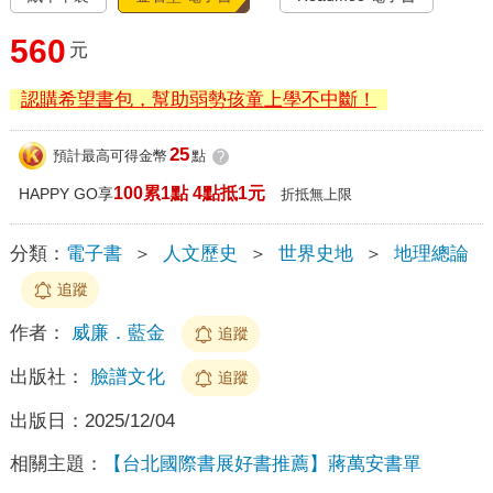
560
元
認購希望書包，幫助弱勢孩童上學不中斷！
25
預計最高可得金幣
點
?
100累1點 4點抵1元
HAPPY GO享
折抵無上限
分類：
電子書
＞
人文歷史
＞
世界史地
＞
地理總論
追蹤
作者：
威廉．藍金
追蹤
出版社：
臉譜文化
追蹤
出版日：
2025/12/04
相關主題：
【台北國際書展好書推薦】蔣萬安書單