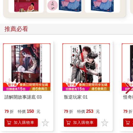
硬行動主義槓上在政治上向來天真的專業人士所代表的脆弱權威
這兩者之間的恩怨對決。
但是誇張的新聞稿和無窮無盡的自信，就真的足以說服多個國家
推薦必看
的重要組織採用一幅全新又陌生的世界地圖嗎？彼得斯投影法可
能是那個世代裡最重要的製圖奇蹟；1990年代初期，有一位學者
曾稱它是「地圖學的決定性時刻」。彼得斯絕對不是譴責麥卡托
投影法的第一人（就算他曾譴責過，加入的時間也太晚了），但
是他如此擅長製造戲劇效果，使得地圖學看起來明顯具有政治色
彩，而這是其他地圖從來未能做到的地步。如果我們只看到自我
推銷和外行人容易受騙這兩點，或者只關注它在數學技術上的缺
失，都會忽略了那場更大的鬥爭。這是一場爭奪，目標是彼得斯
所謂的「世界圖景」（a world picture）。對某種地圖投影法的偏
好勝過另一種，這會關連到我們——不管是個人還是集體——用
什麼方法去理解整個地球以及地球各部分之間的關係。雖然彼得
請解開故事謎底 03
叛逆玩家 01
怪奇
斯在很多地方都錯了，但他的方法是基進的，而且他問對了問
題：是什麼樣的敘事、偏見和未經檢驗的假設——換言之，是什
150
253
79
折
特價
元
79
折
特價
元
79
折
麼樣的論點——被根植在世界地圖的各個形狀裡？這不只跟修辭
加入購物車
加入購物車
有關，也關乎地圖本身在傳達什麼。