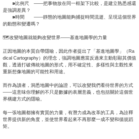
⁍比例尺 ——把事物放在同一框架下比較，是建立熟悉感還
是強調差異？
⁍時間 ——靜態的地圖能夠捕捉時間流逝、呈現這個世界
的動態和變遷嗎？
🗺️改變地圖就能夠改變世界——基進地圖學的力量
正因地圖的本質自帶隱喻，因此作者提出了「基進地圖學」（Ra
dical Cartography）的理念，強調地圖應當反過來主動彰顯其價值
觀，透過打破傳統地圖的形式，用不確定性、多樣性與主觀性來
重新想像地圖的可能性和用途。
而作為讀者，洞悉地圖中的論證，可以改變我們看待世界的方式
——這意味你理解的不只是數據的表層意義，也包括關於這個世
界構建方式的隱喻。
每一張地圖都擁有實質的力量，有潛力成為改革的工具，為詮釋
世界提供新的角度，並使世界看起來不再那麼一成不變和循規蹈
矩。