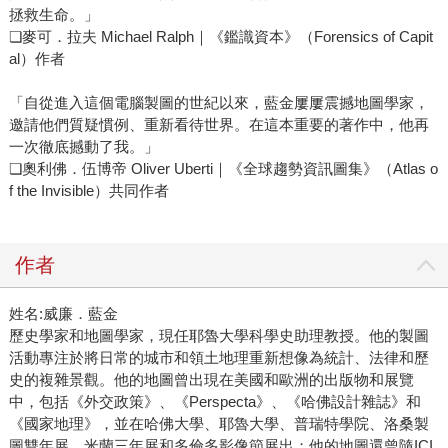
拯救生命。」
❏麥可．拉夫 Michael Ralph｜《鑑識資本》（Forensics of Capit
al）作者
「自從進入這個電腦製圖的世紀以來，藍金屢屢震撼地圖學家，
邀請他們質疑慣例、重新看待世界。在這本重要的著作中，他再
一次徹底撼動了我。」
❏奧利佛．伍博帝 Oliver Uberti｜《全球趨勢資訊圖集》（Atlas o
f the Invisible）共同作者
作者
姓名:威廉．藍金
歷史學家和地圖學家，現任耶魯大學科學史助理教授。他的製圖
活動專注於將日常的城市和領土地理重新想像為統計、法律和歷
史的複雜景觀。他的地圖曾出現在美國和歐洲的出版物和展覽
中，包括《外交政策》、《Perspecta》、《哈佛設計雜誌》和
《國家地理》，並在哈佛大學、耶魯大學、普瑞特學院、洛桑製
圖雙年展、米蘭三年展和多倫多影像節展出；他的地圖還曾隨ICI