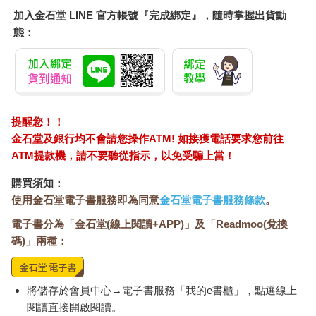
注最近五百年來歐洲政治事件的那些文本歷史，因此它是用一條
加入金石堂 LINE 官方帳號『完成綁定』，隨時掌握出貨動
超過四十英尺長的巨大圖形時間軸組合而成，目的是為了展現
「世界歷史的統一性，並且從各個生活領域和世界的各個角落去
態：
呈現。」其方法是在西元前1000年到西元1950年之間的時間軸
上，為每一年劃分出相等量的空間，並使用不同色彩來標明不同
類別的人和事件，希望能藉此在不同的時代——以至於不同文化
——之間實現新的平等。在現實生活裡，歐洲文化英雄和西方藝
術運動仍然占據主導地位，但是來自中國、日本和中東的著名人
提醒您！！
物，尤其是數百年前的著名人物，也確實出現了。可是甫出版，
金石堂及銀行均不會請您操作ATM! 如接獲電話要求您前往
無論是該書本身還是作者的左傾政治立場，都在西方世界引發了
ATM提款機，請不要聽從指示，以免受騙上當！
輕微的醜聞——書中將加略人猶大（Judas）描繪成失敗的革命
者，印加人（Incas）則被描繪成原始的共產主義者。於是奉行自
購買須知：
由主義的新聞雜誌《明鏡》（Der Spiegel）譴責它的「社會主義
使用金石堂電子書服務即為同意
金石堂電子書服務條款
。
思維」（socialist mentality）是「反世襲、反資本主義和反教
權」的。東德政府則反過來指責這本書是修正主義者
電子書分為「金石堂(線上閱讀+APP)」及「Readmoo(兌換
（revisionist），因此是反共產主義的。但在獲得一些著名的納粹
碼)」兩種：
主義批評者支持後，這本書竟然被分發給西德的學校使用，後來
成了暢銷書。接下來的幾十年間，有多個版本付印，發行量超過
十萬冊。
將儲存於會員中心→電子書服務「我的e書櫃」，點選線上
閱讀直接開啟閱讀。
正是這次對視覺歷史的牛刀小試，帶領了彼得斯進入自己的世界