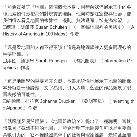
「藍金質疑了『地圖』這個概念本身，同時向我們展示其中的各
種元素如何形塑我們對現實的理解。他同時關注宏觀與細節，使
我們得以看見地圖的複雜性：混亂、無法迴避，卻充滿希望。」
❏蘇珊．舒爾藤 Susan Schulten｜《一百幅地圖裡的美國史》（A
History of America in 100 Maps）作者
「凡是看地圖的人都不得不讀！這是為地圖學注入更多同理心的
重要呼籲。」
❏莎拉．蘭德恩 Sarah Rendgen｜《資訊圖表》（Information Gr
aphics）作者
「這是地圖學的重要補充文獻，本書系統性地展示了地圖的圖像
本身就是一種論證。文字易讀、引人入勝，藍金的作品拓展了製
圖表徵的可能性。」
❏約翰娜．杜拉克 Johanna Drucker｜《發明字母》（Inventing th
e Alphabet）作者
「既嚴謹又易於理解，《地圖即政治？》提出了一種聰明、富於
想像且『截然不同的地圖』。藍金證明了地圖製作可以是重要而
具吸引力的，它不僅能照亮棘手的社會與理論難題，最終甚至能