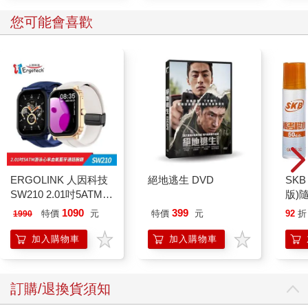
從教育角度來看，彼得斯是個多少不拘一格的人文主義者，但從
您可能會喜歡
成長背景來看，他是共產主義者。他出生於第一次世界大戰期間
的西柏林，當時他父母活躍於被稱之為斯巴達克同盟（Spartacus
League）的馬克思主義革命運動（Marxist revolutionary
movement）。他在成長過程中遊遍各地，包括歐洲、蘇聯和北美
洲，並參加過自行車競速比賽。他家中時有激進主義者來訪，其
中非裔美國作家威廉．皮坎（William Pickens）令他留下深刻印
象。第二次世界大戰期間，他父親加入地下對抗組織（the
Resistance），遭到納粹囚禁，他的叔叔則被處決。後來他父母
搬到東柏林，因其愛國的社會主義表現而獲贈獎章。彼得斯在戰
爭期間曾擔任電影製作助理，同時成為柏林大學（Berlin
University）的博士生，並終於在1945年完成了以電影說服力為題
ERGOLINK 人因科技
絕地逃生 DVD
SKB
的博士論文。
SW210 2.01吋5ATM游
版)
泳心率血氧藍牙通話腕
1090
399
特價
元
特價
元
92
折
1990
戰後，彼得斯沒有追逐學術事業，反而取得了盟軍和蘇維埃占領
錶
當局的支持，創作出一本全新的世界歷史教科書。這部作品（書
加入購物車
加入購物車
名頗具企圖心，叫做《同步世界史》〔Synchronoptiche
Weltgeschichte〕）是他與第一任妻子安娜麗絲（Anneliese）攜
手合作完成，並於1952年出版。（他總共有過三段婚姻和七個孩
訂購/退換貨須知
子，最小的孩子是在他七十出頭時出生。）這本書對抗的是只關