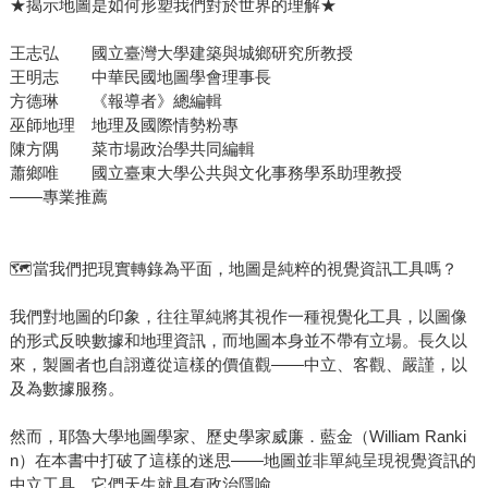
★揭示地圖是如何形塑我們對於世界的理解★
王志弘 國立臺灣大學建築與城鄉研究所教授
王明志 中華民國地圖學會理事長
方德琳 《報導者》總編輯
巫師地理 地理及國際情勢粉專
陳方隅 菜市場政治學共同編輯
蕭鄉唯 國立臺東大學公共與文化事務學系助理教授
——專業推薦
🗺️當我們把現實轉錄為平面，地圖是純粹的視覺資訊工具嗎？
我們對地圖的印象，往往單純將其視作一種視覺化工具，以圖像
的形式反映數據和地理資訊，而地圖本身並不帶有立場。長久以
來，製圖者也自詡遵從這樣的價值觀——中立、客觀、嚴謹，以
及為數據服務。
然而，耶魯大學地圖學家、歷史學家威廉．藍金（William Ranki
n）在本書中打破了這樣的迷思——地圖並非單純呈現視覺資訊的
中立工具，它們天生就具有政治隱喻。