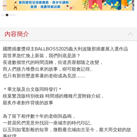
內容簡介
國際插畫獎得主BALLBOSS2025義大利波隆那插畫展入選作品
當世界急忙換上新裝，我們到底是誰？
長達數個世代的時間流轉，街道房屋都隨之改變，
而人們接力堆疊出來的故事，樹可能會記得。
也只有那些歷盡寒暑的老樹成為見證……
＊華文版及台文版同時發行＊
枝葉繁茂版特別收錄 時間感的幾種尺度附錄介紹，
親炙作者創作背後的故事
為了留下相伴數十年的老樹與蟲鳴，
一群居民們竟意外找回一座城市的時代印記。
以五則如電影般的短章，微觀臺北城由古至今，龐大而交錯的故
事紋理，