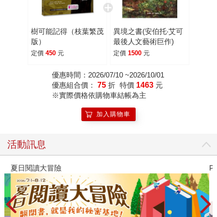
樹可能記得（枝葉繁茂
異境之書(安伯托‧艾可
版）
最後人文藝術巨作)
定價
450
元
定價
1500
元
優惠時間：2026/07/10 ~2026/10/01
優惠組合價：
75
折
特價
1463
元
※實際價格依購物車結帳為主
加入購物車
活動訊息
夏日閱讀大冒險
P