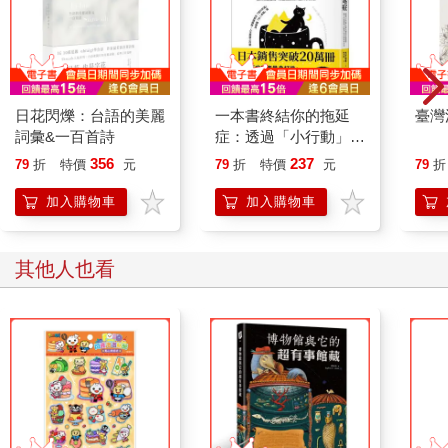
日花閃爍：台語的美麗
一本書終結你的拖延
臺灣
詞彙&一百首詩
症：透過「小行動」打
開大腦的行動開關，懶
356
237
79
折
特價
元
79
折
特價
元
79
折
人也能變身「行動派」
的37個科學方法
加入購物車
加入購物車
其他人也看