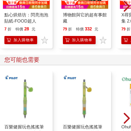
點心烘焙坊：閃亮泡泡
博物館與它的超有事館
X尋
貼紙-FOOD超人
藏
集 2.
28
332
7
折
特價
元
79
折
特價
元
79
折
加入購物車
加入購物車
您可能也需要
百樂健握玩色搖搖筆
百樂健握玩色搖搖筆
Ohu