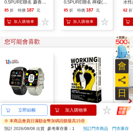
0.5PURE聯名 麝香葡
0.5PURE聯名 檸檬(限
水性
萄(限量)
量)
包裝
187
187
85
折
特價
元
85
折
特價
元
62
折
加入購物車
加入購物車
您可能會喜歡
會
員
日
Ergotech人因 SW216
【電子書】告訴我，你
【KI
立即結帳
加入購物車
2.01吋衡動智慧腕錶
是怎麼死的
列-
※ 本商品會員日滿額金幣加碼回饋最高15倍
平煎
890
294
特價
元
特價
元
56
折
1590
預計 2026/08/08 出貨
參考庫存量：1
預訂門市商品
門市庫存