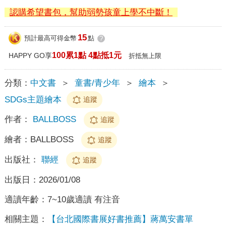
認購希望書包，幫助弱勢孩童上學不中斷！
15
預計最高可得金幣
點
?
100累1點 4點抵1元
HAPPY GO享
折抵無上限
分類：
中文書
＞
童書/青少年
＞
繪本
＞
SDGs主題繪本
追蹤
作者：
BALLBOSS
追蹤
繪者：
BALLBOSS
追蹤
出版社：
聯經
追蹤
出版日：
2026/01/08
適讀年齡：
7~10歲適讀 有注音
相關主題：
【台北國際書展好書推薦】蔣萬安書單