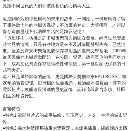
見證不同世代的人們卻彼此相仿的心情與人生。
這是關於宛如綠色樹島的齊東街故事。一開始，一群居民為了留
下相伴數十年的老樹與蟲鳴，不放棄的奔走、大聲疾呼，才得以
保存這個歷經各代居民生活的足跡及記憶！
「拆屋移樹」彷彿是許多城市聚落與街區在發展、經歷世代變遷
時常見的情境，只是有些地方還來不及討論開發與失去，已然消
逝。座落於齊東街聚落風貌保存専用區的臺灣文學基地，2000年
從居民保存老樹運動開始，在公民、學界、政府單位的共同努力
下，成為文化資產保存法結構性修法後，第一批以面狀保存的日
式宿舍群。
這不只是屬於聚落的記憶，更是國際大獎插畫家BALLBOSS，將
20年的寶貴記憶，以老樹的生命視角，透過繪本書頁如一幕幕的
電影短片，喚醒這段深藏的歷史記憶，記錄這段富含永續、社區
創生的珍貴行動。
書籍特色
●特色1 電影短片式的故事描繪，呈現歷史、人文、生活的城市記
憶。
●特色2 義大利波隆那插畫大獎肯定，以優美插畫，緩緩傾訴出情