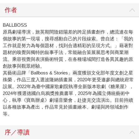
作者
BALLBOSS
原爲劇場導演，旅英期間陰錯陽差的跨足插畫創作，總流連在每
個故事的第一現場，搜尋感動自己的片段線索。曾自述：「我的
工作就是努力為每個題材，找到合適精彩的呈現方式。」藉著對
題材的嗅覺與獨特的敍事手法，常能融合策展展思考與商業潮
流、乘容視覺與表演藝術特質，在各種場域間打造各異其趣的原
創故事與觀眾經驗。
其藝術品牌「Ballboss & Stories」兩度獲頒文化部年度文創之星
殊榮，作品三度入選波隆納插畫展，2020年更受邀參與總統府常
設展。2022年為臺中國家歌劇院執導全新版本歌劇《糖果屋》，
2024年獲選德國白烏鴉獎推薦書單，2025年為國立傳統藝術中
心，執導《寶島辦桌》劇場音樂會，赴捷克交流演出。目前持續
以各種故事為產出，作品常見於插畫繪本、劇場與跨領域創作
等。
序／導讀