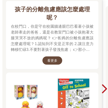
孩子的分離焦慮應該怎麼處理
呢？
在校門口，你是守在校園牆邊眼巴巴看著小孩被
老師牽走的爸爸，還是在教室門口被小孩抱著大
腿哭哭不放的媽媽呢？ 👉爸媽的分離焦慮應該
怎麼處理呢？1.認知到不安是正常的 2.讓注意力
轉移忙碌3.不要對著孩子發洩焦慮； 👉那小朋友
該如何適應過渡期呢？1.可給予適當的安撫玩具
看更多
也許是熟悉的玩偶增加安全感 2.與孩子分開時請
好好堅定道別不可哄騙,並保證會回到身邊3.準時
守約的接回孩子 好好的渡這個時期，爸爸媽媽和
孩子一起迎接成長的過程！真是太好了！ 🎉金石
堂開學季！爸媽好輕鬆教你一站購足！文具、書
包、書套參展品全面5折起！👉文具滿777送80
元電子禮券 👉全站商品滿1200回饋4%金幣