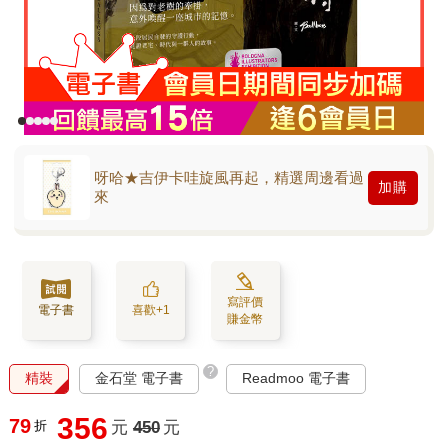
呀哈★吉伊卡哇旋風再起，精選周邊看過
加購
來
寫評價
電子書
喜歡+1
賺金幣
?
精裝
金石堂 電子書
Readmoo 電子書
356
79
折
元
450
元