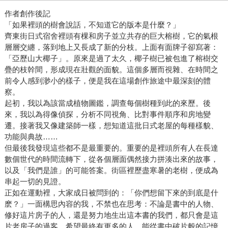
作者創作後記
「如果裡頭的樹會說話，不知道它的版本是什麼？」
齊東街日式宿舍裡頭有棵和房子並立共存的巨大榕樹，它的氣根
層層交纏，落到地上又長成了新的分枝。上面有面牌子卻寫著：
「亞歷山大椰子」。原來是過了太久，椰子樹已被包進了榕樹交
疊的枝幹間，形成現在壯觀的面貌。這個多層而視雜、在時間之
前令人感到渺小的樣子，便是我在這場創作旅途中最深刻的體
察。
起初，我以為該當成植物圖鑑，調查每個樹種到此的來歷。後
來，我以為得像偵探，分析不同視角、比對事件順序和房地變
遷。接著我又像建築師一樣，想知道這批日式老屋的每種樣貌、
功能與典故……
但最後我發現這些都不是最重要的。重要的是裡頭所有人在長達
數個世代的時間流轉下，從各個層面偶然接力拼湊出來的故事，
以及「我們是誰」的可能答案。街區裡歷盡寒暑的老樹，便成為
串起一切的見證。
正如在運動裡，大家成日被問到的：「你們想留下來的到底是什
麽？」一面構思內容的我，不禁也在思考：不論是書中的人物、
修好這片房子的人，還是努力地生出這本書的我們，都只會是這
片老房子的過客。希望最終有更多的人，能從書中破片般的記憶