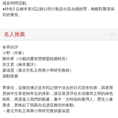
感及時間流動。
●特色3 以繪本形式記錄公民行動及社區永續經營，喚醒對聚落保
存的重視。
名人推薦
各界好評
小野（作家）
陳欣希（小貓頭鷹智慧聯盟校總校長）
吳文君（繪本書評）
廖淑霞（臺北市私立再興小學研究教師）
感動推薦
齊東街，這條彷彿正從市民記憶中淡去的日式宿舍街廓，因著寶
貴姊半生替老樹奔走的身影，讓這座漂浮在水泥樓房之間的綠色
樹島，再度進入我們的眼簾，書中「古時候的臺灣人」歷史人像
廊道，更喚起了我親自走讀這條街的衝動。
～臺北市私立再興小學研究教師廖淑霞