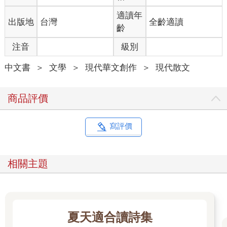
去「頂尖」的場子比，即使沒有第一，只要你擠進這場子裡比
賽，你就是頂尖。
適讀年
出版地
台灣
全齡適讀
「環南市場」就是這場子。
齡
誰能創造一個場域，讓人的身體在上千個攤位中，才路過三秒，
注音
級別
就願意留下，甚至相信他，誰才真正擁有市場的生存權。
但，有一個攤位－－什麼都沒有，像個真空地帶，站在這片「空
中文書
＞
文學
＞
現代華文創作
＞
現代散文
白」中的男孩，皮膚白皙、眉清目秀，他從攤位底下站起，然後
他又彎下他勻稱的身體，雙手深入一個不斷有清水湧出的橘色大
桶子，不一會兒，他的身體跟著雙臂破水而出，拉出一大片寬如
商品評價
他臂膀的綠色海帶。
我按下拍照的快門，但他似乎有所閃避。應該是他已經知道我在
拍他，然後不想回頭吧？
寫評價
就在我意識到應該就是這個事實時，男孩突然轉身，眼神散發著
一股微笑看著我。
相關主題
這人明明可以靠臉吃飯，為何卻在這裡賣菜？
莫非「這裡」是他迫不得已為了賺錢而停留的避風港？
還是說「這裡」其實是他離不開的宿命？
我尷尬著笑，而男孩好像很喜歡這種尷尬。
夏天適合讀詩集
然後男孩對著鏡頭，張開嘴，但沒有發出聲音，從嘴裡每一個吐