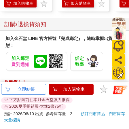
場。
加入購物車
加入購物車
你知道嗎？這種尷尬又笨的問題，最能從互相競爭的帥哥中，看
出所謂帥哥的自我期許。
但我怎麼會問他們這三個在菜市場工作的人呢？
訂購/退換貨須知
這三兄弟互看了一眼，果真像極了三個要搶男主角、搶最後決賽
加入金石堂 LINE 官方帳號『完成綁定』，隨時掌握出貨動
的參賽權，除了表現出君子之爭，還要有勢在必得的決心。
態：
皓子跟二哥阿人異口同聲地說：「當然重要啊！」
「非常重要好不好。」
男性費洛蒙最強的大哥阿富，再次強調這個答案，穩健的聲音完
全消除了我自己問了一個蠢問題的尷尬。
「那怎麼樣的外表可以讓人覺得你最重要。」我以棍棒打蛇的速
度追問。
提醒您！！
「尊重。」
金石堂及銀行均不會請您操作ATM! 如接獲電話要求您前往
立即結帳
加入購物車
二哥啜了一口咖啡，而我看了一眼皓子，他莫名地有種憂鬱，似
ATM提款機，請不要聽從指示，以免受騙上當！
乎觸動了什麼往事。
※ 下方點圖前往本月金石堂強力推薦
「什麼叫有讓人覺得尊重的外表？」
※ 2026夏季暢銷展-大塊2書75折
退換貨須知：
雖然這個問題是問兩個哥哥，但我還是看向皓子，果然他回神
**提醒您，鑑賞期不等於試用期，退回商品須為全新狀態**
預計 2026/08/10 出貨
參考庫存量：2
預訂門市商品
門市庫存
了。
大量採購
依據「消費者保護法」第19條及行政院消費者保護處公告之
「是我們要尊重別人吧！」皓子一說完我矇了，然後他一直笑。
「通訊交易解除權合理例外情事適用準則」，以下商品購買