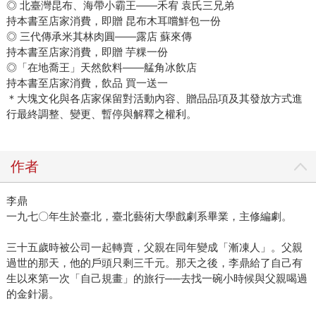
◎ 北臺灣昆布、海帶小霸王——禾宥 袁氏三兄弟
持本書至店家消費，即贈 昆布木耳嚐鮮包一份
◎ 三代傳承米其林肉圓——露店 蘇來傳
持本書至店家消費，即贈 芋粿一份
◎「在地喬王」天然飲料——艋角冰飲店
持本書至店家消費，飲品 買一送一
＊大塊文化與各店家保留對活動內容、贈品品項及其發放方式進
行最終調整、變更、暫停與解釋之權利。
作者
李鼎
一九七〇年生於臺北，臺北藝術大學戲劇系畢業，主修編劇。
三十五歲時被公司一起轉賣，父親在同年變成「漸凍人」。父親
過世的那天，他的戶頭只剩三千元。那天之後，李鼎給了自己有
生以來第一次「自己規畫」的旅行──去找一碗小時候與父親喝過
的金針湯。