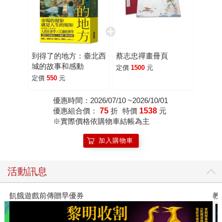
到得了的地方：臺北西
蔡志忠禪畫冊頁
城的故事和感動
定價
1500
元
定價
550
元
優惠時間：2026/07/10 ~2026/10/01
優惠組合價：
75
折
特價
1538
元
※實際價格依購物車結帳為主
加入購物車
活動訊息
飢餓遊戲前傳贈早優券
教