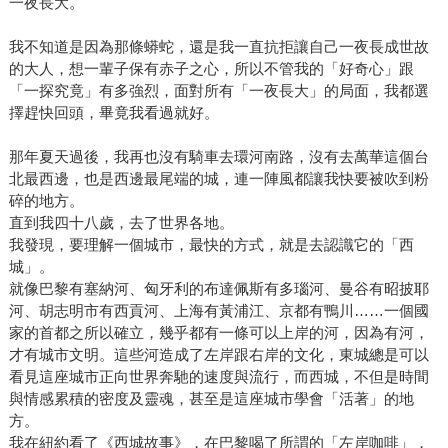
一夜長大。
我不知道是因為那條蟒蛇，還是我一直抗拒讓自己一夜長成世故
的大人，想一輩子保有赤子之心，所以不管我的「好奇心」跟
「一探究竟」有多強烈，面對所有「一夜長大」的局面，我都選
擇趕快回頭，畢竟我看過就好。
那年夏天過後，我再也沒有騎車去環河南路，沒有去萬華這個台
北最西邊，也是西邊最尾端的城，連一陣風都讓我快要被吹到粉
碎的地方。
直到我四十八歲，去了世界各地。
我發現，要理解一個城市，最快的方式，就是去認識它的「西
城」。
就像巴黎有塞納河、匈牙利的布達佩斯有多瑙河、曼谷有昭披耶
河、胡志明市有西貢河、上海有黃浦江、京都有鴨川……一個國
家的首都之所以確立，幾乎都有一條可以上岸的河，因為有河，
才有城市文明。這些河造成了左岸跟右岸的文化，東城總是可以
看見這座城市正向世界奔馳的速度與流行，而西城，不但是時間
與情感累積的密度及靈魂，甚至是這座城市學會「活著」的地
方。
我在紐約看了《西城故事》，在巴黎喝了所謂的「左岸咖啡」，