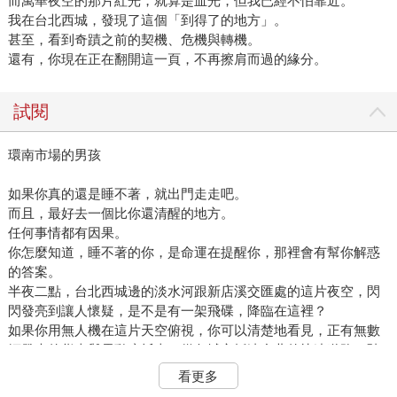
而萬華夜空的那片紅光，就算是血光，但我已經不怕靠近。
我在台北西城，發現了這個「到得了的地方」。
甚至，看到奇蹟之前的契機、危機與轉機。
還有，你現在正在翻開這一頁，不再擦肩而過的緣分。
試閱
環南市場的男孩
如果你真的還是睡不著，就出門走走吧。
而且，最好去一個比你還清醒的地方。
任何事情都有因果。
你怎麼知道，睡不著的你，是命運在提醒你，那裡會有幫你解惑
的答案。
半夜二點，台北西城邊的淡水河跟新店溪交匯處的這片夜空，閃
閃發亮到讓人懷疑，是不是有一架飛碟，降臨在這裡？
如果你用無人機在這片天空俯視，你可以清楚地看見，正有無數
輛發光的貨車與電動摩托車，從各城市抵達台北的快速道路，駛
入這架三角形的飛碟中，不但安靜，並有秩序。
看更多
這像三角洲一樣造型的飛碟，是台北市全新落成的「環南市