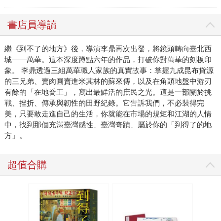
書店員導讀
繼《到不了的地方》後，導演李鼎再次出發，將鏡頭轉向臺北西
城——萬華。這本深度蹲點六年的作品，打破你對萬華的刻板印
象。 李鼎透過三組萬華職人家族的真實故事：掌握九成昆布貨源
的三兄弟、賣肉圓賣進米其林的蘇來傳，以及在角頭地盤中游刃
有餘的「在地喬王」，寫出最鮮活的庶民之光。這是一部關於挑
戰、挫折、傳承與韌性的田野紀錄。它告訴我們，不必裝得完
美，只要敢走進自己的生活，你就能在市場的規矩和江湖的人情
中，找到那個充滿臺灣感性、臺灣奇蹟、屬於你的「到得了的地
方」。
超值合購