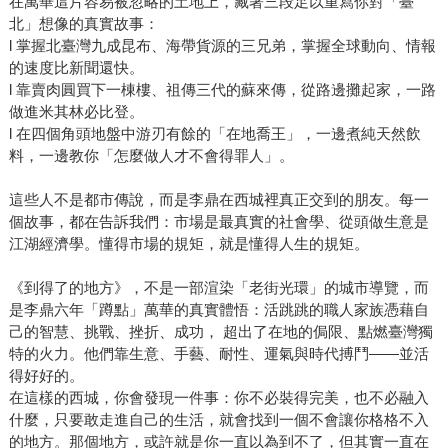
在萬華這片容易被忽略的土地上，藏著三段足以重寫你對「臺
北」想像的真實故事：
l 掌握北臺灣九成昆布、海帶貨源的三兄弟，掌握全球動向、情報
的速度比新聞還快。
l 靠賣肉圓買下一棟樓、祖傳三代的蘇來傳，從路邊攤起家，一路
做進米其林必比登。
l 在四個角頭地盤中游刃有餘的「在地喬王」，一邊煮純天然飲
料，一邊教你「怎麼做人才不會得罪人」。
這些人不是都市傳說，而是李鼎在西城裡真正交到的朋友。每一
個故事，都在告訴我們：市場是最真實的社會學、從頭做生意是
江湖經濟學。懂得市場的規矩，就是懂得人生的規矩。
《到得了的地方》，不是一部渲染「老街光環」的城市導覽，而
是李鼎六年「蹲點」萬華的真實體悟：活跳跳的職人家族憑藉自
己的智慧、挑戰、挫折、成功， 超出了在地的侷限、點燃臺灣獨
特的火力。他們靠生意、手藝、耐性、運氣與時代搏鬥——並活
得好好的。
在這樣的西城，你會發現一件事：你不必裝得完美，也不必融入
什麼，只要敢走進自己的生活，就會找到一個不會讓你格格不入
的地方。那個地方，或許就是你一直以為到不了，但其實一直在