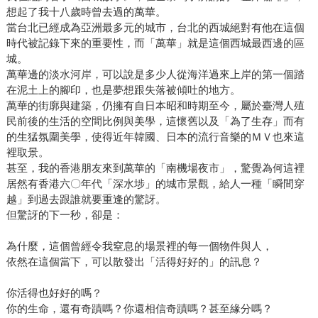
想起了我十八歲時曾去過的萬華。
當台北已經成為亞洲最多元的城市，台北的西城絕對有他在這個
時代被記錄下來的重要性，而「萬華」就是這個西城最西邊的區
城。
萬華邊的淡水河岸，可以說是多少人從海洋過來上岸的第一個踏
在泥土上的腳印，也是夢想跟失落被傾吐的地方。
萬華的街廓與建築，仍擁有自日本昭和時期至今，屬於臺灣人殖
民前後的生活的空間比例與美學，這懷舊以及「為了生存」而有
的生猛氛圍美學，使得近年韓國、日本的流行音樂的ＭＶ也來這
裡取景。
甚至，我的香港朋友來到萬華的「南機場夜市」，驚覺為何這裡
居然有香港六〇年代「深水埗」的城市景觀，給人一種「瞬間穿
越」到過去跟誰就要重逢的驚訝。
但驚訝的下一秒，卻是：
為什麼，這個曾經令我窒息的場景裡的每一個物件與人，
依然在這個當下，可以散發出「活得好好的」的訊息？
你活得也好好的嗎？
你的生命，還有奇蹟嗎？你還相信奇蹟嗎？甚至緣分嗎？