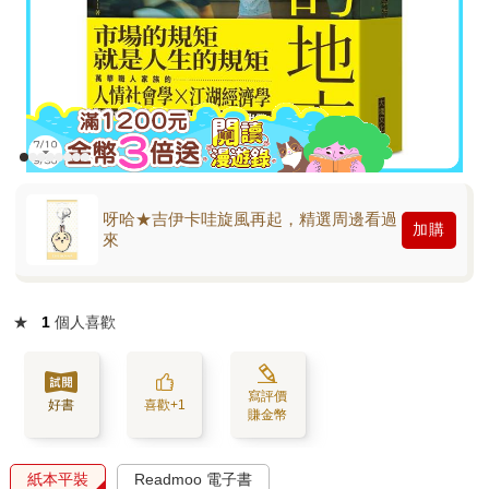
呀哈★吉伊卡哇旋風再起，精選周邊看過
加購
來
★
1
個人喜歡
寫評價
好書
喜歡+1
賺金幣
紙本平裝
Readmoo 電子書