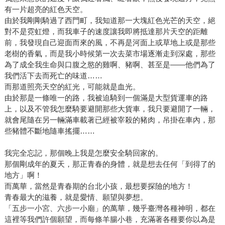
有一片超亮的紅色天空。
由於我剛剛騎過了西門町，我知道那一大塊紅色光芒的天空，絕
對不是霓虹燈，而我車子的速度讓我即將抵達那片天空的距離
前，我發現自己迎面而來的風，不再是河面上或草地上或是那些
老樹的香氣，而是我小時候第一次去菜市場逐漸走到深處，那些
為了成全我生命與口腹之慾的雞啊、豬啊、甚至是——他們為了
我們活下去而死亡的味道……
而那道照亮天空的紅光，可能就是血光。
由於那是一條唯一的路，我被迫騎到一個滿是大型貨運車的路
上，以及不管我怎麼騎要避開那些大貨車，我只要避開了一輛，
就會尾隨在另一輛滿車載著已經被宰殺的豬肉，吊掛在車內，那
些豬體不斷地隨車搖擺……
我完全忘記，那個晚上我是怎麼安全騎回家的。
那個剛成年的夏天，那正青春的身體，就是想去任何「到得了的
地方」啊！
而萬華，當然是青春期的台北小孩，最想要探險的地方！
青春最大的滋養，就是愛情、願望與夢想。
「五步一小宮、六步一小廟」的萬華，幾乎臺灣各種神明，都在
這裡等我們許個願望，而每條羊腸小巷，充滿著各種要你以為是