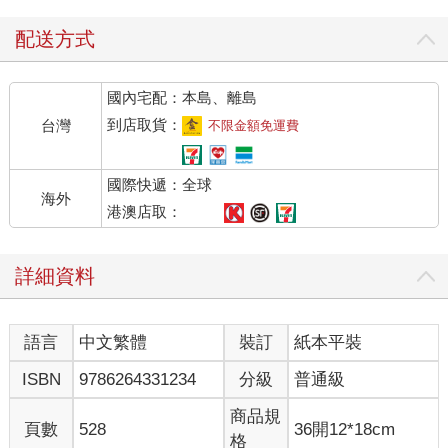
場」。
而且，這也是七〇年代，全東南亞最大，現今已經擁有五十年以
配送方式
上歷史，還沒有被超市大賣場超越的傳統批發零售市場。
國內宅配：本島、離島
如今，這建築物裡的空間，大到突破你對「菜市場」的想像。
據說，在「環南市場」最賺錢的老闆，當他想要去存錢，是不用
到店取貨：
台灣
不限金額免運費
親自去銀行的。
因為，銀行會帶著數鈔機，來他的攤位幫他數鈔票，然後現場直
國際快遞：全球
接存款。
海外
即便全球最大的購物中心，店面也只有五百多家，但「環南市
港澳店取：
場」攤商店面的數量，已經超過一千多家。
每個攤位之所以可以打敗全台各大超市、傳統市場與大賣場，
詳細資料
99%的關鍵，都來自於「沒人比它還便宜」。
北台灣幾乎所有傳統市場的食材都從「環南市場」採購，除此之
外，那些在乎食材品質的頂尖餐廳與小吃店，他們廚房最大的訂
語言
中文繁體
裝訂
紙本平裝
單，永遠都下在這裡。
ISBN
9786264331234
分級
普通級
只要你一表現不好，還有另外千百家攤商可以補上來。
懂贏的人都知道，要贏到最頂尖，一定要先看自己在哪個「場
商品規
頁數
528
36開12*18cm
子」跟人家比？
格