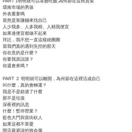
PART 1明明就可以靠臉吃飯,為何卻在這裡賣菜
環南市場的男孩
外表重要嗎
當然是靠賺錢來找自己
人少我多、人多我精、人精我便宜
如果連便宜都做不起來
拜託，我不想一直這樣繞圈圈
當我們真的遇到失控的那天
你在意的是什麼？
你要我原諒誰？
你還會來嗎？
PART ２ 明明就可以離開，為何卻在這裡活成自己
叫什麼，真的會轉運？
我是不是錯過了什麼
那不是垃圾
深夜裡的訊息
什麼！暫停營業？
藍色大門與當街砍人
如果這都不算愛
開店最避諱的致命傷