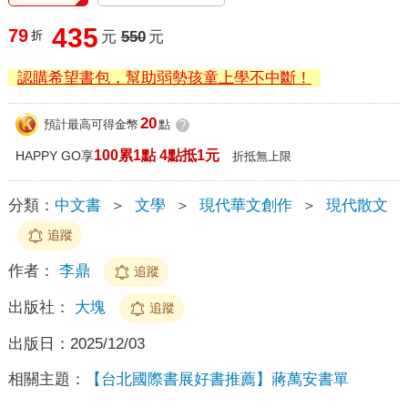
435
79
折
元
550
元
認購希望書包，幫助弱勢孩童上學不中斷！
20
預計最高可得金幣
點
?
100累1點 4點抵1元
HAPPY GO享
折抵無上限
分類：
中文書
＞
文學
＞
現代華文創作
＞
現代散文
追蹤
作者：
李鼎
追蹤
出版社：
大塊
追蹤
出版日：
2025/12/03
相關主題：
【台北國際書展好書推薦】蔣萬安書單