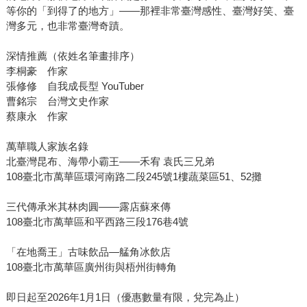
等你的「到得了的地方」——那裡非常臺灣感性、臺灣好笑、臺
灣多元，也非常臺灣奇蹟。
深情推薦（依姓名筆畫排序）
李桐豪 作家
張修修 自我成長型 YouTuber
曹銘宗 台灣文史作家
蔡康永 作家
萬華職人家族名錄
北臺灣昆布、海帶小霸王——禾宥 袁氏三兄弟
108臺北市萬華區環河南路二段245號1樓蔬菜區51、52攤
三代傳承米其林肉圓——露店蘇來傳
108臺北市萬華區和平西路三段176巷4號
「在地喬王」古味飲品—艋角冰飲店
108臺北市萬華區廣州街與梧州街轉角
即日起至2026年1月1日（優惠數量有限，兌完為止）