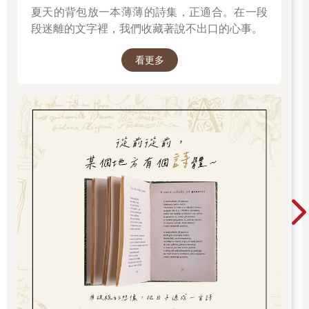
夏天的背包放一本薄薄的詩集，正適合。在一段
出來的字，居然跟所有編劇寫給主角相遇的經典台詞一模一樣：
你怎麼會在這裡？
段迷離的文字裡，我們收藏著說不出口的心事。
這個很懂什麼是尷尬，也很喜歡看別人尷尬，然後逗人開心的男
看更多
孩，就是皓子。
據說，一個人會不會從此常去一個地方，甚至還有落地生根的念
頭，跟他在這裡第一個認識，並相處十分鐘以上的人有關。
而皓子正好就是那個十分鐘以上的人。
外表重要嗎
今年二十九歲的皓子，從小就出生在「環南市場」，這裡的海帶
攤商不少，多數老闆年齡都比他大至少三歲以上，而他的攤位只
賣一種品項，海帶。
甚至你只要在北臺灣吃海帶，很有可能吃到的，都是皓子所出的
貨。
要能夠在這裡「比」出一片天，皓子跟我說他們家最經典的招