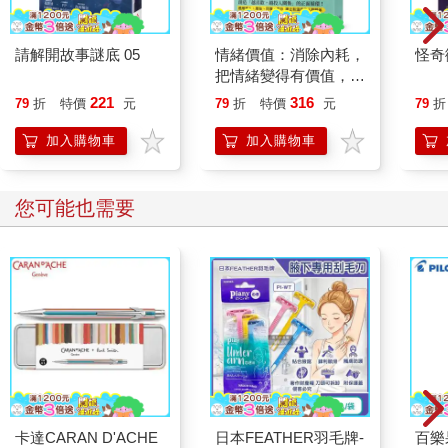
「人精我便宜！」便宜？我一臉懷疑，竟是這個答案？
「如果對手也跟我一樣專精、一樣專業，那我就殺出比對手還便
宜的價格，讓自己贏在物超所值。」
請解開故事謎底 05
情緒價值：消除內耗，
怪奇
我突然開心不起來了。
把情緒變得有價值，跟
誰都能自在相處
221
316
79
折
特價
元
79
折
特價
元
79
折
我本以為專精、專業就是職人追求的最高精神，不知道皓子是不
是一個很能察覺別人敏感的轉變，他再度強調是要贏在「物超所
加入購物車
加入購物車
值」，但我笑說「物超所值」就不押韻了，所以就是要「便宜」
才能贏，對嗎？
「你別急嘛，我不是說最後兩句嗎？人精我便宜是倒數第二句，
您可能也需要
最後一句是：如果便宜都做不起來，這就不是生意。」
「不是生意？」
「如果我都已經便宜到物超所值，但我還是輸給對手，我的客戶
就還是不選我，你聽好，這就不見得是『客戶』跟『我』的問題
囉～而是整個環境與市場都有關聯，要不，你就是要將你選的這
個事業或產品讓它『創新』或『突破』，要不，就是你選的這個
事業或產品，其實在這個市場已經完全淘汰不能做。」
這是我跟皓子認識的第一天，我最難忘的一段話，甚至他還讓我
知道，他之前什麼工作都想去體驗，就是為了不要讓自己再跟家
卡達CARAN D'ACHE
日本FEATHER羽毛牌-
百樂果
裡的人一樣，是一個在「菜市場賣菜的」，誇張的是，之前他一