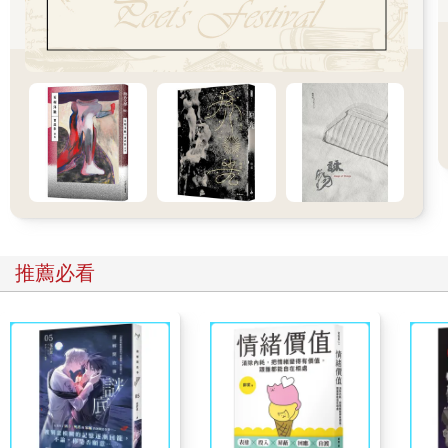
數。
「人無我有、人有我多、人多我精。」
皓子怕我沒有聽懂，很仔細地講解這三句話的用意。
人無我有：對手他沒有的，我有。贏！
人有我多：對手如果有我有的，那我就會贏在比他多，我的數量
就是比他多，或種類比他多。
人多我精：對手如果跟我有的數量也一樣多，那很抱歉，我鐵定
就會贏在比他還懂、還專精、還專業。
我聽了整個人都興奮起來，因為這不是什麼商學院理論，而是市
場裡每天在發生的現實對決，它不在教科書裡，而在清晨的市場
推薦必看
裡，在交易時的眼神裡，在價格與客流的選擇裡，代代傳承，廝
殺中從不手軟。
「不好意思，你要聽我把話講完，剛剛那三句每個人都會，最大
的招數，是接下來我要跟你說的後面兩句。」
皓子眼神帶著笑意看向我。
我尷尬著笑，而皓子好像很喜歡這種尷尬。我當然很想知道後面
那兩句。