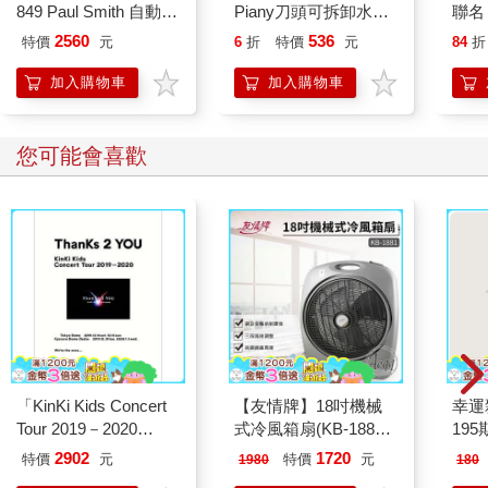
849 Paul Smith 自動鉛
Piany刀頭可拆卸水洗
聯名
度就要成為「髮型設計師」，並且連「生命禮儀師」他都做
筆 ED.5 條紋銀
腋下專用刮毛刀3入/袋
2560
536
過……
特價
元
6
折
特價
元
84
折
PI-WT(附保護蓋腋窩
毛量修飾刀/輕巧便攜
加入購物車
加入購物車
「你不要看我這個攤子小小的，我們還有一個工廠就在市場旁
仕女順滑美體刀/手動
邊，你要看了才會知道我在跟你說的是什麼。」
刮腋毛美容工具)
我來到皓子的工廠以及見到他兩個哥哥。
您可能會喜歡
眼前這三人各自代表三種完全不同，並且令人過目不忘的類型。
把頭髮剃光、充滿男性費洛蒙的大哥阿富，戴著一副斯文的細邊
眼鏡。二哥居然是我十分鐘前，在巷口便利商店等快煮咖啡時，
看到櫃檯前一個身形挺拔如英國紳士，眼睛細長如F4的吳建豪，
臉蛋卻像是比利時著名漫畫《丁丁奇遇記》的男主角丁丁。
我當時還在想，這氣質在櫃檯前與一堆排隊結帳的人比較起來，
這一定是一個外地人，但萬萬沒想到，現在卻坐在我面前，而且
是皓子的二哥「阿人」。
「你們覺得，外表重要嗎？」
他們三兄弟互看了彼此，我才意識到我根本就是腦筋燒壞，我居
「KinKi Kids Concert
【友情牌】18吋機械
幸運
然說出了這樣的開場白，但真的因為他們三個人坐在我面前，太
Tour 2019－2020
式冷風箱扇(KB-1881
195
像我正在為自己的新戲找男主角的試鏡現場，而且三個人實在都
ThanKs 2 YOU」Blu
按鍵在上方)
2902
1720
特價
元
特價
元
1980
180
太有型，選任何一個人當主角，拍出來的片都會有它各自的市
－ray初回盤