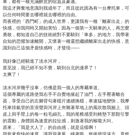
車，都有一種充滿醉意的喧囂及豪邁。
我這才興奮地意識到我成年了，而且從此因為有一台摩托車，可
以任何時間要去哪裡就去哪裡的自由。
而夜裡的「西門町」的成人世界，更讓我有一種「離家出走」的
快感，但我同時又開始害怕，因為一個第一天騎車的人，再怎麼
勇敢，都知道自己的技術絕對不要騎到「車多」的地方，我帶著
自知的恐懼加速離開，又懷著一種還想繼續離家出走的快感，意
識到自己這個矛盾快感時，才發現——
我好像已經騎進了淡水河岸，
甚至說，我已經不知不覺，騎到台北的邊界了！
太爽了！
淡水河岸幾乎沒車，仿佛是我一個人的專屬車道。
這個專屬的道路使我右手不自覺地催起了油門，左手壓著離合
器，享受自己的左腳背勾著檔片連續換檔，車速猛地變快，我摩
托車排氣管的音浪聲與河岸上夾雜著草地上的風吹散我臉上、頭
皮上與手臂上的每一粒毛細孔，我的尾椎感受到椅墊下那顆引擎
的震動，身體因為速度的拉扯感，刺激著我的喉嚨大叫。
原來，「我是大人了」的自由感，就是這樣啊！
我愈來愈快的速度，讓我迎著風、瞇著眼，然後發現遠方，竟然