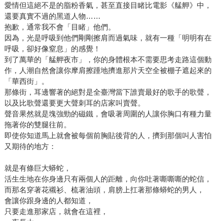
愛情但這絕不是的脂粉香氣，甚至直接目睹比電影《艋舺》中，
還要真實不過的黑道人物……
抱歉，通常我不會「目睹」他們。
因為，光是呼吸到他們剛剛擦肩而過氣味，就有一種「明明有在
呼吸，卻好像窒息」的感覺！
到了萬華的「艋舺夜市」，你的身體根本不需要思考走路這個動
作，人潮自然會讓你摩肩擦踵地擠進那片天空全被棚子遮起來的
「華西街」。
那條街，耳邊響著的絕對是全臺灣當下誰賣最好的歌手的歌聲，
以及比歌聲還要更大聲刺耳的店家叫賣聲。
聲音果然就是塊強勁的磁鐵，會吸著周圍的人讓你胸口有種力量
拖著你的雙腿往前。
即使你知道馬上就會被每個前胸貼後背的人，擠到那個叫人害怕
又期待的地方：
就是有條巨大蟒蛇，
活生生地在你身邊只有兩個人的距離，向你吐著嘶嘶嘶的蛇信，
而那名穿著花襯衫、梳著油頭，肩膀上扛著那條蟒蛇的男人，
會讓你跟身邊的人都知道，
只要走進那家店，就會在這裡，