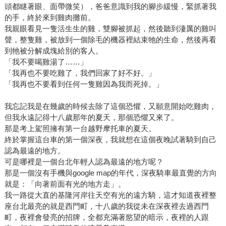
頭都瞇著眼、面帶微笑），爸爸意識到我的腳步緩慢，緊抓著我
的手，終於來到雞肉攤前。
我親眼看見一隻活生生的雞，雙腳被抓起，然後聽到淒厲的雞叫
聲，整隻雞，被放到一個除毛的機器裡結束牠的生命，然後再看
到牠被分解成塊給別的客人。
「我不要喝雞湯了……」
「我再也不要吃雞了，我們回家了好不好。」
「我再也不要看到任何一隻雞因為我而死掉。」
我忘記我是在幾歲的時候去除了這個恐懼，又願意開始吃雞肉，
但我永遠記得十八歲那年的夏天，那個恐懼又來了。
那是考上駕照擁有第一台越野摩托車的夏天。
終於掌握這台車的第一個深夜，我就想在這個夜晚試著騎到自己
認為最遠的地方。
可是哪裡是一個台北年輕人認為最遠的地方呢？
那是一個沒有手機與google map的年代，深夜騎車最直覺的方向
就是：「向著前面有光的地方走」。
我一路從大直的基隆河岸往天空有光的遠方騎，這才知道夜裡整
座台北最亮的就是西門町，十八歲的我從未在深夜裡去過西門
町，夜裡會發亮的招牌，全都充滿著慾望的暗示，夜裡的人跟