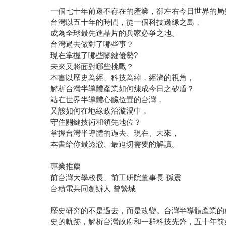
一個七十年前還不存在的產業，卻左右今日世界的局
台灣以五十年的時間，從一個科技邊緣之島，
成為全球最先進晶片的兵家必爭之地。
台灣過去做對了哪些事？
現在掌握了哪些關鍵優勢?
未來又將面對哪些挑戰？
本書以歷史為經、科技為緯，經濟的視角，
解析台灣半導體產業如何煉成今日之矽盾？
站在世界半導體心臟位置的台灣，
又該如何在地緣政治漩渦中，
守住關鍵技術和領先地位？
掌握台灣半導體的過去、現在、未來，
本書給你最透澈、最迫切需要的解讀。
專業推薦
前台灣大學校長、前工研院董事長 孫震
台積電共同創辦人 曾繁城
歷史研究的不是過去，而是改變。台灣半導體產業的
史的軌跡，解析台灣政府和一群科技先鋒，五十年前