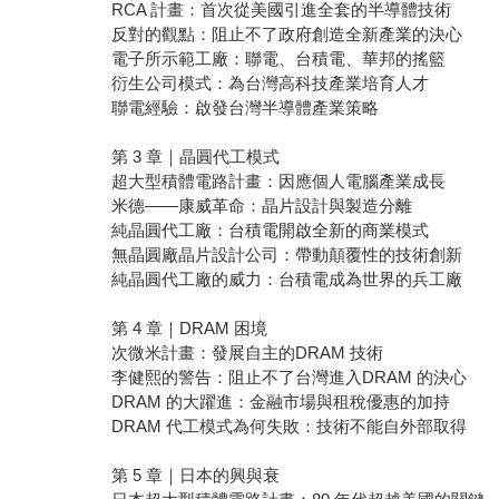
RCA 計畫：首次從美國引進全套的半導體技術
反對的觀點：阻止不了政府創造全新產業的決心
電子所示範工廠：聯電、台積電、華邦的搖籃
衍生公司模式：為台灣高科技產業培育人才
聯電經驗：啟發台灣半導體產業策略
第 3 章｜晶圓代工模式
超大型積體電路計畫：因應個人電腦產業成長
米德——康威革命：晶片設計與製造分離
純晶圓代工廠：台積電開啟全新的商業模式
無晶圓廠晶片設計公司：帶動顛覆性的技術創新
純晶圓代工廠的威力：台積電成為世界的兵工廠
第 4 章｜DRAM 困境
次微米計畫：發展自主的DRAM 技術
李健熙的警告：阻止不了台灣進入DRAM 的決心
DRAM 的大躍進：金融市場與租稅優惠的加持
DRAM 代工模式為何失敗：技術不能自外部取得
第 5 章｜日本的興與衰