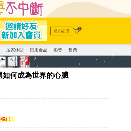
0
登入/註冊
電
居家休閒
日用食品
影音
售票
體如何成為世界的心臟
中斷！