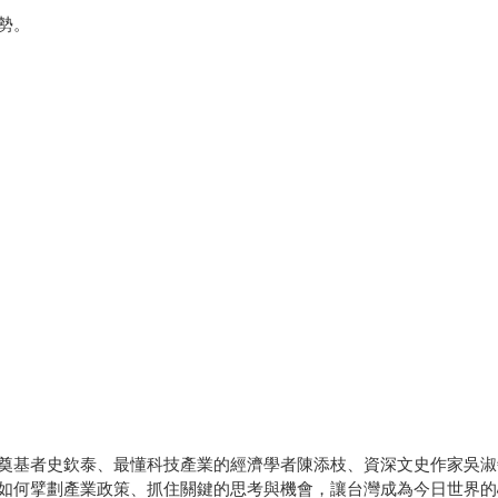
勢。
奠基者史欽泰、最懂科技產業的經濟學者陳添枝、資深文史作家吳淑
如何擘劃產業政策、抓住關鍵的思考與機會，讓台灣成為今日世界的