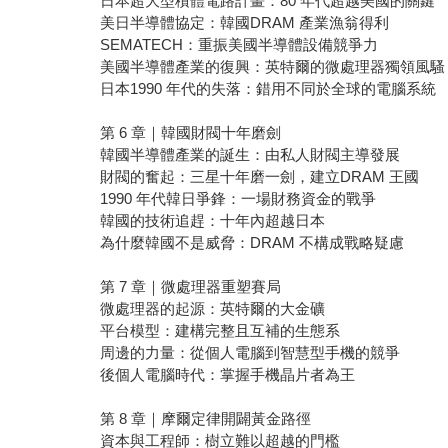
日本超大型積體電路計畫：80 年代超越美國的關鍵
美日半導體協定：韓國DRAM 產業漁翁得利
SEMATECH：重振美國半導體設備競爭力
美國半導體產業的復興：英特爾的微處理器獨領風騷
日本1990 年代的失落：錯用不同於全球的電腦系統
第 6 章｜韓國財閥十年磨劍
韓國半導體產業的誕生：由私人財閥主導發展
財閥的奮起：三星十年磨一劍，建立DRAM 王國
1990 年代韓日爭鋒：一場財務資金的戰爭
韓國的技術追趕：十年內超越日本
為什麼韓國不是威脅：DRAM 不構成戰略疑慮
第 7 章｜微處理器重塑賽局
微處理器的起源：英特爾的大金礦
平台模型：建構完整且互補的生態系
周邊的力量：從個人電腦到智慧型手機的競爭
後個人電腦時代：掌握手機晶片者為王
第 8 章｜摩爾定律開闢黃金路徑
資本與工程師：樹立難以超越的門檻