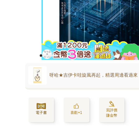
呀哈★吉伊卡哇旋風再起，精選周邊看過來
寫評價
電子書
喜歡+1
賺金幣