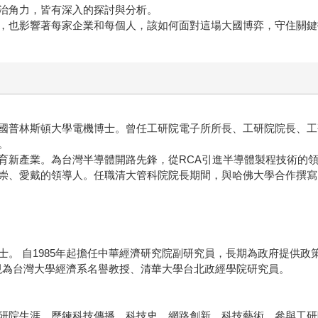
治角力，皆有深入的探討與分析。
，也影響著每家企業和每個人，該如何面對這場大國博弈，守住關鍵
國普林斯頓大學電機博士。曾任工研院電子所所長、工研院院長、工
。
育新產業。為台灣半導體開路先鋒，從RCA引進半導體製程技術的
崇、愛戴的領導人。任職清大管科院院長期間，與哈佛大學合作撰寫
。 自1985年起擔任中華經濟研究院副研究員，長期為政府提供政策
。現為台灣大學經濟系名譽教授、清華大學台北政經學院研究員。
研院生涯，歷鍊科技傳播、科技史、網路創新、科技藝術，參與工研