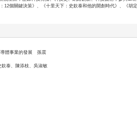
由：12個關鍵決策》、《十里天下：史欽泰和他的開創時代》、《胡
均
半導體事業的發展 孫震
史欽泰、陳添枝、吳淑敏