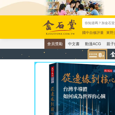
國中自修評量
東野
唯紅花綻放
奧德賽
會員獎勵
中文書
動漫ACG
親子