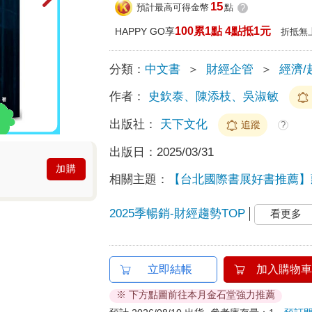
15
預計最高可得金幣
點
?
100累1點 4點抵1元
HAPPY GO享
折抵無
分類：
中文書
＞
財經企管
＞
經濟/
作者：
史欽泰、陳添枝、吳淑敏
出版社：
天下文化
追蹤
?
出版日：
2025/03/31
加購
相關主題：
【台北國際書展好書推薦】
2025季暢銷-財經趨勢TOP
看更多
立即結帳
加入購物車
※ 下方點圖前往本月金石堂強力推薦