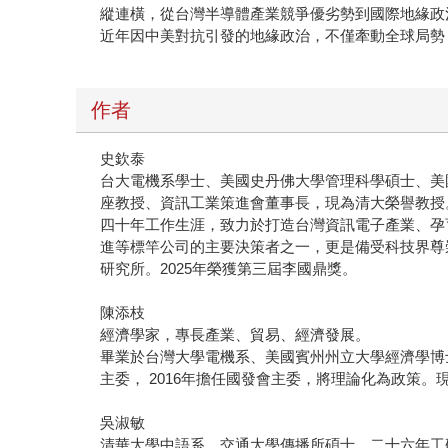
縱連橫，從台灣半導體產業競爭優劣勢到國際地緣政
近年因中美對抗引發的地緣政治，不僅牽動全球局勢
作者
史欽泰
台大電機系學士、美國史丹佛大學管理科學碩士、美
座教授、資訊工業策進會董事長，現為清大榮譽教授
四十年工作生涯，致力於打造台灣資訊電子產業、孕
進等標竿公司的主要決策者之一，更是備受科技界尊
研究所。2025年榮獲第三屆李國鼎獎。
陳添枝
經濟學家，專長產業、貿易、經濟發展。
畢業於台灣大學電機系、美國賓州州立大學經濟學博士
主委， 2016年擔任國發會主委，將理論化為政策
吳淑敏
清華大學中語系、交通大學傳播所碩士。二十六年工