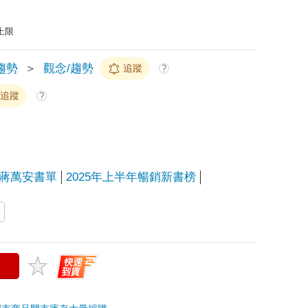
上限
趨勢
＞
觀念/趨勢
追蹤
?
追蹤
?
蔣萬安書單
2025年上半年暢銷新書榜