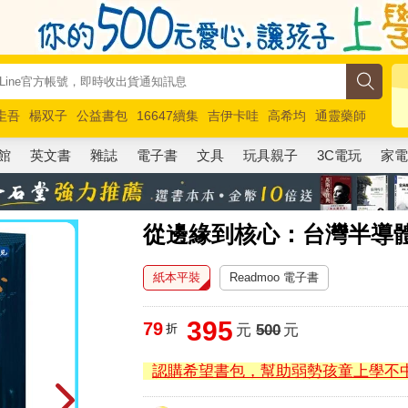
圭吾
楊双子
公益書包
16647續集
吉伊卡哇
高希均
通靈藥師
路邊攤新作
馬斯克
玩具總動員5
超慢跑
館
英文書
雜誌
電子書
文具
玩具親子
3C電玩
家
從邊緣到核心：台灣半導
紙本平裝
Readmoo 電子書
395
79
折
元
500
元
認購希望書包，幫助弱勢孩童上學不