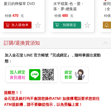
正在等待天崩地陷前的第一聲響雷。
夏日的檸檬草 DVD
水平檔案-色・愛・
連同
落・夢-總集篇
（全
470
480
特價
元
特價
元
特價
加入購物車
預購限定
訂購/退換貨須知
加入金石堂 LINE 官方帳號『完成綁定』，隨時掌握出貨動
態：
提醒您！！
金石堂及銀行均不會請您操作ATM! 如接獲電話要求您前往
ATM提款機，請不要聽從指示，以免受騙上當！