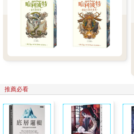
學們常常面露緊張神色，討論中共飛彈打臺灣的新聞。他們吵著
這飛彈最好落在某某某家，把他們討厭的同學屁股都炸爛，說著
說著，一夥人發出土狼般嘻嘻的奸笑聲。
我們跟著移民仲介公司的安排，在貝里斯的聖佩德羅過了幾天悠
閒的海島生活。聖佩德羅果然像是夏威夷，到處是美麗的海岸和
度假村。只是和太平洋蔚藍的海不一樣，大西洋的海水是綠色
的。近看是介於檸檬與萊姆之間的黃綠色，讓人想放個吸管進去
喝喝看。遠看，這綠色就更深了點，如同貓的碧綠眼，神祕不可
測。
幾天後，我們坐船回來貝里斯市，參觀這裡的社區、商圈、學
校。房地產公司的人甚至帶著我們看了幾間房子。他們說，這裡
是華人主要的生活圈。但這幾天我們除了移民公司的人以外，只
推薦必看
看到零零星星少數幾個會說中文的人。大多數的人皮膚黝黑，五
官深刻，身材矮小，說著西班牙語和英語，睜大著眼好奇地盯著
我們。
這裡沒有任何百貨公司或現代化的商店，連柏油路都非常少見，
學校破破爛爛，連房子也都簡陋如鄉下農舍。紅土路上常有晒太
陽的大蜥蜴。媽媽看到兩公尺長的爬蟲類忍不住尖叫，退回屋裡
去，被這世界的粗野蠻荒嚇得臉色慘白。