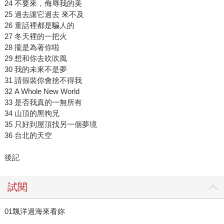
24 不要來，侮辱我的美
25 過去讓它過去 來不及
26 童話裡都是騙人的
27 冬天裡的一把火
28 攏是為著你啦
29 想和你去吹吹風
30 我的未來不是夢
31 請假裝你會捨不得我
32 A Whole New World
33 是否我真的一無所有
34 山頂的黑狗兄
35 只好到屋頂找另一個夢境
36 台北的天空
後記
試閱
01飄洋過海來看妳