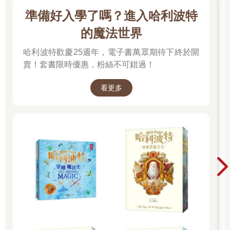
紙一角刊登各國移民廣告。爸爸被幾張白沙灘上的椰子樹風景照
所吸引，盯著「移民貝里斯」幾個大字猛瞧。
準備好入學了嗎？進入哈利波特
的魔法世界
免投資，免面談，輕鬆擁有居留權。
六百坪花園別墅土地，只須臺幣五十五萬元，再送您貝里斯居留
哈利波特歡慶25週年，電子書萬眾期待下終於開
權。
賣！套書限時優惠，粉絲不可錯過！
他買了張世界地圖，在加勒比海附近找到了貝里斯這個國家，用
看更多
綠色螢光筆圈了起來。看著這塊陌生的土地，他的眼神迷離，嘴
角上揚，連說話都變得溫柔。
他對著媽媽說：「貝里斯不大，大約佔臺灣三分之二大小，是臺
灣少數的邦交國之一。妳看，貝里斯距離美國不遠，又是英語系
國家，像我們這種沒有錢、沒有技術移民到美國加拿大的人，現
在居然有這個這麼好的選項，根本像做夢一樣。」
他低頭繼續對著我說：「誰說沒有錢就不能做移民夢？可可妳要
知道，老天若關了一扇門，就會打開另一扇窗。沒有錢沒關係，
有靈活變通的腦袋更重要。貝里斯跟夏威夷有什麼不一樣嗎？沒
有嘛！都是陽光沙灘和仙人掌。我們去度假個幾年，等妳把英文
練好，就能去美國上大學了。哈佛啊、耶魯啊，妳想去哪裡就去
哪裡，我就是妳的老船長，帶著妳環遊世界！」
那陣子，家裡難得彌漫著一股難得的幸福氣氛。但在學校裡，同