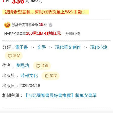
336
7
折
元
480
元
認購希望書包，幫助弱勢孩童上學不中斷！
15
預計最高可得金幣
點
?
100累1點 4點抵1元
HAPPY GO享
折抵無上限
分類：
電子書
＞
文學
＞
現代華文創作
＞
現代小說
追蹤
作者：
劉思坊
追蹤
出版社：
時報文化
追蹤
出版日：
2025/04/18
相關主題：
【台北國際書展好書推薦】蔣萬安書單