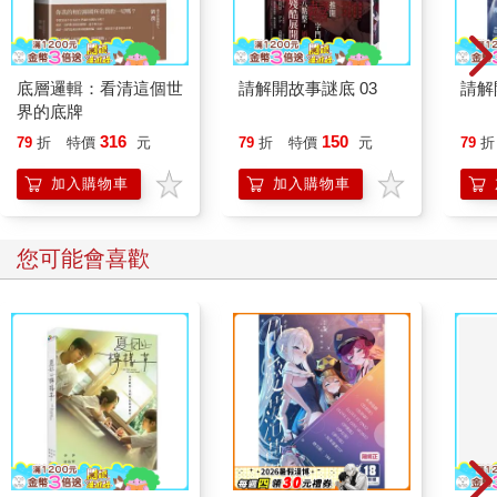
但我蹲在地上，和大蜥蜴對視。大蜥蜴十分鎮定，先是看了我一
陣，接著扭一扭粗壯的脖子，轉過頭去，挪移身子準備離開。我
跟在牠後頭，牠走了幾步又回頭看，像是在警告我。最後，牠在
走進樹叢之前，忽然把脖子抬高，大嘴一張，把一朵垂墜的紅色
底層邏輯：看清這個世
請解開故事謎底 03
請解
朱槿花吞了下去。牠目視著另外幾朵位置比較高的花，大嘴又一
界的底牌
張，但身體卻無法再抬高了，牠的脖子最多就只能伸到這個程
316
150
79
折
特價
元
79
折
特價
元
79
折
度。
我幫牠把花摘了下來，放在牠的頭頂上。
加入購物車
加入購物車
大蜥蜴不動聲色地瞪著我，不知如何反應，停格幾秒後搖擺著身
子走進樹叢裡。我怪牠不但不感激，還敢忿忿不平地離開，好像
在氣我多管閒事一樣。但牠頭上那朵鮮豔的紅花，仍牢牢地蓋在
您可能會喜歡
牠的頭上。這下，大蜥蜴變成了三八阿花，惹得我在旁呵呵大
笑。
爸媽兩人無視大蜥蜴，他們待在旅館的房間裡默不出聲。他們也
無視每天掛在樹上的黑色猴子。當地人稱這種猴子叫「吼猴」，
因為牠們的叫聲深厚綿長，在很遠的地方都聽得到。儘管吼猴不
斷發出如恐龍般的鳴叫，但爸媽彷彿還是什麼都聽不到，整趟旅
程兩人都保持著沉默。旅館房間內安靜緊張，像是大雨來臨前的
氣氛─空氣飄浮著鐵鏽般的氣味，白蟻都飛到了燈前，但外頭的
世界卻暗了下來，靜悄悄一片，彷彿這世間的萬物都屏住氣息，