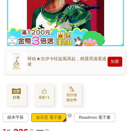
呀哈★吉伊卡哇旋風再起，精選周邊看過
加購
來
寫評價
好書
喜歡+1
賺金幣
?
紙本平裝
金石堂 電子書
Readmoo 電子書