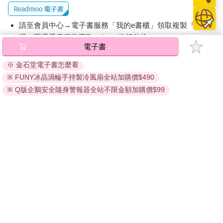
請至會員中心→電子書服務「我的e書櫃」領取複製『兌換
碼』至電子書服務商Readmoo進行兌換。
電子書
退換貨須知：
※ 金石堂電子書怎麼看
因版權保護，您在金石堂所購買的電子書僅能以金石堂專屬
※ FUNY冰晶渦輪手持製冷風扇全站加購價$490
的閱讀軟體開啟閱讀，無法以其他閱讀器或直接下載檔案。
依據「消費者保護法」第19條及行政院消費者保護處公告之
※ Q版企鵝安全隨身警報器全站不限金額加購價$99
「通訊交易解除權合理例外情事適用準則」，非以有形媒介
提供之數位內容或一經提供即為完成之線上服務，經消費者
事先同意始提供。（如：電子書、電子雜誌、下載版軟體、
虛擬商品…等），
不受「網購服務需提供七日鑑賞期」的限
制
。為維護您的權益，建議您先使用「試閱」功能後再付款
購買。