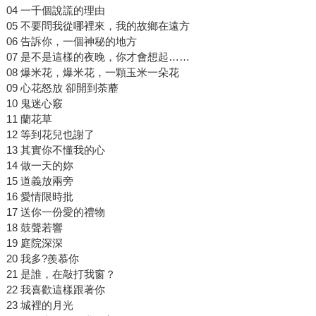
04 一千個說謊的理由
05 不要問我從哪裡來，我的故鄉在遠方
06 告訴你，一個神秘的地方
07 是不是這樣的夜晚，你才會想起……
08 爆米花，爆米花，一顆玉米一朵花
09 心花怒放 卻開到荼蘼
10 鬼迷心竅
11 蘭花草
12 等到花兒也謝了
13 其實你不懂我的心
14 做一天的妳
15 道義放兩旁
16 愛情限時批
17 送你一份愛的禮物
18 鼓聲若響
19 庭院深深
20 我多?羨慕你
21 是誰，在敲打我窗？
22 我喜歡這樣跟著你
23 城裡的月光