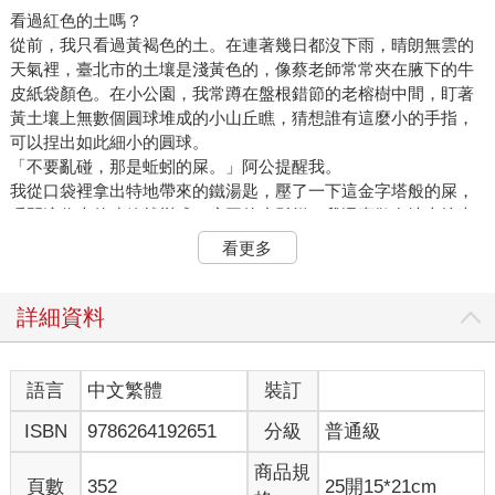
看過紅色的土嗎？
從前，我只看過黃褐色的土。在連著幾日都沒下雨，晴朗無雲的
天氣裡，臺北市的土壤是淺黃色的，像蔡老師常常夾在腋下的牛
皮紙袋顏色。在小公園，我常蹲在盤根錯節的老榕樹中間，盯著
黃土壤上無數個圓球堆成的小山丘瞧，猜想誰有這麼小的手指，
可以捏出如此細小的圓球。
「不要亂碰，那是蚯蚓的屎。」阿公提醒我。
我從口袋裡拿出特地帶來的鐵湯匙，壓了一下這金字塔般的屎，
瞬間這偉大的建築就變成了扁平的小鬆餅。我還喜歡在地上挖大
大小小的洞，把洞裡挖出來的土都集合成一個塚。乾季的時候，
看更多
土摸起來粗而硬，不似培樂多黏土般有彈性。我吐點口水混合，
勉強可揉捏出幾隻面目扭曲的小貓小狗。
但那幾天在加勒比海旁的陌生國度貝里斯，我看到的土都是紅色
詳細資料
的。
所謂的紅，並非像血液般鮮豔的紅，也並非像酒漬般黯淡的紅，
而是充滿生機的番茄紅。紅土聞起來有新雨和朝陽的氣味，也有
語言
中文繁體
裝訂
種在漫長時間裡悶熬過的厚濁氣味。我抓了一把土，在太陽下仔
ISBN
9786264192651
分級
普通級
細瞧，土壤裡成千上萬微小的顆粒閃閃發亮，如小眼睛般眨啊眨
的。
商品規
我們租來的車子在紅土上奔馳，揚起兩道塵沙，早上才洗過的窗
頁數
352
25開15*21cm