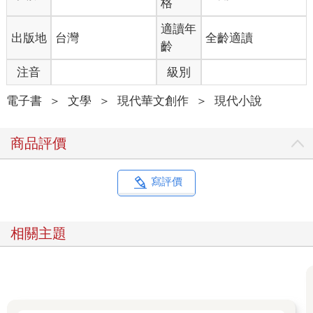
格
子，又被飛塵所覆蓋。有時我打開窗，想要看清楚外面的景色，
媽媽就吆喝我把窗子關起來。
適讀年
出版地
台灣
全齡適讀
「妳不怕過敏嗎？」她提醒我。
齡
她忘了我們現在不在臺北。在這個幾乎沒有開發工程的貝里斯，
沒有空氣汙染的問題，我的鼻子得到重生，從原本紅腫阻塞的廢
注音
級別
棄器官，變成順暢敏捷的接受器，把周遭環境裡各種氣味都無條
件地吸納進來。
電子書
＞
文學
＞
現代華文創作
＞
現代小說
只是這裡沒有現代道路，到處都是原始的紅土路，我的臉一下子
就被飛土覆蓋成褐色，媽媽頻頻回頭，叮囑我擦把臉。紅土路不
商品評價
似臺北的柏油路那般平穩，行駛在上頭的車子搖搖晃晃，彷彿隨
時會翻覆。我的身體像是在冬天裡打哆嗦的流浪狗，連五臟六腑
都在劇烈震動。媽媽回頭時，我看見她的臉頰抽搐，下巴皮膚左
寫評價
右晃動，看起來比我更像隻哈巴狗，我忍著想把媽媽的臉皮往兩
邊拉扯的衝動。
即使離開了車子，站在平地上時，這震動感還是停留在身體裡。
相關主題
先是腳掌中心傳來了微微的脈搏聲，接著再往上傳遞到小腿大
腿，最後延續到了心臟，與我的心跳合而為一，怦怦作響。
自從臺灣總統李登輝受到美國康乃爾大學邀請，計畫赴美一趟，
中共武力演習相關新聞就層出不窮，臺灣的移民公司也乘機在報