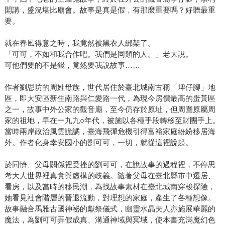
開講，盛況堪比廟會。故事是真是假，有那麼重要嗎？好聽最重
要。
就在春風得意之時，我竟然被黑衣人綁架了。
「可可，不如和我合作吧。我們是同類的人。」老大說。
可他們要的不是錢，竟然要我說故事……
作者劉思坊的周姓母族，世代居住於臺北城南古稱「埤仔腳」地
區，即大安區新生南路與仁愛路一代，為現今房價最高的蛋黃區
之一，故事中外公家的觀音廟，至今仍存於原址，但周圍原屬周
家的祖地，早在一九九○年代，被施以各種手段轉移至財團手上。
當時兩岸政治風雲詭譎，臺海飛彈危機引得富裕家庭紛紛移居海
外。作者化身幸安國小的劉可可，一切，就從這裡說起。
於同懠、父母關係裡受挫的劉可可，在說故事的過程裡，不停思
考大人世界裡真實與虛構的歧義。隨著父母在臺北縣市中遷居、
看房，以及當時的移民潮，為找故事素材在臺北城南穿梭探險，
她看見社會階層的晉退流動，對理想的家庭，產生了各種想像。
故事融合馬雅古國神祕的獻祭儀式，幽靈水晶夫人亦施展華麗的
魔法，為劉可可弄假成真、溝通神域與冥域，使本書充滿魔幻色