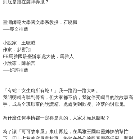
到底是誰在裝神弄鬼？
臺灣師範大學國文學系教授．石曉楓
──專文推薦
小說家．王聰威
作家．郝譽翔
FB馬雅國駐臺辦事處大使．馬雅人
小說家．陳柏言
──好評推薦
「有蛇！女生廁所有蛇！」我一路跑一路大叫。
我明明就有聽到聲音，但大家都不信，我從倍受矚目的說故事高
手，成為全班厭棄的說謊精、處處受到欺凌、冷落的討厭鬼。
為什麼任何事情都一定得是真的，大家才願意聽呢？
為了讓「可可故事屋」東山再起，在馬雅王國幽靈姊姊的幫忙
下，四十七巷的空屋鬼故事，終於在外公的觀音廟亭仔腳，順利