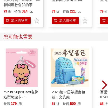
福國度教會我的事
314
221
79
折
特價
元
79
折
特價
元
79
折
加入購物車
加入購物車
您可能也需要
minini SuperCard名牌
2026第12屆希望書包
百樂
造型悠遊卡-
組／文具組
0.5
chonini【受託代銷】
量)
179
500
特價
元
51
折
特價
元
85
折