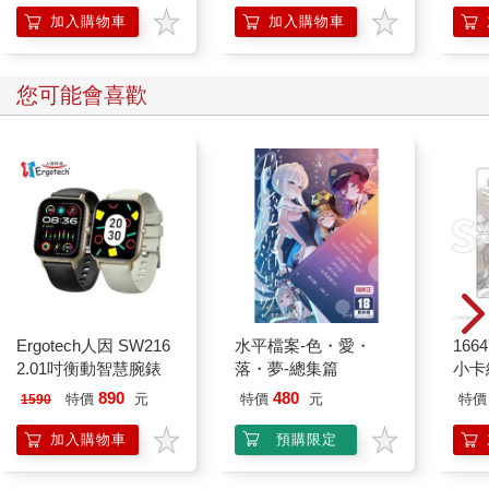
加入購物車
加入購物車
您可能會喜歡
Ergotech人因 SW216
水平檔案-色・愛・
1664
2.01吋衡動智慧腕錶
落・夢-總集篇
小卡
890
480
特價
元
特價
元
特價
1590
加入購物車
預購限定