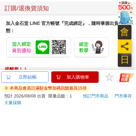
訂購/退換貨須知
加入金石堂 LINE 官方帳號『完成綁定』，隨時掌握出貨動
會
態：
員
日
提醒您！！
金石堂及銀行均不會請您操作ATM! 如接獲電話要求您前往
ATM提款機，請不要聽從指示，以免受騙上當！
退換貨須知：
**提醒您，鑑賞期不等於試用期，退回商品須為全新狀態**
依據「消費者保護法」第19條及行政院消費者保護處公告之
「通訊交易解除權合理例外情事適用準則」，以下商品購買
後，除商品本身有瑕疵外，將不提供7天的猶豫期：
易於腐敗、保存期限較短或解約時即將逾期。（如：生