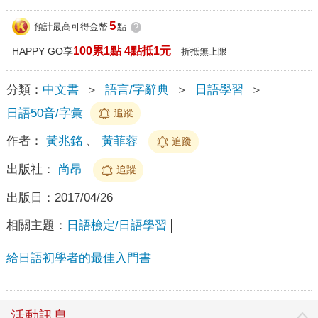
5
預計最高可得金幣
點
?
100累1點 4點抵1元
HAPPY GO享
折抵無上限
分類：
中文書
＞
語言/字辭典
＞
日語學習
＞
日語50音/字彙
追蹤
作者：
黃兆銘
、
黃菲蓉
追蹤
出版社：
尚昂
追蹤
出版日：
2017/04/26
相關主題：
日語檢定/日語學習
給日語初學者的最佳入門書
活動訊息