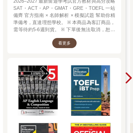
2026–2027 最新留遊學考試官方教材與高分攻略
SAT・ACT・AP・GMAT・GRE・TOEFL 一站
備齊 官方指南 × 名師解析 × 模擬試題 幫助你精
準備考，直達理想學校。 ※ 本商品為客訂商品，
需等待約5-6週到貨。 ※ 下單後無法取消，恕不
接受退換貨。 ※ 若無法接受等待時間，請勿下
看更多
單。