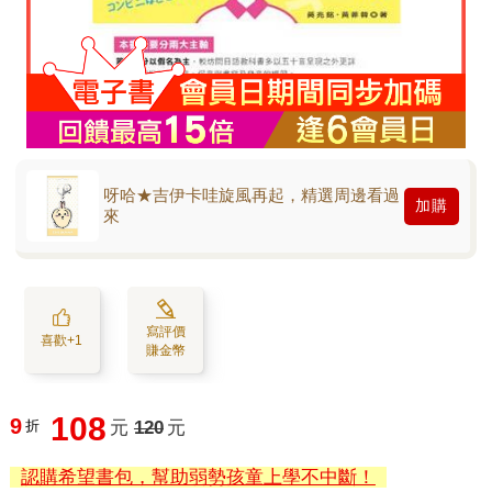
呀哈★吉伊卡哇旋風再起，精選周邊看過
加購
來
寫評價
喜歡+1
賺金幣
108
9
折
元
120
元
認購希望書包，幫助弱勢孩童上學不中斷！