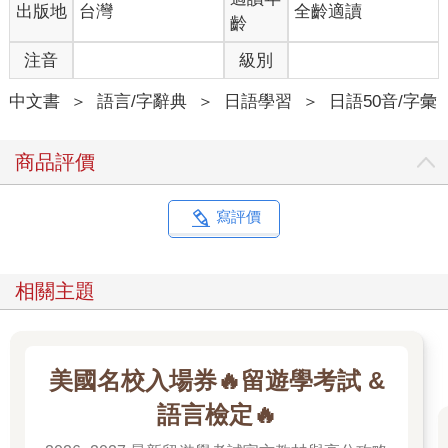
出版地
台灣
全齡適讀
齡
注音
級別
中文書
＞
語言/字辭典
＞
日語學習
＞
日語50音/字彙
商品評價
寫評價
相關主題
美國名校入場券🔥留遊學考試 &
語言檢定🔥