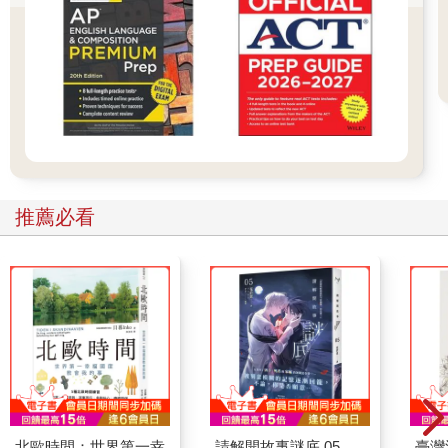
推薦必看
北歐時間：世界第一幸
請解開故事謎底 05
臺灣