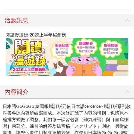
活動訊息
閱讀漫遊錄-2026上半年暢銷榜
內容簡介
日本語GoGoGo 練習帳增訂版乃依日本語GoGoGo 增訂版系列教
科書各課內容所編寫而成。本次修訂除了內容的增刪，也將原本
編排方式做了調整。我們每一課皆包含［聽力練習］與［書寫練
習］兩部分。練習的解答及錄音稿「スクリプト」則統一另附於
書後，讓學習者使用起來更加方便。在使用日本語GoGoGo 增訂