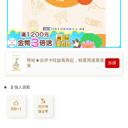
呀哈★吉伊卡哇旋風再起，精選周邊看過
加購
來
★
1
個人喜歡
寫評價
喜歡+1
賺金幣