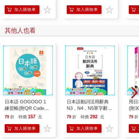
「活
釋。
加入購物車
加入購物車
其他人也看
日本語 GOGOGO 1
日本語動詞活用辭典
用日
練習帳(附QR Code音
N3，N4，N5單字辭典
(附
檔)
(25K)
影片
157
292
79
折
特價
元
79
折
特價
元
79
折
+「Y
VR
加入購物車
加入購物車