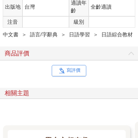
適讀年
出版地
台灣
全齡適讀
齡
注音
級別
中文書
＞
語言/字辭典
＞
日語學習
＞
日語綜合教材
商品評價
寫評價
相關主題