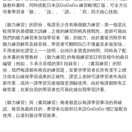
版教科書時，同時搭配日本語GoGoGo 練習帳增訂版，可全方位
培養學習者「聽」、「說」、「讀」、「寫」四大核心技能。
［聽力練習］的部份，每課至少含有兩個聽力練習：第一個是比
較簡單的基礎聽力訓練，之後的練習則稍具挑戰性。老師可藉由
我們的聽力練習來加強學習者「聽」的能力。由於書後另附所有
聽力練習解答及錄音稿，學習者可翻閱自己不懂處並多做加強，
不用老師在課堂上一一說明，佔掉許多寶貴的時間。同時為了配
合本書的有聲教材，［聽力練習] 的每個練習皆註明音檔中的曲目
編號（例如， 5 表示音檔的第5 段錄音）。［書寫練習］的部
份，我們每課都有兩頁的練習題，並要求學習者在所有漢字上標
注假名以確保學習成果的正確性。課堂上老師可讓學習者作為回
家作業，或待一課學習完後做隨堂測驗使用。由於每課都附有正
確答案，在家自習的學習者也可藉此做自我學習評量。
［聽力練習］與［書寫練習］兩者都是以每課學習事項的再確
認、複習為最終目的，希望各位能和日本語GoGoGo 增訂版配合
使用，以達到最佳學習效果。