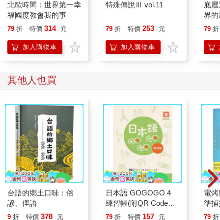
北歐時間：世界第一幸
特殊傳說Ⅲ vol.11
底層
福國度教會我的事
界的
314
253
79
折
特價
元
79
折
特價
元
79
折
加入購物車
加入購物車
其他人也買
台語的鄉土口味：俗
日本語 GOGOGO 4
電烤
諺、俚語
練習帳(附QR Code音
準捕
檔)
直木
378
157
9
折
特價
元
79
折
特價
元
79
折