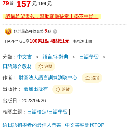
157
79
折
元
199
元
認購希望書包，幫助弱勢孩童上學不中斷！
5
預計最高可得金幣
點
?
100累1點 4點抵1元
HAPPY GO享
折抵無上限
分類：
中文書
＞
語言/字辭典
＞
日語學習
＞
日語綜合教材
追蹤
作者：
財團法人語言訓練測驗中心
追蹤
出版社：
豪風出版有
追蹤
出版日：
2023/04/26
相關主題：
日語檢定/日語學習
給日語初學者的最佳入門書
中文書暢銷榜TOP