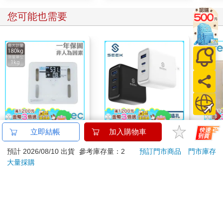
您可能也需要
【日本dretec】日本多
SEEK 65W GaN電源
【日
立即結帳
加入購物車
利科Kuraveil+居家管
供應器/充電器(CU-
利科
預計 2026/08/10 出貨
參考庫存量：2
預訂門市商品
門市庫存
理智能三合一體重體脂
P651)
四合
1800
799
9
折
特價
元
特價
元
91
折
999
計-白(BS-247WT)
卡色(
大量採購
加入購物車
加入購物車
您可能會喜歡