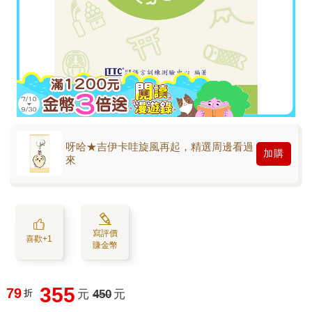
呀哈★吉伊卡哇旋風再起，精選周邊看過
加購
來
寫評價
喜歡+1
賺金幣
355
79
折
元
450
元