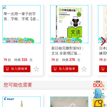
學一次用一輩子的字
新日檢完勝對策N3：
日本
首、字根、字尾【虛擬
文法 全新增訂版
練習帳
點讀筆版】(附字首、
（「聽見眾文」APP免
檔)
315
276
79
折
特價
元
79
折
特價
元
79
折
字根、字尾小海報＋
費 聆聽）
「Youtor App」內含
加入購物車
加入購物車
VRP虛擬點讀筆)(二
版)
您可能也需要