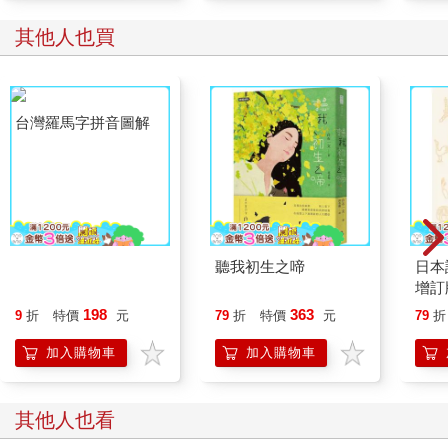
其他人也買
台灣羅馬字拼音圖解
聽我初生之啼
日本
增訂版
檔)
198
363
9
折
特價
元
79
折
特價
元
79
折
加入購物車
加入購物車
其他人也看