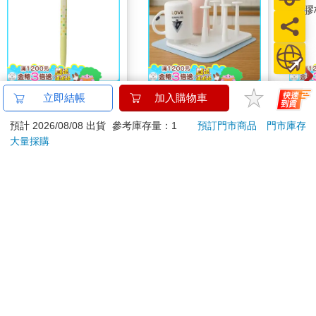
百樂果汁筆0.5 PURE
日本製瀝水杯架x1只
日本
聯名 檸檬(限量)
+吸水墊x1入
矽膠
38
448
84
折
特價
元
75
折
特價
元
87
折
加入購物車
加入購物車
您可能會喜歡