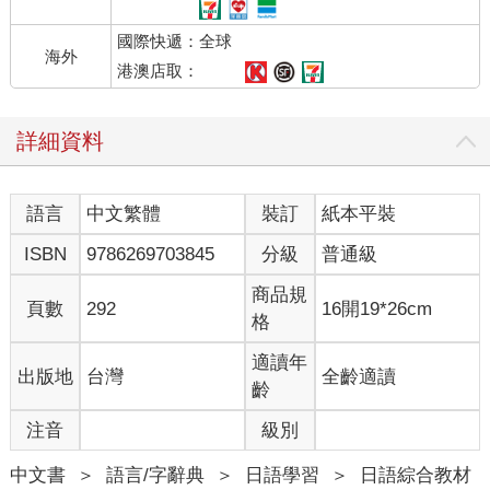
國際快遞：全球
海外
港澳店取：
詳細資料
語言
中文繁體
裝訂
紙本平裝
ISBN
9786269703845
分級
普通級
商品規
頁數
292
16開19*26cm
格
適讀年
出版地
台灣
全齡適讀
齡
注音
級別
中文書
＞
語言/字辭典
＞
日語學習
＞
日語綜合教材