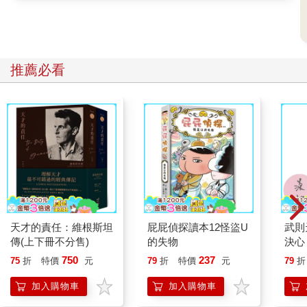
推薦必看
天才的責任：維根斯坦
屁屁偵探讀本12怪盜U
武則
傳(上下冊不分售)
的失物
決心
【作
750
237
75
折
特價
元
79
折
特價
元
79
折
加入購物車
加入購物車