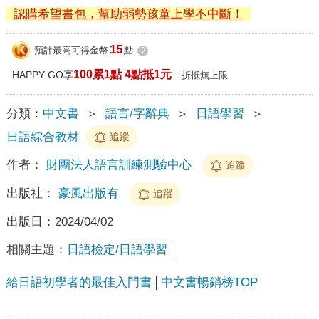
認購希望書包，幫助弱勢孩童上學不中斷！
15
預計最高可得金幣
點
?
100累1點 4點抵1元
HAPPY GO享
折抵無上限
分類：
中文書
＞
語言/字辭典
＞
日語學習
＞
日語綜合教材
追蹤
作者：
財團法人語言訓練測驗中心
追蹤
出版社：
豪風出版有
追蹤
出版日：
2024/04/02
相關主題：
日語檢定/日語學習
給日語初學者的最佳入門書
中文書暢銷榜TOP