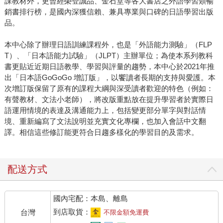
課教材外，更曾經榮登誠品、金石堂等各大書店之外語學習類暢
銷書排行榜，是國內深獲信賴、兼具專業與口碑的日語學習出版
品。
本中心除了辦理日語訓練課程外，也是「外語能力測驗」（FLP
T）、「日本語能力試驗」（JLPT）主辦單位；為使本系列教科
書更貼近近期日語教學、學習與評量的趨勢，本中心於2021年推
出「日本語GoGoGo 增訂版」，以饗讀者長期的支持與愛護。本
次增訂版保留了原有的課程大綱與深受讀者歡迎的特色（例如：
有聲教材、文法小老師），將改版重點放在提升學習者於實際日
語運用情境的表達及溝通能力上，包括變更部分單字與對話情
境、重新編寫了文法說明並充實文化專欄，也加入會話中文翻
譯。相信這些修訂能更符合日趨多樣化的學習目的及需求。
配送方式
國內宅配：本島、離島
到店取貨：
台灣
不限金額免運費