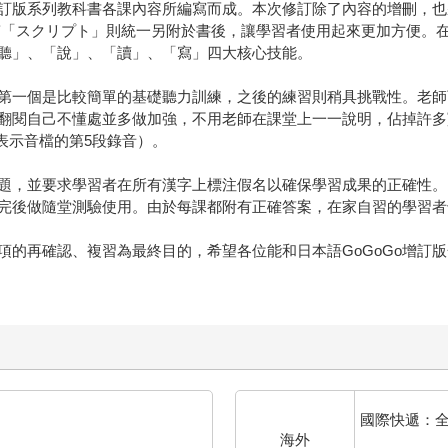
Go增訂版系列教科書各課內容所編寫而成。本次修訂除了內容的增刪
「スクリプト」則統一另附於書後，讓學習者使用起來更加方便。在
「聽」、「說」、「讀」、「寫」四大核心技能。
第一個是比較簡單的基礎聽力訓練，之後的練習則稍具挑戰性。老師
翻閱自己不懂處並多做加強，不用老師在課堂上一一說明，佔掉許多
表示音檔的第5段錄音）。
題，並要求學習者在所有漢字上標注假名以確保學習成果的正確性。
完後做隨堂測驗使用。由於每課都附有正確答案，在家自習的學習者
項的再確認、複習為最終目的，希望各位能和日本語GoGoGo增訂
國際快遞：
海外