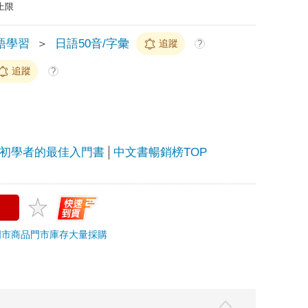
上限
語學習
＞
日語50音/字彙
追蹤
?
追蹤
?
初學者的最佳入門書
中文書暢銷榜TOP
門市商品
門市庫存
大量採購