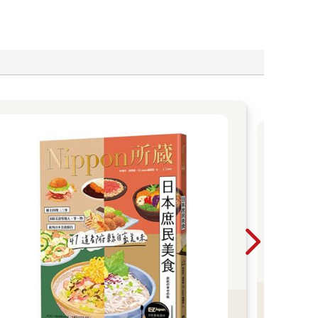
主
英
透過
題學
一
懂，
會忘
看