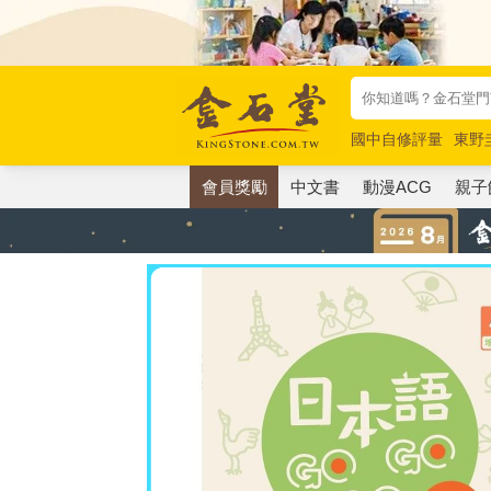
國中自修評量
東野
唯紅花綻放
奧德賽
會員獎勵
中文書
動漫ACG
親子