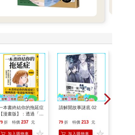
一本書終結你的拖延症
請解開故事謎底 02
一本書
【漫畫版】：透過「小
症：透
行動」打開大腦的行動
開大腦
237
213
79
折
特價
元
79
折
特價
元
79
折
開關，懶人也能變身
人也能
「行動派」的37個科
的37
加入購物車
加入購物車
加