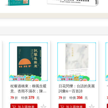
杖藜過橋東：柳風生暖
日花閃爍：台語的美麗
意、杏雨不濕衣；陳亮
詞彙&一百首詩
恭談以心轉境的適齡漫
379
356
79
折
特價
元
79
折
特價
元
想
加入購物車
加入購物車