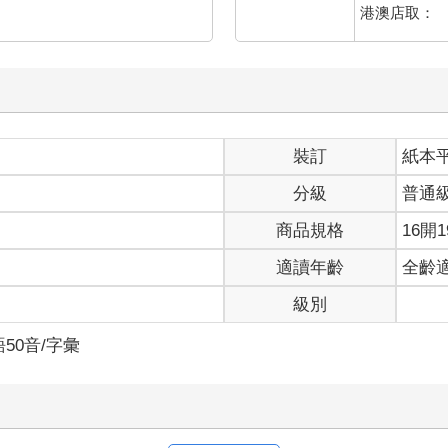
港澳店取：
裝訂
紙本
分級
普通
商品規格
16開1
適讀年齡
全齡
級別
50音/字彙