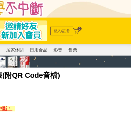
0
登入/註冊
電
居家休閒
日用食品
影音
售票
(附QR Code音檔)
中斷！