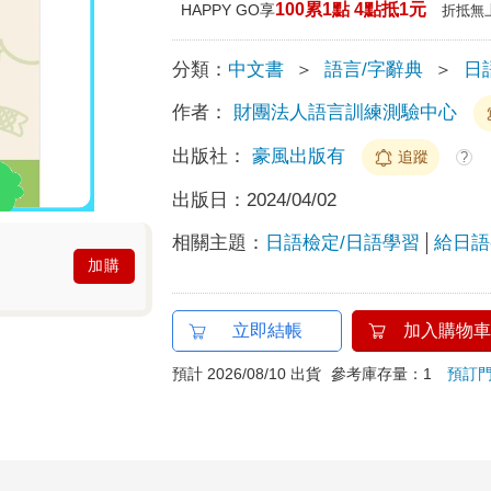
100累1點 4點抵1元
HAPPY GO享
折抵無
分類：
中文書
＞
語言/字辭典
＞
日
作者：
財團法人語言訓練測驗中心
出版社：
豪風出版有
追蹤
?
出版日：
2024/04/02
相關主題：
日語檢定/日語學習
給日語
加購
立即結帳
加入購物車
預計 2026/08/10 出貨
參考庫存量：1
預訂