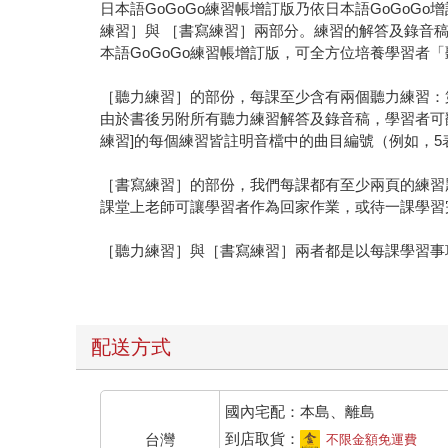
日本語GoGoGo練習帳增訂版乃依日本語GoGo
練習］與 ［書寫練習］兩部分。練習的解答及錄音稿
本語GoGoGo練習帳增訂版，可全方位培養學習者
［聽力練習］的部份，每課至少含有兩個聽力練習：
由於書後另附所有聽力練習解答及錄音稿，學習者可
練習]的每個練習皆註明音檔中的曲目編號（例如，5
［書寫練習］的部份，我們每課都有至少兩頁的練習
課堂上老師可讓學習者作為回家作業，或待一課學習
［聽力練習］與［書寫練習］兩者都是以每課學習事
配送方式
國內宅配：本島、離島
到店取貨：
台灣
不限金額免運費