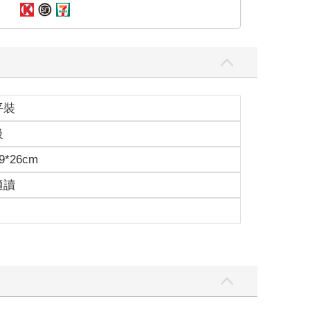
平裝
級
9*26cm
適讀