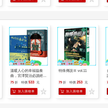
溫暖人心的幸福協奏
特殊傳說Ⅲ vol.11
曲，宮澤賢治必讀經典
套書【銀河鐵道之夜＋
533
253
75
折
特價
元
79
折
特價
元
要求特別多的餐廳】
加入購物車
加入購物車