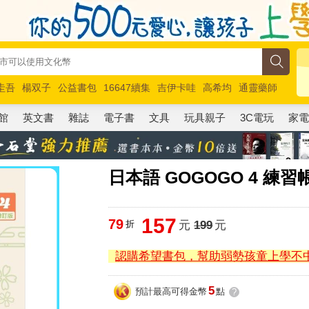
圭吾
楊双子
公益書包
16647續集
吉伊卡哇
高希均
通靈藥師
路邊攤新作
馬斯克
玩具總動員5
超慢跑
館
英文書
雜誌
電子書
文具
玩具親子
3C電玩
家
日本語 GOGOGO 4 練習帳
157
79
折
元
199
元
認購希望書包，幫助弱勢孩童上學不
5
預計最高可得金幣
點
?