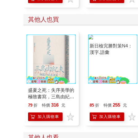
其他人也買
盛夏之死：失序美學的
新日檢完勝對策N4：
極致書寫，三島由紀夫
漢字.語彙
短篇小說自選集
316
255
79
折
特價
元
85
折
特價
元
加入購物車
加入購物車
其他人也看