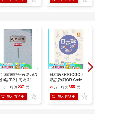
學方法
台灣閩南語語言能力認
日本語 GOGOGO 2
生殖記
證考試B2中高級 武功
增訂版(附QR Code音
祕笈模擬試題(附音檔
檔)
237
355
79
折
特價
元
79
折
特價
元
79
折
QR CODE)
加入購物車
加入購物車
加