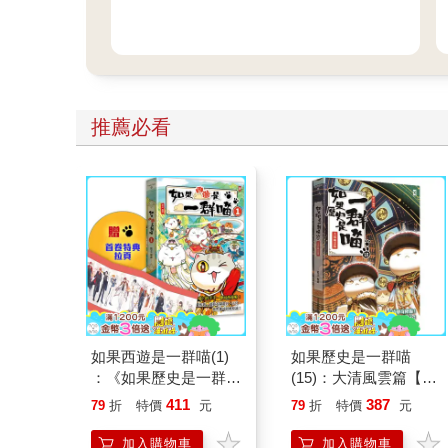
推薦必看
如果西遊是一群喵(1)
如果歷史是一群喵
：《如果歷史是一群
(15)：大清風雲篇【萌
喵》作者最新力作，附
貓漫畫學歷史】
411
387
79
折
特價
元
79
折
特價
元
【首卷特典】拉頁
加入購物車
加入購物車