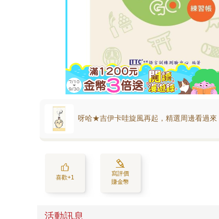
呀哈★吉伊卡哇旋風再起，精選周邊看過來
寫評價
喜歡+1
賺金幣
活動訊息