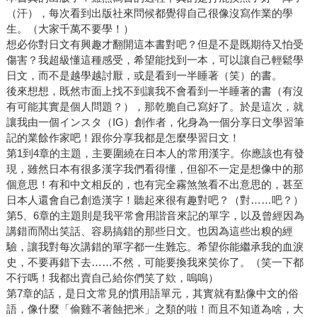
（汗），每次看到出版社來問候都覺得自己很像沒寫作業的學
生。（大家千萬不要學！）
想必你對日文有興趣才翻開這本書對吧？但是不是既期待又怕受
傷害？我超級懂這種感受，希望能找到一本，可以讓自己輕鬆學
日文，而不是越學越討厭，或是看到一半睡著（笑）的書。
後來想想，既然市面上找不到讓我不會看到一半睡著的書（有沒
有可能其實是個人問題？），那乾脆自己寫好了。於是這次，就
讓我由一個インスタ（IG）創作者，化身為一個分享日文學習筆
記的業餘作家吧！跟你分享我都是怎麼學習日文！
第1到4章的主題，主要圍繞在日本人的常用漢字。你應該也有發
現，雖然日本有很多漢字我們看得懂，但卻不一定是想像中的那
個意思！有和中文相反的，也有完全霧煞煞看不出意思的，甚至
日本人還會自己創造漢字！聽起來很有趣對吧？（對……吧？）
第5、6章的主題則是我平常會用諧音來記的單字，以及曾經因為
講錯而鬧出笑話、容易搞錯的那些日文。也因為這些出糗的經
驗，讓我對每次講錯的單字都一生難忘。希望你能繼承我的血淚
史，不要再錯下去……不然，可能要換我來笑你了。（笑一下都
不行嗎！我都出賣自己給你們笑了欸，嗚嗚）
第7章的話，是日文常見的慣用語單元，其實就有點像中文的俗
語，像什麼「偷雞不著蝕把米」之類的啦！而且不知道為啥，大