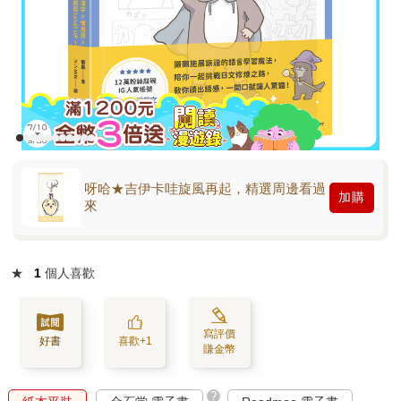
呀哈★吉伊卡哇旋風再起，精選周邊看過
加購
來
★
1
個人喜歡
寫評價
好書
喜歡+1
賺金幣
?