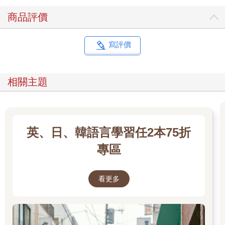
笑點 貓咪的「ねこ」和躺下的「寝転ぶ」都有一個「ねこ」的
商品評價
音。
「イクラはいくら？」 鮭魚卵要多少錢？
寫評價
諧音 イクラ（鮭魚卵）／ いくら（多少錢）
笑點 相同的發音，但同時表達了兩個意思，還不小心組成了一個
超順的句子！
相關主題
「カレーはかれー」 咖哩好辣啊！
諧音 カレー（咖哩）／ かれー（好辣）
笑點 「かれー」的重複使用，一個是食物一個是形容詞。好辣原
英、日、韓語言學習任2本75折
本是「辛（から）い」，不過年輕日本男生很愛把形容詞尾音變
成「え」。例如「すごい（好厲害）」會說成「すげー」；「じ
專區
ゃない（不是）」會說成「じゃねー」。剛好「辛い」變化後會
變成「かれー」，就跟咖哩的「カレー」同音囉！是不是超酷
的！
看更多
「ラクダに乗（の）ると楽だ」 騎上駱駝就會很輕鬆。
諧音 ラクダ（駱駝）／楽（らく）だ（輕鬆的）
笑點 「楽」是輕鬆的意思，其實很好記：輕鬆的時候就會快