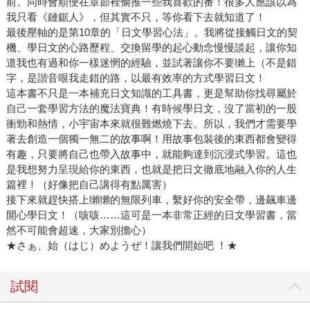
前。同時會順便在章節裡偷推一些我喜歡的番！很多人應該以為
我只看《鏈鋸人》，但其實不只，等你看下去就知道了！
最後壓軸的是第10章的「日文學習心法」。我將從接觸日文的契
機、學日文的心路歷程、交換留學的起心動念慢慢談起，讓你知
道我也有過和你一樣迷惘的經驗，並試著讓你不要獺上（不是錯
字，是諧音哏我走錯的路，以最有效率的方式學習日文！
這本書不只是一本補充日文知識的工具書，更是幫助你找尋屬於
自己一套學習方法的魔法寶典！有時候學日文，沒了當初的一股
衝勁和熱情，小宇宙本來就很難燃燒下去。所以，我們才需要學
著去創造一個獨一無二的故事啊！用故事包裝後的東西都會變得
有趣，只要將自己也帶入故事中，就能夠達到沉浸式學習。這也
是我想努力呈現給你的東西，也就是把日文徹底地融入你的人生
篇裡！（好像把自己講得有點厲害）
接下來就趕快搭上獺獺的無限列車，繫好你的安全帶，邊飆車邊
開心學日文！（咳咳……這可是一本非常正經的日文學習書，當
然不可能會超速，大家別擔心）
★さぁ、始（はじ）めようぜ！讓我們開始吧 ！★
試閱