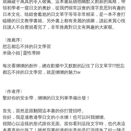
就飆破十萬真的令人敬佩。這本書延續他幽默又創新的風格，帶
領初學者一窺日文的奧妙，從我們很常誤會的漢字意思到有趣的
日本文化、唸錯會尷尬的日文單字等等非常精采，是一本不會打
瞌睡的日文教學書籍。另外書上都有美麗的插圖，讀起來賞心悅
目讓人不自覺就看完了，非常推薦對日文有興趣的大家喔。
〈推薦序〉
想忘都忘不掉的日文學習
米薩小姐│靈性導師
每次看獺獺的創作，總在歡樂中又默默的記住了日文單字!?想忘
都忘不掉的日文學習，就是獺獺的魅力w
〈作者序〉
繫好你的安全帶，獺獺的日文列車準備出發！
首先，當然是跟翻開這本書的你打聲招呼。
你好，我是邊教邊學日文的小水獺！也可以叫我獺獺。
很開心以這樣的形式跟你見面。當你看到這段文字時，也代表這
本書真的出版了！雖然寫書的過程中真的是打混摸魚了好一陣子