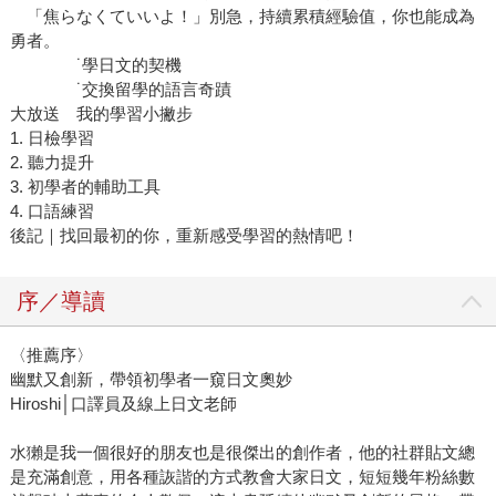
「焦らなくていいよ！」別急，持續累積經驗值，你也能成為
勇者。
˙學日文的契機
˙交換留學的語言奇蹟
大放送 我的學習小撇步
1. 日檢學習
2. 聽力提升
3. 初學者的輔助工具
4. 口語練習
後記｜找回最初的你，重新感受學習的熱情吧！
序／導讀
〈推薦序〉
幽默又創新，帶領初學者一窺日文奧妙
Hiroshi│口譯員及線上日文老師
水獺是我一個很好的朋友也是很傑出的創作者，他的社群貼文總
是充滿創意，用各種詼諧的方式教會大家日文，短短幾年粉絲數