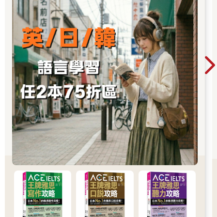
「樂」！最後的「だ」就是「です」的常體，而將它們合起來就
變成跟駱駝的「ラクダ」一樣了！
第7章 日文慣用語：連貓的手都想借
「猫を被る」把貓戴在頭上居然能一秒「裝乖」？
想讓你的日文聽起來更道地更有 fu 嗎？那就一定不能錯過「慣用
語」！
不過光看慣用語一覽表，總覺得有點難懂、又有點無聊……別擔
心！這一章，獺獺準備了四個超有趣的小故事，讓你邊看故事、
自然就學會各種實用的慣用語！
故事有溫暖療癒的「貓咪咖啡廳」、熱鬧好玩的「動物園」、從
頭到腳的「健康檢查」，還有充滿冒險的「異世界生活」！每個
故事都是獨立的小篇章，搭配各種慣用語的自然用法，讓你讀著
讀著，不知不覺就全部學起來！
準備好了嗎？跟著獺獺一起踏上旅途，把慣用語統統收進口袋裡
吧！
貓咪咖啡廳
「歡迎光臨！」獺獺走進貓咪咖啡廳，首先便聽到了一聲爽朗的