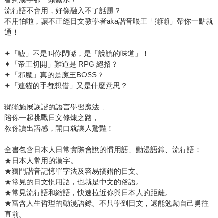
流行語不會用，好像融入不了話題？
不用怕啦，讓不正經日文教學者aka諧音哏王「獺獺」帶你一點就
通！
✦「嘘」不是叫你閉嘴，是「說謊的味道」！
✦「帝王切開」難道是 RPG 絕招？
✦「邪魔」真的是魔王BOSS？
✦「連貓的手都想借」又是什麼意思？
獺獺施展詼諧的語言學習魔法，
陪你一起挑戰日文修煉之路，
教你讀出語感，開口就讓人驚豔！
全書包含日本人日常實際會說的慣用語、動漫語錄、流行語：
★日本人常用的漢字。
★獨門諧音記憶單字法及容易搞錯的日文。
★常見的日文慣用語，也就是中文的俗語。
★常見流行語和縮語，快速拉近你與日本人的距離。
★富含人生哲理的動漫語錄。不只學到日文，還能勉勵自己勇往
直前。