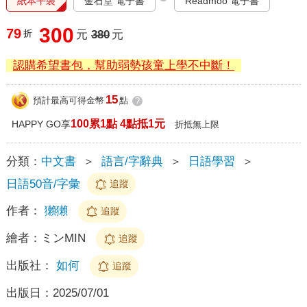
紙本平裝
金石堂 電子書
Readmoo 電子書
300
79
折
元
380
元
認購希望書包，幫助弱勢孩童上學不中斷！
15
預計最高可得金幣
點
?
100累1點 4點抵1元
HAPPY GO享
折抵無上限
分類：
中文書
＞
語言/字辭典
＞
日語學習
＞
日語50音/字彙
追蹤
作者：
獺獺
追蹤
繪者：
ミンMIN
追蹤
出版社：
如何
追蹤
出版日：
2025/07/01