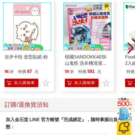
家也是花錢來吸貓的好嗎），即使貓咪看似不情願仍搓著他們的
肚肚，邊喝著自己的下午茶和朋友們聊是非。突然間旁邊的一位
阿姨「噗！」的一聲把茶噴了出來，大家嚇個半死趕快問阿姨是
不是嗆到了！阿姨揮了揮手表示沒事，還說自己只是「猫舌（ね
こじた）」。不是吧……獺獺整個嚇傻了，忍不住問：「難不成
阿姨是貓生轉世？」結果引發全場哄堂大笑。原來誤會大了，
「猫舌（ねこじた）」指的是跟貓咪舌頭一樣會「怕燙」啊！那
常常被熱湯燙到的獺獺也算是貓舌一族了，終於可以當可愛貓咪
了嗎！（想太多）
吉伊卡哇 造型貼紙-粉
韓國SANDOKKAEBI
Foo
喝完了下午茶，肚子還是有點餓（吃貨），於是獺獺翻了翻菜
山鬼怪 洗衣槽清潔劑
2入
單，結果居然發現老闆竟然賣貓的食物給客人吃！這這這……太
450公克-10包組
67
591
96
折
特價
元
59
折
特價
元
特價
不能讓人接受了！準備提出抗議時正好聽到隔壁桌有店員在送
餐，店員說著：「您的『猫飯（ねこめし）』來囉！」獺獺想
加入購物車
加入購物車
著：終於被我逮到了吧！嘿嘿嘿還不看我怎麼檢舉你們！結果往
桌上一看，這不就是很普通的一碗白飯加柴魚片嗎？聽了店員解
說才知道，因為這種料理就是隨意將一些配料混在一起，看起來
訂購/退換貨須知
很像是給貓咪吃的貓貓飯而得名，也可以說成「ねこまんま」，
而「まんま」就是「めし」幼兒時期的說法。天啊，這下子真的
加入金石堂 LINE 官方帳號『完成綁定』，隨時掌握出貨動
要鑽個洞躲起來了，居然連續誤會了兩次！
態：
除了人類以外，貓咪們竟然也都吃完了下午茶，還跑回貓砂「方