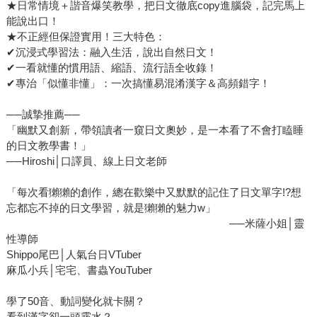
★日常情境＋諧音爆笑教學，把日文徹底copy進腦袋，記完馬上
能說出口！
★不正經但保證實用！三大特色：
✔沉浸式學習法：融入生活，說出自然日文！
✔一看就懂的慣用語、縮語、流行語全收錄！
✔專治「似懂非懂」：一次搞懂易混淆漢字＆高頻錯字！
──誠摯推薦──
「幽默又創新，帶領讀者一窺日文奧妙，是一本看了不會打瞌睡
的日文教學書！」
──Hiroshi│口譯員、線上日文老師
「每次看獺獺的創作，總在歡樂中又默默的記住了日文單字!?想
忘都忘不掉的日文學習，就是獺獺的魅力w」
──米薩小姐│靈
性導師
Shippo尾巴│人氣台日VTuber
麻瓜小兵│宅宅、書蟲YouTuber
學了50音、動詞變化就卡關？
看到漢字卻一頭霧水？