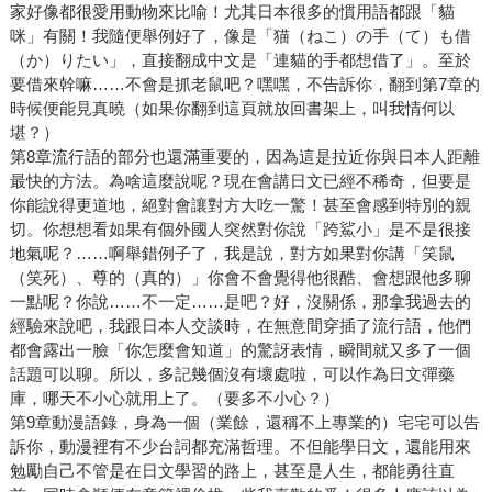
家好像都很愛用動物來比喻！尤其日本很多的慣用語都跟「貓
咪」有關！我隨便舉例好了，像是「猫（ねこ）の手（て）も借
（か）りたい」，直接翻成中文是「連貓的手都想借了」。至於
要借來幹嘛……不會是抓老鼠吧？嘿嘿，不告訴你，翻到第7章的
時候便能見真曉（如果你翻到這頁就放回書架上，叫我情何以
堪？）
第8章流行語的部分也還滿重要的，因為這是拉近你與日本人距離
最快的方法。為啥這麼說呢？現在會講日文已經不稀奇，但要是
你能說得更道地，絕對會讓對方大吃一驚！甚至會感到特別的親
切。你想想看如果有個外國人突然對你說「跨鯊小」是不是很接
地氣呢？……啊舉錯例子了，我是說，對方如果對你講「笑鼠
（笑死）、尊的（真的）」你會不會覺得他很酷、會想跟他多聊
一點呢？你說……不一定……是吧？好，沒關係，那拿我過去的
經驗來說吧，我跟日本人交談時，在無意間穿插了流行語，他們
都會露出一臉「你怎麼會知道」的驚訝表情，瞬間就又多了一個
話題可以聊。所以，多記幾個沒有壞處啦，可以作為日文彈藥
庫，哪天不小心就用上了。（要多不小心？）
第9章動漫語錄，身為一個（業餘，還稱不上專業的）宅宅可以告
訴你，動漫裡有不少台詞都充滿哲理。不但能學日文，還能用來
勉勵自己不管是在日文學習的路上，甚至是人生，都能勇往直