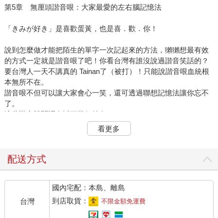
第5章 無厘頭諧音哏：大家最愛的左右腦記憶法
「きみが好き」是喜歡蛋黃，也是喜．歡．你！
說到怎麼做才能把陌生的單字一次記起來的方法，獺獺想最有效
的方式一定就是諧音哏了吧！你看台灣有誰沒說過諧音笑話的？
要台灣人一天不講真的 Tainan了（被打）！只能說諧音哏血統根
本無所不在。
諧音哏不但可以讓大家會心一笑，還可透過聯想記憶法讓你忘不
了。
這些諧音雙關語有以下幾個特色：
看更多
1. 運用了同音異義詞。
2. 混合外來語與日語。
3. 結合一些擬聲詞。
配送方式
4. 把標準語和方言混搭在一起。
國內宅配：本島、離島
在日本，諧音笑話被稱作「駄洒落（だじゃれ）」，也有人會說
是「親父（おやじ）ギャグ」也就是老爸會講的雙關冷笑話。實
到店取貨：
台灣
不限金額免運費
際上，諧音雙關語日文的說法是「語呂（ごろ）合（あ）わ