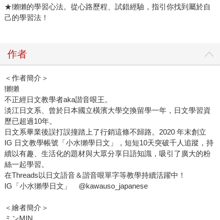
★獺獺的學習心法。從心路歷程、試錯經驗，指引你找到屬於自
己的學習法！
作者
＜作者簡介＞
獺獺
不正經日文教學者aka諧音哏王。
淡江日文系、曾於日本國立橫濱大學交換留學一年，日文學習資
歷已超過10年。
日文系畢業後誤打誤撞踏上了行銷這條不歸路。2020 年末創立
IG 日文教學帳號「小水獺學日文」，短短10天突破千人追蹤，持
續以有趣、生活化的題材與大眾分享日語知識，吸引了廣大的粉
絲一起學習。
在Threads以日文語音＆諧音哏單字等教學持續活躍中！
IG「小水獺學日文」 @kawauso_japanese
＜繪者簡介＞
ミンMIN