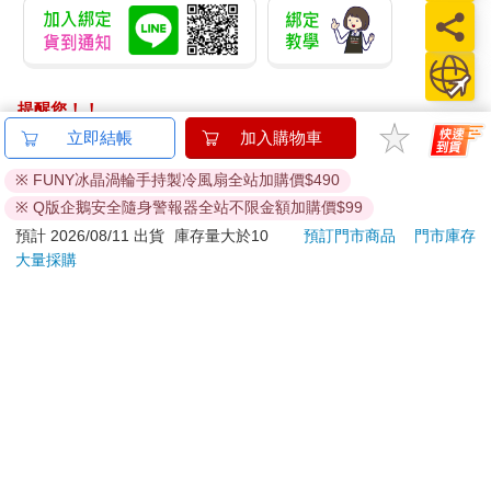
便」了起來。這時剛剛被茶燙到的阿姨問道：「你知道貓的便便
在日文中還有其他含義嗎？」獺獺搖了搖頭回答：「還真的是第
一次聽過！我只知道有貓屎咖啡（開始賣弄自己的咖啡小常
識）。」這時阿姨又笑著說：「貓咪們上完廁所不是都會用貓砂
蓋住自己的便便嗎？是不是跟做了壞事想藏起來的感覺很像？」
提醒您！！
想了一想好像也不是不可能，於是獺獺又再跟阿姨追問了其他細
金石堂及銀行均不會請您操作ATM! 如接獲電話要求您前往
立即結帳
加入購物車
節，才知道「猫糞（ねこばば）」常用來指「撿到東西占為己
ATM提款機，請不要聽從指示，以免受騙上當！
有」的行為，一般來說會用片假名的「ネコババ」來使用，而這
※ FUNY冰晶渦輪手持製冷風扇全站加購價$490
裡的「糞（ばば）」是在江戶時代幼兒語法。
退換貨須知：
※ Q版企鵝安全隨身警報器全站不限金額加購價$99
歡樂的時光總是特別快，不知不覺就到了咖啡廳的休息時間，即
**提醒您，鑑賞期不等於試用期，退回商品須為全新狀態**
預計 2026/08/11 出貨
庫存量大於10
預訂門市商品
門市庫存
使再怎麼百般不願意還是得跟這些貓咪說掰掰了！獺獺唯一對一
依據「消費者保護法」第19條及行政院消費者保護處公告之
大量採購
隻小黑貓實在是情有獨鍾，在臨走之前還塞了小費到牠的肉球
「通訊交易解除權合理例外情事適用準則」，以下商品購買
裡，逗得大家哈哈大笑，還說這行為很像是「猫（ねこ）に小判
後，除商品本身有瑕疵外，將不提供7天的猶豫期：
（こばん）」。「小判（こばん）」指的是以前那種橢圓狀長形
易於腐敗、保存期限較短或解約時即將逾期。（如：生
的金幣，也就是錢錢。給貓錢錢難道是想收買牠們嗎？錯！貓哪
鮮食品）
有那麼好收買的啦！罐罐不拿出來他們可是不會跟你妥協的
（泣）。所以說回來這個「給貓錢錢」，很明顯就是一個收買不
依消費者要求所為之客製化給付。（客製化商品）
了貓咪的方式，根本白做工。咦？好像不小心跟真正的意思連接
報紙、期刊或雜誌。（含MOOK、外文雜誌）
上了耶！其實這句指的就是「沒有意義或價值」的意思喔！畢竟
經消費者拆封之影音商品或電腦軟體。
就算你給貓貓小判去買罐罐好了，大家覺得這像話嗎！當然是手
非以有形媒介提供之數位內容或一經提供即為完成之線
（主）下（人）買好罐罐，貓貓坐著等吃就好了（天啊，下輩子