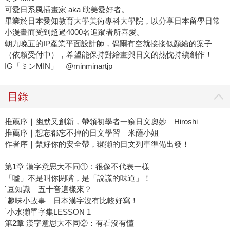
可愛日系風插畫家 aka 耽美愛好者。
畢業於日本愛知教育大學美術專科大學院，以分享日本留學日常
小漫畫而受到超過4000名追蹤者所喜愛。
朝九晚五的IP產業平面設計師，偶爾有空就接接似顏繪的案子
（依頼受付中），希望能保持對繪畫與日文的熱忱持續創作！
IG「ミンMIN」 @minminartjp
目錄
推薦序｜幽默又創新，帶領初學者一窺日文奧妙 Hiroshi
推薦序｜想忘都忘不掉的日文學習 米薩小姐
作者序｜繫好你的安全帶，獺獺的日文列車準備出發！
第1章 漢字意思大不同①：很像不代表一樣
「嘘」不是叫你閉嘴，是「說謊的味道」！
˙豆知識 五十音這樣來？
˙趣味小故事 日本漢字沒有比較好寫！
˙小水獺單字集LESSON 1
第2章 漢字意思大不同②：有看沒有懂