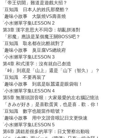
「帝王切開」難道是遊戲大招？
˙豆知識 日本人的姓氏那麼酷？
˙趣味小故事 大阪燒VS壽喜燒
˙小水獺單字集LESSON 2
第3章 漢字意思大不同③：胡亂拼湊對
「邪魔」應該是某個魔王關BOSS吧？
˙豆知識 取名都在比酷就對了
˙趣味小故事 臭豆腐VS總統府
˙小水獺單字集LESSON 3
第4章 和式漢字：沒有就自己創造
「峠」到底是「山上」還是「山下（智久）」？
˙豆知識 不要再裝了
˙趣味小故事 到底是臥蠶還是眼袋啦！
˙小水獺單字集LESSON 4
第5章 無厘頭諧音哏：大家最愛的左右腦記憶法
「きみが好き」是喜歡蛋黃，也是喜．歡．你！
˙豆知識 數字也能當作暗號？
˙趣味小故事 用中文諧音哏記日文更快速
˙小水獺單字集LESSON 5
第6章 講錯差很多的單字：日文警察出動啦