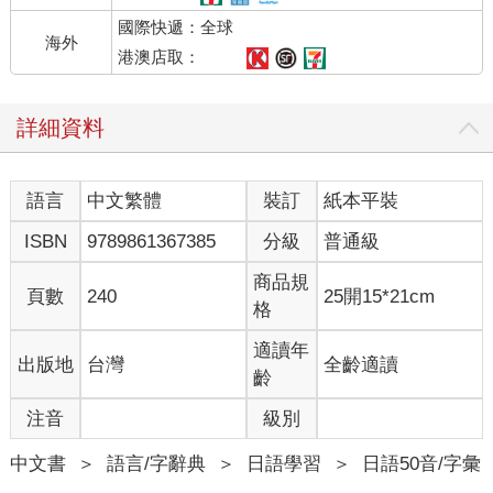
せ」。
國際快遞：全球
現在，趕快來練習一下怎麼講冷笑話……咳咳，不是啦！我是說
海外
學日文。
港澳店取：
第一個先以動漫最經典的句子來舉例好了：
詳細資料
「エレンの家（いえ）がぁああああ」 艾連的家啊……！
語言
中文繁體
裝訂
紙本平裝
這句子出現在《進擊的巨人》第三季的 53 話中，柯尼看到村莊被
超大型巨人襲擊的慘狀，苦笑地說了這個諧音笑話。
ISBN
9789861367385
分級
普通級
這裡的哏在於「エレンの家（いえ）が」的「いえが」，和主角
艾連的姓氏「イェーガー」（葉卡）發音幾乎一樣。看來即使情
商品規
頁數
240
25開15*21cm
況再危急，諧音哏也是人類無法忘記的存在呢（誤）。
格
好啦，廢話不多說，開始來「正式」介紹日文的諧音哏們吧！
適讀年
出版地
台灣
全齡適讀
「カエルが帰（かえ）る」 青蛙要回家了。
齡
諧音 カエル（青蛙） ／ 帰（かえ）る （回家）
注音
級別
笑點 「青蛙要回家了」，兩個「かえる」的發音是一樣的。
中文書
＞
語言/字辭典
＞
日語學習
＞
日語50音/字彙
「猫（ねこ）が寝転（ねころ）んだ」 貓咪躺下了。
諧音 猫（ねこ） ／ 寝転（ねころ）んだ （躺下）