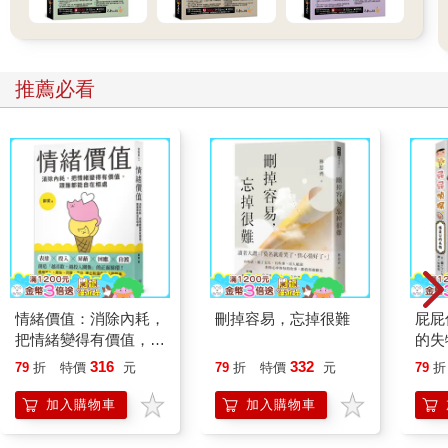
招呼聲。看到了一個穿著貓咪布偶裝的店員正熱情招待著來店的
客人們。這也讓獺獺想到了一個日文諺語「猫（ねこ）を被（か
ぶ）る」，把貓戴在頭上，確實很符合店員現在的形象。如果你
覺得這句日文只是在指穿著貓咪布偶裝，那可就大錯特錯了！其
推薦必看
實這句日文的意思是……「隱藏本性」或「裝乖」！一起來想像
一下，把貓戴在頭上，看起來就像隻乖巧的小貓，但殊不知裡面
裝的是一個悶到不行只想趕快下班的兼職大學生。不過這種實
話……還是別說出來戳破小朋友的美夢，你看他們多開心的在摸
店員的貓頭（汗）。
看著看著，發現這布偶裝的貓咪額頭好像特別寬，不知道是不是
因為為了讓店員可以塞進去裡面，所以有把頭的尺寸放大了，獺
獺記得貓咪的額頭都小小的才對！啊……想到了貓咪的額頭，
「猫（ねこ）の額（ひたい）」，就常常被用來形容「面積很
小」的東西，通常是指一個區域的大小，例如庭院或空地喔！
和小朋友玩的貓咪布偶裝店員說起來也是很賣命，居然讓大家騎
情緒價值：消除內耗，
刪掉容易，忘掉很難
屁屁
上他的背走來走去？！欸欸欸這可不是騎馬打仗，你們騎的是貓
把情緒變得有價值，跟
的失
咪啊！旁邊的貓咪（真的貓）看到都嚇得把背拱起來了！……
誰都能自在相處
316
332
79
折
特價
元
79
折
特價
元
79
折
咦？「猫背（ねこぜ）」好像在哪裡聽過，不過有點忘記了。可
惡，再看仔細一點……拱起來的形狀……就像是人在「駝背」的
加入購物車
加入購物車
樣子！瞬間覺得日文讓駝背變得可愛了許多，不然獺獺只會一直
把駝背想成很負面的詞。但大家還是要記得不要駝背，要多抬頭