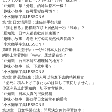
ビル（大樓）跟ビール（啤酒）只有一線之隔！
˙豆知識 每「分鐘」的唸法都不一樣？
˙趣味小故事 好可愛變好可憐？！
˙小水獺單字集LESSON 6
第7章 日文慣用語：連貓的手都想借
「猫を被る」把貓戴在頭上居然能一秒「裝乖」？
˙豆知識 日本人很喜歡冷的東西？
˙趣味小故事 考卷上打勾勾竟然代表答錯？
˙小水獺單字集LESSON 7
第8章 日本流行語：一秒和日本人拉近距離
網路上常看到的「www」居然是在笑？
˙豆知識 台日不能互相理解的地方？
˙趣味小故事 親一下就中暑？！
˙小水獺單字集LESSON 8
第9章 動漫語錄集：讓人可以前進下去的精神糧食
「必死に積み上げてきたものは決して裏切りません。」
你至今為止所累積的一切不會背叛你。
˙豆知識 日本人真的很愛簡稱
˙趣味小故事 那些學日文後常有的通病
˙小水獺單字集LESSON 9
第10章 日文學習心法：開局決定你的學習效率！