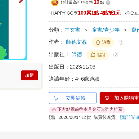
10
預計最高可得金幣
點
?
100累1點 4點抵1元
HAPPY GO享
折抵無
分類：
中文書
＞
童書/青少年
＞
寫
作者：
師德文教
追蹤
?
出版社：
師德
追蹤
?
出版日：
2023/11/03
加購
適讀年齡：
4~6歲適讀
立即結帳
加入購物車
※ 下方點圖前往本月金石堂強力推薦
預計 2026/08/14 出貨
購買後進貨
預訂門市