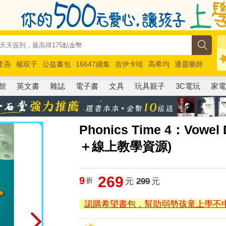
圭吾
楊双子
公益書包
16647續集
吉伊卡哇
高希均
通靈藥師
路邊攤新作
馬斯克
玩具總動員5
超慢跑
館
英文書
雜誌
電子書
文具
玩具親子
3C電玩
家
Phonics Time 4：Vowe
＋線上教學資源)
269
9
折
元
299
元
認購希望書包，幫助弱勢孩童上學不