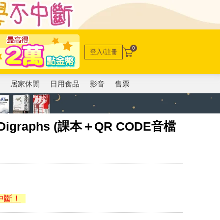
0
登入/註冊
電
居家休閒
日用食品
影音
售票
l Digraphs (課本＋QR CODE音檔
中斷！