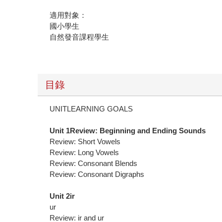
適用對象：
國小學生
自然發音課程學生
目錄
UNITLEARNING GOALS
Unit 1Review: Beginning and Ending Sounds
Review: Short Vowels
Review: Long Vowels
Review: Consonant Blends
Review: Consonant Digraphs
Unit 2ir
ur
Review: ir and ur