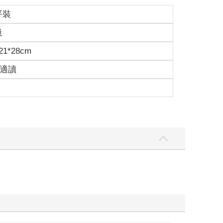
平裝
級
1*28cm
歲適讀