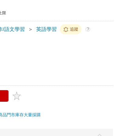
上限
作/語文學習
＞
英語學習
追蹤
?
商品
門市庫存
大量採購