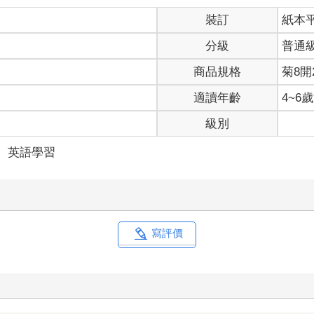
裝訂
紙本
分級
普通
商品規格
菊8開2
適讀年齡
4~6
級別
＞
英語學習
寫評價