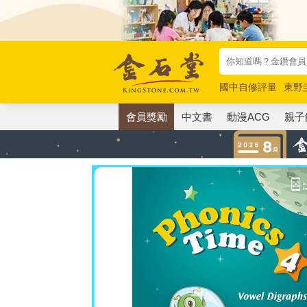
國中自修評量
東野
唯紅花綻放
奧德賽
會員獎勵
中文書
動漫ACG
親子