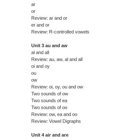
ar
or
Review: ar and or
er and or
Review: R-controlled vowels
Unit 3 au and aw
al and all
Review: au, aw, al and all
oi and oy
ou
ow
Review: oi, oy, ou and ow
Two sounds of ow
Two sounds of ea
Two sounds of oo
Review: ow, ea and oo
Review: Vowel Digraphs
Unit 4 air and are