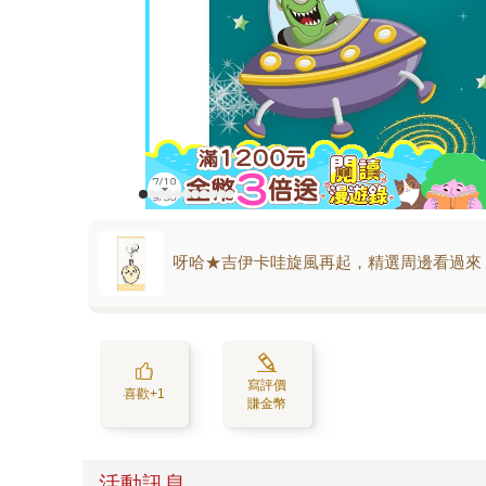
呀哈★吉伊卡哇旋風再起，精選周邊看過來
寫評價
喜歡+1
賺金幣
活動訊息