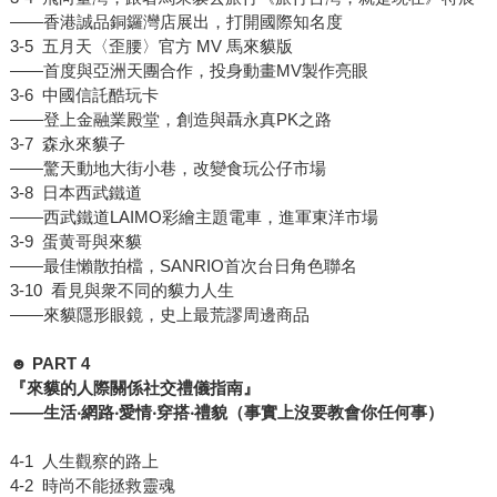
——香港誠品銅鑼灣店展出，打開國際知名度
3-5 五月天〈歪腰〉官方 MV 馬來貘版
——首度與亞洲天團合作，投身動畫MV製作亮眼
3-6 中國信託酷玩卡
——登上金融業殿堂，創造與聶永真PK之路
3-7 森永來貘子
——驚天動地大街小巷，改變食玩公仔市場
3-8 日本西武鐵道
——西武鐵道LAIMO彩繪主題電車，進軍東洋市場
3-9 蛋黄哥與來貘
——最佳懶散拍檔，SANRIO首次台日角色聯名
3-10 看見與衆不同的貘力人生
——來貘隱形眼鏡，史上最荒謬周邊商品
☻ PART 4
『來貘的人際關係社交禮儀指南』
——
生活
‧
網路
‧
愛情
‧
穿搭
‧
禮貌（事實上沒要教會你任何事）
4-1 人生觀察的路上
4-2 時尚不能拯救靈魂