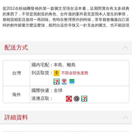
從2012在粉絲團發佈的第一篇圖文至現在這本書，這期間實在有太多經典
的東西了，不管是我創造的角色、合作過的案件甚至是我本人發生的事情，
都相當精彩且值得一再回味。有時在整理舊作的時候，常常都會佩服自己當
時的創作能量怎麼這麼強，能想出這些辛辣又一針見血的圖文。也不能說現
在創作力薄弱，可能是我在某個時期都有吸引人的地方，只是以前作品比較
多批判性但又貼近生活的故事（真是一名千面男子）。這次五週年的書，把
歷年來那些出現過在我作品中的角色、工作案例等精選集結成冊，其中有很
配送方式
多大家熟知的一些經典合作案例，但它們背後其實有很多我沒跟大家公開講
的故事或是創作過程（甚至是黑暗祕辛？），都有把這些點滴放入這次的書
裡。
國內宅配：本島、離島
這次書名叫《來貘新定義》，我一路走來的理念，就是不管做什麼事都要很
到店取貨：
台灣
不限金額免運費
「新」，只要有別人做過我就不太會想再做了，希望每次東西端出來都有讓
人耳目一新的感覺。而這本書有個單元嘗試了我從小到大最想做的漫畫，我
把以前出現過的知名角色全部翻新重畫，並且用漫畫的方式來說他們的故
國際快遞：全球
事。這次漫畫都屬於短篇類型的漫畫，但對我來說是一項極大的考驗，平常
海外
在網路發表的作品通常只說一個哏，但短篇漫畫需要舖陳，且過程中需要很
港澳店取：
多哏去堆出你最後想說的哏，所以這在這上面需要花更多心思。近幾年有自
己有發現畫畫說故事的創作變少了，也許忙著做角色授權而少了點說故事的
部分，但我一直都很喜歡這部分，也可以剛好藉著這次的書找回了那個當初
詳細資料
喜歡用畫畫說故事的感覺，我用了一個新的形式做一件一直喜歡做的事情，
有種莫名的充實感。做了這些也是想證明我自己有很不同面向的創作，也可
以對我有不一樣的定義。