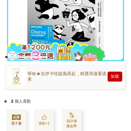
呀哈★吉伊卡哇旋風再起，精選周邊看過
加購
來
★
2
個人喜歡
寫評價
電子書
喜歡+1
賺金幣