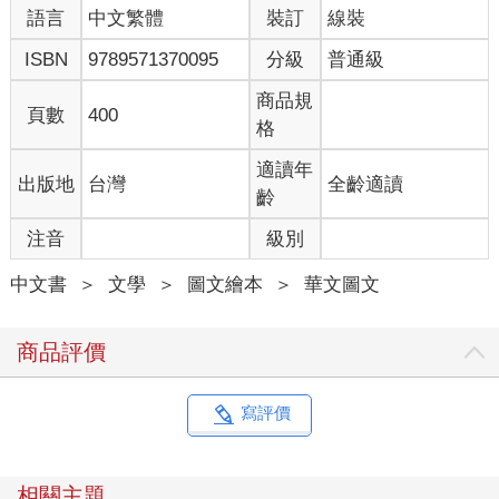
語言
中文繁體
裝訂
線裝
其實不只這五年，我人生中有太多幫助我的貴人才能這麼順遂，不管是親朋
ISBN
9789571370095
分級
普通級
好友或是工作上接觸的人，每個對我好的人我都銘記在心，所以這次也像發
喜帖般，謹慎地邀請貴人們來幫我完成書中的其中幾部分，非常謝謝你們在
商品規
人生幫過我外，還答應了這次的邀稿。
頁數
400
格
當然最感謝還有一直在支持我的你們，我其實很不太說粉絲這兩個字，我覺
得大家只是有緣千里來相會，剛好你喜歡的東西我會畫而已。最重要的是有
適讀年
出版地
台灣
全齡適讀
你們一路的支持，我才會有現在這樣的發展與成績。哪怕只是一組貼圖、一
齡
本書還是一個讚，對我來說都是很大的鼓勵與信任，好險一路有你們，我愛
大家，如果可以我們50週年再見（50好像又有點多）。
注音
級別
中文書
＞
文學
＞
圖文繪本
＞
華文圖文
商品評價
寫評價
相關主題