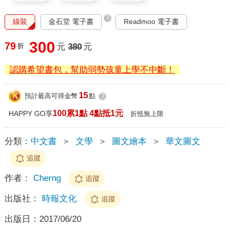
?
線裝
金石堂 電子書
Readmoo 電子書
300
79
折
元
380
元
認購希望書包，幫助弱勢孩童上學不中斷！
15
預計最高可得金幣
點
?
100累1點 4點抵1元
HAPPY GO享
折抵無上限
分類：
中文書
＞
文學
＞
圖文繪本
＞
華文圖文
追蹤
作者：
Cherng
追蹤
出版社：
時報文化
追蹤
出版日：
2017/06/20