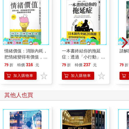
情緒價值：消除內耗，
一本書終結你的拖延
請解
把情緒變得有價值，跟
症：透過「小行動」打
誰都能自在相處
開大腦的行動開關，懶
316
237
79
折
特價
元
79
折
特價
元
79
折
人也能變身「行動派」
的37個科學方法
加入購物車
加入購物車
其他人也買