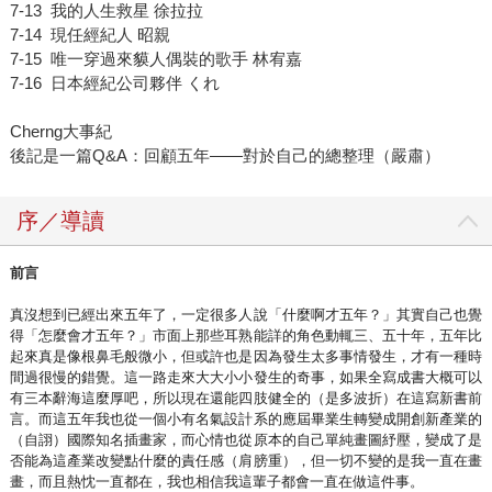
7-13 我的人生救星 徐拉拉
7-14 現任經紀人 昭親
7-15 唯一穿過來貘人偶裝的歌手 林宥嘉
7-16 日本經紀公司夥伴 くれ
Cherng大事紀
後記是一篇Q&A：回顧五年——對於自己的總整理（嚴肅）
序／導讀
前言
真沒想到已經出來五年了，一定很多人說「什麼啊才五年？」其實自己也覺
得「怎麼會才五年？」市面上那些耳熟能詳的角色動輒三、五十年，五年比
起來真是像根鼻毛般微小，但或許也是因為發生太多事情發生，才有一種時
間過很慢的錯覺。這一路走來大大小小發生的奇事，如果全寫成書大概可以
有三本辭海這麼厚吧，所以現在還能四肢健全的（是多波折）在這寫新書前
言。而這五年我也從一個小有名氣設計系的應屆畢業生轉變成開創新產業的
（自詡）國際知名插畫家，而心情也從原本的自己單純畫圖紓壓，變成了是
否能為這產業改變點什麼的責任感（肩膀重），但一切不變的是我一直在畫
畫，而且熱忱一直都在，我也相信我這輩子都會一直在做這件事。