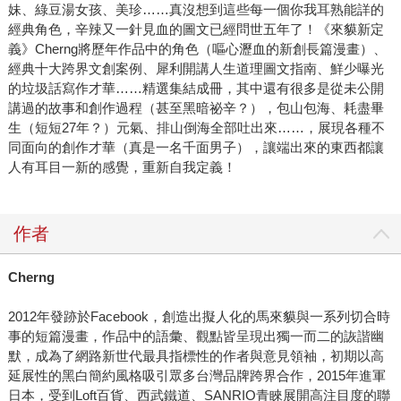
妹、綠豆湯女孩、美珍……真沒想到這些每一個你我耳熟能詳的
經典角色，辛辣又一針見血的圖文已經問世五年了！《來貘新定
義》Cherng將歷年作品中的角色（嘔心瀝血的新創長篇漫畫）、
經典十大跨界文創案例、犀利開講人生道理圖文指南、鮮少曝光
的垃圾話寫作才華……精選集結成冊，其中還有很多是從未公開
講過的故事和創作過程（甚至黑暗祕辛？），包山包海、耗盡畢
生（短短27年？）元氣、排山倒海全部吐出來……，展現各種不
同面向的創作才華（真是一名千面男子），讓端出來的東西都讓
人有耳目一新的感覺，重新自我定義！
作者
Cherng
2012年發跡於Facebook，創造出擬人化的馬來貘與一系列切合時
事的短篇漫畫，作品中的語彙、觀點皆呈現出獨一而二的詼諧幽
默，成為了網路新世代最具指標性的作者與意見領袖，初期以高
延展性的黑白簡約風格吸引眾多台灣品牌跨界合作，2015年進軍
日本，受到Loft百貨、西武鐵道、SANRIO青睞展開高注目度的聯