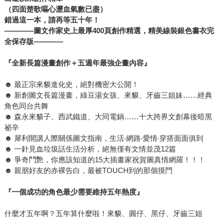
（四面楚歌嘔心瀝血氣數已盡）
錯過這一本，請再等五十年！
————
圖文作家史上最厚
400
頁創作精選，精美線裝銀色書衣完
全保存版
————
『全新長篇漫畫創作＋五週年最強企畫內容』
☻ 最正宗來貘進化史，絕對機密大公開！
☻ 新創圖文長篇漫畫，綠豆湯女孩、來貘、牙齒三姐妹……經典
角色同台共舞
☻ 森永來貘子、西武鐵道、大同電鍋……十大跨界文創幕後暗黑
祕辛
☻ 犀利開講人際關係圖文指南，生活‧網路‧愛情‧穿搭面面俱到
☻ 一針見血垃圾話生活分析，絕無僅有文情並茂12篇
☻ 爭奇鬥艷，你應該知道的15大插畫家祝賀圖真情網羅！！！
☻ 親朋好友的赤裸告白，最被TOUCH到的那個摸門
『一個成功的角色最少需要維持五年熱度』
什麼才五年啊？五年算什麼啦！來貘、圓仔、黑仔、牙齒三姐