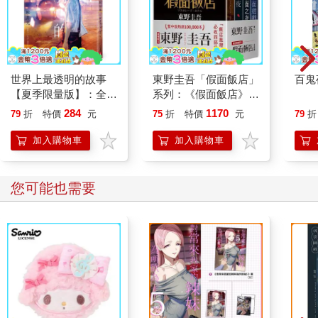
世界上最透明的故事
東野圭吾「假面飯店」
百鬼
【夏季限量版】：全新
系列：《假面飯店》＋
封面×透明書衣×燙銀
《假面前夜》＋《假面
284
1170
79
折
特價
元
75
折
特價
元
79
折
加工，售完即絕版
之夜》＋《假面遊戲》
加入購物車
加入購物車
您可能也需要