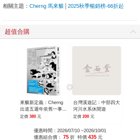
相關主題：
Cherng 馬來貘
2025秋季暢銷榜-66折起
超值合購
來貘新定義：Cherng
台灣溪遊記：中部四大
出道五週年依舊一事無
河川水系休閒遊
成特輯(完全保存版)
定價
380
元
定價
200
元
優惠時間：2026/07/10 ~2026/10/01
優惠組合價：
75
折
特價
435
元