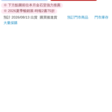
特休日小冊子套組[限
FANBOOK(10)：為了
圈-
※ 下方點圖前往本月金石堂強力推薦
加購]
成為圖書管理員不擇手
180
236
特價
元
79
折
特價
元
95
折
※ 2026夏季暢銷展-時報2書75折
段！
加入購物車
加入購物車
預計 2026/08/13 出貨
購買後進貨
預訂門市商品
門市庫存
大量採購
訂購/退換貨須知
加入金石堂 LINE 官方帳號『完成綁定』，隨時掌握出貨動
態：
提醒您！！
金石堂及銀行均不會請您操作ATM! 如接獲電話要求您前往
ATM提款機，請不要聽從指示，以免受騙上當！
退換貨須知：