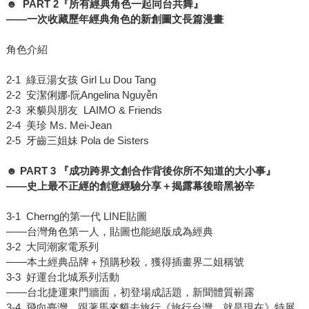
☻ PART 2
『所有經典角色一起同台共舞』
——
一次收藏歷年經典角色的新創圖文長篇漫畫
角色介紹
2-1 綠豆湯女孩 Girl Lu Dou Tang
2-2 安潔俐娜‧阮Angelina Nguyễn
2-3 來貘與朋友 LAIMO & Friends
2-4 美珍 Ms. Mei-Jean
2-5 牙齒三姐妹 Pola de Sisters
☻ PART 3
『成功跨界文創合作背後你所不知道的大小事』
——
史上最不正經的創意經驗分享＋揭露幕後暗黑祕辛
3-1 Cherng的第一代 LINE貼圖
——台灣角色第一人，貼圖也能絕版成為經典
3-2 大同潮家電系列
——本土經典品牌＋預購秒殺，獲得插畫界二姐稱號
3-3 好運台北城系列活動
——台北捷運東門牆面，初登場成話題，新聞體質嶄露
3-4 飛向臺灣，跟著馬來貘去旅行《旅行台灣，就是現在》特展