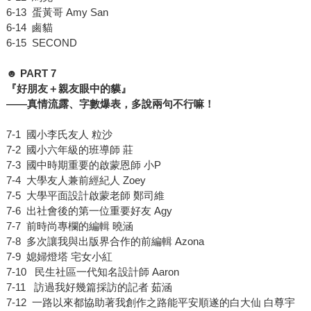
6-13 蛋黃哥 Amy San
6-14 鹵貓
6-15 SECOND
☻ PART 7
『好朋友＋親友眼中的貘』
——
真情流露、字數爆表，多說兩句不行嘛！
7-1 國小李氏友人 粒沙
7-2 國小六年級的班導師 莊
7-3 國中時期重要的啟蒙恩師 小P
7-4 大學友人兼前經紀人 Zoey
7-5 大學平面設計啟蒙老師 鄭司維
7-6 出社會後的第一位重要好友 Agy
7-7 前時尚專欄的編輯 曉涵
7-8 多次讓我與出版界合作的前編輯 Azona
7-9 媳婦燈塔 宅女小紅
7-10 民生社區一代知名設計師 Aaron
7-11 訪過我好幾篇採訪的記者 茹涵
7-12 一路以來都協助著我創作之路能平安順遂的白大仙 白尊宇