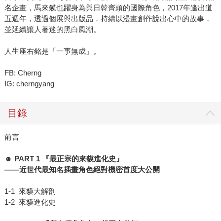
名企畫，馬來貘也躍身為與日韓齊頭的國際角色，2017年逢出道
五週年，透過個展與出版品，持續以漫畫創作說出心中的故事，
並延續讓人著迷的黑白風潮。
人生座右銘是「一事無成」。
FB: Cherng
IG: cherngyang
目錄
前言
☻ PART 1
『最正宗的來貘進化史』
——
近世代最知名插畫角色絕對機密首度大公開
1-1 來貘大解剖
1-2 來貘進化史