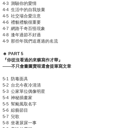
4-3 測驗你的愛情
4-4 生活中的自我放棄
4-5 社交場合愛注意
4-6 禮貌禮貌很重要
4-7 網路千奇百怪現象
4-8 逢年過節不好過
4-9 那些年我們追逐過的名流
☻ PART 5
『你從沒看過的來貘寫作才華』
——
不只會畫圖賣哏還會提筆寫文章
5-1 防毒面具
5-2 台北今夜冷清清
5-3 公家單位偶像明星
5-4 神秘插畫家
5-5 幫颱風取名字
5-6 綜藝節目
5-7 兒歌
5-8 坐著尿尿一事