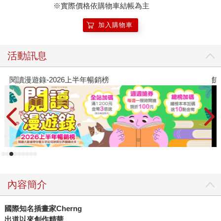
※實際價格依購物車結帳為主
加入購物車
活動訊息
閱讀漫遊錄-2026上半年暢銷榜
飢
內容簡介
國際知名插畫家
Cherng
出道以來創作精華