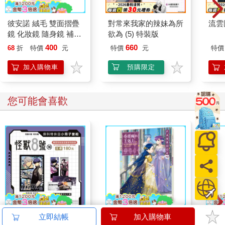
彼安諾 絨毛 雙面摺疊
對常來我家的辣妹為所
流雲
鏡 化妝鏡 隨身鏡 補妝
欲為 (5) 特裝版
鏡 鏡子 PIANO 三麗鷗
400
660
68
折
特價
元
特價
元
特價
Sanrio
加入購物車
預購限定
您可能會喜歡
怪獸8號 特別篇 保科
小書痴的下剋上
吉伊卡哇 
立即結帳
加入購物車