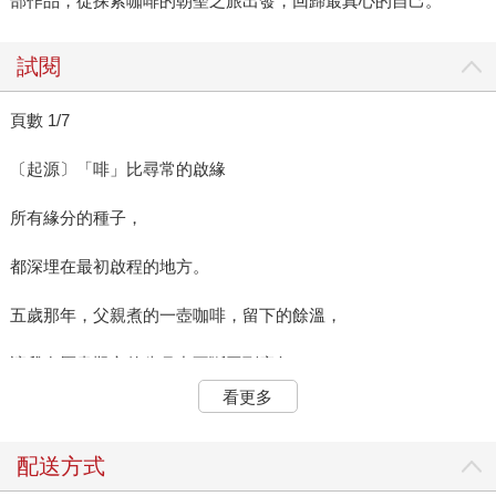
部作品，從探索咖啡的朝聖之旅出發，回歸最真心的自己。
試閱
頁數 1/7
〔起源〕「啡」比尋常的啟緣
所有緣分的種子，
都深埋在最初啟程的地方。
五歲那年，父親煮的一壺咖啡，留下的餘溫，
讓我在歷盡艱辛的歲月中不斷回到童年，
看更多
療癒長大後仍有創傷未癒的自己。
〈對榻榻米上的咖啡恭謹以對，
配送方式