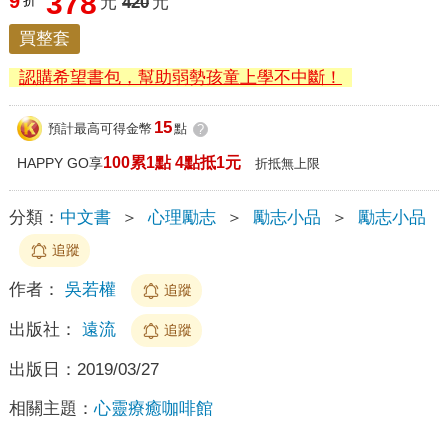
378
9
折
元
420
元
買整套
認購希望書包，幫助弱勢孩童上學不中斷！
15
預計最高可得金幣
點
?
100累1點 4點抵1元
HAPPY GO享
折抵無上限
分類：
中文書
＞
心理勵志
＞
勵志小品
＞
勵志小品
追蹤
作者：
吳若權
追蹤
出版社：
遠流
追蹤
出版日：
2019/03/27
相關主題：
心靈療癒咖啡館