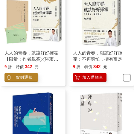
大人在咖啡中品嚐著生活裡酸苦甘甜的百般滋味，微蹙眉頭、揚
起嘴角，抿著千萬風情不必細說的含蓄。 孩子們猶未真識人間愁
滋味，任由燙口的好奇，探索未來的世界。就算只是半知半解，
也能明白這簡簡單單的一壺咖啡，已經是滄桑年代中最低調的奢
華，是一場最靠近心靈的饗宴，裡面有父親漂泊半生的孤獨寂
寞，以及想要分享卻不必多言的心情。
在這個家裡，從小我就知道：茶飲，是一般日常；咖啡，是
大人的青春，就該好好揮霍
大人的青春，就該好好揮
「啡」比尋常。
【限量：作者親簽╳璀璨人
霍：不再窮忙，擁有富足
生金句卡＋特製時間管理筆
342
342
9
折
特價
元
9
折
特價
元
〔杯測〕味蕾在唇舌間舞蹈
記本】：不再窮忙，擁有富
貨到通知
加入購物車
足
辨識風味的能力，
不只靠味覺，
還有賴成長記憶。
時間、溫度、濕度改變，