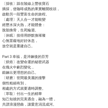
〔採收〕踩在陵線上豐收寶石
摘採，使咖啡成熟的果實離開枝頭，
啟動另一段豐富生命的旅程。
〔處理〕天人合一才能蛻變
經歷水深火熱，才能體會：
脫胎換骨，生死輪迴。
〔休眠〕捨得用靜默換璀璨
心無罣礙地好好休息，
放空就是重建自己。
Part 3 幸福，是淬鍊後的芬芳
〔烘焙〕改變命運的秘密武器
在熾火中劇烈變化，
鍛鍊出更理想的自己。
〔研磨〕世間最美麗的撞擊
個性粗細有別，
相處的方式就要適時調整。
〔萃取〕付出一生的精華
知己知彼的完美遇合，融為一體，
共譜浪漫戀曲，讓愛意涓流成河。