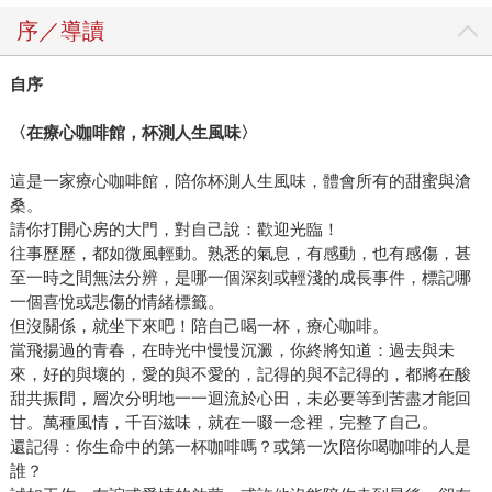
序／導讀
自序
〈在療心咖啡館，杯測人生風味〉
這是一家療心咖啡館，陪你杯測人生風味，體會所有的甜蜜與滄
桑。
請你打開心房的大門，對自己說：歡迎光臨！
往事歷歷，都如微風輕動。熟悉的氣息，有感動，也有感傷，甚
至一時之間無法分辨，是哪一個深刻或輕淺的成長事件，標記哪
一個喜悅或悲傷的情緒標籤。
但沒關係，就坐下來吧！陪自己喝一杯，療心咖啡。
當飛揚過的青春，在時光中慢慢沉澱，你終將知道：過去與未
來，好的與壞的，愛的與不愛的，記得的與不記得的，都將在酸
甜共振間，層次分明地一一迴流於心田，未必要等到苦盡才能回
甘。萬種風情，千百滋味，就在一啜一念裡，完整了自己。
還記得：你生命中的第一杯咖啡嗎？或第一次陪你喝咖啡的人是
誰？