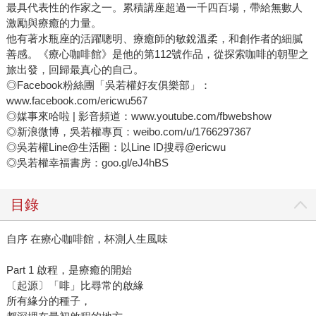
最具代表性的作家之一。累積講座超過一千四百場，帶給無數人
激勵與療癒的力量。
他有著水瓶座的活躍聰明、療癒師的敏銳溫柔，和創作者的細膩
善感。《療心咖啡館》是他的第112號作品，從探索咖啡的朝聖之
旅出發，回歸最真心的自己。
◎Facebook粉絲團「吳若權好友俱樂部」：
www.facebook.com/ericwu567
◎媒事來哈啦 | 影音頻道：www.youtube.com/fbwebshow
◎新浪微博，吳若權專頁：weibo.com/u/1766297367
◎吳若權Line@生活圈：以Line ID搜尋@ericwu
◎吳若權幸福書房：goo.gl/eJ4hBS
目錄
自序 在療心咖啡館，杯測人生風味
Part 1 啟程，是療癒的開始
〔起源〕「啡」比尋常的啟緣
所有緣分的種子，