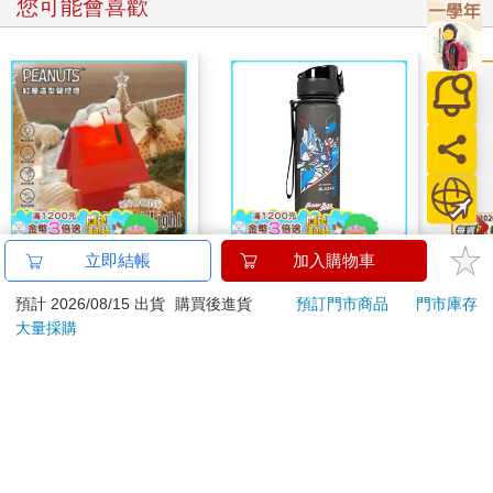
您可能會喜歡
能有如此境界的提升，擺脫時間分秒必爭的壓力，不再受困於每
個變化的細節，專注在當下的覺察，其中最關鍵的因素，其實並
非只是對於火力與風門控制的熟練，而是因為擁有清楚的目標與
計畫。 身為咖啡烘焙師，在啟動火力之前，心中要有非常明確的
目標與計畫，你想用多少火力，在幾分鐘的時間內讓溫度爬升到
什麼程度，想經由「焦糖反應」、「梅納反應」淬鍊出多少甜
味、顏色與香氣，必須事先胸有成竹。
當你知道自己最終要往哪裡去，每一步都會堅定篤實地走下去。
§
【正版授權】
IMPACT超人力霸王水
如夢
立即結帳
加入購物車
SNOOPY史努比 紅屋
壺 (500ML)#黑色
將生豆烘焙成熟豆的過程，雖然只是短短的十幾分鐘，咖啡師的
預計 2026/08/15 出貨
購買後進貨
預訂門市商品
門市庫存
造型聲控燈 夜燈 氣氛
IMUTB01BK
角色卻很像是父母，烘焙則如教養小孩的過程，你如何悉心對
1341
539
特價
元
特價
元
特價
1690
燈
大量採購
待，它就如何長大成熟。
加入購物車
加入購物車
火力，是鞭策的力量；風門，是紓壓的出口。分分秒秒觀察變
化，時時刻刻校正調整。責任，不能輕忽；結果，卻要放手。尊
重它原來的本質，給予它最大的空間，成全它最好的結果。
訂購/退換貨須知
這是咖啡的烘焙準則，也可以是人生的教養態度。
加入金石堂 LINE 官方帳號『完成綁定』，隨時掌握出貨動