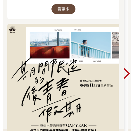
麼都不做。
經過老師指導、校正，才找到癥結原因。在我的成長經驗中，童
看更多
年物資匱乏的歲月裡，碰到難得可以讓全家人打牙祭的時候，媽
媽最擅長、也最澎湃的料理，就是一鍋香氣四溢的滷肉。長大以
後，每當挑選壽司、三明治配料時，也會偏好有肉鬆的搭配。
「滷肉」和「肉鬆」，對我來說，風味很近似；原來是因為它們
曾在經濟困頓的環境中，留下最幸福的味覺記憶，以至於每次聞
到任何香味時，本能地直接反應連結上這兩個標籤。
若再仔細分析「滷肉」和「肉鬆」的味道，會得到層次更多的味
覺標籤，對照「咖啡風味輪」，就會找到「甘草」、「黑梅」、
「焦糖」等風味。
關於風味，每個人的識別能力不同，不只是味蕾的反應，其實牽
涉到成長記憶。
這是我跟隨許多咖啡專家到中南美洲考察，經過無數場大型杯測
之後，深深撼動內心的發現。
我的一位咖啡老師，年少時有過浪蕩的歲月，而今在咖啡界安身