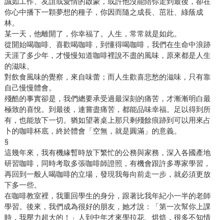
誠如工作、友誼或愛情的啟蒙，或許他沒能陪你走到最後，卻在
你心中播下一顆夢想的種子，你因而隨之成長、茁壯、綠蔭成
林。
某一天，他離開了，你幸福了。人生，常常就是如此。
從開始喝咖啡、喜歡喝咖啡，到懂得喝咖啡，我們在生命中浪跡
天涯了多少年，才慢慢知道咖啡裡說不盡的風味，原來都是人生
的滋味。
對飲食風味的覺察，來自味蕾；而人生歡喜悲愁的滋味，只有靠
自己慢慢體會。
殘酷的事實卻是，我們總要承受過最深刻的痛苦，才漸漸明白最
極致的喜悅。到最後，連嘗盡痛苦，都能品味幸福。足以得到所
有，也能放下一切。猶如望著桌上那只剩殘餘痕跡到可以用來占
卜的咖啡杯底，終於體會「空無，就是圓滿」的意義。
§
這幾年來，我有機緣暫時放下繁忙的公務與家務，深入各國產地
研習咖啡，同時考取多張咖啡師證照，有機會跟許多專家學習，
再回到一般人喝咖啡的立場，發現我每向前走一步，就必須更放
下多一些。
在咖啡教室裡，我重回學生的身分，跟著比我年紀小一半的老師
學習。後來，我們成為很好的朋友，她才說：「第一次幫你上課
時，我壓力超大的！」人到中年才來學拉花、烘焙，很多不知情