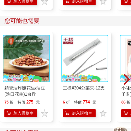
奏，不是絕對的速度。
到「
加入購物車
加入購物車
如果「匆忙」是一種行動的本質，學著在每一刻的變化中，保持
內心的覺察與篤定，這就是一種慢的哲學。
您可能也需要
所謂的「慢」，不是動作遲緩，而是心不要跟著趕。
再提升到更靈性的角度來解釋，生活中所有的快速變動，最大的
關鍵問題不是速度，而是藏在速度中的無常。
倘若我們對速度的進展與方向，都能瞭若指掌，就會感到心安。
相反地，變化中的無常，是指隨時都有意想不到的狀況，沒有心
理準備，難免會心慌。
穎寶油炸鹽花生/油豆
王樣#304分菜夾-12支
小呸
每當我把一批生豆倒進鍋爐，啟動火力、按下碼表、觀察變化，
(進口花生)1台斤
子君
就彷彿進入「益智節目」的搶答時間，腦中響起「噠、噠、噠、
275
774
75
折
特價
元
6
折
特價
元
86
折
噠、噠」的聲音。
加入購物車
加入購物車
剛開始還不熟悉操作的時候，常會自亂陣腳；後來習慣了操作程
序與節奏後，同樣是在瞬間快速流動，生豆的烘焙程度還是隨著
分秒過去而變化萬千，卻能保持氣定神閒，手腳忙，但心不亂。