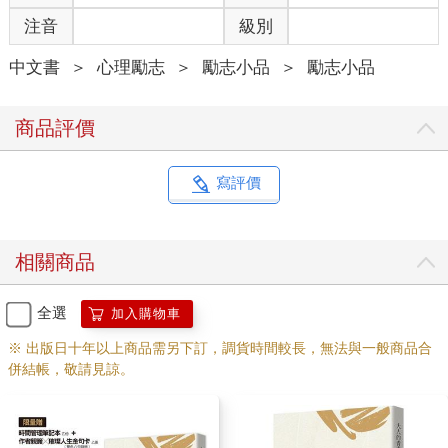
浦咖啡壺，像拆開珍貴禮物包裝般取出咖啡粉，專心一致地操作
注音
級別
器具，然後等待暗深琥珀顏色的汁液，穿過中間的過濾層網，滴
滴答答墜落於透明玻璃壺中，像松毬義無反顧地隨風飄向大地。
中文書
＞
心理勵志
＞
勵志小品
＞
勵志小品
這是我童年中印象非常深刻的畫面。
商品評價
在那一幢公家單位分派的日式宿舍裡，安靜而繽紛的情景，至今
猶如虛擬實境般歷歷在目。除了松林的微風和落葉，沒有太多嘈
雜的聲音，卻層層堆疊著幸福的記憶。
寫評價
平日父親每天把茶當水喝，只有心血來潮的時候，才會煮上一壺
咖啡，即使在深夜，也不會因為擔心擾眠而打消念頭。
相關商品
熱騰騰的咖啡，搭配幾個精緻的馬克杯，像講究茶道般恭謹地擺
在榻榻米上，一家大小湊合著啜飲。那份知足的品味，既隆重又
全選
加入購物車
莊嚴，彷彿委婉地複習著擁抱時才有的溫度，但又愛得不露痕
※ 出版日十年以上商品需另下訂，調貨時間較長，無法與一般商品合
跡。
併結帳，敬請見諒。
長大之後，我才知道父親是處女座；而我竟來不及告訴他，我在
那份恭謹裡學到對人生的敬畏。