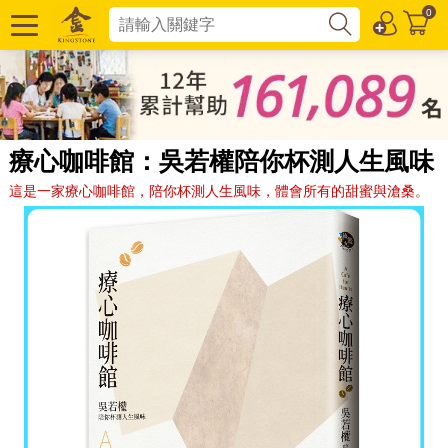
0
療心咖啡館：吳若權陪你杯測人生風味
這是一家療心咖啡館，陪你杯測人生風味，體會所有的甜蜜與滄桑。