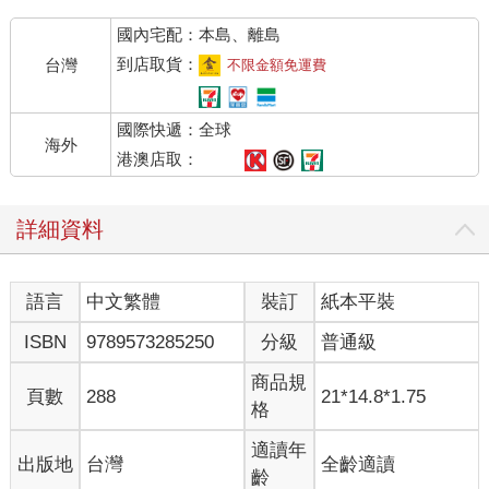
愛的印記不留痕跡〉
國內宅配：本島、離島
冬季晴好的夜晚，庭院角落的火爐裡，晒乾的玉米心燃起微光赤
到店取貨：
台灣
不限金額免運費
焰，混雜榻榻米地板獨有的氣息，徐徐穿過日式房舍的長廊，漫
漫鋪展於素樸淡雅的空間。
國際快遞：全球
海外
五歲的男孩手中的松毬，是他此刻唯一的玩具。那是白天冷冽的
港澳店取：
寒風吹過濃密松針的隙縫時，墜落於山間小路的毬果，對於剛從
城市遷居到此的他，是新奇而神秘的禮物。
詳細資料
山上白天的溫度，比平地還低六、七度；太陽下山之後，日夜溫
差更加懸殊。幸而當地並不多雨，高海拔的乾冷空氣，極似在高
語言
中文繁體
裝訂
紙本平裝
緯度地區的呼吸，因為天寒地凍而能從口中吐出白色的煙圈，溫
暖著人與人之間不黏不膩的距離。
ISBN
9789573285250
分級
普通級
寡言的父親下班後，日復一日席地坐在榻榻米地板排撲克牌，手
商品規
頁數
288
21*14.8*1.75
邊是一只內膽鍍著水銀的保溫杯，裡面沏著濃郁的台灣烏龍，仿
格
著武夷山茶的滋味，安慰著他少小離家的鄉愁。
適讀年
出版地
台灣
全齡適讀
一年之中，唯獨很難得少有的夜晚，父親會小心翼翼地搬出飛利
齡