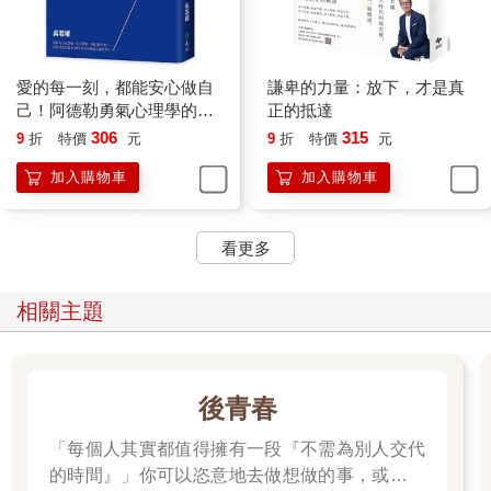
甚至是心情的不同，
讓每一杯咖啡都是唯一、也是最獨特的一杯。
愛的每一刻，都能安心做自
謙卑的力量：放下，才是真
〈滷肉的幸福──
己！阿德勒勇氣心理學的情
正的抵達
感日常練習
306
315
9
折
特價
元
9
折
特價
元
尋找屬於自己的味覺標籤〉
加入購物車
加入購物車
小時候我曾經罹患嚴重的鼻竇炎，少年時期是最嚴重的階段，常
要去耳鼻喉科報到，任由醫生將一支外型有點近似注射筒的鋼管
看更多
插入鼻腔，以抽取積蓄其中的膿液。雖然當兵期間透過體能訓練
而痊癒，但從此對味覺的敏銳度大大降低。
相關主題
學習咖啡杯測的過程中，味覺的考驗常刺痛心中的盲點。而我最
常嗅吸品嚐到的味道，很像是滷肉、或肉鬆。
這件事，曾經造成我很大的困擾。
後青春
不只是因為咖啡風味輪表格中，沒有「滷肉」和「肉鬆」這兩
「每個人其實都值得擁有一段『不需為別人交代
項，更令我尷尬的是，咖啡處於這兩種食物之間的違和感。
的時間』」你可以恣意地去做想做的事，或是什