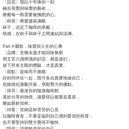
〔拉花〕我以十年換你一刻
融合視覺與味覺的藝術，
療癒每一顆需要被撫慰的心。
〔杯具〕將愛盛裝滿載
杯子，決定了咖啡的承載；
情感，在杯子與杯子之間連結與流傳。
Part 4 啜飲，味蕾與人生的心事
〔品嚐〕意猶未盡才能回味無窮
用五官六感辨識的好惡，都是虛幻；
放下所有主觀的體驗，才是真實。
〔甜點〕提味而不搶戲
好的同伴在一起，既可各自真實地做自己，
也能彼此激勵共振，突顯雙方的優點。
〔掛耳〕最迷你的隨身咖啡館
基於分享的熱情，讓愛得以複製並還原，
猶如新鮮現榨。
〔待客〕笑納這杯苦苦的心意
以咖啡會友，不要妥協到自己感到委屈的程度，
也不要堅持到雙方覺得不愉快。
〔陪伴〕請把餘溫留給自己