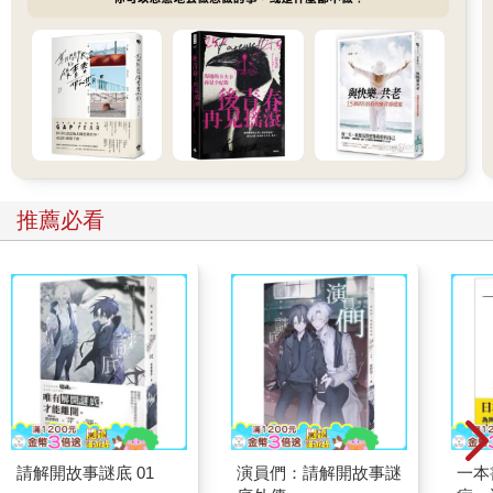
立命，擁有自己的事業，夫妻共同管理店面，還舉辦許多教育訓
練課程，連亞洲其他地區的咖啡愛好者都慕名而來。 和他有過幾
次共同參與杯測的經驗，剛開始時，我很驚訝於他能很快判斷極
其細緻的風味。後來聊到成長過程，才知道他的原生家庭是以
「辦桌」為業，從小跟隨總鋪師忙進忙出，熟稔各式料理的食材
與調味，難怪對咖啡的風味十分敏銳。
每個人對一杯咖啡的體會，不只是當下的滋味，千頭萬緒連結的
是，這一生所有甘美與辛酸的記憶。
推薦必看
即使我已經學習過品嚐咖啡的專業能力，面對每一杯咖啡時，仍
期勉自己保持戰戰兢兢、如履薄冰的謙卑，不過於主觀地驟下評
論。
對待人，也是如此。
〔烘焙〕改變命運的秘密武器
在熾火中劇烈變化，
請解開故事謎底 01
演員們：請解開故事謎
一本