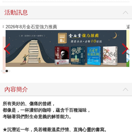
活動訊息
作
2026年8月金石堂強力推薦
遠
內容簡介
所有美好的、傷痛的曾經，
都像是，一杯濃郁的咖啡，蘊含千百種滋味，
考驗著我們對生命意義的解答能力。
★
沉潛近一年，吳若權最溫柔抒情、直搗心靈的書寫。