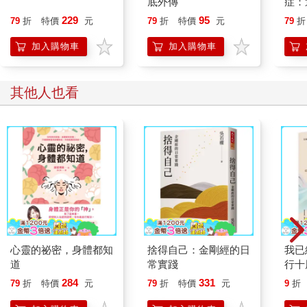
底外傳
症：
鍛鍊出更理想的自己。
開大
229
95
79
折
特價
元
79
折
特價
元
79
折
人也
飄洋過海而來的生豆，
的3
加入購物車
加入購物車
在鍋爐熾火試煉中會被怎樣的對待？
其他人也看
不單只是它的機運與造化，
也是咖啡饕客的緣分與幸運。
〈咖啡的烘焙準則，
也是人生的教養態度〉
多年前，電信廠商廣告曾以「世界愈快，心則慢」的主題，打動
很多消費者的心。
心靈的祕密，身體都知
捨得自己：金剛經的日
我已
在這個快速變動的時代中，如何讓自己慢下來，是很重要的練
道
常實踐
行十
習，甚至是一種修行。但大多數人可能都誤解其中的真正意義，
版】
284
331
79
折
特價
元
79
折
特價
元
9
折
或是覺得自己永遠也無法做到。「快」、「慢」，只是相對的節
「擔