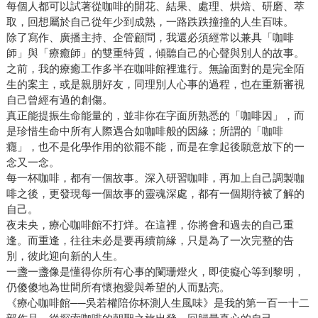
每個人都可以試著從咖啡的開花、結果、處理、烘焙、研磨、萃
取，回想屬於自己從年少到成熟，一路跌跌撞撞的人生百味。
除了寫作、廣播主持、企管顧問，我還必須經常以兼具「咖啡
師」與「療癒師」的雙重特質，傾聽自己的心聲與別人的故事。
之前，我的療癒工作多半在咖啡館裡進行。無論面對的是完全陌
生的案主，或是親朋好友，同理別人心事的過程，也在重新審視
自己曾經有過的創傷。
真正能提振生命能量的，並非你在字面所熟悉的「咖啡因」，而
是珍惜生命中所有人際遇合如咖啡般的因緣；所謂的「咖啡
癮」，也不是化學作用的欲罷不能，而是在拿起後願意放下的一
念又一念。
每一杯咖啡，都有一個故事。深入研習咖啡，再加上自己調製咖
啡之後，更發現每一個故事的靈魂深處，都有一個期待被了解的
自己。
夜未央，療心咖啡館不打烊。在這裡，你將會和過去的自己重
逢。而重逢，往往未必是要再續前緣，只是為了一次完整的告
別，彼此迎向新的人生。
一盞一盞像是懂得你所有心事的闌珊燈火，即使癡心等到黎明，
仍傻傻地為世間所有懷抱愛與希望的人而點亮。
《療心咖啡館──吳若權陪你杯測人生風味》是我的第一百一十二