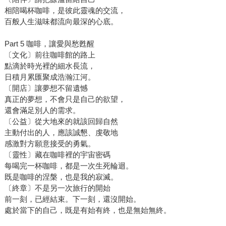
相陪喝杯咖啡，是彼此靈魂的交流，
百般人生滋味都流向最深的心底。
Part 5 咖啡，讓愛與愁甦醒
〔文化〕前往咖啡館的路上
點滴於時光裡的細水長流，
日積月累匯聚成浩瀚江河。
〔開店〕讓夢想不留遺憾
真正的夢想，不會只是自己的欲望，
還會滿足別人的需求。
〔公益〕從大地來的就該回歸自然
主動付出的人，應該誠懇、虔敬地
感激對方願意接受的勇氣。
〔靈性〕藏在咖啡裡的宇宙密碼
每喝完一杯咖啡，都是一次生死輪迴。
既是咖啡的涅槃，也是我的寂滅。
〔終章〕不是另一次旅行的開始
前一刻，已經結束。下一刻，還沒開始。
處於當下的自己，既是有始有終，也是無始無終。