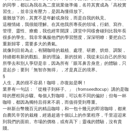
的同學，都以為我在為二度就業做準備，名符其實成為「高校實
習生」，並非沒有壓力，是因為懂得放下。
最難放下的，其實不是年齡或身段，而是自我的執見。
這種情緒，我很能理解。在其他我所專長的領域，行銷、寫作、
管理、靈性、療癒，我也經常開課，課堂中同樣會碰到比我年長
很多的學生。我非常佩服他們的學習態度，深深明瞭：要把自己
重新歸零，需要多大的勇氣。
就像到目前為止，有關咖啡的栽植、處理、研磨、烘焙、調製，
持續都有新的觀點、新的理論、新的技術，我從未以自己的所知
所學去和別人爭辯是非，因為所有「眼耳鼻舌身意」的體驗，只
是起步；要到「無智亦無得」，才是真正的境界。
§
人生，真的很不容易！咖啡，亦復如是啊！
業界有一句話：「從種子到杯子。」（fromseedtocup）講的是咖
啡的歷程與步驟。每個人對咖啡，可以有不同的偏好；但每一杯
咖啡，都因為獨特且得來不易，而值得受到尊重。
一杯新台幣幾百元的精品咖啡，和一包十幾元的即溶咖啡，都來
自農民辛苦的栽種，經過超過十個以上的作業程序，千里迢迢來
到我們的面前。市場的價格，或有高下；靈魂的體驗，沒有貴
賤。