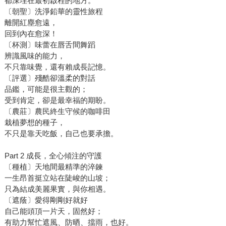
都深埋在最初啟程的地方。
〔朝聖〕洗淨鉛華的靈性旅程
離開紅塵愈遠，
回到內在愈深！
〔杯測〕味蕾在唇舌間舞蹈
辨識風味的能力，
不只靠味覺，還有賴成長記憶。
〔評選〕殘酷卻溫柔的對話
品鑑，可能是很主觀的；
受到肯定，卻是最幸福的期盼。
〔農莊〕農民終生守候的咖啡田
栽植夢想的種子，
不只是靠天吃飯，自己也要承擔。
Part 2 成長，全心傾注的守護
〔種植〕天地間最精準的淬鍊
一生昂首挺立站在陡峻的山坡；
只為結成美麗果實，與你相遇。
〔遮蔭〕愛得剛剛好就好
自己能頭頂一片天，固然好；
有助力幫忙遮風、防晒、擋雨，也好。