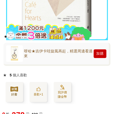
呀哈★吉伊卡哇旋風再起，精選周邊看過
加購
來
★
5
個人喜歡
寫評價
好書
喜歡+1
賺金幣