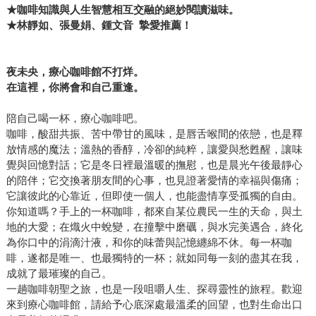
★咖啡知識與人生智慧相互交融的絕妙閱讀滋味。
★林靜如、張曼娟、鍾文音 摯愛推薦！
夜未央，療心咖啡館不打烊。
在這裡，你將會和自己重逢。
陪自己喝一杯，療心咖啡吧。
咖啡，酸甜共振、苦中帶甘的風味，是唇舌喉間的依戀，也是釋
放情感的魔法；溫熱的香醇，冷卻的純粹，讓愛與愁甦醒，讓味
覺與回憶對話；它是冬日裡最溫暖的撫慰，也是晨光午後最靜心
的陪伴；它交換著朋友間的心事，也見證著愛情的幸福與傷痛；
它讓彼此的心靠近，但即使一個人，也能盡情享受孤獨的自由。
你知道嗎？手上的一杯咖啡，都來自某位農民一生的天命，與土
地的大愛；在熾火中蛻變，在撞擊中磨礪，與水完美遇合，終化
為你口中的涓滴汁液，和你的味蕾與記憶纏綿不休。每一杯咖
啡，遂都是唯一、也最獨特的一杯；就如同每一刻的盡其在我，
成就了最璀璨的自己。
一趟咖啡朝聖之旅，也是一段咀嚼人生、探尋靈性的旅程。歡迎
來到療心咖啡館，請給予心底深處最溫柔的回望，也對生命出口