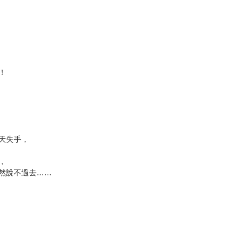
！
天失手，
，
然說不過去……