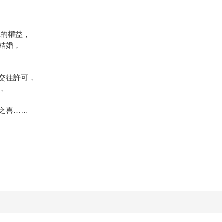
a的權益，
結婚，
交往許可，
，
之喜……