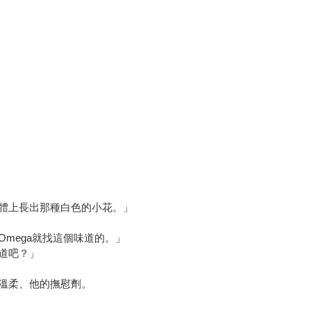
體上長出那種白色的小花。」
mega就找這個味道的。」
道吧？」
溫柔、他的撫慰劑。