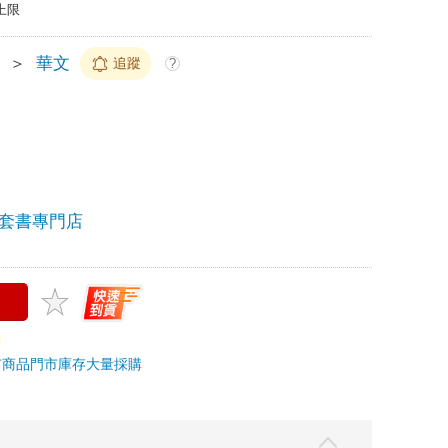
上限
＞
華文
追蹤
?
套書專門店
市商品
門市庫存
大量採購