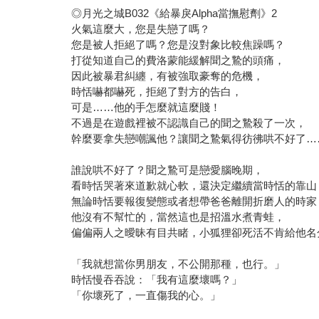
◎月光之城B032《給暴戾Alpha當撫慰劑》2
火氣這麼大，您是失戀了嗎？
您是被人拒絕了嗎？您是沒對象比較焦躁嗎？
打從知道自己的費洛蒙能緩解聞之鷙的頭痛，
因此被暴君糾纏，有被強取豪奪的危機，
時恬嚇都嚇死，拒絕了對方的告白，
可是……他的手怎麼就這麼賤！
不過是在遊戲裡被不認識自己的聞之鷙殺了一次，
幹麼要拿失戀嘲諷他？讓聞之鷙氣得彷彿哄不好了…
誰說哄不好了？聞之鷙可是戀愛腦晚期，
看時恬哭著來道歉就心軟，還決定繼續當時恬的靠山
無論時恬要報復變態或者想帶爸爸離開折磨人的時家
他沒有不幫忙的，當然這也是招溫水煮青蛙，
偏偏兩人之曖昧有目共睹，小狐狸卻死活不肯給他名
「我就想當你男朋友，不公開那種，也行。」
時恬慢吞吞說：「我有這麼壞嗎？」
「你壞死了，一直傷我的心。」