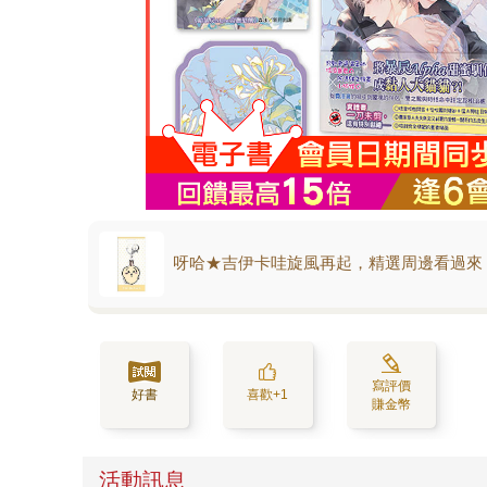
呀哈★吉伊卡哇旋風再起，精選周邊看過來
寫評價
好書
喜歡+1
賺金幣
活動訊息