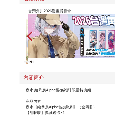
成為我最親近
台灣角川2026漫畫博覽會
內容簡介
森水 給暴戾Alpha當撫慰劑 限量特典組
商品內容：
森水《給暴戾Alpha當撫慰劑》（全四冊）
【甜吱吱】典藏透卡×1