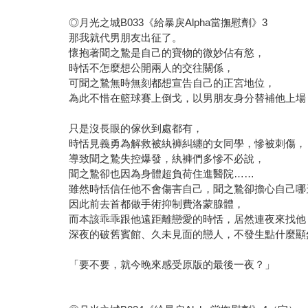
◎月光之城B033《給暴戾Alpha當撫慰劑》3
那我就代男朋友出征了。
懷抱著聞之鷙是自己的寶物的微妙佔有慾，
時恬不怎麼想公開兩人的交往關係，
可聞之鷙無時無刻都想宣告自己的正宮地位，
為此不惜在籃球賽上倒戈，以男朋友身分替補他上場
只是沒長眼的傢伙到處都有，
時恬見義勇為解救被紈褲糾纏的女同學，慘被刺傷，
導致聞之鷙失控爆發，紈褲們多慘不必說，
聞之鷙卻也因為身體超負荷住進醫院……
雖然時恬信任他不會傷害自己，聞之鷙卻擔心自己哪
因此前去首都做手術抑制費洛蒙腺體，
而本該乖乖跟他遠距離戀愛的時恬，居然連夜來找他
深夜的破舊賓館、久未見面的戀人，不發生點什麼顯
「要不要，就今晚來感受原版的最後一夜？」