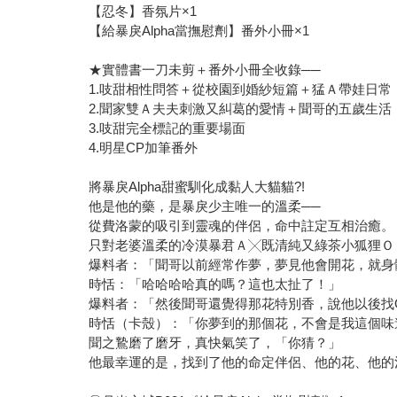
【忍冬】香氛片×1
【給暴戾Alpha當撫慰劑】番外小冊×1
★實體書一刀未剪＋番外小冊全收錄──
1.吱甜相性問答＋從校園到婚紗短篇＋猛Ａ帶娃日常
2.聞家雙Ａ夫夫刺激又糾葛的愛情＋聞哥的五歲生活
3.吱甜完全標記的重要場面
4.明星CP加筆番外
將暴戾Alpha甜蜜馴化成黏人大貓貓?!
他是他的藥，是暴戾少主唯一的溫柔──
從費洛蒙的吸引到靈魂的伴侶，命中註定互相治癒。
只對老婆溫柔的冷漠暴君Ａ╳既清純又綠茶小狐狸Ｏ
爆料者：「聞哥以前經常作夢，夢見他會開花，就身
時恬：「哈哈哈哈真的嗎？這也太扯了！」
爆料者：「然後聞哥還覺得那花特別香，說他以後找O
時恬（卡殼）：「你夢到的那個花，不會是我這個味
聞之鷙磨了磨牙，真快氣笑了，「你猜？」
他最幸運的是，找到了他的命定伴侶、他的花、他的