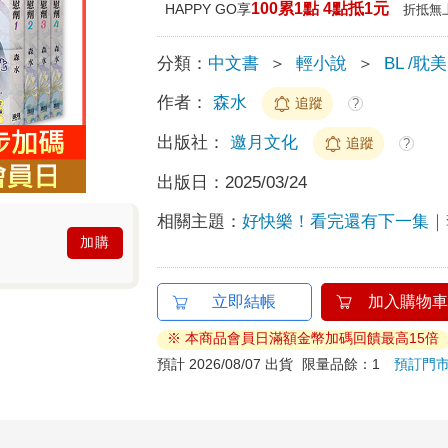
100累1點 4點抵1元
HAPPY GO享
折抵無
分類：
中文書
＞
輕小說
＞
BL /耽美
作者：
森水
追蹤
?
出版社：
邀月文化
追蹤
?
出版日：
2025/03/24
相關主題：
好快樂！看完還有下一集｜
加購
立即結帳
加入購物車
※ 本商品會員日滿額金幣加碼回饋最高15倍
預計 2026/08/07 出貨
限量品餘：1
預訂門