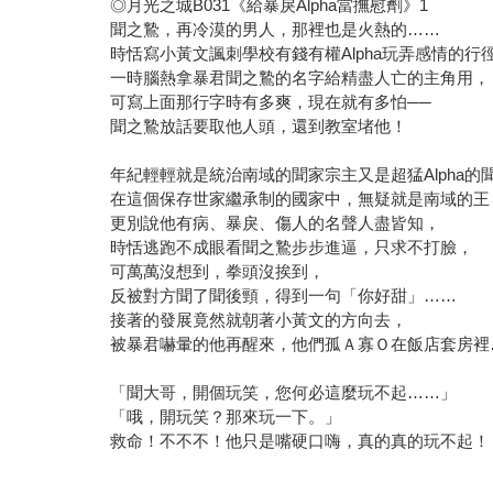
◎月光之城B031《給暴戾Alpha當撫慰劑》1
聞之鷙，再冷漠的男人，那裡也是火熱的……
時恬寫小黃文諷刺學校有錢有權Alpha玩弄感情的行
一時腦熱拿暴君聞之鷙的名字給精盡人亡的主角用，
可寫上面那行字時有多爽，現在就有多怕──
聞之鷙放話要取他人頭，還到教室堵他！
年紀輕輕就是統治南域的聞家宗主又是超猛Alpha的
在這個保存世家繼承制的國家中，無疑就是南域的王
更別說他有病、暴戾、傷人的名聲人盡皆知，
時恬逃跑不成眼看聞之鷙步步進逼，只求不打臉，
可萬萬沒想到，拳頭沒挨到，
反被對方聞了聞後頸，得到一句「你好甜」……
接著的發展竟然就朝著小黃文的方向去，
被暴君嚇暈的他再醒來，他們孤Ａ寡Ｏ在飯店套房裡
「聞大哥，開個玩笑，您何必這麼玩不起……」
「哦，開玩笑？那來玩一下。」
救命！不不不！他只是嘴硬口嗨，真的真的玩不起！