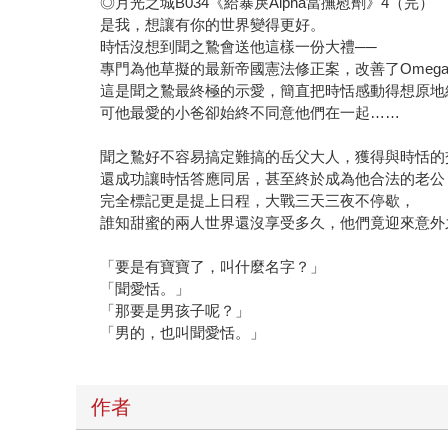
◎月光之城B034《給暴戾Alpha當撫慰劑》4（完）
是我，想讓有你的世界變得更好。
時恬沒想到聞之鷙會送他這樣一份大禮──
專門為他草擬的最新帝國憲法修正案，改善了Omeg
這是聞之鷙最終極的示愛，簡直把時恬感動得想原地
可他最愛的小爸卻始終不同意他們在一起……
聞之鷙好不容易搞定難搞的岳父大人，獲得與時恬的
還成功讓時恬答應同居，甚至終於成為他合法的老公
完全標記更是提上日程，大戰三天三夜不停歇，
誰知甜蜜的兩人世界還沒享受多久，他們竟迎來意外
「要是有寶寶了，叫什麼名字？」
「聞愛恬。」
「那要是男孩子呢？」
「男的，也叫聞愛恬。」
作者