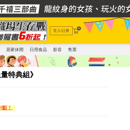
0
登入/註冊
電
居家休閒
日用食品
影音
售票
限量特典組》
中斷！