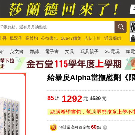
圭吾
楊双子
高希均
公益書包
16647續集
吉伊卡哇
通靈藥師
路邊攤新作
馬斯克
玩具總動員5
超慢跑
館
英文書
雜誌
電子書
文具
玩具親子
3C電玩
家
給暴戾Alpha當撫慰劑《
1292
85
折
元
1520
元
認購希望書包，幫助弱勢孩童上學不
60
預計最高可得金幣
點
?