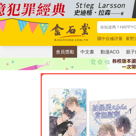
國中自修評量
東野
唯紅花綻放
奧德賽
會員獎勵
中文書
動漫ACG
親子