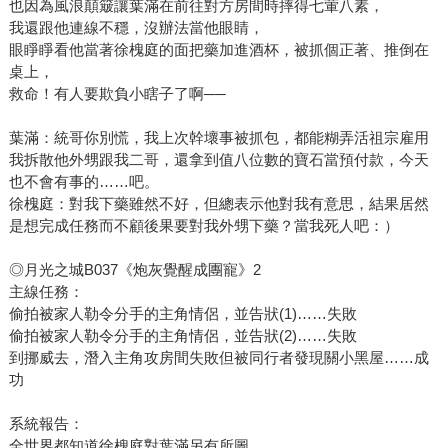
也因為風浪顛簸讓葉滿在前往對方房間時摔得七葷八素，
我還跟他連線不穩，沒辦法當他眼睛，
眼睜睜看他當著徐槐庭的面把藥加進酒杯，被抓個正著、推倒在
桌上，
救命！有人要欺負小瞎子了啊──
葉滿：統哥你別慌，我上次幹壞事被抓包，都能糊弄活祖宗雇用
我拆散他外甥跟我二哥，還拿到值八位數的寶石當預付款，今天
也不會有事的……吧。
徐槐庭：對我下藥雖然不好，但總表示他對我有意思，結果居然
是想完成任務而不顧後果要對我外甥下藥？當我死人吧：）
◎月光之城B037《炮灰覺醒成團寵》2
主線任務：
偷拍被家人勒令分手的主角情侶，並告狀(1)……失敗
偷拍被家人勒令分手的主角情侶，並告狀(2)……失敗
到挪威去，潛入主角攻房間失敗但被同行者發現關小黑屋……成
功
系統報告：
全世界都知道徐槐庭對葉滿另有所圖，