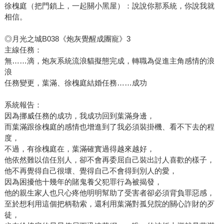
徐槐庭（把門鎖上，一起關小黑屋）：說說你那系統，你說我就
相信。
◎月光之城B038《炮灰覺醒成團寵》3
主線任務：
無……滴，炮灰系統流浪貓擬態完成，轉職為促進主角感情的浪
浪
任務變更，葉滿、徐槐庭結婚任務……成功
系統報告：
因為挪威任務的成功，我成功回到葉滿身邊，
而葉滿跟徐槐庭的感情也增進到了我必須裝掛機、看不下去的程
度，
不過，有徐槐庭在，葉滿確實過得越來越好，
他依然難以信任別人，卻不會再委屈自己裝出討人喜歡的樣子，
他不再覺得自己很壞、覺得自己不會得到別人的愛，
因為困擾他十幾年的賭鬼養父犯罪行為被揭發，
他的親生家人也只心疼他明明幫助了受害者卻必須背負罪惡感，
至於想利用這個把柄勒索，還利用葉滿對孤兒院的關心詐財的歹
徒，