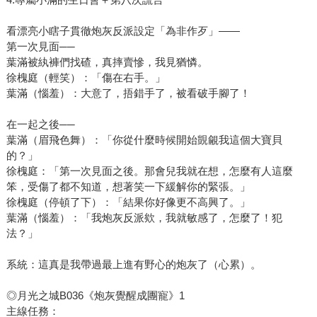
看漂亮小瞎子貫徹炮灰反派設定「為非作歹」——
第一次見面──
葉滿被紈褲們找碴，真摔賣慘，我見猶憐。
徐槐庭（輕笑）：「傷在右手。」
葉滿（惱羞）：大意了，捂錯手了，被看破手腳了！
在一起之後──
葉滿（眉飛色舞）：「你從什麼時候開始覬覦我這個大寶貝
的？」
徐槐庭：「第一次見面之後。那會兒我就在想，怎麼有人這麼
笨，受傷了都不知道，想著笑一下緩解你的緊張。」
徐槐庭（停頓了下）：「結果你好像更不高興了。」
葉滿（惱羞）：「我炮灰反派欸，我就敏感了，怎麼了！犯
法？」
系統：這真是我帶過最上進有野心的炮灰了（心累）。
◎月光之城B036《炮灰覺醒成團寵》1
主線任務：