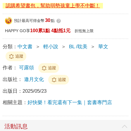
認購希望書包，幫助弱勢孩童上學不中斷！
30
預計最高可得金幣
點
?
100累1點 4點抵1元
HAPPY GO享
折抵無上限
分類：
中文書
＞
輕小說
＞
BL /耽美
＞
華文
追蹤
作者：
可露頌
追蹤
出版社：
邀月文化
追蹤
出版日：
2025/05/23
相關主題：
好快樂！看完還有下一集｜套書專門店
活動訊息