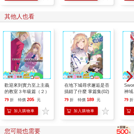
散個心。
系統拿到的劇本裡，葉滿初入社交圈，急於打入富二代們的圈
其他人也看
子，厚著臉皮往上湊，插不進去的話也要硬插。
結果就是無論他怎麼努力絞盡腦汁搭話，周圍人都只譏笑地看著
他，故意冷落他，還會指桑罵槐，陰陽怪氣說他是小丑，說他上
不了檯面，連池玨一根指頭都比不上。
葉滿被羞辱得面紅耳赤，當著所有人的面大喊池玨就是個搶別人
東西的小偷，他才是池家的兒子，池玨就是個冒牌貨。
雖說是事實，但這種事哪有人這麼拿到檯面上來說的？
所有人都覺得葉滿是那個不懂事胡鬧的人，讓他更格格不入。
再說，池父早就對外樹立了池家輕鬆處理好真假兒子風波的形
象，對外都說家裡兄弟幾個關係融洽，葉滿這麼一拆臺，人人都
等著看池家的笑話。
歡迎來到實力至上主義
在地下城尋求邂逅是否
Swor
回到家，把池父氣得關了葉滿三天禁閉，讓他好好反省。
的教室３年級篇（２）
搞錯了什麼 掌篇集(02)
神域
系統把等下要走的劇情說完，看了看一臉乖巧地端著蛋糕聽它講
Pro
205
189
79
折
特價
元
79
折
特價
元
79
折
話的少年，一時陷入沉默。
想想葉滿等下要經歷的事，它的心就一陣陣抽抽，不禁安慰，
加入購物車
加入購物車
「那個，等會他們說話可能比較難聽，別太放在心上，你就當都
是演戲，千萬別……別哭啊……」
葉滿臉上閃過一絲遺憾。
您可能也需要