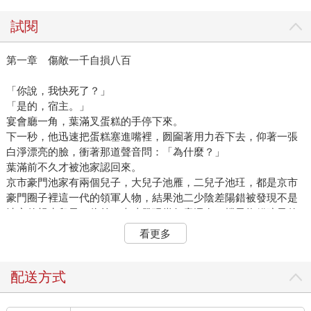
試閱
第一章 傷敵一千自損八百
「你說，我快死了？」
「是的，宿主。」
宴會廳一角，葉滿叉蛋糕的手停下來。
下一秒，他迅速把蛋糕塞進嘴裡，囫圇著用力吞下去，仰著一張
白淨漂亮的臉，衝著那道聲音問：「為什麼？」
葉滿前不久才被池家認回來。
京市豪門池家有兩個兒子，大兒子池雁，二兒子池玨，都是京市
豪門圈子裡這一代的領軍人物，結果池二少陰差陽錯被發現不是
池家的親生兒子，往前一查才發現當年竟還有一檔子抱錯孩子的
事。
看更多
以池家的身分背景，徵信社辦事效率極高地找到了葉滿──池家流
落在外的真少爺──順帶也把葉滿從小到大的經歷全查了個底朝
天。
配送方式
葉滿這些年過得並不好，他養母早亡，養父是個嗜酒家暴的賭
鬼，欠了一屁股債跑了，留下年少的葉滿獨自面對上門追債的