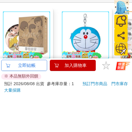
「我不會哭的。」
剛才一口氣吃得太多，這會兒胃裡隱隱有點不舒服，他想著去洗
手間洗把臉再回來走劇情，正要抬腳走，想起自己現在是個瞎子
了又撤回來，叫住路過的服務生，麻煩對方帶自己去洗手間。
從廁所出來時，服務生不在了，取而代之的，是幾個跟著他屁股
後頭出來的紈褲子弟。
「這不是池小少爺嗎？」
三五個人把葉滿嚴嚴實實圍住，言行舉止中滿滿的不懷好意。
「怎麼一個人在這，第一次來這種地方吧，要不要哥哥們帶你玩
啊？」
驀然回首(藍光典藏版)
哆啦A夢大臉娃娃
1664
立即結帳
加入購物車
其中一人也不知怎麼想的，伸手去摸葉滿的臉。
Supercard拉繩造型悠
拍貼
因為眼睛的問題，到很近的距離葉滿才察覺，慢上一拍才不明顯
※ 本品無額外回饋
遊卡【受託代銷】
1550
499
特價
元
特價
元
特價
的躲了下，可落在這些紈褲眼中，拒絕意味就不是那麼強烈了，
預計 2026/08/08 出貨
參考庫存量：1
預訂門市商品
門市庫存
讓人感覺像是在欲拒還迎。
大量採購
預購限定
加入購物車
「不了，我要回去了，我哥不讓我亂走。」
「哎，我們又不是別人，咱們幾個是你哥的好朋友，不走遠，就
去那邊，沒事的，走！」那人說著就伸手去摟葉滿的肩。
您可能會喜歡
系統震驚，這傢伙幹什麼！他怎麼能調戲惡毒炮灰！還不快放
手！
「葉滿！不能去！他指定不安好心！」