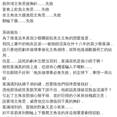
廁所堵主角受搶胸針……失敗
宴會上欺負主角受……失敗
坐主角攻大腿激怒主角受……失敗
郵輪下藥……失敗
系統報告：
為了推進這本真假少爺團寵耽美文主角的戀愛進度，
我找上書中的炮灰反派──被抱錯流落在外十八年的真少爺葉滿，
說只要他照劇本做壞事催化主角感情，就幫他逃過斷腿死亡的結
局，
但是……該死的劇本怎麼沒寫到，葉滿居然是個小瞎子啊！
雖然葉滿真的很上進，也很有心機還騙人不嘴軟……
可在眼睛不好和「炮灰做壞事必會失敗」的定律下，事情一再出
錯，
葉滿遇到紈褲子弟糾纏，想要陰他們假摔賣慘就好，
憑他那張絕世美顏哭兩下誰不信，他卻認真撞破花瓶血流滿手？
引起了主角攻那個心狠手辣、老奸巨猾的小舅舅徐槐庭注意；
說要堵主角受，威脅他交出價值四千萬的胸針，
葉滿堵到的、耍狠的對象又是小舅舅……
好不容易來到郵輪上下藥爬主角攻的床這個重要劇情節點，