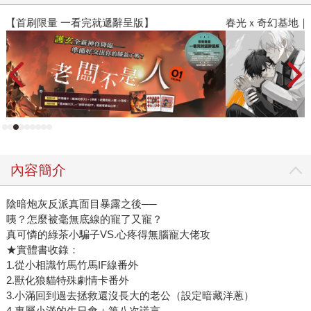
春光ｘ奇幻基地｜全書系展
閱
內容簡介
陰暗炮灰反派真面目暴露之後──
咦？怎麼被毫無底線的寵了又寵？
真可憐的綠茶小騙子VS.心疼得無腦寵大佬攻
★實體書收錄：
1.從小相識竹馬竹馬IF線番外
2.獸化狼貓特殊劇情卡番外
3.小滿回到過去拯救還沒長大的老公（設定暗藏洋蔥）
4.專屬小滿的生日會＋第八次謊言