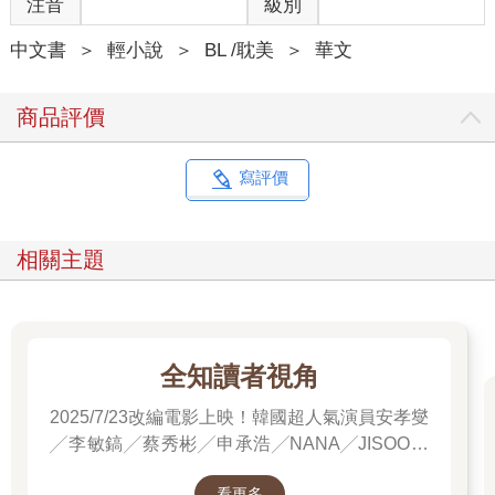
注音
級別
子，結果頻頻在重大場合出醜，成了整個圈子裡的笑柄，所有人
都看不起你、厭惡你，連親生父母和親哥都更喜歡池玨。
中文書
＞
輕小說
＞
BL /耽美
＞
華文
「你瘋狂嫉妒池玨，內心逐漸陰暗扭曲，使盡了惡毒下流的手段
陷害他，搶走他的東西，還對他青梅竹馬的未婚夫下藥，爬上對
方的床，試圖取代池玨……總之，你幹了一連串壞事，最後被揭
商品評價
穿，池父一氣之下把你趕出家門，你在精神恍惚中被車撞斷了
腿，因為你之前總是裝病裝受傷騙同情，就算你打電話叫人來救
你，也根本沒有人信你，還是好心路人幫你叫了救護車。
寫評價
「你撿回一條命卻成了瘸子，多重打擊之下，你精神失常，最後
在精神病院裡失足摔下樓梯死了。」
系統頓了頓，接著說：「這是葉滿原本的命運，但我可以救你。
相關主題
我們檢測到，主角攻受的感情線出了點問題，我需要你協助我，
維護好劇情。等你要下線的時候，系統這邊會幫你安排死遁，還
會給你一大筆錢，一輩子都花不完的那種。」
葉滿沒說答應不答應，只問：「我要做什麼？」
「按照劇情當好你的惡毒炮灰，在必要的時候對主角們感情推波
全知讀者視角
助瀾一下。順便一提，不要想著逃離就能規避你原本的結局，劇
2025/7/23改編電影上映！韓國超人氣演員安孝燮
情約束力很大，沒有系統開掛，你怎麼努力，最後都還是會
死。」
╱李敏鎬╱蔡秀彬╱申承浩╱NANA╱JISOO領
「那我可以不斷腿嗎？」
銜主演！進電影院前，先看原著才能當全知讀
系統肯定地說：「不可以，這是重要劇情線。按照你的人設，要
看更多