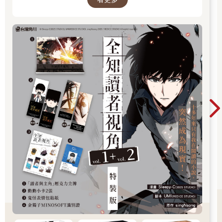
者！
不是瘸了，你根本不可能放棄糾纏池家，肯定還會繼續想辦法回
去使壞，但是你到這裡就該下線了，後面的劇情沒你的事了，所
以這腿必須斷。」
葉滿默默抓緊了衣服下擺，臉上閃過一絲無措，「可是，我已經
瞎了，要是再瘸了的話，那我外婆怎麼辦呢？」
系統茫然，「外婆？」
人設裡面有這件事嗎……等一下，瞎了？
系統終於注意到葉滿那雙純然清澈的眼睛，全程空茫茫的，沒有
焦點。
說話的功夫，少年的眼圈已經紅了，他長得又乖又漂亮，眼皮很
薄，眼圈泛紅的時候格外明顯，像隻可憐巴巴的兔子。
當事人的狀況跟自己所知的情況不同，已經讓系統吃了一驚，尤
其是發現他其實看不見之後，系統難得冒出了一絲慌亂。
葉滿怎麼是個瞎子！他都看不見還怎麼去幹壞事！誰家惡毒炮灰
是瞎的！
不遠處，幾個富家子弟用眼神示意了下孤零零站在角落的葉滿。
「這就是池家剛認回來的那個？」
「長得也就……挺漂亮。」嘲諷的話到嘴邊轉了一圈，實在做不
到昧著良心說瞎話。
「咳咳，走，替咱玨哥『疼疼』弟弟。」