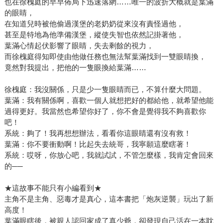
也在徐槐庭的早早佈局下迅速落網……唯一的波折大概就是葉滿
的眼睛，
在知道兒時被他偷過漢堡的老奶奶從來沒有責怪過他，
甚至是特地為他準備漢堡，縱使失智也依然記掛著他，
葉滿心情起伏影響了眼睛，失去剩餘的視力，
而徐槐庭得知即使由他做任務也無法幫葉滿找到一雙眼睛換，
竟然對我提出，把他的一隻眼換給葉滿……
徐槐庭：我沒關係，只是少一隻眼睛而已，不算什麼大問題。
葉滿：我有關係啊，喜歡一個人就想把好的都給他，就希望他能
過得更好。我當然也希望你好了，你不會是覺得我不夠喜歡你
吧！
系統：夠了！我再想想辦法，看看你這眼睛還有沒有救！
葉滿：你不要衝動啊！比起失去統哥，我寧願這麼瞎著！
系統：哎呀，你放心吧，我就試試，不管怎麼樣，我肯定會回來
的──
★這故事不能只有小編看到★
主角不是主角、惡毒才是真心，這本書把「炮灰逆襲」玩出了新
高度！
葉滿眼瞎後，被親人認回家成了真少爺，卻發現自己活在一本耽