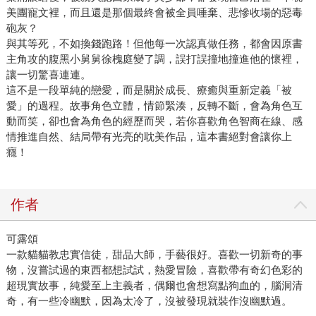
美團寵文裡，而且還是那個最終會被全員唾棄、悲慘收場的惡毒
砲灰？
與其等死，不如換錢跑路！但他每一次認真做任務，都會因原書
主角攻的腹黑小舅舅徐槐庭變了調，誤打誤撞地撞進他的懷裡，
讓一切驚喜連連。
這不是一段單純的戀愛，而是關於成長、療癒與重新定義「被
愛」的過程。故事角色立體，情節緊湊，反轉不斷，會為角色互
動而笑，卻也會為角色的經歷而哭，若你喜歡角色智商在線、感
情推進自然、結局帶有光亮的耽美作品，這本書絕對會讓你上
癮！
作者
可露頌
一款貓貓教忠實信徒，甜品大師，手藝很好。喜歡一切新奇的事
物，沒嘗試過的東西都想試試，熱愛冒險，喜歡帶有奇幻色彩的
超現實故事，純愛至上主義者，偶爾也會想寫點狗血的，腦洞清
奇，有一些冷幽默，因為太冷了，沒被發現就裝作沒幽默過。