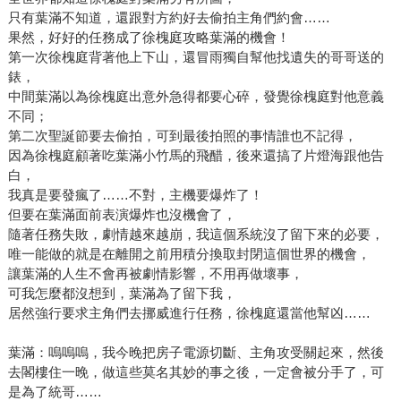
只有葉滿不知道，還跟對方約好去偷拍主角們約會……
果然，好好的任務成了徐槐庭攻略葉滿的機會！
第一次徐槐庭背著他上下山，還冒雨獨自幫他找遺失的哥哥送的
錶，
中間葉滿以為徐槐庭出意外急得都要心碎，發覺徐槐庭對他意義
不同；
第二次聖誕節要去偷拍，可到最後拍照的事情誰也不記得，
因為徐槐庭顧著吃葉滿小竹馬的飛醋，後來還搞了片燈海跟他告
白，
我真是要發瘋了……不對，主機要爆炸了！
但要在葉滿面前表演爆炸也沒機會了，
隨著任務失敗，劇情越來越崩，我這個系統沒了留下來的必要，
唯一能做的就是在離開之前用積分換取封閉這個世界的機會，
讓葉滿的人生不會再被劇情影響，不用再做壞事，
可我怎麼都沒想到，葉滿為了留下我，
居然強行要求主角們去挪威進行任務，徐槐庭還當他幫凶……
葉滿：嗚嗚嗚，我今晚把房子電源切斷、主角攻受關起來，然後
去閣樓住一晚，做這些莫名其妙的事之後，一定會被分手了，可
是為了統哥……