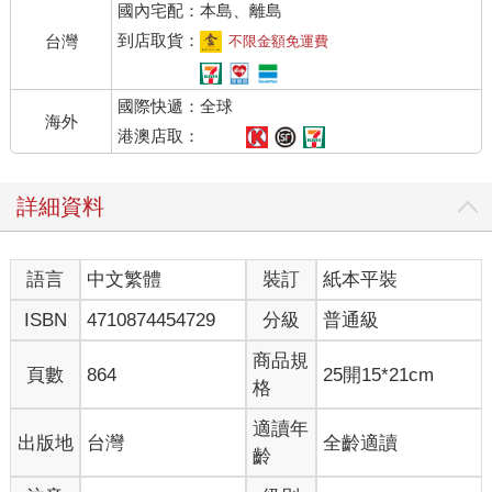
國內宅配：本島、離島
人，迫不得已，他小小年紀便輟了學，打工還債。
抱錯這事在池家這樣的人家眼裡很好解決。
到店取貨：
台灣
不限金額免運費
池玨被當成親兒子養了這麼多年，培養得出類拔萃，感情也深
厚，池家自然不會放棄他；葉滿是親生的，也不能眼看著他一直
國際快遞：全球
流落在外過苦日子，兩個孩子池家都要，不外乎是多個兒子，家
海外
裡又不是養不起，算不得什麼事。
港澳店取：
唯一難在財產問題。
池父提早把池雁、池玨叫到書房裡說清楚了，說葉滿這孩子的履
詳細資料
歷往這一放就知道擔不了大事。該給他的那份，家裡不會少了
他，夠他一輩子做個閒散二世祖，再多的就不用想了，一張張協
議書、文件簽下來，早早杜絕了可能存在的家產爭奪戰，也安了
語言
中文繁體
裝訂
紙本平裝
池玨的心。
池家辦事效率極高，從找到葉滿、到拍板決定、到把葉滿接回池
ISBN
4710874454729
分級
普通級
家，總共沒花上三天。
葉滿就這麼搖身一變成了豪門真少爺，可沒高興兩天，系統找上
商品規
頁數
864
25開15*21cm
了門，一開口就是他快死了。
格
「你生活的世界是一本萬人迷團寵耽美文，池玨是書裡的萬人迷
主角受，而你是本書的惡毒炮灰對照組。」系統照著劇本念道。
適讀年
出版地
台灣
全齡適讀
「你出身不好，性格陰沉不討喜，回到池家後全方位被池玨碾
齡
壓，周圍所有人都喜歡池玨，不喜歡你。你迫切想要融入上流圈