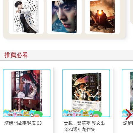
葉滿和池玨同歲，比池玨晚幾個小時出生，被認回來之後當了弟
弟。
這會盲眼少年還沒注意到麻煩上門，正全神貫注地跟系統交流
著。
「是的，我外婆幾年前確診了阿茲海默症，她不能沒人照顧，她
有時候會忘記關瓦斯，太危險了，要是沒有我……」
系統把資料翻爛了，在角落裡找到了提及葉滿外婆的部分，再開
口時語氣就低沉了些，「抱歉，打斷一下。你外婆，也就是你養
推薦必看
母的母親，不是在你出生前就去世了嗎？」
這個得了阿茲海默症的外婆又是哪來的？
葉滿垂下眼睛，長長的睫毛在眼瞼上投下一小片影子，「哦，是
我沒說清……」
他沉默了幾秒，他身形單薄，不聲不響孤零零站在那裡，格外惹
人心疼。
系統不存在的良心開始痛了。
「是住在我家隔壁的鄰居。」一絲暖意在葉滿的臉上化開，「媽
媽去世後，那個男人經常把我一個人丟在家裡，好幾天不回來。
他走的時候把錢都拿走了，我沒有錢吃飯，快餓死的時候是鄰居
呂奶奶給我送了吃的。我不希望別人誤會她和那個男人有關係，
請解開故事謎底 03
廿載．繁華夢 護玄出
請解
所以我一直管她叫外婆。」
道20週年創作集