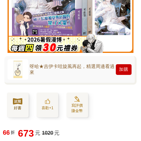
呀哈★吉伊卡哇旋風再起，精選周邊看過
加購
來
寫評價
好書
喜歡+1
賺金幣
673
66
折
元
1020
元