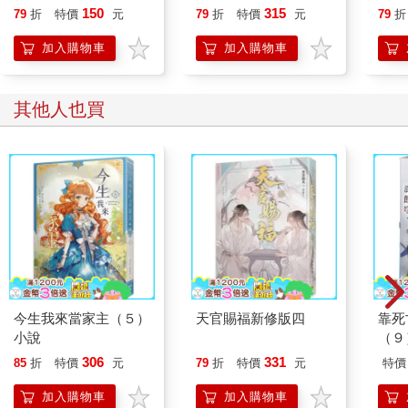
葉滿抿緊唇，低下頭，「她是這個世界上唯一會對我好的人了，
150
315
79
折
特價
元
79
折
特價
元
79
折
我一直把她當成我最親的親人，我們就像是親祖孫一樣，所以我
可以不撞斷腿嗎？除了這個，其他你讓我做的事情，我都會努力
加入購物車
加入購物車
完成好的。」
系統不存在的良心更痛了。
葉滿緊張等了會，只在腦海中聽到了一聲「啪」的響聲，像是誰
其他人也買
往臉上打了一巴掌。
系統聲音放柔，「沒事，這個腿也不是非斷不可。」
想到自己為了這句話可能被扣的業績，系統心頭滴血。
葉滿小心翼翼問：「那你不會因為這個被罰吧？」
「不會。」
葉滿笑了起來，「謝謝你，統哥。」
系統被葉滿的笑容晃了下，輕飄飄地像踩在雲朵裡。
不就一點業績！扣！隨便扣！
作為專業的惡毒炮灰系統，過往輔佐的宿主，各個都是心裡藏著
一堆壞水，一秒鐘八萬個心眼子的傢伙，腦子一轉就是一個陷害
今生我來當家主（５）
天官賜福新修版四
靠死
主角的惡毒計策，自己還是頭一次碰上葉滿這樣的惡毒炮灰。
小說
（９
強迫一個盲眼小可憐去當惡毒炮灰，讓系統懷疑自己在犯罪。
306
331
可偏偏葉滿他就是這個世界的惡毒炮灰。
85
折
特價
元
79
折
特價
元
特價
今天是葉滿被認回池家後，第一次出現在社交場合裡。
加入購物車
加入購物車
他是跟著池雁來的，池雁要談生意，葉滿順道被帶出來吃吃喝喝