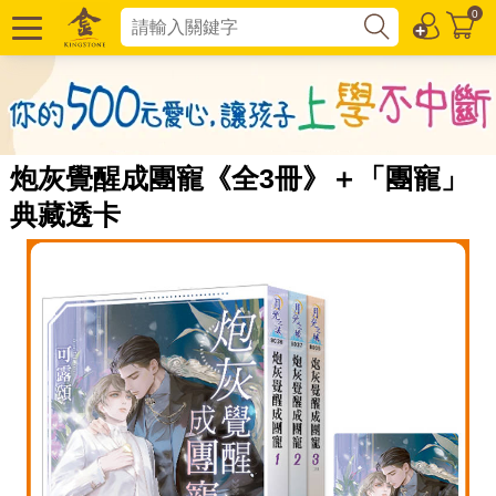
0
炮灰覺醒成團寵《全3冊》＋「團寵」
典藏透卡