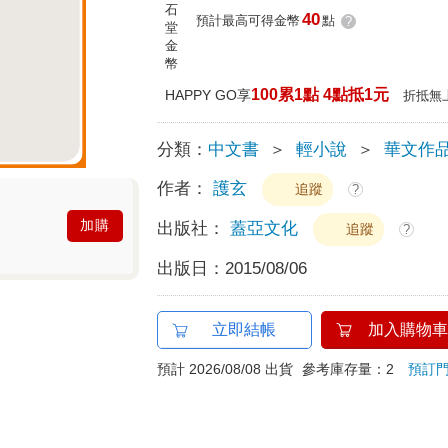
40
預計最高可得金幣
點
?
100累1點 4點抵1元
HAPPY GO享
折抵無
分類：
中文書
＞
輕小說
＞
華文作
作者：
護玄
追蹤
?
加購
出版社：
蓋亞文化
追蹤
?
出版日：
2015/08/06
立即結帳
加入購物車
預計 2026/08/08 出貨
參考庫存量：2
預訂