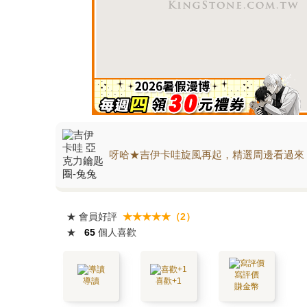
呀哈★吉伊卡哇旋風再起，精選周邊看過來
★
會員好評
★★★★★（2）
★
65
個人喜歡
寫評價
導讀
喜歡+1
賺金幣