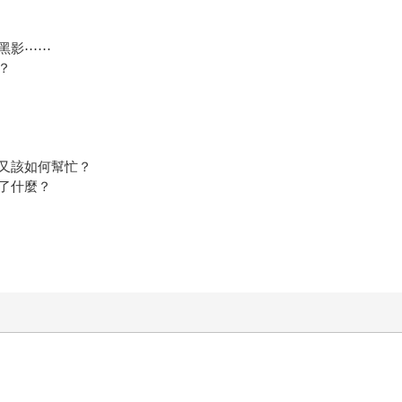
黑影⋯⋯
？
又該如何幫忙？
了什麼？