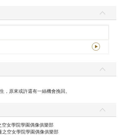
生，原來或許還有一絲機會挽回。
完就遞辭呈版】
春光ｘ奇幻基地