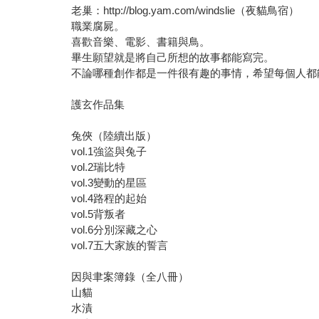
老巢：http://blog.yam.com/windslie（夜貓鳥宿）
職業腐屍。
喜歡音樂、電影、書籍與鳥。
畢生願望就是將自己所想的故事都能寫完。
不論哪種創作都是一件很有趣的事情，希望每個人都
護玄作品集
兔俠（陸續出版）
vol.1強盜與兔子
vol.2瑞比特
vol.3變動的星區
vol.4路程的起始
vol.5背叛者
vol.6分別深藏之心
vol.7五大家族的誓言
因與聿案簿錄（全八冊）
山貓
水漬