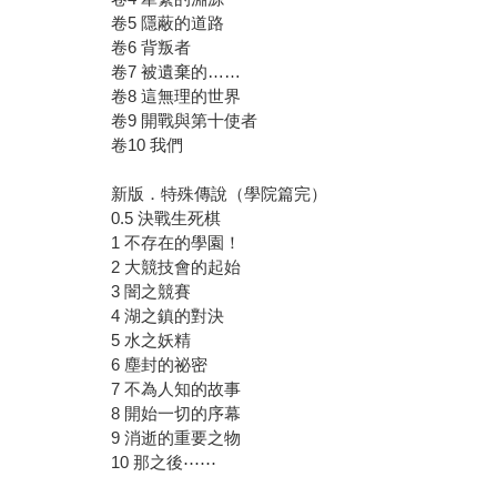
卷5 隱蔽的道路
卷6 背叛者
卷7 被遺棄的……
卷8 這無理的世界
卷9 開戰與第十使者
卷10 我們
新版．特殊傳說（學院篇完）
0.5 決戰生死棋
1 不存在的學園！
2 大競技會的起始
3 闇之競賽
4 湖之鎮的對決
5 水之妖精
6 塵封的祕密
7 不為人知的故事
8 開始一切的序幕
9 消逝的重要之物
10 那之後⋯⋯