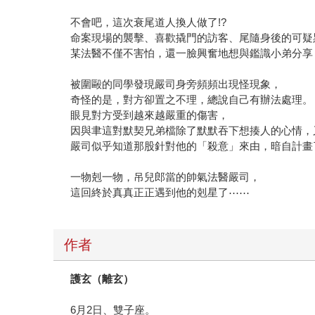
不會吧，這次衰尾道人換人做了!?
命案現場的襲擊、喜歡撬門的訪客、尾隨身後的可疑
某法醫不僅不害怕，還一臉興奮地想與鑑識小弟分享
被圍毆的同學發現嚴司身旁頻頻出現怪現象，
奇怪的是，對方卻置之不理，總說自己有辦法處理。
眼見對方受到越來越嚴重的傷害，
因與聿這對默契兄弟檔除了默默吞下想揍人的心情，
嚴司似乎知道那股針對他的「殺意」來由，暗自計畫
一物剋一物，吊兒郎當的帥氣法醫嚴司，
這回終於真真正正遇到他的剋星了⋯⋯
作者
護玄（離玄）
6月2日、雙子座。