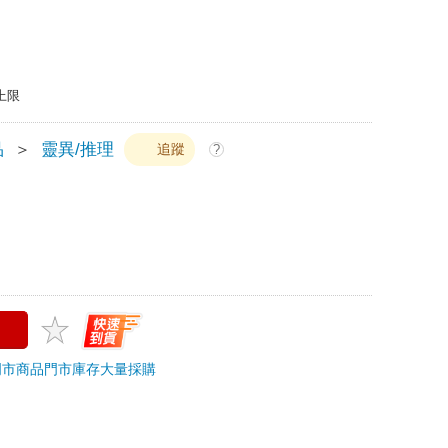
上限
品
＞
靈異/推理
追蹤
?
門市商品
門市庫存
大量採購