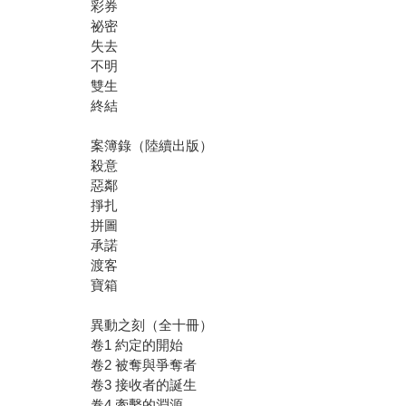
彩券
祕密
失去
不明
雙生
終結
案簿錄（陸續出版）
殺意
惡鄰
掙扎
拼圖
承諾
渡客
寶箱
異動之刻（全十冊）
卷1 約定的開始
卷2 被奪與爭奪者
卷3 接收者的誕生
卷4 牽繫的淵源