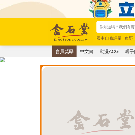
國中自修評量
東野
唯紅花綻放
奧德賽
會員獎勵
中文書
動漫ACG
親子