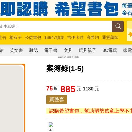
圭吾
楊双子
公益書包
16647續集
吉伊卡哇
高希均
通靈藥師
路邊攤新作
馬斯克
玩具總動員5
超慢跑
館
英文書
雜誌
電子書
文具
玩具親子
3C電玩
家
案簿錄(1-5)
885
75
折
元
1180
元
買整套
認購希望書包，幫助弱勢孩童上學不