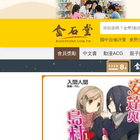
國中自修評量
東野
唯紅花綻放
奧德賽
會員獎勵
中文書
動漫ACG
親子