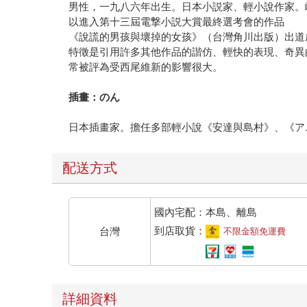
男性，一九八六年出生。日本小説家、輕小說作家。
以進入第十三屆電撃小説大賞最終選考會的作品
《說謊的男孩與壞掉的女孩》（台灣角川出版）出道
特徵是引用許多其他作品的諧仿、輕快的表現、奇異
常被評為受西尾維新的影響很大。
插畫：のん
日本插畫家。擔任多部輕小說《安達與島村》、《ア
配送方式
國內宅配：本島、離島
到店取貨：
台灣
不限金額免運費
詳細資料