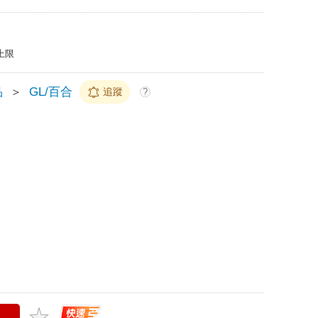
上限
品
＞
GL/百合
追蹤
?