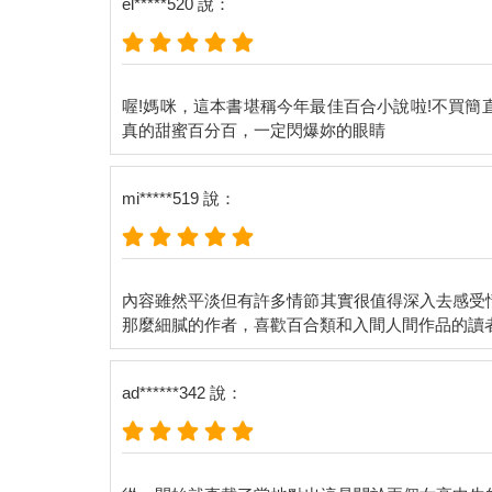
el*****520 說：
喔!媽咪，這本書堪稱今年最佳百合小說啦!不買
mi*****519 說：
內容雖然平淡但有許多情節其實很值得深入去感受
ad******342 說：