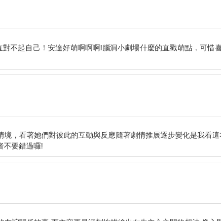
簡直對不起自己！安達好萌啊啊啊!腦洞小劇場什麼的直戳萌點，可惜
情境，看著她們對彼此的互動與反應隨著劇情推展逐步變化是我看這