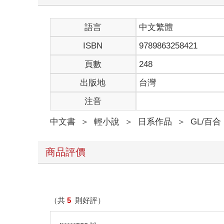
語言
中文繁體
ISBN
9789863258421
頁數
248
出版地
台灣
注音
中文書
＞
輕小說
＞
日系作品
＞
GL/百合
商品評價
（共
5
則好評）