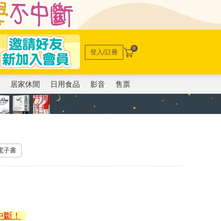
0
登入/註冊
電
居家休閒
日用食品
影音
售票
 電子書
中斷！