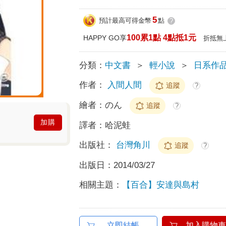
5
預計最高可得金幣
點
?
100累1點 4點抵1元
HAPPY GO享
折抵無
分類：
中文書
＞
輕小說
＞
日系作
作者：
入間人間
追蹤
?
繪者：
のん
追蹤
?
加購
譯者：
哈泥蛙
出版社：
台灣角川
追蹤
?
出版日：
2014/03/27
相關主題：
【百合】安達與島村
立即結帳
加入購物車