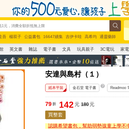
圭吾
楊双子
公益書包
16647續集
吉伊卡哇
高希均
通靈藥師
路邊攤新作
馬斯克
玩具總動員5
超慢跑
館
英文書
雜誌
電子書
文具
玩具親子
3C電玩
家
安達與島村（１）
?
紙本平裝
金石堂 電子書
Readmoo
142
79
折
元
180
元
買整套
認購希望書包，幫助弱勢孩童上學不