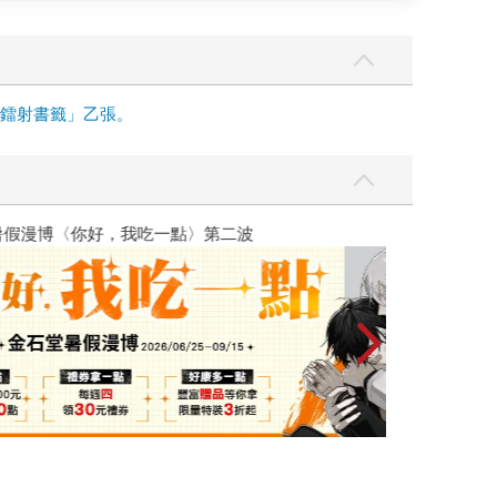
面鐳射書籤」乙張。
彼此摯友的戀愛煩惱，不知不覺間她竟成為我最親近
台灣角川2026