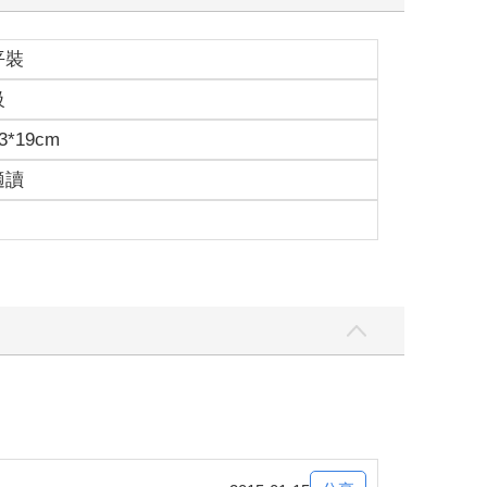
平裝
級
3*19cm
適讀