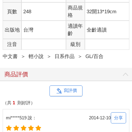
商品規
頁數
248
32開13*19cm
格
適讀年
出版地
台灣
全齡適讀
齡
注音
級別
中文書
＞
輕小說
＞
日系作品
＞
GL/百合
商品評價
寫評價
（共
1
則好評）
分享
mi*****519 說：
2014-12-10