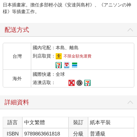
日本插畫家。擔任多部輕小說《安達與島村》、《アニソンの神
様》等插畫工作。
配送方式
國內宅配：本島、離島
到店取貨：
台灣
不限金額免運費
國際快遞：全球
海外
港澳店取：
詳細資料
語言
中文繁體
裝訂
紙本平裝
ISBN
9789863661818
分級
普通級