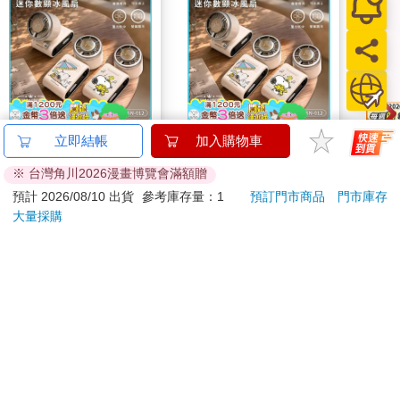
【正版授權】
【正版授權】
《小
立即結帳
加入購物車
SNOOPY史努比 迷你
SNOOPY史努比 迷你
中》-
※ 台灣角川2026漫畫博覽會滿額贈
數顯冰風扇(WSN-012)
數顯冰風扇(WSN-012)
「讓
1090
1090
特價
元
特價
元
特價
1290
1290
預計 2026/08/10 出貨
參考庫存量：1
預訂門市商品
門市庫存
大量採購
加入購物車
加入購物車
您可能會喜歡