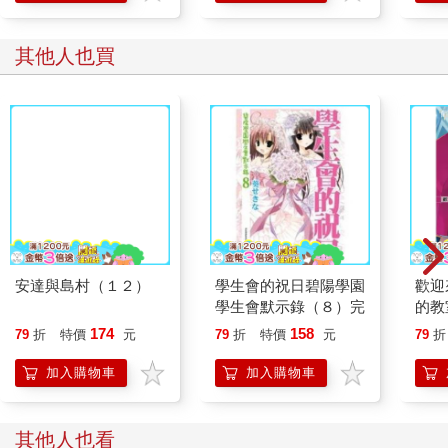
其他人也買
安達與島村（１２）
學生會的祝日碧陽學園
歡迎
學生會默示錄（８）完
的教
174
158
79
折
特價
元
79
折
特價
元
79
折
加入購物車
加入購物車
其他人也看