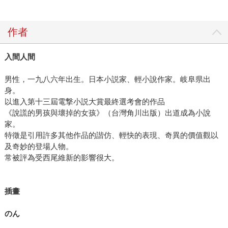
作者
入間人間
男性，一九八六年出生。日本小説家、輕小說作家。岐阜県出
身。
以進入第十三屆電撃小説大賞最終選考會的作品
《說謊的男孩與壞掉的女孩》（台灣角川出版）出道成為小說
家。
特徵是引用許多其他作品的諧仿、輕快的表現、奇異的價值觀以
及奇妙的登場人物。
常被評為受西尾維新的影響很大。
插畫
のん