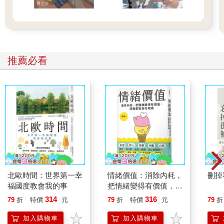
推薦必看
北歐時間：世界第一幸
情緒價值：消除內耗，
刪掉
福國度教會我的事
把情緒變得有價值，跟
誰都能自在相處
314
316
79
折
特價
元
79
折
特價
元
79
折
加入購物車
加入購物車