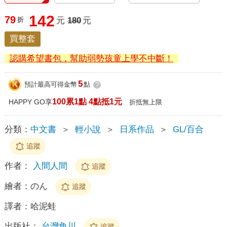
142
79
折
元
180
元
買整套
認購希望書包，幫助弱勢孩童上學不中斷！
5
預計最高可得金幣
點
?
100累1點 4點抵1元
HAPPY GO享
折抵無上限
分類：
中文書
＞
輕小說
＞
日系作品
＞
GL/百合
追蹤
作者：
入間人間
追蹤
繪者：
のん
追蹤
譯者：
哈泥蛙
出版社：
台灣角川
追蹤