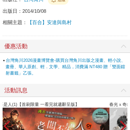
出版日：
2014/10/08
相關主題：
【百合】安達與島村
優惠活動
台灣角川2026漫畫博覽會-購買台灣角川出版之漫畫、輕小說、
畫冊、華人原創、輕．文學、精品，消費滿 NT480 贈「雙面鐳
射書籤」乙張。
活動訊息
春光ｘ奇幻基地｜全書系展
閱